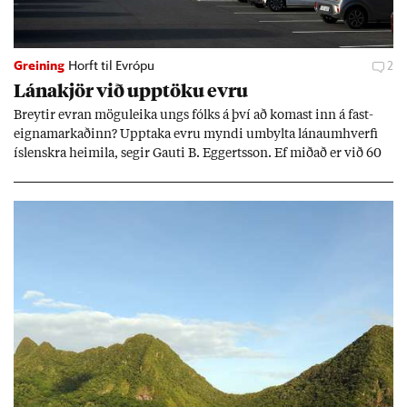
Greining
Horft til Evrópu
2
Lána­kjör við upp­töku evru
Breyt­ir evr­an mögu­leika ungs fólks á því að kom­ast inn á fast­
eigna­mark­að­inn? Upp­taka evru myndi um­bylta lánaum­hverfi
ís­lenskra heim­ila, seg­ir Gauti B. Eggerts­son. Ef mið­að er við 60
millj­óna króna lán til 25 ára myndi mán­að­ar­leg greiðslu­byrði
lækka um þriðj­ung.