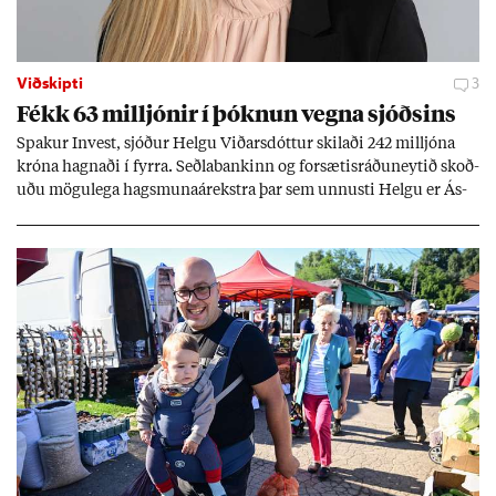
Viðskipti
3
Fékk 63 millj­ón­ir í þókn­un vegna sjóðs­ins
Spak­ur In­vest, sjóð­ur Helgu Við­ars­dótt­ur skil­aði 242 millj­óna
króna hagn­aði í fyrra. Seðla­bank­inn og for­sæt­is­ráðu­neyt­ið skoð­
uðu mögu­lega hags­muna­árekstra þar sem unnusti Helgu er Ás­
geir Jóns­son seðla­banka­stjóri.