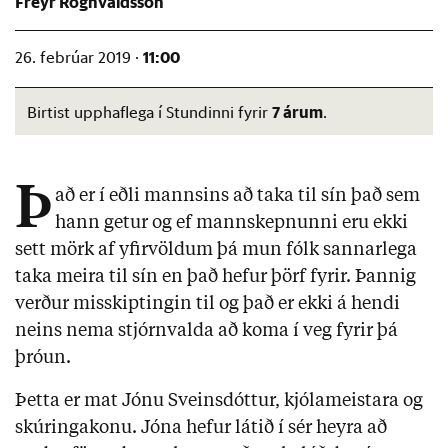
Freyr Rögnvaldsson
11:00
26. febrúar 2019 ·
7 árum
Birtist upphaflega í Stundinni fyrir
.
Þ
að er í eðli mannsins að taka til sín það sem
hann getur og ef mannskepnunni eru ekki
sett mörk af yfirvöldum þá mun fólk sannarlega
taka meira til sín en það hefur þörf fyrir. Þannig
verður misskiptingin til og það er ekki á hendi
neins nema stjórnvalda að koma í veg fyrir þá
þróun.
Þetta er mat Jónu Sveinsdóttur, kjólameistara og
skúringakonu. Jóna hefur látið í sér heyra að