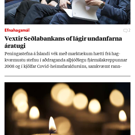
Efnahagsmál
2
Vext­ir Seðla­bank­ans of lág­ir und­an­farna
ára­tugi
Pen­inga­stefna á Ís­landi vék með mark­tæk­um hætti frá hag­
kvæm­ustu stefnu í að­drag­anda al­þjóð­legu fjár­málakrepp­unn­ar
2008 og í kjöl­far Covid-heims­far­ald­urs­ins, sam­kvæmt rann­
sókn­ar­rit­gerð Seðla­bank­ans. Vext­ir hafa al­mennt ver­ið of lág­ir.
Tíð áföll og óvissa tor­velda hag­stjórn á Ís­landi.