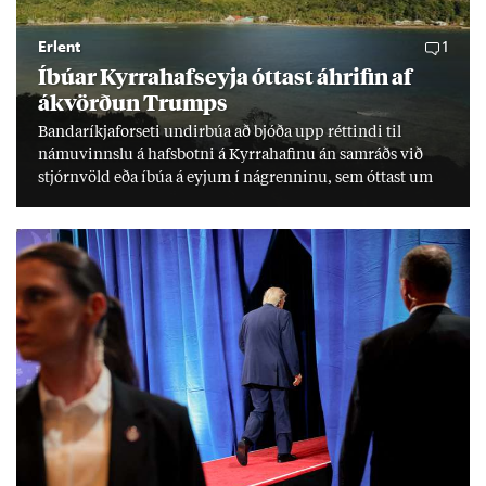
Erlent
1
Íbú­ar Kyrra­hafs­eyja ótt­ast áhrif­in af
ákvörð­un Trumps
Banda­ríkja­for­seti und­ir­búa að bjóða upp rétt­indi til
námu­vinnslu á hafs­botni á Kyrra­haf­inu án sam­ráðs við
stjórn­völd eða íbúa á eyj­um í ná­grenn­inu, sem ótt­ast um
lífs­við­ur­væri sitt og um­hverfi.