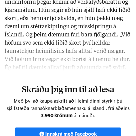
undanförnu þegar kemur að verkalýðsbaráttu og
kjaramálum. Hún segir að hún sjálf hafi ekki liðið
skort, eða hennar fjölskylda, en hún þekki næg
dæmi um stéttaskiptingu og misskiptingu á
Íslandi. Og þeim dæmum fari bara fjölgandi. „Við
höfum svo sem ekki liðið skort því heildar
launatekjur heimilisins hafa alltaf verið nægar.
Við höfum hins vegar ekki borist á í neinu heldur.
Ég hef til dæmis alltaf þurft að stunda tvö störf.
Ég get svo sem sjálfri mér um kennt því …
Skráðu þig inn til að lesa
Með því að kaupa áskrift að Heimildinni styrkir þú
sjálfstæða rannsóknarblaðamennsku á Íslandi, frá aðeins
3.990 krónum
á mánuði.
Innskrá með Facebook