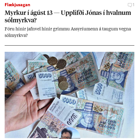
Flækjusagan
1
Myrk­ur í ág­úst 13 — Upp­lifði Jón­as í hvaln­um
sól­myrkva?
Fóru hinir jafn­vel hinir grimmu Ass­yríu­menn á taug­um vegna
sól­myrkva?