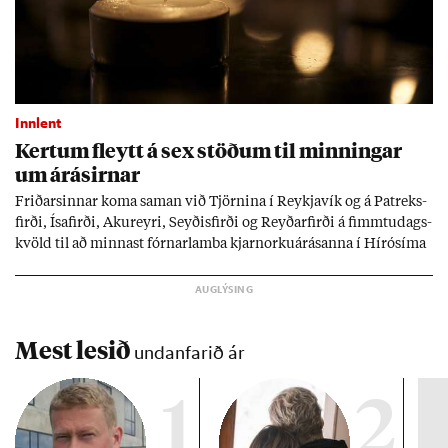
Innlent
Kert­um fleytt á sex stöð­um til minn­ing­ar
um árás­irn­ar
Frið­arsinn­ar koma sam­an við Tjörn­ina í Reykja­vík og á Pat­reks­
firði, Ísa­firði, Ak­ur­eyri, Seyð­is­firði og Reyð­ar­firði á fimmtu­dags­
kvöld til að minn­ast fórn­ar­lamba kjarn­orku­árás­anna í Hírósíma
og Naga­sakí.
Mest lesið
undanfarið ár
1
2