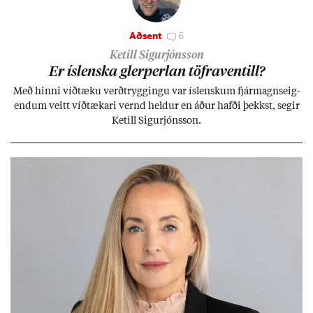
Aðsent
6
Ketill Sigurjónsson
Er ís­lenska glerperl­an töfra­ventill?
Með hinni víð­tæku verð­trygg­ingu var ís­lensk­um fjár­magns­eig­
end­um veitt víð­tæk­ari vernd held­ur en áð­ur hafði þekkst, seg­ir
Ketill Sig­ur­jóns­son.