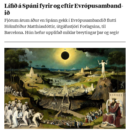
Líf­ið á Spáni fyr­ir og eft­ir Evr­ópu­sam­band­
ið
Fjór­um ár­um áð­ur en Spánn gekk í Evr­ópu­sam­band­ið flutti
Hólm­fríð­ur Matth­ías­dótt­ir, út­gáfu­stjóri For­lags­ins, til
Barcelona. Hún hef­ur upp­lif­að mikl­ar breyt­ing­ar þar og seg­ir
Evr­ópu­sam­band­ið hafa dælt styrkj­um til Spán­ar og það til ým­
issa mála, eins og til end­ur­bóta á sam­göng­um og land­bún­aði
jafnt sem styrkj­um til menn­ing­ar­mála. Þá hafi katalónsk­an hlot­
ið með­byr.