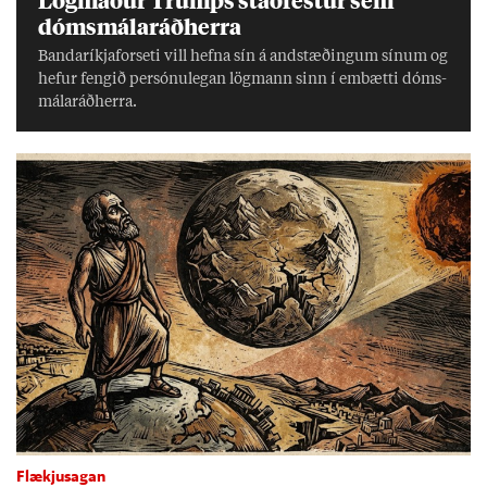
dóms­mála­ráð­herra
Banda­ríkja­for­seti vill hefna sín á and­stæð­ing­um sín­um og
hef­ur feng­ið per­sónu­leg­an lög­mann sinn í embætti dóms­
mála­ráð­herra.
Flækjusagan