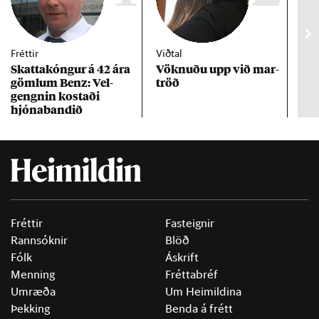
Fréttir
Viðtal
Inn
Skattakóng­ur á 42 ára
Vökn­uðu upp við mar­
RÚV
göml­um Benz: Vel­
tröð
Mar
gengn­in kostaði
un
hjóna­band­ið
Fréttir
Fasteignir
Rannsóknir
Blöð
Fólk
Áskrift
Menning
Fréttabréf
Umræða
Um Heimildina
Þekking
Benda á frétt