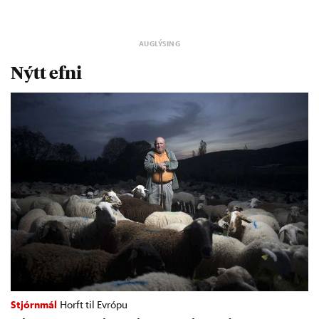
Nýtt efni
Stjórnmál
Horft til Evrópu