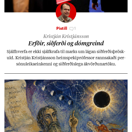
Pistill
1
Kristján Kristjánsson
Erfð­ir, sið­ferði og dómgreind
Sjálf­hverfa er ekki sjálf­krafa til marks um lág­an sið­ferð­is­þrösk­
uld. Kristján Kristjáns­son heim­speki­pró­fess­or rann­sak­aði per­
sónu­leika­ein­kenni og sið­ferð­is­lega ákvörð­un­ar­töku.