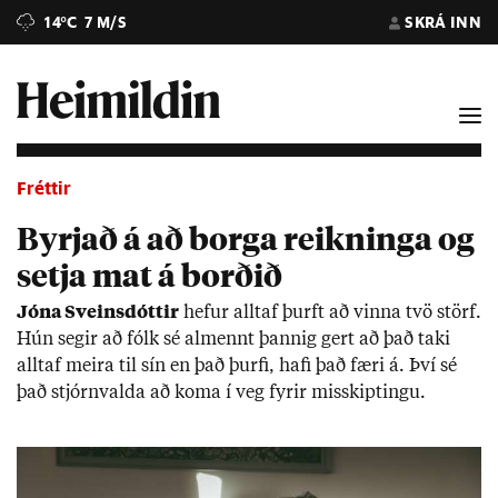
14°C
7 M/S
SKRÁ INN
Fréttir
Byrjað á að borga reikninga og
setja mat á borðið
Jóna Sveins­dótt­ir
hef­ur alltaf þurft að vinna tvö störf.
Hún seg­ir að fólk sé al­mennt þannig gert að það taki
alltaf meira til sín en það þurfi, hafi það færi á. Því sé
það stjórn­valda að koma í veg fyr­ir mis­skipt­ingu.