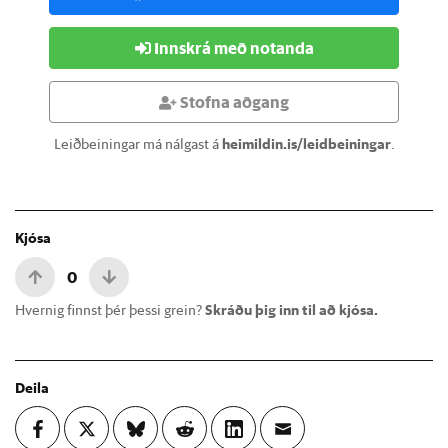
Innskrá með notanda
Stofna aðgang
Leiðbeiningar má nálgast á
heimildin.is/leidbeiningar
.
Kjósa
0
Hvernig finnst þér þessi grein?
Skráðu þig inn til að kjósa.
Deila