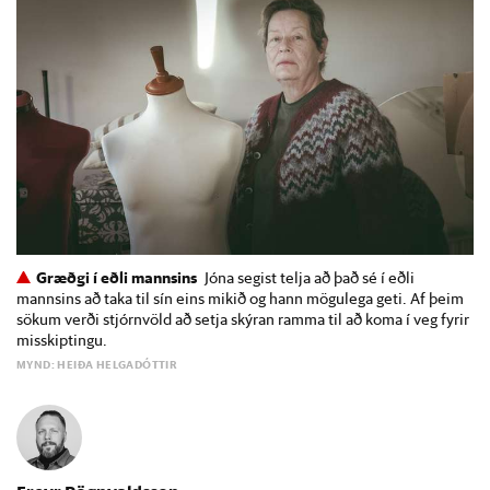
Græðgi í eðli mannsins
Jóna segist telja að það sé í eðli
mannsins að taka til sín eins mikið og hann mögulega geti. Af þeim
sökum verði stjórnvöld að setja skýran ramma til að koma í veg fyrir
misskiptingu.
MYND: HEIÐA HELGADÓTTIR