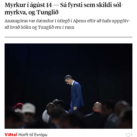
Myrk­ur í ág­úst 14 — Sá fyrsti sem skildi sól­
myrkva, og Tungl­ið
An­axagór­as var dæmd­ur í út­legð í Aþenu eft­ir að hafa upp­götv­
að hvað Sól­in og Tungl­ið eru í raun
Viðtal
Horft til Evrópu
1