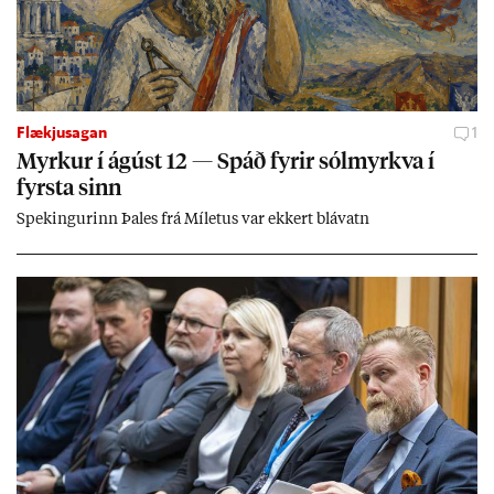
Flækjusagan
1
Myrk­ur í ág­úst 12 — Spáð fyr­ir sól­myrkva í
fyrsta sinn
Spek­ing­ur­inn Þa­les frá Míletus var ekk­ert blá­vatn