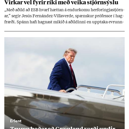
Virk­ar vel fyr­ir ríki með veika stjórn­sýslu
„Með að­ild að ESB hvarf hætt­an á end­ur­komu her­for­ingja­stjórn­
ar,“ seg­ir Jesús Fer­nández-Villa­ver­de, spænsk­ur pró­fess­or í hag­
fræði. Spánn hafi hagn­ast mik­ið á að­ild­inni en upp­taka evr­unn­
ar hafi engu að síð­ur skap­að áskor­an­ir.
Erlent
Trump boð­ar að Græn­land verði und­ir