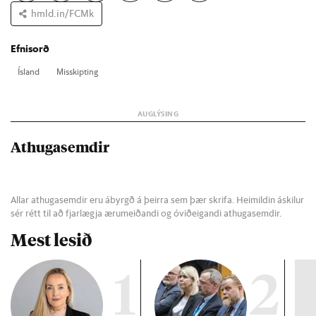
hmld.in/FCMk
Efnisorð
Ís­land
Mis­skipt­ing
Athugasemdir
Allar athugasemdir eru ábyrgð á þeirra sem þær skrifa. Heimildin áskilur
sér rétt til að fjarlægja ærumeiðandi og óviðeigandi athugasemdir.
Mest lesið
1
2