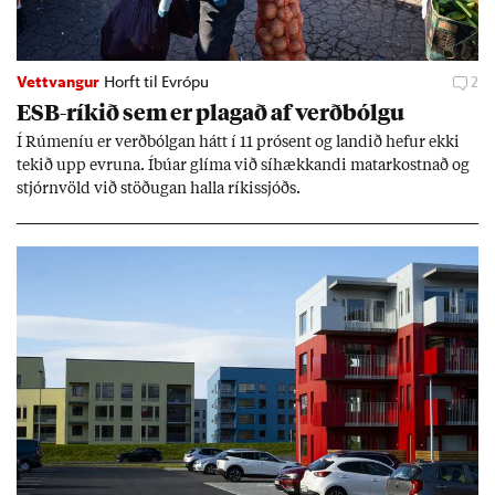
Vettvangur
Horft til Evrópu
2
ESB-rík­ið sem er plag­að af verð­bólgu
Í Rúm­en­íu er verð­bólg­an hátt í 11 pró­sent og land­ið hef­ur ekki
tek­ið upp evr­una. Íbú­ar glíma við sí­hækk­andi mat­ar­kostn­að og
stjórn­völd við stöð­ug­an halla rík­is­sjóðs.