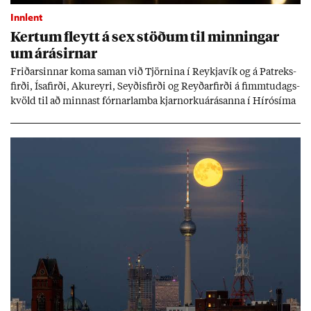
Innlent
Kert­um fleytt á sex stöð­um til minn­ing­ar
um árás­irn­ar
Frið­arsinn­ar koma sam­an við Tjörn­ina í Reykja­vík og á Pat­reks­
firði, Ísa­firði, Ak­ur­eyri, Seyð­is­firði og Reyð­ar­firði á fimmtu­dags­
kvöld til að minn­ast fórn­ar­lamba kjarn­orku­árás­anna í Hírósíma
og Naga­sakí.