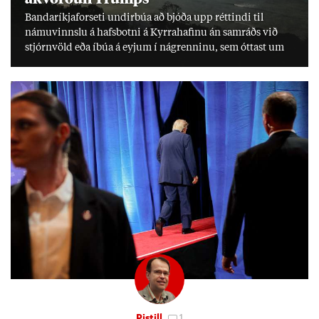
Banda­ríkja­for­seti und­ir­búa að bjóða upp rétt­indi til
námu­vinnslu á hafs­botni á Kyrra­haf­inu án sam­ráðs við
stjórn­völd eða íbúa á eyj­um í ná­grenn­inu, sem ótt­ast um
lífs­við­ur­væri sitt og um­hverfi.
Pistill
1