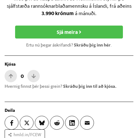
sjálfstæða rannsóknarblaðamennsku á Íslandi, frá aðeins
3.990 krónum
á mánuði.
Sjá meira
Ertu nú þegar áskrifandi?
Skráðu þig inn hér
.
Kjósa
0
Hvernig finnst þér þessi grein?
Skráðu þig inn til að kjósa.
Deila
hmld.in/FCEW