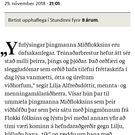
21:01
29. nóvember 2018 ·
8 árum
Birtist upphaflega í Stundinni fyrir
.
„Y
firlýsingar þingmanna Miðflokksins eru
óafsakanlegar. Trúnaðarbrestur hefur átt sér
stað milli þeirra, þings og þjóðar. Það orðfæri og
sleggjudómar sem orðið hafa tilefni fréttaskrifa í
dag lýsa vanmætti, ótta og úreltum
viðhorfum,“ segir Lilja Alfreðsdóttir, mennta- og
menningamálaráðherra. Vísar hún þar til
ummæla þingmanna Miðflokksins sem þeir
viðhöfðu þar sem þeir sátu með þingmönnum frá
Flokki fólksins og lýstu því meðal annars yfir að
tími væri kominn á hefndaraðgerðir gegn Lilju,
kölluðu hana „tík“ og ræddu um hana með