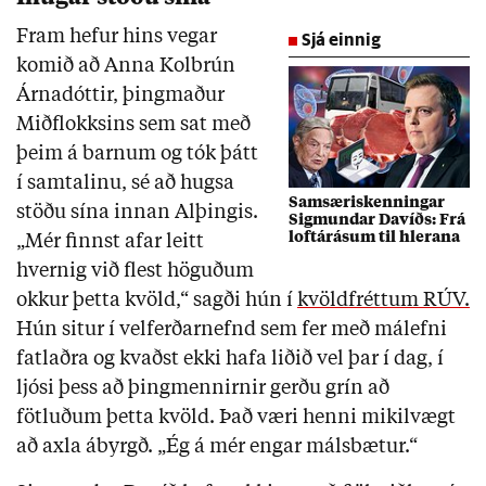
Fram hefur hins vegar
Sjá einnig
komið að Anna Kolbrún
Árnadóttir, þingmaður
Miðflokksins sem sat með
þeim á barnum og tók þátt
í samtalinu, sé að hugsa
Samsæriskenningar
stöðu sína innan Alþingis.
Sigmundar Davíðs: Frá
loftárásum til hlerana
„Mér finnst afar leitt
hvernig við flest höguðum
okkur þetta kvöld,“ sagði hún í
kvöldfréttum RÚV.
Hún situr í velferðarnefnd sem fer með málefni
fatlaðra og kvaðst ekki hafa liðið vel þar í dag, í
ljósi þess að þingmennirnir gerðu grín að
fötluðum þetta kvöld. Það væri henni mikilvægt
að axla ábyrgð. „Ég á mér engar málsbætur.“