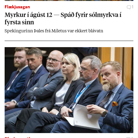
Flækjusagan
1
Myrk­ur í ág­úst 12 — Spáð fyr­ir sól­myrkva í
fyrsta sinn
Spek­ing­ur­inn Þa­les frá Míletus var ekk­ert blá­vatn