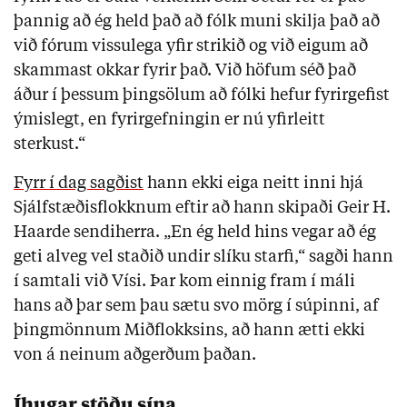
þannig að ég held það að fólk muni skilja það að
við fórum vissulega yfir strikið og við eigum að
skammast okkar fyrir það. Við höfum séð það
áður í þessum þingsölum að fólki hefur fyrirgefist
ýmislegt, en fyrirgefningin er nú yfirleitt
sterkust.“
Fyrr í dag sagðist
hann ekki eiga neitt inni hjá
Sjálfstæðisflokknum eftir að hann skipaði Geir H.
Haarde sendiherra. „En ég held hins vegar að ég
geti alveg vel staðið undir slíku starfi,“ sagði hann
í samtali við Vísi. Þar kom einnig fram í máli
hans að þar sem þau sætu svo mörg í súpinni, af
þingmönnum Miðflokksins, að hann ætti ekki
von á neinum aðgerðum þaðan.
Íhugar stöðu sína