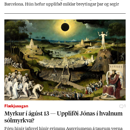
Barcelona. Hún hef­ur upp­lif­að mikl­ar breyt­ing­ar þar og seg­ir
Evr­ópu­sam­band­ið hafa dælt styrkj­um til Spán­ar og það til ým­
issa mála, eins og til end­ur­bóta á sam­göng­um og land­bún­aði
jafnt sem styrkj­um til menn­ing­ar­mála. Þá hafi katalónsk­an hlot­
ið með­byr.
Flækjusagan
1
Myrk­ur í ág­úst 13 — Upp­lifði Jón­as í hvaln­um
sól­myrkva?
Fóru hinir jafn­vel hinir grimmu Ass­yríu­menn á taug­um vegna