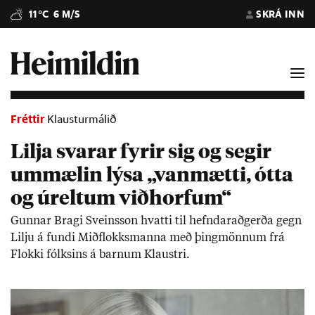
11°C
6 M/S
SKRÁ INN
Fréttir
Klausturmálið
Lilja svarar fyrir sig og segir
ummælin lýsa „vanmætti, ótta
og úreltum viðhorfum“
Gunn­ar Bragi Sveins­son hvatti til hefndarað­gerða gegn
Lilju á fundi Mið­flokks­manna með þing­mönn­um frá
Flokki fólks­ins á barn­um Klaustri.