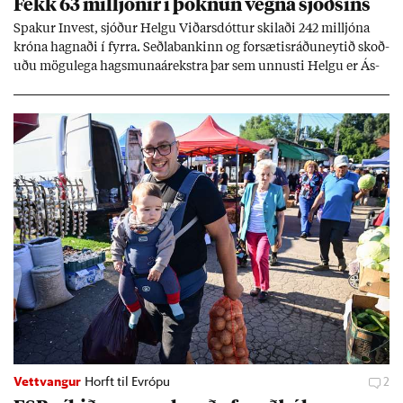
Fékk 63 millj­ón­ir í þókn­un vegna sjóðs­ins
Spak­ur In­vest, sjóð­ur Helgu Við­ars­dótt­ur skil­aði 242 millj­óna
króna hagn­aði í fyrra. Seðla­bank­inn og for­sæt­is­ráðu­neyt­ið skoð­
uðu mögu­lega hags­muna­árekstra þar sem unnusti Helgu er Ás­
geir Jóns­son seðla­banka­stjóri.
Vettvangur
Horft til Evrópu
2