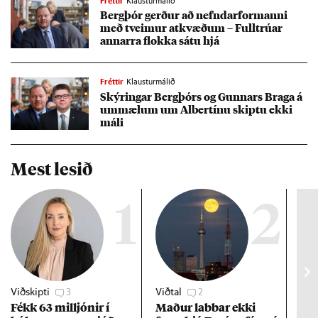
Fréttir
Klausturmálið
Berg­þór gerð­ur að nefnd­ar­for­manni
með tveim­ur at­kvæð­um – Full­trú­ar
annarra flokka sátu hjá
Fréttir
Klausturmálið
Skýr­ing­ar Berg­þórs og Gunn­ars Braga á
um­mæl­um um Al­bertínu skiptu ekki
máli
Mest lesið
1
2
Viðskipti
3
Viðtal
2
Efn
Fékk 63 millj­ón­ir í
Mað­ur labb­ar ekki
Vex