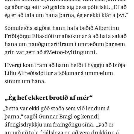
og áður og ætti að gjalda sig þess pólitískt. „Ef að
ég er að tala um hana þarna, ég er ekki klár á því.“
Sömuleiðis sagðist hann hafa beðið Albertínu
Friðbjörgu Elíasdóttur afsökunar á að hafa sakað
hana um nauðgunartilraun í umræðum þar sem
grín var gert að #Metoo-byltingunni.
Hvergi kom fram að hann hefði í hyggju að biðja
Lilju Alfreðisdóttur afsökunar á ummælum
sínum um hana.
„Ég hef ekkert brotið af mér“
„Þetta var ekki góð staða sem við lendum á
þarna,“ sagði Gunnar Bragi og kenndi
áfengisdrykkju um framgöngu sína. „Það er
annað að tala frjálslega en að vera drukkinn á