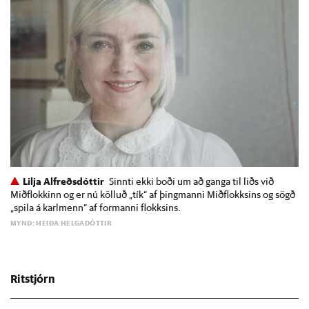
Lilja Alfreðsdóttir
Sinnti ekki boði um að ganga til liðs við
Miðflokkinn og er nú kölluð „tík“ af þingmanni Miðflokksins og sögð
„spila á karlmenn“ af formanni flokksins.
MYND: HEIÐA HELGADÓTTIR
Ritstjórn