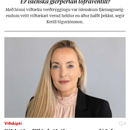
Er ís­lenska glerperl­an töfra­ventill?
Með hinni víð­tæku verð­trygg­ingu var ís­lensk­um fjár­magns­eig­
end­um veitt víð­tæk­ari vernd held­ur en áð­ur hafði þekkst, seg­ir
Ketill Sig­ur­jóns­son.
Viðskipti
3