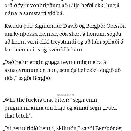
orðið fyrir vonbrigðum að Lilja hefði ekki hug á
nánara samstarfi við þá.
Ræddu þeir Sigmundur Davíð og Bergþór Ólasson
um kynþokka hennar, eða skort á honum, sögðu
að henni væri ekki treystandi og að hún spilaði á
karlmenn eins og kvenfólk kann.
„Það hefur engin gugga teymt mig meira á
asnaeyrunum en hún, sem ég hef ekki fengið að
ríða,“ sagði Bergþór
„Who the fuck is that bitch?“ segir einn
þingmannanna um Lilju og annar segir „Fuck
that bitch“.
„Þú getur riðið henni, skilurðu,“ sagði Bergþór og