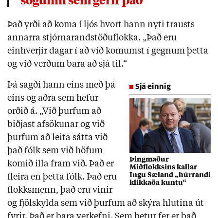
Það yrði að koma í ljós hvort hann nyti trausts
annarra stjórnarandstöðuflokka. „Það eru
einhverjir dagar í að við komumst í gegnum þetta
og við verðum bara að sjá til.“
Þá sagði hann eins með þá
Sjá einnig
eins og aðra sem hefur
orðið á. „Við þurfum að
biðjast afsökunar og við
þurfum að leita sátta við
það fólk sem við höfum
Þingmaður
komið illa fram við. Það er
Miðflokksins kallar
Ingu Sæland „húrrandi
fleira en þetta fólk. Það eru
klikkaða kuntu“
flokksmenn, það eru vinir
og fjölskylda sem við þurfum að skýra hlutina út
fyrir. Það er bara verkefni. Sem betur fer er það