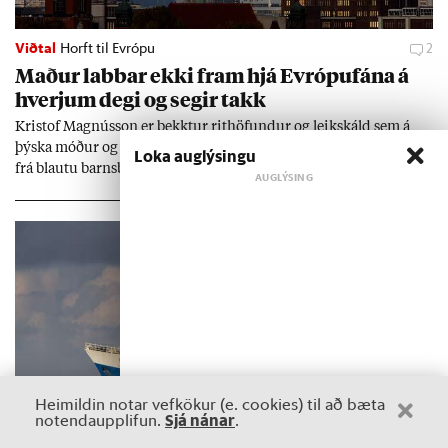
Viðtal
Horft til Evrópu
2
Mað­ur labb­ar ekki fram hjá Evr­ópuf­ána á
hverj­um degi og seg­ir takk
Kri­stof Magnús­son er þekkt­ur rit­höf­und­ur og leik­skáld sem á
þýska móð­ur og ís­lensk­an föð­ur. Hann hef­ur bú­ið í Þýskalandi
Loka auglýsingu
frá blautu barns­beini, sem barn í Ham­borg og full­orð­inn í
Berlín, en er vel kunn­ug­ur á Ís­landi og tal­ar ís­lensku. Hvernig
ætli hann upp­lifi að búa í landi inn­an Evr­ópu­sam­bands­ins?
Heimildin notar vefkökur (e. cookies) til að bæta
Sjá nánar
notendaupplifun.
.