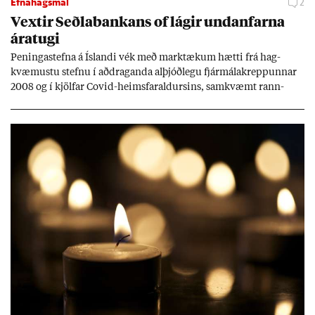
Efnahagsmál
2
Vext­ir Seðla­bank­ans of lág­ir und­an­farna
ára­tugi
Pen­inga­stefna á Ís­landi vék með mark­tæk­um hætti frá hag­
kvæm­ustu stefnu í að­drag­anda al­þjóð­legu fjár­málakrepp­unn­ar
2008 og í kjöl­far Covid-heims­far­ald­urs­ins, sam­kvæmt rann­
sókn­ar­rit­gerð Seðla­bank­ans. Vext­ir hafa al­mennt ver­ið of lág­ir.
Tíð áföll og óvissa tor­velda hag­stjórn á Ís­landi.