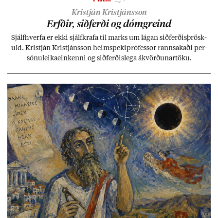
Kristján Kristjánsson
Erfð­ir, sið­ferði og dómgreind
Sjálf­hverfa er ekki sjálf­krafa til marks um lág­an sið­ferð­is­þrösk­
uld. Kristján Kristjáns­son heim­speki­pró­fess­or rann­sak­aði per­
sónu­leika­ein­kenni og sið­ferð­is­lega ákvörð­un­ar­töku.