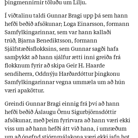
þingmennirnir töluðu um Lilju.
Í viðtalinu taldi Gunnar Bragi upp þá sem hann
hefði beðið afsökunar; Loga Einarsson, formann
Samfylkingarinnar, sem var hann kallaði
trúð, Bjarna Benediktsson, formann
Sjálfstæðisflokksins, sem Gunnar sagði hafa
samþykkt að hann sjálfur ætti inni greiða frá
flokknum fyrir að skipa Geir H. Haarde
sendiherra, Oddnýju Harðardóttur þingkonu
Samfylkingarinnar vegna ummæla um að hún
væri apaköttur.
Greindi Gunnar Bragi einnig frá því að hann
hefði beðið Áslaugu Örnu Sigurbjörnsdóttir
afsökunar, með þeim fyrirvara að hann væri ekki
viss um að hann hefði átt við hana, í umræðum
um að ónefnd stjórnmálakona væri ekki jafn hot