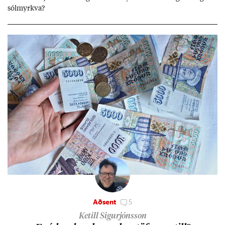
sól­myrkva?
Aðsent
5
Ketill Sigurjónsson