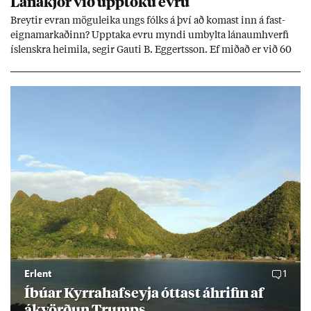
Lána­kjör við upp­töku evru
Breyt­ir evr­an mögu­leika ungs fólks á því að kom­ast inn á fast­
eigna­mark­að­inn? Upp­taka evru myndi um­bylta lánaum­hverfi
ís­lenskra heim­ila, seg­ir Gauti B. Eggerts­son. Ef mið­að er við 60
millj­óna króna lán til 25 ára myndi mán­að­ar­leg greiðslu­byrði
lækka um þriðj­ung.
Erlent
1
Íbú­ar Kyrra­hafs­eyja ótt­ast áhrif­in af
ákvörð­un Trumps