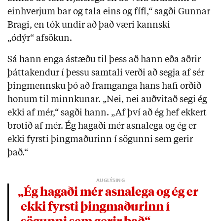
einhverjum bar og tala eins og fífl,“ sagði Gunnar
Bragi, en tók undir að það væri kannski
„ódýr“ afsökun.
Sá hann enga ástæðu til þess að hann eða aðrir
þáttakendur í þessu samtali verði að segja af sér
þingmennsku þó að framganga hans hafi orðið
honum til minnkunar. „Nei, nei auðvitað segi ég
ekki af mér,“ sagði hann. „Af því að ég hef ekkert
brotið af mér. Ég hagaði mér asnalega og ég er
ekki fyrsti þingmaðurinn í sögunni sem gerir
það.“
„Ég hagaði mér asnalega og ég er
ekki fyrsti þingmaðurinn í
sögunni sem gerir það“