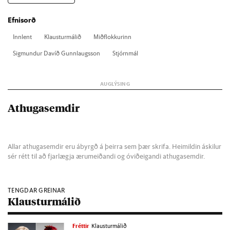
Efnisorð
Inn­lent
Klaust­ur­mál­ið
Mið­flokk­ur­inn
Sig­mund­ur Dav­íð Gunn­laugs­son
Stjórn­mál
Athugasemdir
Allar athugasemdir eru ábyrgð á þeirra sem þær skrifa. Heimildin áskilur
sér rétt til að fjarlægja ærumeiðandi og óviðeigandi athugasemdir.
TENGDAR GREINAR
Klausturmálið
Fréttir
Klausturmálið