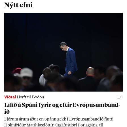
Nýtt efni
Viðtal
Horft til Evrópu
1
Líf­ið á Spáni fyr­ir og eft­ir Evr­ópu­sam­band­
ið
Fjór­um ár­um áð­ur en Spánn gekk í Evr­ópu­sam­band­ið flutti
Hólm­fríð­ur Matth­ías­dótt­ir, út­gáfu­stjóri For­lags­ins, til