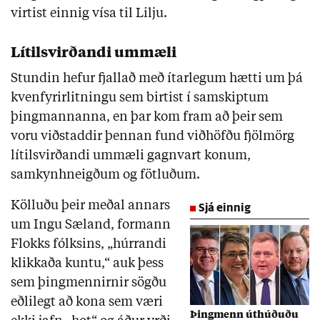
virtist einnig vísa til Lilju.
Lítilsvirðandi ummæli
Stundin hefur fjallað með ítarlegum hætti um þá
kvenfyrirlitningu sem birtist í samskiptum
þingmannanna, en þar kom fram að þeir sem
voru viðstaddir þennan fund viðhöfðu fjölmörg
lítilsvirðandi ummæli gagnvart konum,
samkynhneigðum og fötluðum.
Kölluðu þeir meðal annars
Sjá einnig
um Ingu Sæland, formann
Flokks fólksins, „húrrandi
klikkaða kuntu,“ auk þess
sem þingmennirnir sögðu
eðlilegt að kona sem væri
Þingmenn úthúðuðu