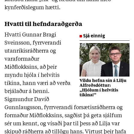
kynferðislegum hætti.
Hvatti til hefndaraðgerða
Hvatti Gunnar Bragi
Sjá einnig
Sveinsson, fyrrverandi
utanríkisráðherra og
varaformaður
Miðflokksins, að þeir
myndu hjóla í helvítis
Vildu hefna sín á Lilju
tíkina, hann væri að verða
Alfreðsdóttur:
„Hjólum í helvítis
brjálaður á henni.
tíkina!“
Sigmundur Davíð
Gunnlaugsson, fyrrverandi forsætisráðherra og
formaður Miðflokksins, sagðist þá geta sjálfum
sér um kennt, og vísaði þar til þess að Lilja var
skipuð ráðherra að tillögu hans. Virtust þeir hafa