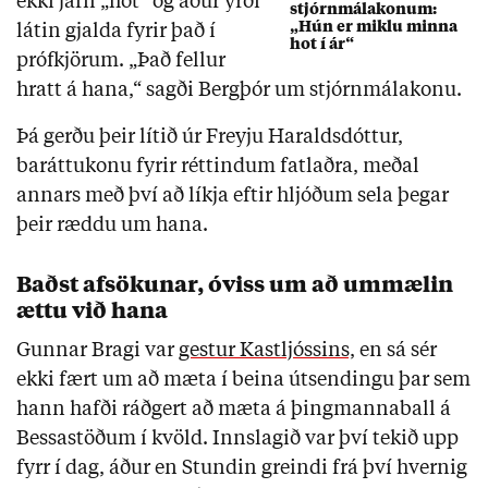
ekki jafn „hot“ og áður yrði
stjórnmálakonum:
„Hún er miklu minna
látin gjalda fyrir það í
hot í ár“
prófkjörum. „Það fellur
hratt á hana,“ sagði Bergþór um stjórnmálakonu.
Þá gerðu þeir lítið úr Freyju Haraldsdóttur,
baráttukonu fyrir réttindum fatlaðra, meðal
annars með því að líkja eftir hljóðum sela þegar
þeir ræddu um hana.
Baðst afsökunar, óviss um að ummælin
ættu við hana
Gunnar Bragi var
gestur Kastljóssins,
en sá sér
ekki fært um að mæta í beina útsendingu þar sem
hann hafði ráðgert að mæta á þingmannaball á
Bessastöðum í kvöld. Innslagið var því tekið upp
fyrr í dag, áður en Stundin greindi frá því hvernig