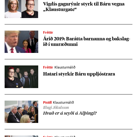
Vig­dís gagn­rýn­ir styrk til Báru vegna
„Klaust­urga­te“
Fréttir
Ár­ið 2019: Bar­átta barn­anna og bak­slag­
ið í um­ræð­unni
Fréttir
Klausturmálið
Hat­ari styrk­ir Báru upp­ljóstr­ara
Pistill
Klausturmálið
Illugi Jökulsson
Hvað er á seyði á Al­þingi?