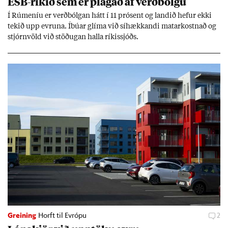
ESB-rík­ið sem er plag­að af verð­bólgu
Í Rúm­en­íu er verð­bólg­an hátt í 11 pró­sent og land­ið hef­ur ekki
tek­ið upp evr­una. Íbú­ar glíma við sí­hækk­andi mat­ar­kostn­að og
stjórn­völd við stöð­ug­an halla rík­is­sjóðs.
Greining
Horft til Evrópu
2