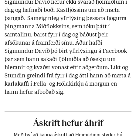
Sigmundur Davíð hefur ekki svarað fjölmiðlum í
dag og hafnaði boði Kastljóssins um að mæta
þangað. Sameiginleg yfirlýsing þessara fjögurra
þingmanna Miðflokksins, sem tóku þátt í
samtalinu, barst fyrr í dag og báðust þeir
afsökunar á framferði sínu. Áður hafði
Sigmundur Davíð þó birt yfirlýsingu á Facebook
þar sem hann sakaði fjölmiðla að ósekju um
hleranir og kvaðst vonast eftir aðgerðum. Líkt og
Stundin greindi frá fyrr í dag átti hann að mæta á
karlakaffi í Fella- og Hólakirkju á morgun en
hann hefur afboðað sig.
Áskrift hefur áhrif
Með því að kaupa áskrift að Heimildinni styrkir þú