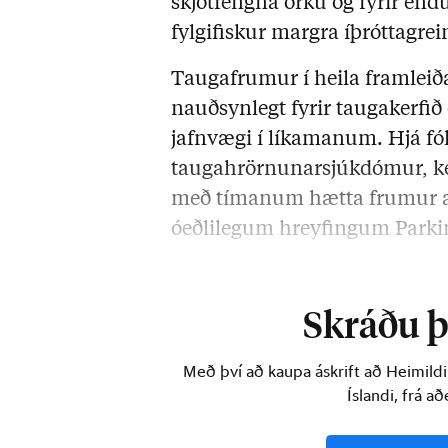
skjótfengna orku og fyrir en
fylgifiskur margra íþróttagre
Taugafrumur í heila framlei
nauðsynlegt fyrir taugakerfið
jafnvægi í líkamanum. Hjá f
taugahrörnunarsjúkdómur, ke
með tímanum hætta frumur 
óeðlilegum hreyfingum Parki
Eins …
Skráðu þi
Með því að kaupa áskrift að Heimild
Íslandi, frá a