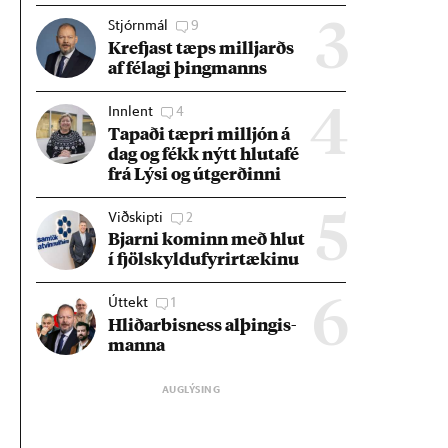
Stjórnmál
9
3
Krefjast tæps millj­arðs
af fé­lagi þing­manns
Innlent
4
4
Tap­aði tæpri millj­ón á
dag og fékk nýtt hluta­fé
frá Lýsi og út­gerð­inni
Viðskipti
2
5
Bjarni kom­inn með hlut
í fjöl­skyldu­fyr­ir­tæk­inu
Úttekt
1
6
Hlið­ar­bis­ness al­þing­is­
manna