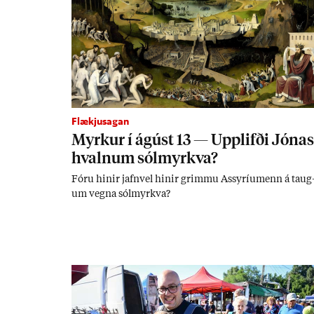
Flækjusagan
Myrk­ur í ág­úst 13 — Upp­lifði Jón­as
hvaln­um sól­myrkva?
Fóru hinir jafn­vel hinir grimmu Ass­yríu­menn á taug
um vegna sól­myrkva?