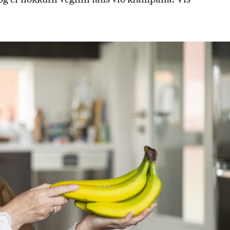
 og er nokk­urn veg­inn laus við kramp­ana. Vís­