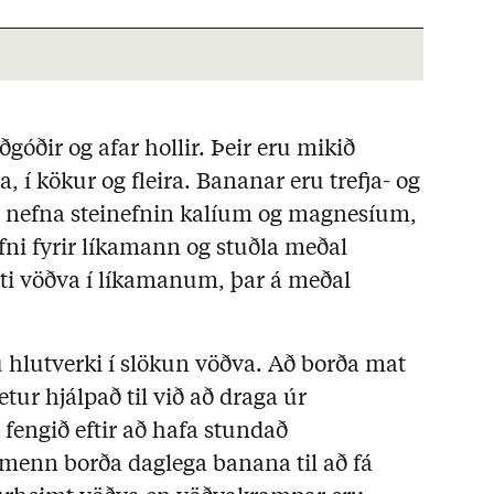
góðir og afar hollir. Þeir eru mikið
a, í kökur og fleira. Bananar eru trefja- og
r nefna steinefnin kalíum og magnesíum,
fni fyrir líkamann og stuðla meðal
ti vöðva í líkamanum, þar á meðal
hlutverki í slökun vöðva. Að borða mat
ur hjálpað til við að draga úr
fengið eftir að hafa stundað
amenn borða daglega banana til að fá