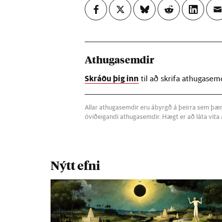
Athugasemdir
Skráðu þig inn
til að skrifa athugasem
Allar athugasemdir eru ábyrgð á þeirra sem þær s
óviðeigandi athugasemdir. Hægt er að láta vit
Nýtt efni