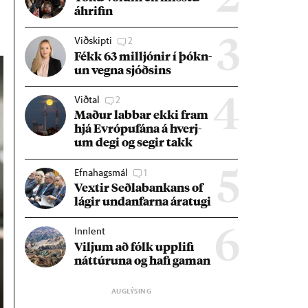
áhrif­in
Viðskipti
2
3
Fékk 63 millj­ón­ir í þókn­
un vegna sjóðs­ins
Viðtal
2
4
Mað­ur labb­ar ekki fram
hjá Evr­ópuf­ána á hverj­
um degi og seg­ir takk
Efnahagsmál
1
5
Vext­ir Seðla­bank­ans of
lág­ir und­an­farna ára­tugi
Innlent
6
Vilj­um að fólk upp­lifi
nátt­úr­una og hafi gam­an