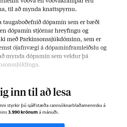
durheimt vöðva en vöðvakrampar eru
ina, til að mynda knattspyrnu.
ða taugaboðefnið dópamín sem er bæði
 en dópamín stjórnar hreyfingu og
ólki með Parkinsonssjúkdóminn, sem er
mst ójafnvægi á dópamínframleiðslu og
að mynda dópamín sem veldur þá
nsonssjúklinga.
g inn til að lesa
inni styrkir þú sjálfstæða rannsóknarblaðamennsku á
3.990 krónum
ðeins
á mánuði.