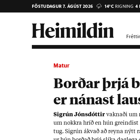
FÖSTUDAGUR 7. ÁGÚST 2026
14°C
RIGNING
4
Frétti
Matur
Borðar þrjá 
er nánast la
Sigrún Jóns­dótt­ir
vakn­aði um 
um nokkra hríð en hún greind­ist 
tug. Sigrún ákvað að reyna nýtt r