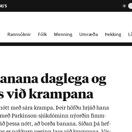
 M/S
r
Rannsóknir
Fólk
Menning
Umræða
Þekking
Lí
banana daglega og
us við krampana
nótt með sára krampa. Þeir höfðu hrjáð hana
með Park­in­son-sjúk­dóm­inn nýorð­in fimm­
áð þessa nótt, að borða ban­ana. Síð­an þá hef­