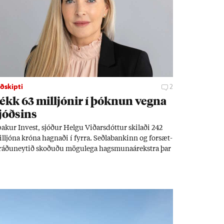
ðskipti
2
ékk 63 millj­ón­ir í þókn­un vegna
jóðs­ins
ak­ur In­vest, sjóð­ur Helgu Við­ars­dótt­ur skil­aði 242
llj­óna króna hagn­aði í fyrra. Seðla­bank­inn og for­sæt­
­ráðu­neyt­ið skoð­uðu mögu­lega hags­muna­árekstra þar
m unnusti Helgu er Ás­geir Jóns­son seðla­banka­stjóri.