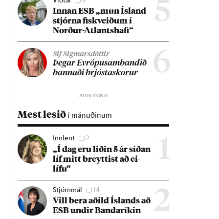
5
Inn­an ESB „mun Ís­land
stjórna fisk­veið­um í
Norð­ur-Atlants­hafi“
6
Sif Sigmarsdóttir
Þeg­ar Evr­ópu­sam­band­ið
bann­aði brjósta­skor­ur
Mest lesið
í mánuðinum
Innlent
2
1
„Í dag eru lið­in 5 ár síð­an
líf mitt breytt­ist að ei­
lífu“
Stjórnmál
14
2
Vill bera að­ild Ís­lands að
ESB und­ir Banda­rík­in