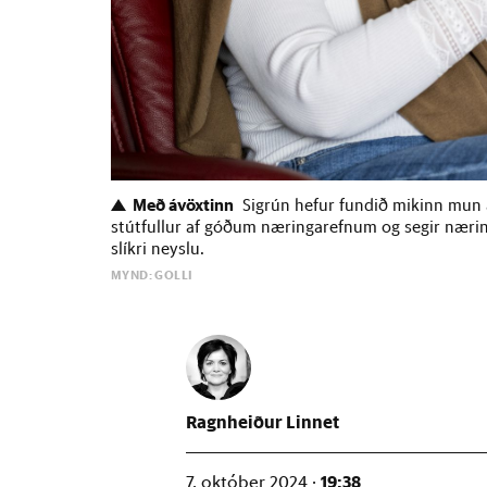
Með ávöxtinn
Sigrún hefur fundið mikinn mun 
stútfullur af góðum næringarefnum og segir næringa
slíkri neyslu.
MYND: GOLLI
Ragnheiður Linnet
19:38
7. október 2024 ·