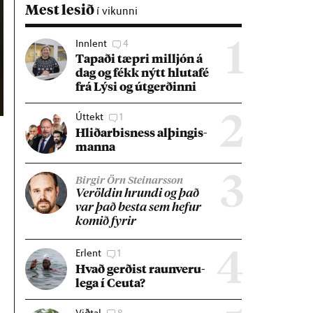
Mest lesið
í vikunni
Innlent
4
1
Tap­aði tæpri millj­ón á
dag og fékk nýtt hluta­fé
frá Lýsi og út­gerð­inni
Úttekt
1
2
Hlið­ar­bis­ness al­þing­is­
manna
3
Birgir Örn Steinarsson
Ver­öld­in hrundi og það
var það besta sem hef­ur
kom­ið fyr­ir
Erlent
1
4
Hvað gerð­ist raun­veru­
lega í Ceuta?
Viðtal
8