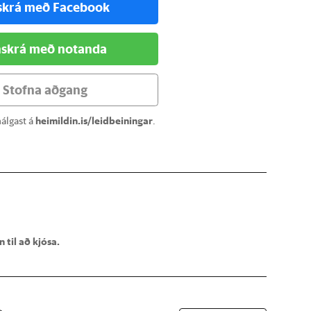
skrá með Facebook
skrá með notanda
Stofna aðgang
álgast á
heimildin.is/leidbeiningar
.
 til að kjósa.