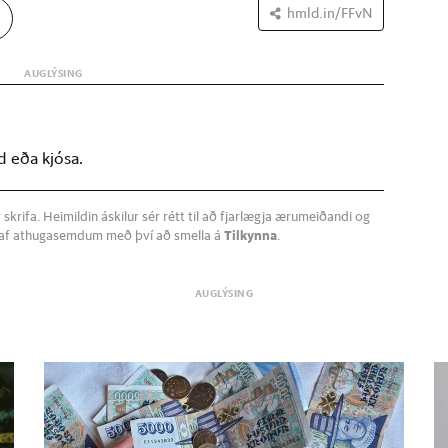
hmld.in/FFvN
d eða kjósa.
krifa. Heimildin áskilur sér rétt til að fjarlægja ærumeiðandi og
a af athugasemdum með því að smella á
Tilkynna
.