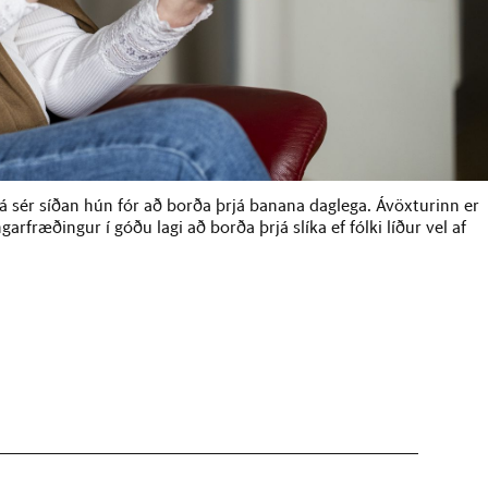
á sér síðan hún fór að borða þrjá banana daglega. Ávöxturinn er
rfræðingur í góðu lagi að borða þrjá slíka ef fólki líður vel af