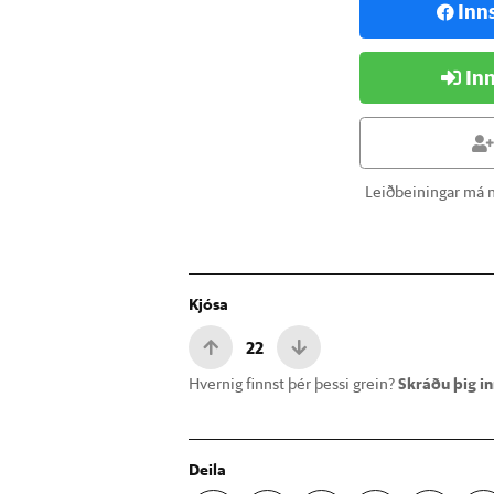
Inn
Inn
Leiðbeiningar má n
Kjósa
22
Hvernig finnst þér þessi grein?
Skráðu þig inn
Deila