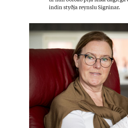
ur hún borð­að þrjá slíka dag­lega
ind­in styðja reynslu Sigrún­ar.