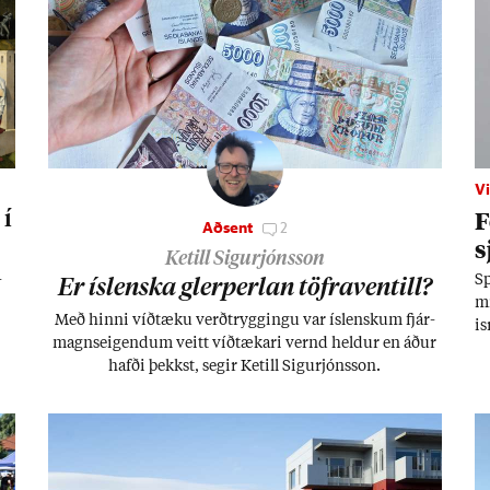
Vi
F
 í
Aðsent
2
s
Ketill Sigurjónsson
­
Sp
Er ís­lenska glerperl­an töfra­ventill?
mi
Með hinni víð­tæku verð­trygg­ingu var ís­lensk­um fjár­
is
magns­eig­end­um veitt víð­tæk­ari vernd held­ur en áð­ur
se
hafði þekkst, seg­ir Ketill Sig­ur­jóns­son.