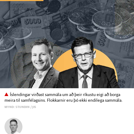
Íslendingar virðast sammála um að þeir ríkustu eigi að borga
meira til samfélagsins. Flokkarnir eru þó ekki endilega sammála.
MYND: STUNDIN / JIS