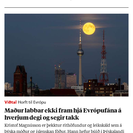
og Naga­sakí.
Viðtal
Horft til Evrópu
Mað­ur labb­ar ekki fram hjá Evr­ópuf­ána á
hverj­um degi og seg­ir takk
Kri­stof Magnús­son er þekkt­ur rit­höf­und­ur og leik­skáld sem á
þýska móð­ur og ís­lensk­an föð­ur. Hann hef­ur bú­ið í Þýskalandi