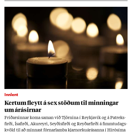
Tíð áföll og óvissa tor­velda hag­stjórn á Ís­landi.
Innlent
Kert­um fleytt á sex stöð­um til minn­ing­ar
um árás­irn­ar
Frið­arsinn­ar koma sam­an við Tjörn­ina í Reykja­vík og á Pat­reks­
firði, Ísa­firði, Ak­ur­eyri, Seyð­is­firði og Reyð­ar­firði á fimmtu­dags­
kvöld til að minn­ast fórn­ar­lamba kjarn­orku­árás­anna í Hírósíma