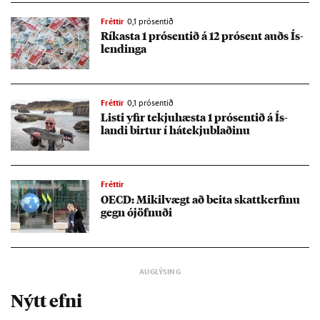
Fréttir
0,1 prósentið
Rík­asta 1 pró­sent­ið á 12 pró­sent auðs Ís­
lend­inga
Fréttir
0,1 prósentið
Listi yf­ir tekju­hæsta 1 pró­sent­ið á Ís­
landi birt­ur í há­tekju­blað­inu
Fréttir
OECD: Mik­il­vægt að beita skatt­kerf­inu
gegn ójöfn­uði
Nýtt efni