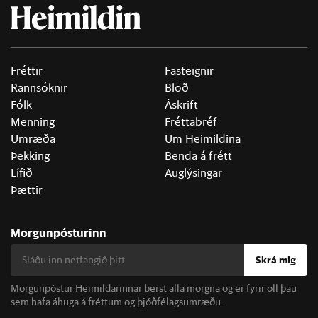
Fréttir
Fasteignir
Rannsóknir
Blöð
Fólk
Áskrift
Menning
Fréttabréf
Umræða
Um Heimildina
Þekking
Benda á frétt
Lífið
Auglýsingar
Þættir
Morgunpósturinn
Skrá mig
Morgunpóstur Heimildarinnar berst alla morgna og er fyrir öll þau
sem hafa áhuga á fréttum og þjóðfélagsumræðu.