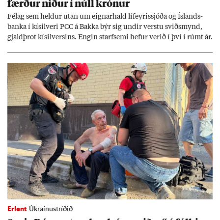
færð­ur nið­ur í núll krón­ur
Fé­lag sem held­ur ut­an um eign­ar­hald líf­eyr­is­sjóða og Ís­lands­
banka í kís­il­veri PCC á Bakka býr sig und­ir verstu sviðs­mynd,
gjald­þrot kís­il­vers­ins. Eng­in starf­semi hef­ur ver­ið í því í rúmt ár.
Erlent
Úkraínustríðið