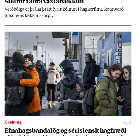
Stefn­ir í aðra vaxta­hækk­un
Verð­bólga er þrálát þrátt fyr­ir kóln­un í hag­kerf­inu. Raun­verð
hús­næð­is lækk­ar skarpt.
Greining
2
Efna­hags­banda­lög og sér­ís­lensk hag­fræði –