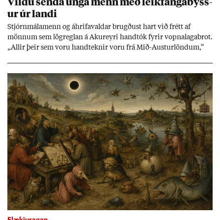
Vildu senda unga menn með leik­fanga­byss­
ur úr landi
Stjórn­mála­menn og áhrifa­vald­ar brugð­ust hart við frétt af
mönn­um sem lög­regl­an á Ak­ur­eyri hand­tók fyr­ir vopna­laga­brot.
„All­ir þeir sem voru hand­tekn­ir voru frá Mið-Aust­ur­lönd­um,“
skrif­aði nefnd­ar­mað­ur í Sjálf­stæði­flokkn­um á sam­fé­lags­miðli.
Vopn­in reynd­ust vera leik­fanga­byss­ur en færsl­urn­ar standa
óleið­rétt­ar.
Flækjusagan