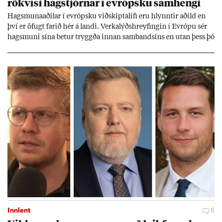
rök­vísi hag­stjórn­ar í evr­ópsku sam­hengi
Hags­muna­að­il­ar í evr­ópsku við­skipta­lífi eru hlynnt­ir að­ild en
því er öf­ugt far­ið hér á landi. Verka­lýðs­hreyf­ing­in í Evr­ópu sér
hags­muni sína bet­ur tryggða inn­an sam­bands­ins en ut­an þess þó
lít­ið fari fyr­ir því sjón­ar­miði hér­lend­is. Al­menn­ing­ur í lönd­um
Evr­ópu­sam­bands­ins er í mikl­um meiri­hluta ánægð­ur með það
sam­band. Ís­lensk­ur al­menn­ing­ur fær að segja sitt álit inn­an
mán­að­ar.
Innlent
8