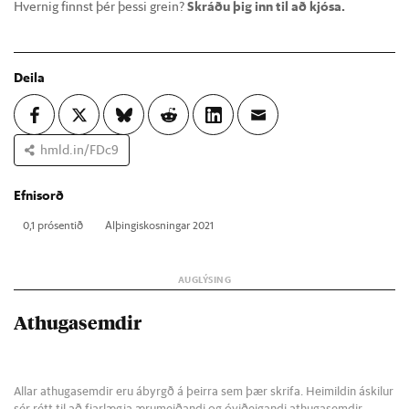
Hvernig finnst þér þessi grein?
Skráðu þig inn til að kjósa.
Deila
hmld.in/FDc9
Efnisorð
0,1 pró­sent­ið
Al­þing­is­kosn­ing­ar 2021
Athugasemdir
Allar athugasemdir eru ábyrgð á þeirra sem þær skrifa. Heimildin áskilur
sér rétt til að fjarlægja ærumeiðandi og óviðeigandi athugasemdir.