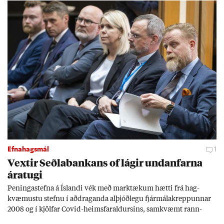
Efnahagsmál
1
Vext­ir Seðla­bank­ans of lág­ir und­an­farna
ára­tugi
Pen­inga­stefna á Ís­landi vék með mark­tæk­um hætti frá hag­
kvæm­ustu stefnu í að­drag­anda al­þjóð­legu fjár­málakrepp­unn­ar
2008 og í kjöl­far Covid-heims­far­ald­urs­ins, sam­kvæmt rann­
sókn­ar­rit­gerð Seðla­bank­ans. Vext­ir hafa al­mennt ver­ið of lág­ir.