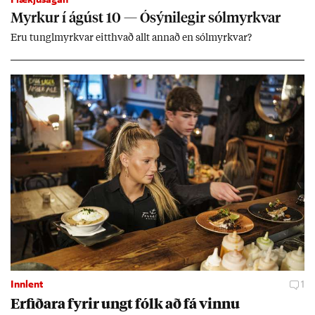
Myrk­ur í ág­úst 10 — Ósýni­leg­ir sól­myrkv­ar
Eru tungl­myrkv­ar eitt­hvað allt ann­að en sól­myrkv­ar?
Innlent
1
Erf­ið­ara fyr­ir ungt fólk að fá vinnu