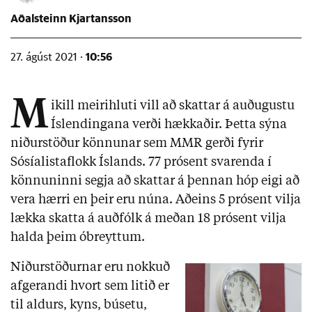
Aðalsteinn Kjartansson
10:56
27. ágúst 2021 ·
M
ikill meirihluti vill að skattar á auðugustu
Íslendingana verði hækkaðir. Þetta sýna
niðurstöður könnunar sem MMR gerði fyrir
Sósíalistaflokk Íslands. 77 prósent svarenda í
könnuninni segja að skattar á þennan hóp eigi að
vera hærri en þeir eru núna. Aðeins 5 prósent vilja
lækka skatta á auðfólk á meðan 18 prósent vilja
halda þeim óbreyttum.
Niðurstöðurnar eru nokkuð
afgerandi hvort sem litið er
til aldurs, kyns, búsetu,