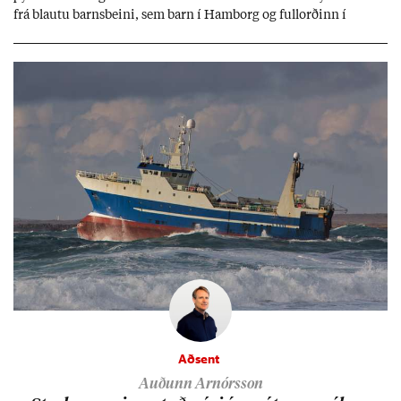
frá blautu barns­beini, sem barn í Ham­borg og full­orð­inn í
Berlín, en er vel kunn­ug­ur á Ís­landi og tal­ar ís­lensku. Hvernig
ætli hann upp­lifi að búa í landi inn­an Evr­ópu­sam­bands­ins?
Aðsent
Auðunn Arnórsson