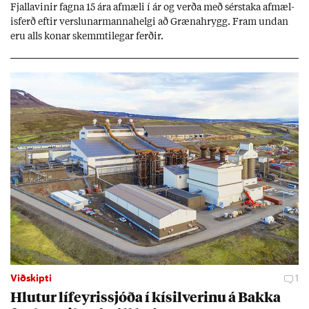
Fjalla­vin­ir fagna 15 ára af­mæli í ár og verða með sér­staka af­mæl­
is­ferð eft­ir versl­un­ar­manna­helgi að Græna­hrygg. Fram und­an
eru alls kon­ar skemmti­leg­ar ferð­ir.
Viðskipti
1
Hlut­ur líf­eyr­is­sjóða í kís­il­ver­inu á Bakka