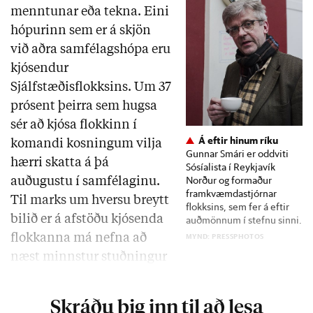
menntunar eða tekna. Eini
hópurinn sem er á skjön
við aðra samfélagshópa eru
kjósendur
Sjálfstæðisflokksins. Um 37
prósent þeirra sem hugsa
sér að kjósa flokkinn í
Á eftir hinum ríku
komandi kosningum vilja
Gunnar Smári er oddviti
hærri skatta á þá
Sósíalista í Reykjavík
Norður og formaður
auðugustu í samfélaginu.
framkvæmdastjórnar
Til marks um hversu breytt
flokksins, sem fer á eftir
bilið er á afstöðu kjósenda
auðmönnum í stefnu sinni.
MYND: PRESSPHOTOS
flokkanna má nefna að
næst minnstur stuðningur
við skattahækkun er á …
Skráðu þig inn til að lesa