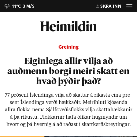
11°C
3 M/S
SKRÁ INN
Greining
Eiginlega allir vilja að
auðmenn borgi meiri skatt en
hvað þýðir það?
77 pró­sent Ís­lend­inga vilja að skatt­ar á rík­asta eina pró­
sent Ís­lend­inga verði hækk­að­ir. Meiri­hluti kjós­enda
allra flokka nema Sjálf­stæð­is­flokks vilja skatta­hækk­an­ir
á þá rík­ustu. Flokk­arn­ir hafa ólík­ar hug­mynd­ir um
hvort og þá hvernig á að ráð­ast í skatt­kerf­is­breyt­ing­ar.