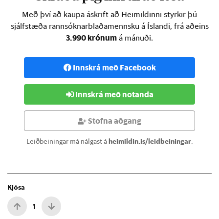
Með því að kaupa áskrift að Heimildinni styrkir þú
sjálfstæða rannsóknarblaðamennsku á Íslandi, frá aðeins
3.990 krónum
á mánuði.
Innskrá með Facebook
Innskrá með notanda
Stofna aðgang
Leiðbeiningar má nálgast á
heimildin.is/leidbeiningar
.
Kjósa
1