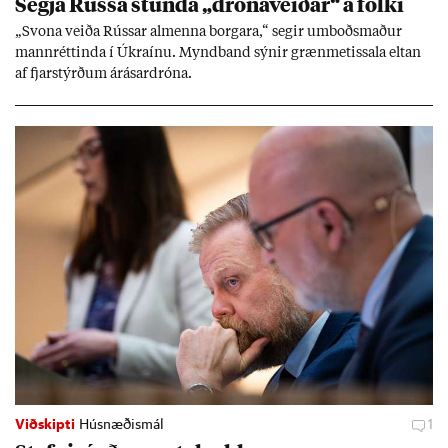
Segja Rússa stunda „dróna­veið­ar“ á fólki
„Svona veiða Rúss­ar al­menna borg­ara,“ seg­ir um­boðs­mað­ur
mann­rétt­inda í Úkraínu. Mynd­band sýn­ir græn­met­issala elt­an
af fjar­stýrð­um árás­ar­dróna.
Viðskipti
Húsnæðismál
1