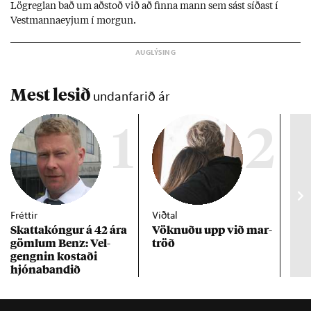
Lög­regl­an bað um að­stoð við að finna mann sem sást síð­ast í
Vest­manna­eyj­um í morg­un.
Mest lesið
undanfarið ár
1
2
Fréttir
Viðtal
Inn
Skattakóng­ur á 42 ára
Vökn­uðu upp við mar­
RÚV
göml­um Benz: Vel­
tröð
Mar
gengn­in kostaði
un
hjóna­band­ið