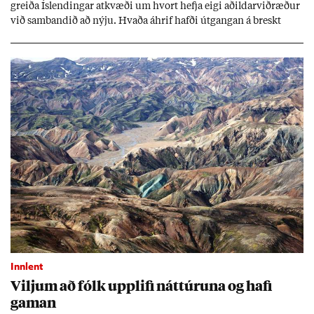
greiða Ís­lend­ing­ar at­kvæði um hvort hefja eigi að­ild­ar­við­ræð­ur
við sam­band­ið að nýju. Hvaða áhrif hafði út­gang­an á breskt
sam­fé­lag og hvaða lex­íu geta Ís­lend­ing­ar lært af henni?
Innlent
Vilj­um að fólk upp­lifi nátt­úr­una og hafi
gam­an