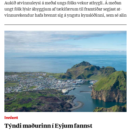
Auk­ið at­vinnu­leysi á með­al ungs fólks vek­ur at­hygli. Á með­an
ungt fólk lýs­ir áhyggj­um af tæki­fær­um til fram­tíð­ar segj­ast at­
vinnu­rek­end­ur hafa brennt sig á yngstu kyn­slóð­inni, sem sé al­in
upp við önn­ur gildi og taki vinnu ekki jafn al­var­lega. Þeir hvetja
ungt fólk þó til að gef­ast ekki upp.
Innlent
Týndi mað­ur­inn í Eyj­um fannst