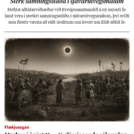
Sterk samn­ings­staða í sjáv­ar­út­vegs­mál­um
Hefj­ist að­ild­ar­við­ræð­ur við Evr­ópu­sam­band­ið á ný myndi Ís­
land vera í sterkri samn­ings­stöðu í sjáv­ar­út­vegs­mál­um, því sviði
sem flest­ir vænta að ráði úr­slit­um um hvort um ESB-að­ild Ís­
lands geti sam­ist. Hvað land­bún­að­ar­mál snert­ir myndi stuðn­
ing­ur við bænd­ur og dreif­býli breyt­ast mik­ið frá nú­ver­andi
kerfi, en sveigj­an­leiki til lausna er um­tals­verð­ur.
Flækjusagan