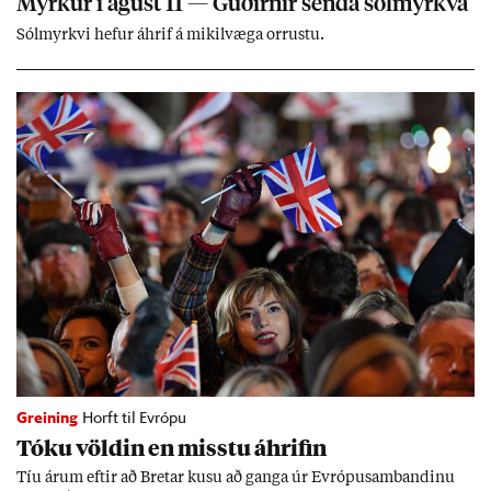
Myrk­ur í ág­úst 11 — Guð­irn­ir senda sól­myrkva
Sól­myrkvi hef­ur áhrif á mik­il­væga orr­ustu.
Greining
Horft til Evrópu
Tóku völd­in en misstu áhrif­in
Tíu ár­um eft­ir að Bret­ar kusu að ganga úr Evr­ópu­sam­band­inu