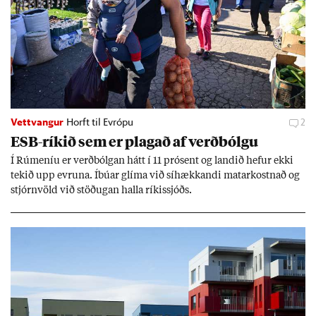
Vettvangur
Horft til Evrópu
2
ESB-rík­ið sem er plag­að af verð­bólgu
Í Rúm­en­íu er verð­bólg­an hátt í 11 pró­sent og land­ið hef­ur ekki
tek­ið upp evr­una. Íbú­ar glíma við sí­hækk­andi mat­ar­kostn­að og
stjórn­völd við stöð­ug­an halla rík­is­sjóðs.