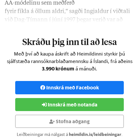
AA-módelinu sem meðferð
fyrir fíkla á öllum aldri,“ sagði Ingjaldur í viðtali
við Dag-Tímann í júní 1997 þegar verið var að
opna meðferðarheimilið …
Skráðu þig inn til að lesa
Með því að kaupa áskrift að Heimildinni styrkir þú
sjálfstæða rannsóknarblaðamennsku á Íslandi, frá aðeins
3.990 krónum
á mánuði.
Innskrá með Facebook
Innskrá með notanda
Stofna aðgang
Leiðbeiningar má nálgast á
heimildin.is/leidbeiningar
.