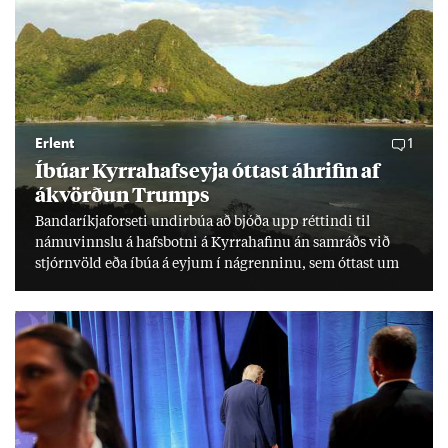
Erlent
1
Íbú­ar Kyrra­hafs­eyja ótt­ast áhrif­in af
ákvörð­un Trumps
Banda­ríkja­for­seti und­ir­búa að bjóða upp rétt­indi til
námu­vinnslu á hafs­botni á Kyrra­haf­inu án sam­ráðs við
stjórn­völd eða íbúa á eyj­um í ná­grenn­inu, sem ótt­ast um
lífs­við­ur­væri sitt og um­hverfi.