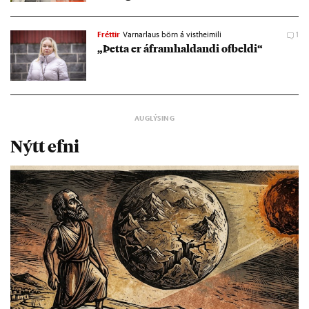
Fréttir
Varnarlaus börn á vistheimili
1
„Þetta er áfram­hald­andi of­beldi“
Nýtt efni