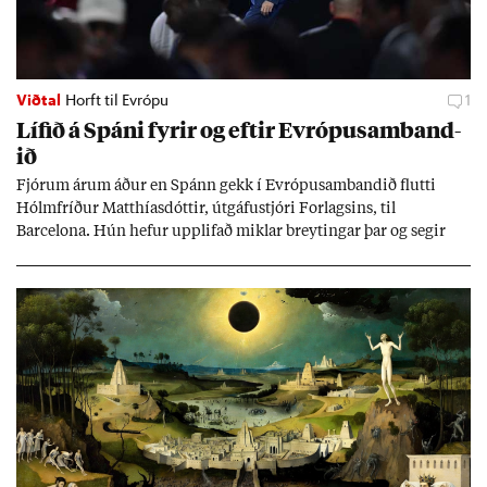
Viðtal
Horft til Evrópu
1
Líf­ið á Spáni fyr­ir og eft­ir Evr­ópu­sam­band­
ið
Fjór­um ár­um áð­ur en Spánn gekk í Evr­ópu­sam­band­ið flutti
Hólm­fríð­ur Matth­ías­dótt­ir, út­gáfu­stjóri For­lags­ins, til
Barcelona. Hún hef­ur upp­lif­að mikl­ar breyt­ing­ar þar og seg­ir
Evr­ópu­sam­band­ið hafa dælt styrkj­um til Spán­ar og það til ým­
issa mála, eins og til end­ur­bóta á sam­göng­um og land­bún­aði
jafnt sem styrkj­um til menn­ing­ar­mála. Þá hafi katalónsk­an hlot­
ið með­byr.