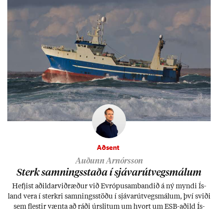
Aðsent
Auðunn Arnórsson
Sterk samn­ings­staða í sjáv­ar­út­vegs­mál­um
Hefj­ist að­ild­ar­við­ræð­ur við Evr­ópu­sam­band­ið á ný myndi Ís­
land vera í sterkri samn­ings­stöðu í sjáv­ar­út­vegs­mál­um, því sviði
sem flest­ir vænta að ráði úr­slit­um um hvort um ESB-að­ild Ís­
lands geti sam­ist. Hvað land­bún­að­ar­mál snert­ir myndi stuðn­