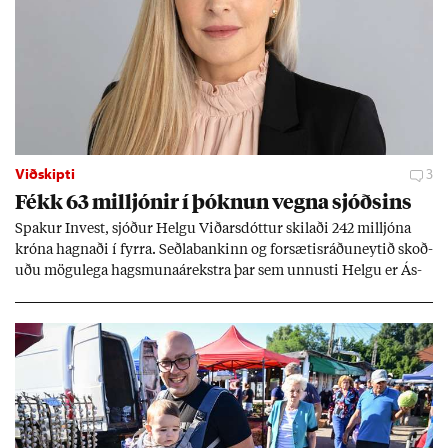
Viðskipti
3
Fékk 63 millj­ón­ir í þókn­un vegna sjóðs­ins
Spak­ur In­vest, sjóð­ur Helgu Við­ars­dótt­ur skil­aði 242 millj­óna
króna hagn­aði í fyrra. Seðla­bank­inn og for­sæt­is­ráðu­neyt­ið skoð­
uðu mögu­lega hags­muna­árekstra þar sem unnusti Helgu er Ás­
geir Jóns­son seðla­banka­stjóri.