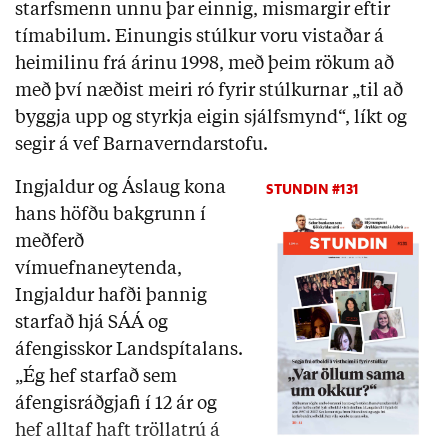
starfsmenn unnu þar einnig, mismargir eftir
tímabilum. Einungis stúlkur voru vistaðar á
heimilinu frá árinu 1998, með þeim rökum að
með því næðist meiri ró fyrir stúlkurnar „til að
byggja upp og styrkja eigin sjálfsmynd“, líkt og
segir á vef Barnaverndarstofu.
Ingjaldur og Áslaug kona
STUNDIN #131
hans höfðu bakgrunn í
meðferð
vímuefnaneytenda,
Ingjaldur hafði þannig
starfað hjá SÁÁ og
áfengisskor Landspítalans.
„Ég hef starfað sem
áfengisráðgjafi í 12 ár og
hef alltaf haft tröllatrú á