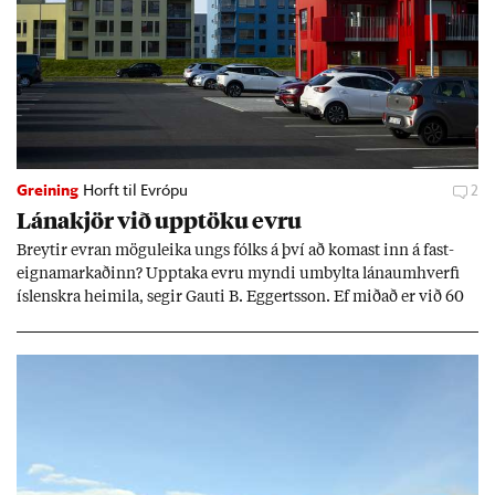
Greining
Horft til Evrópu
2
Lána­kjör við upp­töku evru
Breyt­ir evr­an mögu­leika ungs fólks á því að kom­ast inn á fast­
eigna­mark­að­inn? Upp­taka evru myndi um­bylta lánaum­hverfi
ís­lenskra heim­ila, seg­ir Gauti B. Eggerts­son. Ef mið­að er við 60
millj­óna króna lán til 25 ára myndi mán­að­ar­leg greiðslu­byrði
lækka um þriðj­ung.