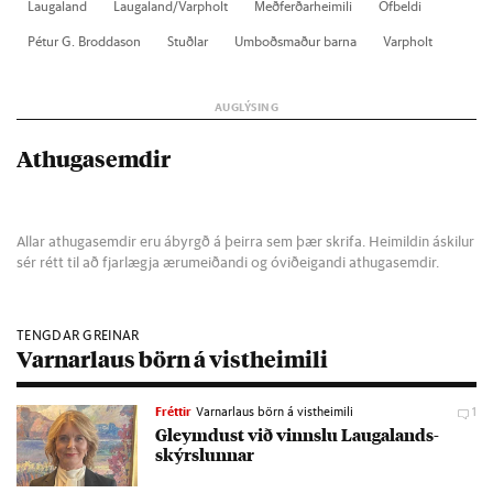
Lauga­land
Lauga­land/Varp­holt
Með­ferð­ar­heim­ili
Of­beldi
Pét­ur G. Brodda­son
Stuðl­ar
Um­boðs­mað­ur barna
Varp­holt
Athugasemdir
Allar athugasemdir eru ábyrgð á þeirra sem þær skrifa. Heimildin áskilur
sér rétt til að fjarlægja ærumeiðandi og óviðeigandi athugasemdir.
TENGDAR GREINAR
Varnarlaus börn á vistheimili
Fréttir
Varnarlaus börn á vistheimili
1
Gleymd­ust við vinnslu Lauga­lands­
skýrsl­unn­ar