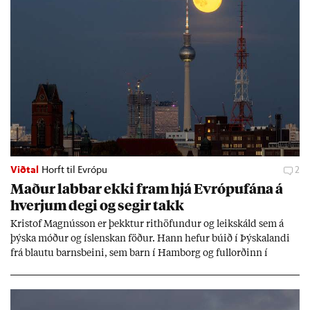
Viðtal
Horft til Evrópu
2
Mað­ur labb­ar ekki fram hjá Evr­ópuf­ána á
hverj­um degi og seg­ir takk
Kri­stof Magnús­son er þekkt­ur rit­höf­und­ur og leik­skáld sem á
þýska móð­ur og ís­lensk­an föð­ur. Hann hef­ur bú­ið í Þýskalandi
frá blautu barns­beini, sem barn í Ham­borg og full­orð­inn í
Berlín, en er vel kunn­ug­ur á Ís­landi og tal­ar ís­lensku. Hvernig
ætli hann upp­lifi að búa í landi inn­an Evr­ópu­sam­bands­ins?