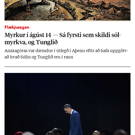
Flækjusagan
Myrk­ur í ág­úst 14 — Sá fyrsti sem skildi sól­
myrkva, og Tungl­ið
An­axagór­as var dæmd­ur í út­legð í Aþenu eft­ir að hafa upp­götv­
að hvað Sól­in og Tungl­ið eru í raun