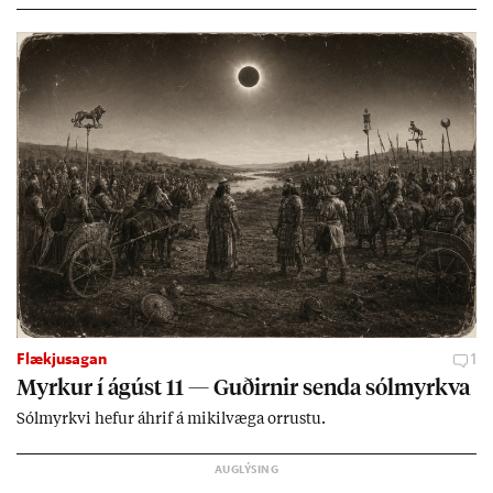
ing­ur við bænd­ur og dreif­býli breyt­ast mik­ið frá nú­ver­andi
kerfi, en sveigj­an­leiki til lausna er um­tals­verð­ur.
Flækjusagan
1
Myrk­ur í ág­úst 11 — Guð­irn­ir senda sól­myrkva
Sól­myrkvi hef­ur áhrif á mik­il­væga orr­ustu.