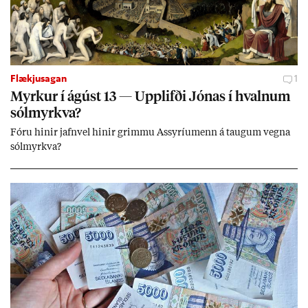
Flækjusagan
1
Myrk­ur í ág­úst 13 — Upp­lifði Jón­as í hvaln­um
sól­myrkva?
Fóru hinir jafn­vel hinir grimmu Ass­yríu­menn á taug­um vegna
sól­myrkva?