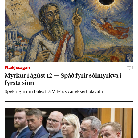
Flækjusagan
1
Myrk­ur í ág­úst 12 — Spáð fyr­ir sól­myrkva í
fyrsta sinn
Spek­ing­ur­inn Þa­les frá Míletus var ekk­ert blá­vatn