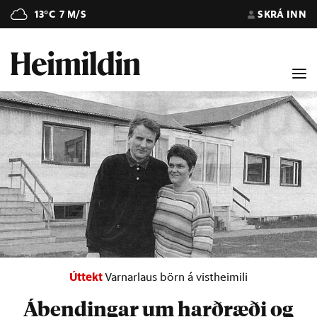
13°C
7 M/S
SKRÁ INN
Úttekt
Varnarlaus börn á vistheimili
Ábendingar um harðræði og