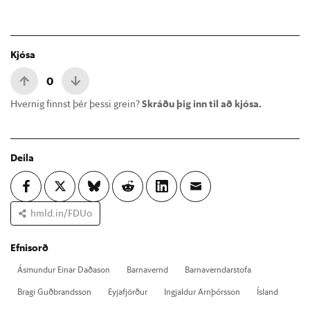
Kjósa
0
Hvernig finnst þér þessi grein?
Skráðu þig inn til að kjósa.
Deila
hmld.in/FDUo
Efnisorð
Ásmund­ur Ein­ar Daða­son
Barna­vernd
Barna­vernd­ar­stofa
Bragi Guð­brands­son
Eyja­fjörð­ur
Ingj­ald­ur Arn­þórs­son
Ís­land