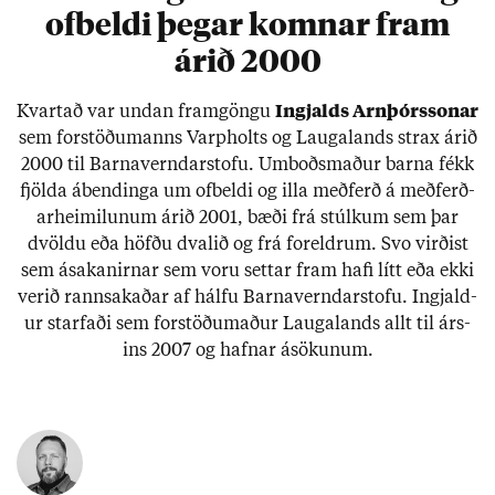
ofbeldi þegar komnar fram
árið 2000
Kvart­að var und­an fram­göngu
Ingj­alds Arn­þórs­son­ar
sem for­stöðu­manns Varp­holts og Lauga­lands strax ár­ið
2000 til Barna­vernd­ar­stofu. Um­boðs­mað­ur barna fékk
fjölda ábend­inga um of­beldi og illa með­ferð á með­ferð­
ar­heim­il­un­um ár­ið 2001, bæði frá stúlk­um sem þar
dvöldu eða höfðu dval­ið og frá for­eldr­um. Svo virð­ist
sem ásak­an­irn­ar sem voru sett­ar fram hafi lítt eða ekki
ver­ið rann­sak­að­ar af hálfu Barna­vernd­ar­stofu. Ingj­ald­
ur starf­aði sem for­stöðu­mað­ur Lauga­lands allt til árs­
ins 2007 og hafn­ar ásök­un­um.