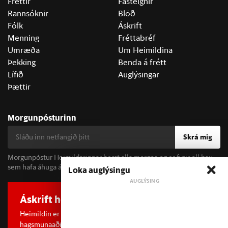
Fréttir
Fasteignir
Rannsóknir
Blöð
Fólk
Áskrift
Menning
Fréttabréf
Umræða
Um Heimildina
Þekking
Benda á frétt
Lífið
Auglýsingar
Þættir
Morgunpósturinn
Skrá mig
Morgunpóstur Heimildarinnar berst alla morgna og er fyrir öll þau
sem hafa áhuga á fréttum og þjóðfélagsumræðu.
Loka auglýsingu
Áskrift hefur áhrif
Heimildin er í dreifðu eignarhaldi og óháð
hagsmunaaðilum. Með því að kaupa áskrift að Heimildinni