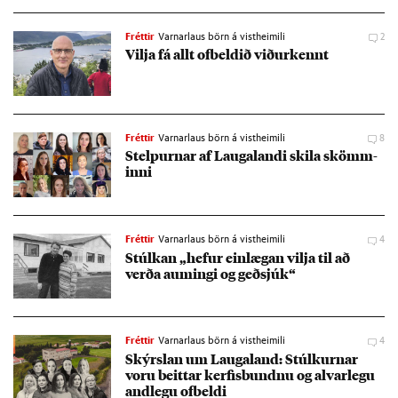
Fréttir
Varnarlaus börn á vistheimili
2
Vilja fá allt of­beld­ið við­ur­kennt
Fréttir
Varnarlaus börn á vistheimili
8
Stelp­urn­ar af Laugalandi skila skömm­
inni
Fréttir
Varnarlaus börn á vistheimili
4
Stúlk­an „hef­ur ein­læg­an vilja til að
verða aum­ingi og geð­sjúk“
Fréttir
Varnarlaus börn á vistheimili
4
Skýrsl­an um Lauga­land: Stúlk­urn­ar
voru beitt­ar kerf­is­bundnu og al­var­legu
and­legu of­beldi