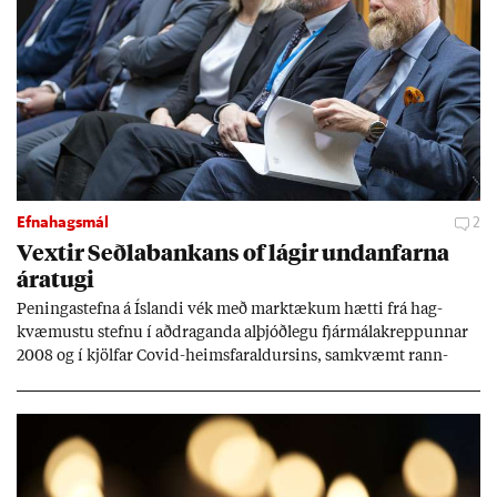
Efnahagsmál
2
Vext­ir Seðla­bank­ans of lág­ir und­an­farna
ára­tugi
Pen­inga­stefna á Ís­landi vék með mark­tæk­um hætti frá hag­
kvæm­ustu stefnu í að­drag­anda al­þjóð­legu fjár­málakrepp­unn­ar
2008 og í kjöl­far Covid-heims­far­ald­urs­ins, sam­kvæmt rann­
sókn­ar­rit­gerð Seðla­bank­ans. Vext­ir hafa al­mennt ver­ið of lág­ir.
Tíð áföll og óvissa tor­velda hag­stjórn á Ís­landi.