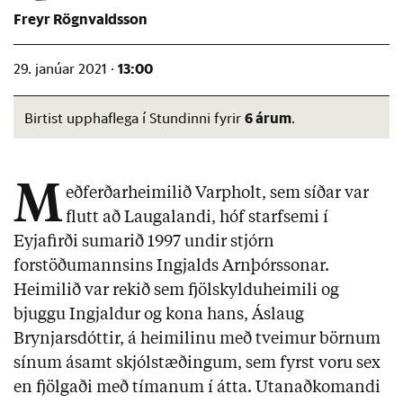
Freyr Rögnvaldsson
13:00
29. janúar 2021 ·
6 árum
Birtist upphaflega í Stundinni fyrir
.
M
eðferðarheimilið Varpholt, sem síðar var
flutt að Laugalandi, hóf starfsemi í
Eyjafirði sumarið 1997 undir stjórn
forstöðumannsins Ingjalds Arnþórssonar.
Heimilið var rekið sem fjölskylduheimili og
bjuggu Ingjaldur og kona hans, Áslaug
Brynjarsdóttir, á heimilinu með tveimur börnum
sínum ásamt skjólstæðingum, sem fyrst voru sex
en fjölgaði með tímanum í átta. Utanaðkomandi