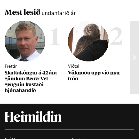
Mest lesið
undanfarið ár
1
2
Fréttir
Viðtal
Inn
Skattakóng­ur á 42 ára
Vökn­uðu upp við mar­
RÚV
göml­um Benz: Vel­
tröð
Mar
gengn­in kostaði
un
hjóna­band­ið