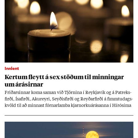
Innlent
Kert­um fleytt á sex stöð­um til minn­ing­ar
um árás­irn­ar
Frið­arsinn­ar koma sam­an við Tjörn­ina í Reykja­vík og á Pat­reks­
firði, Ísa­firði, Ak­ur­eyri, Seyð­is­firði og Reyð­ar­firði á fimmtu­dags­
kvöld til að minn­ast fórn­ar­lamba kjarn­orku­árás­anna í Hírósíma
og Naga­sakí.