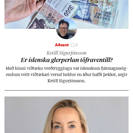
Aðsent
6
Ketill Sigurjónsson
Er ís­lenska glerperl­an töfra­ventill?
Með hinni víð­tæku verð­trygg­ingu var ís­lensk­um fjár­magns­eig­
end­um veitt víð­tæk­ari vernd held­ur en áð­ur hafði þekkst, seg­ir
Ketill Sig­ur­jóns­son.