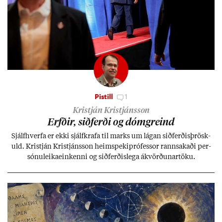
Pistill
1
Kristján Kristjánsson
Erfð­ir, sið­ferði og dómgreind
Sjálf­hverfa er ekki sjálf­krafa til marks um lág­an sið­ferð­is­þrösk­
uld. Kristján Kristjáns­son heim­speki­pró­fess­or rann­sak­aði per­
sónu­leika­ein­kenni og sið­ferð­is­lega ákvörð­un­ar­töku.