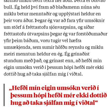
skrifað miklu betri texta hér áður. Þetta er bölvað
bull. Ég held því fram að blaðamenn núna séu
miklu betur menntaðir og upplýstari heldur en
þeir voru áður. Þegar ég var að fara yfir umsóknir
um störf á fréttastofu sjónvarpsins, og síðar
fréttastofu útvarpsins þegar ég var forstöðumaður
yfir þeim báðum, voru tugir vel hæfra
umsækjenda, sem sumir höfðu reynslu og miklu
meiri menntun heldur en ég. Ég grínaðist
stundum með það, og grínast enn, að hefði mín
eigin umsókn verið í þessum hópi hefði mér ekki
dottið hug að taka sjálfan mig í viðtal.
„Hefði mín eigin umsókn verið í
þessum hópi hefði mér ekki dottið
hug að taka sjálfan mig í viðtal“