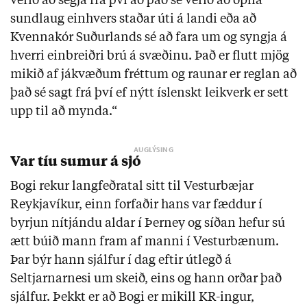
verið að segja frá því að það sé verið að opna
sundlaug einhvers staðar úti á landi eða að
Kvennakór Suðurlands sé að fara um og syngja á
hverri einbreiðri brú á svæðinu. Það er flutt mjög
mikið af jákvæðum fréttum og raunar er reglan að
það sé sagt frá því ef nýtt íslenskt leikverk er sett
upp til að mynda.“
Var tíu sumur á sjó
Bogi rekur langfeðratal sitt til Vesturbæjar
Reykjavíkur, einn forfaðir hans var fæddur í
byrjun nítjándu aldar í Þerney og síðan hefur sú
ætt búið mann fram af manni í Vesturbænum.
Þar býr hann sjálfur í dag eftir útlegð á
Seltjarnarnesi um skeið, eins og hann orðar það
sjálfur. Þekkt er að Bogi er mikill KR-ingur,