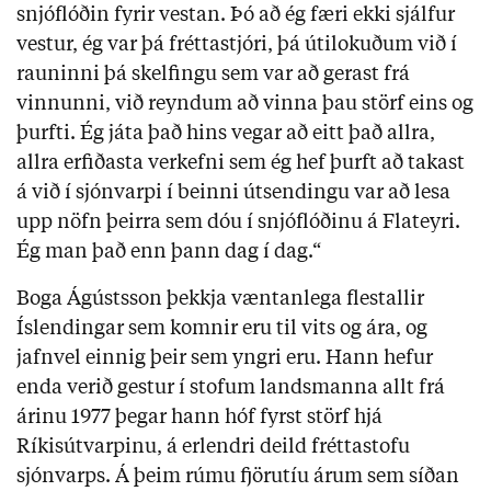
snjóflóðin fyrir vestan. Þó að ég færi ekki sjálfur
vestur, ég var þá fréttastjóri, þá útilokuðum við í
rauninni þá skelfingu sem var að gerast frá
vinnunni, við reyndum að vinna þau störf eins og
þurfti. Ég játa það hins vegar að eitt það allra,
allra erfiðasta verkefni sem ég hef þurft að takast
á við í sjónvarpi í beinni útsendingu var að lesa
upp nöfn þeirra sem dóu í snjóflóðinu á Flateyri.
Ég man það enn þann dag í dag.“
Boga Ágústsson þekkja væntanlega flestallir
Íslendingar sem komnir eru til vits og ára, og
jafnvel einnig þeir sem yngri eru. Hann hefur
enda verið gestur í stofum landsmanna allt frá
árinu 1977 þegar hann hóf fyrst störf hjá
Ríkisútvarpinu, á erlendri deild fréttastofu
sjónvarps. Á þeim rúmu fjörutíu árum sem síðan