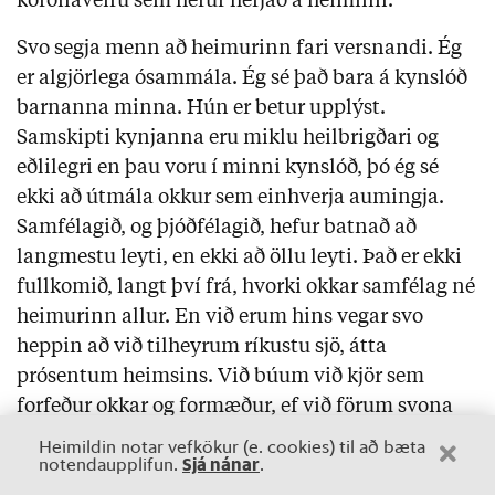
kórónaveiru sem hefur herjað á heiminn.
Svo segja menn að heimurinn fari versnandi. Ég
er algjörlega ósammála. Ég sé það bara á kynslóð
barnanna minna. Hún er betur upplýst.
Samskipti kynjanna eru miklu heilbrigðari og
eðlilegri en þau voru í minni kynslóð, þó ég sé
ekki að útmála okkur sem einhverja aumingja.
Samfélagið, og þjóðfélagið, hefur batnað að
langmestu leyti, en ekki að öllu leyti. Það er ekki
fullkomið, langt því frá, hvorki okkar samfélag né
heimurinn allur. En við erum hins vegar svo
heppin að við tilheyrum ríkustu sjö, átta
prósentum heimsins. Við búum við kjör sem
forfeður okkar og formæður, ef við förum svona
hundrað ár aftur í tímann, hefðu ekki getað látið
Heimildin notar vefkökur (e. cookies) til að bæta
Sjá nánar
notendaupplifun.
.
sig dreyma um, aldrei ímyndað sér þær framfarir