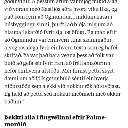
góðir vinir. Á þessum árum var mjög mikið álag,
við vorum með Kastljós aðra hvora viku líka, og
það kom fyrir að Ögmundur, í miklum hasar í
húsbyggingu sinni, þurfti að biðja mig um að
hlaupa í skarðið fyrir sig, og öfugt. Ég man eftir
að Ögmundur var einhvern tíma skammaður
alveg rosalega fyrir einhvern texta sem ég hafði
skrifað. Þá var það bara vegna þess að fólk var
búið að gefa sér fyrirfram að fréttamaðurinn
hefði einhverja afstöðu. Mér finnst þetta skýrt
dæmi um að fólk getur búið sér til einhverja
niðurstöðu sem á ekki við nokkur rök að styðjast.
Ég held að þetta séu nokkur meðmæli með okkur
báðum.“
Þekkti alla í flugvélinni eftir Palme-
morðið