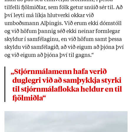
tilfelli fjölmiðlar, sem fólk getur snúið sér til. Að
því leyti má líkja hlutverki okkar við
umboðsmann Alþingis. Við erum ekki dómstóll
og við höfum þannig séð ekki neinar formlegar
skyldur í samfélaginu, en við höfum samt þessa
skyldu við samfélagið, að við eigum að þjóna því
og við eigum að þjóna því til gagns.“
„Stjórnmálamenn hafa verið
duglegri við að samþykkja styrki
til stjórnmálaflokka heldur en til
fjölmiðla“