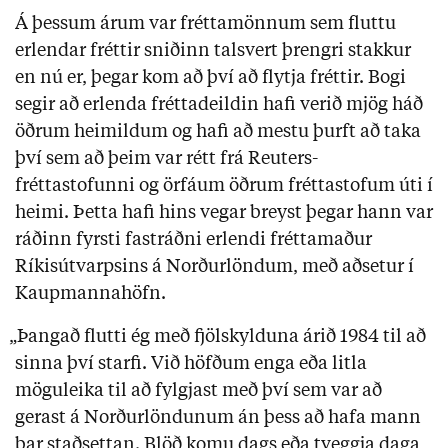
Á þessum árum var fréttamönnum sem fluttu
erlendar fréttir sniðinn talsvert þrengri stakkur
en nú er, þegar kom að því að flytja fréttir. Bogi
segir að erlenda fréttadeildin hafi verið mjög háð
öðrum heimildum og hafi að mestu þurft að taka
því sem að þeim var rétt frá Reuters-
fréttastofunni og örfáum öðrum fréttastofum úti í
heimi. Þetta hafi hins vegar breyst þegar hann var
ráðinn fyrsti fastráðni erlendi fréttamaður
Ríkisútvarpsins á Norðurlöndum, með aðsetur í
Kaupmannahöfn.
„Þangað flutti ég með fjölskylduna árið 1984 til að
sinna því starfi. Við höfðum enga eða litla
möguleika til að fylgjast með því sem var að
gerast á Norðurlöndunum án þess að hafa mann
þar staðsettan. Blöð komu dags eða tveggja daga