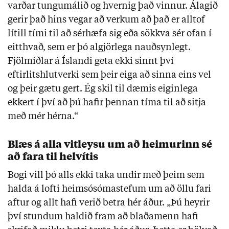
varðar tungumálið og hvernig það vinnur. Álagið
gerir það hins vegar að verkum að það er alltof
lítill tími til að sérhæfa sig eða sökkva sér ofan í
eitthvað, sem er þó algjörlega nauðsynlegt.
Fjölmiðlar á Íslandi geta ekki sinnt því
eftirlitshlutverki sem þeir eiga að sinna eins vel
og þeir gætu gert. Ég skil til dæmis eiginlega
ekkert í því að þú hafir þennan tíma til að sitja
með mér hérna.“
Blæs á alla vitleysu um að heimurinn sé
að fara til helvítis
Bogi vill þó alls ekki taka undir með þeim sem
halda á lofti heimsósómastefum um að öllu fari
aftur og allt hafi verið betra hér áður. „Þú heyrir
því stundum haldið fram að blaðamenn hafi