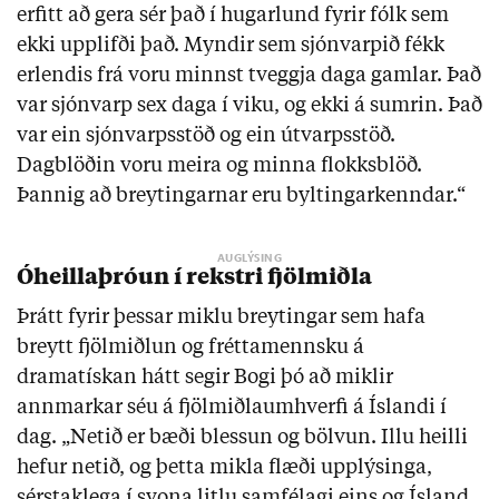
erfitt að gera sér það í hugarlund fyrir fólk sem
ekki upplifði það. Myndir sem sjónvarpið fékk
erlendis frá voru minnst tveggja daga gamlar. Það
var sjónvarp sex daga í viku, og ekki á sumrin. Það
var ein sjónvarpsstöð og ein útvarpsstöð.
Dagblöðin voru meira og minna flokksblöð.
Þannig að breytingarnar eru byltingarkenndar.“
Óheillaþróun í rekstri fjölmiðla
Þrátt fyrir þessar miklu breytingar sem hafa
breytt fjölmiðlun og fréttamennsku á
dramatískan hátt segir Bogi þó að miklir
annmarkar séu á fjölmiðlaumhverfi á Íslandi í
dag. „Netið er bæði blessun og bölvun. Illu heilli
hefur netið, og þetta mikla flæði upplýsinga,
sérstaklega í svona litlu samfélagi eins og Ísland