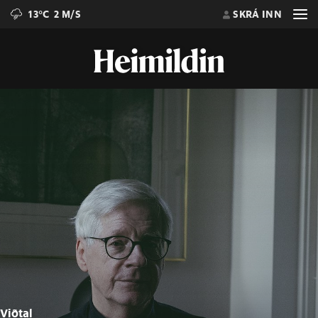
13°C
2 M/S
SKRÁ INN
Viðtal