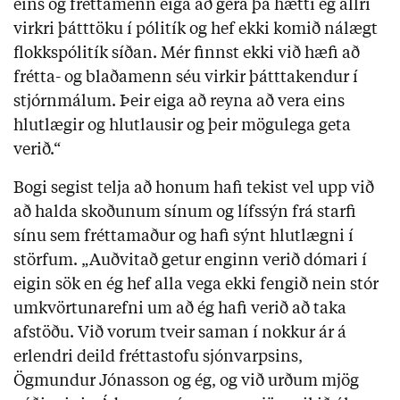
eins og fréttamenn eiga að gera þá hætti ég allri
virkri þátttöku í pólitík og hef ekki komið nálægt
flokkspólitík síðan. Mér finnst ekki við hæfi að
frétta- og blaðamenn séu virkir þátttakendur í
stjórnmálum. Þeir eiga að reyna að vera eins
hlutlægir og hlutlausir og þeir mögulega geta
verið.“
Bogi segist telja að honum hafi tekist vel upp við
að halda skoðunum sínum og lífssýn frá starfi
sínu sem fréttamaður og hafi sýnt hlutlægni í
störfum. „Auðvitað getur enginn verið dómari í
eigin sök en ég hef alla vega ekki fengið nein stór
umkvörtunarefni um að ég hafi verið að taka
afstöðu. Við vorum tveir saman í nokkur ár á
erlendri deild fréttastofu sjónvarpsins,
Ögmundur Jónasson og ég, og við urðum mjög