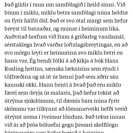
Það gildir í raun um samfélagið í heild sinni. Við
búum í miklu, miklu betra samfélagi núna heldur
en fyrir hálfri öld. Það er svo ótal margt sem hefur
breyst til batnaðar, og raunar í heiminum líka.
Auðvitað horfum við fram á gríðarleg vandamál,
sérstaklega hvað varðar loftslagsbreytingar, en að
svo mörgu leyti er heimurinn svo miklu betri en
hann var. Ég bendi fólki á að kíkja á bók Hans
Rosling heitins, sænska læknisins sem rýndi í
tölfræðina og sá út úr henni það sem aðrir sáu
kannski ekki. Hann benti á hvað það eru miklu
færri sem deyja úr malaríu, það hefur tekist að
útrýma sjúkdómum, til dæmis bara núna fyrir
skömmu var tilkynnt að lömunarveiki hefði verið
útrýmt nema í tveimur löndum. Það tekur innan
við ár að þróa bóluefni gegn þessari skelfilegu