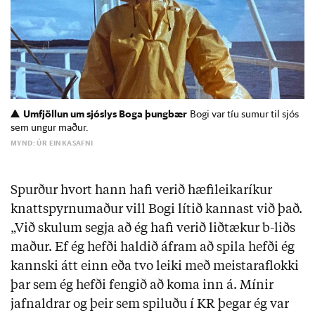
Umfjöllun um sjóslys Boga þungbær
Bogi var tíu sumur til sjós
sem ungur maður.
MYND: ÚR EINKASAFNI
Spurður hvort hann hafi verið hæfileikaríkur
knattspyrnumaður vill Bogi lítið kannast við það.
„Við skulum segja að ég hafi verið liðtækur b-liðs
maður. Ef ég hefði haldið áfram að spila hefði ég
kannski átt einn eða tvo leiki með meistaraflokki
þar sem ég hefði fengið að koma inn á. Mínir
jafnaldrar og þeir sem spiluðu í KR þegar ég var