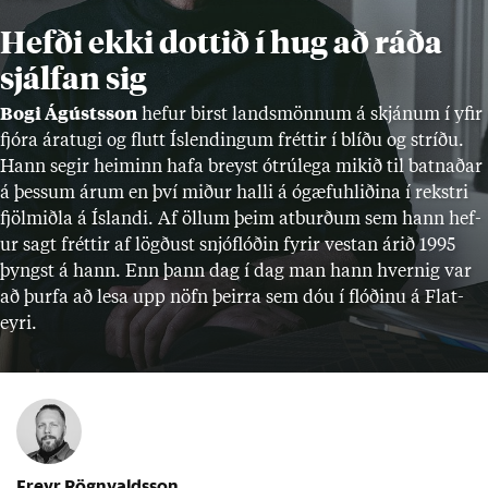
Hefði ekki dottið í hug að ráða
sjálfan sig
Bogi Ág­ústs­son
hef­ur birst lands­mönn­um á skján­um í yf­ir
fjóra ára­tugi og flutt Ís­lend­ing­um frétt­ir í blíðu og stríðu.
Hann seg­ir heim­inn hafa breyst ótrú­lega mik­ið til batn­að­ar
á þess­um ár­um en því mið­ur halli á ógæfu­hlið­ina í rekstri
fjöl­miðla á Ís­landi. Af öll­um þeim at­burð­um sem hann hef­
ur sagt frétt­ir af lögð­ust snjóflóð­in fyr­ir vest­an ár­ið 1995
þyngst á hann. Enn þann dag í dag man hann hvernig var
að þurfa að lesa upp nöfn þeirra sem dóu í flóð­inu á Flat­
eyri.
Freyr Rögnvaldsson