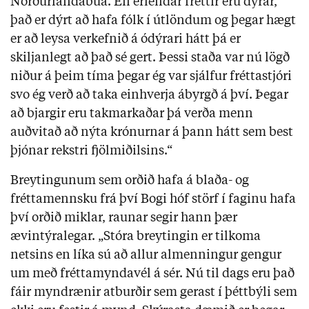
Norðurlandabúa. En erlendar fréttir eru dýrar,
það er dýrt að hafa fólk í útlöndum og þegar hægt
er að leysa verkefnið á ódýrari hátt þá er
skiljanlegt að það sé gert. Þessi staða var nú lögð
niður á þeim tíma þegar ég var sjálfur fréttastjóri
svo ég verð að taka einhverja ábyrgð á því. Þegar
að bjargir eru takmarkaðar þá verða menn
auðvitað að nýta krónurnar á þann hátt sem best
þjónar rekstri fjölmiðilsins.“
Breytingunum sem orðið hafa á blaða- og
fréttamennsku frá því Bogi hóf störf í faginu hafa
því orðið miklar, raunar segir hann þær
ævintýralegar. „Stóra breytingin er tilkoma
netsins en líka sú að allur almenningur gengur
um með fréttamyndavél á sér. Nú til dags eru það
fáir myndrænir atburðir sem gerast í þéttbýli sem