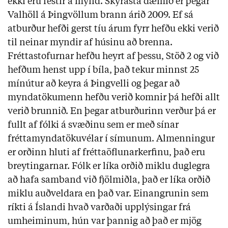
ekki eru festir á mynd. Skýrasta dæmið er þegar
Valhöll á Þingvöllum brann árið 2009. Ef sá
atburður hefði gerst tíu árum fyrr hefðu ekki verið
til neinar myndir af húsinu að brenna.
Fréttastofurnar hefðu heyrt af þessu, Stöð 2 og við
hefðum henst upp í bíla, það tekur minnst 25
mínútur að keyra á Þingvelli og þegar að
myndatökumenn hefðu verið komnir þá hefði allt
verið brunnið. En þegar atburðurinn verður þá er
fullt af fólki á svæðinu sem er með sínar
fréttamyndatökuvélar í símunum. Almenningur
er orðinn hluti af fréttaöflunarkerfinu, það eru
breytingarnar. Fólk er líka orðið miklu duglegra
að hafa samband við fjölmiðla, það er líka orðið
miklu auðveldara en það var. Einangrunin sem
ríkti á Íslandi hvað varðaði upplýsingar frá
umheiminum, hún var þannig að það er mjög