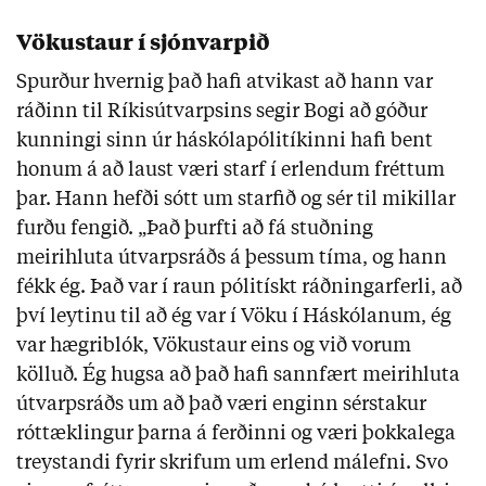
Vökustaur í sjónvarpið
Spurður hvernig það hafi atvikast að hann var
ráðinn til Ríkisútvarpsins segir Bogi að góður
kunningi sinn úr háskólapólitíkinni hafi bent
honum á að laust væri starf í erlendum fréttum
þar. Hann hefði sótt um starfið og sér til mikillar
furðu fengið. „Það þurfti að fá stuðning
meirihluta útvarpsráðs á þessum tíma, og hann
fékk ég. Það var í raun pólitískt ráðningarferli, að
því leytinu til að ég var í Vöku í Háskólanum, ég
var hægriblók, Vökustaur eins og við vorum
kölluð. Ég hugsa að það hafi sannfært meirihluta
útvarpsráðs um að það væri enginn sérstakur
róttæklingur þarna á ferðinni og væri þokkalega
treystandi fyrir skrifum um erlend málefni. Svo