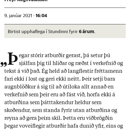
16:04
9. janúar 2021 ·
6 árum
Birtist upphaflega í Stundinni fyrir
.
„Þ
egar stórir atburðir gerast, þá setur þú
sjálfan þig til hliðar og ræðst í verkefnið og
tekst á við það. Ég held að langflestir fréttamenn
fari ekki í lost og geri ekki neitt. Þeir setji bara
augnblöðkur á sig til að útiloka allt annað en
verkefnið sem þeir eru að fást við, horfa ekki á
atburðina sem þátttakendur heldur sem
skoðendur, sem standa fyrir utan atburðina og
reyna að gera þeim skil. Þetta eru viðbrögðin
þegar voveiflegir atburðir hafa dunið yfir, eins og