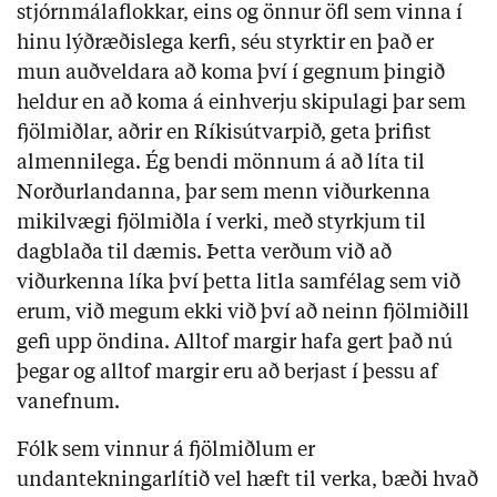
stjórnmálaflokkar, eins og önnur öfl sem vinna í
hinu lýðræðislega kerfi, séu styrktir en það er
mun auðveldara að koma því í gegnum þingið
heldur en að koma á einhverju skipulagi þar sem
fjölmiðlar, aðrir en Ríkisútvarpið, geta þrifist
almennilega. Ég bendi mönnum á að líta til
Norðurlandanna, þar sem menn viðurkenna
mikilvægi fjölmiðla í verki, með styrkjum til
dagblaða til dæmis. Þetta verðum við að
viðurkenna líka því þetta litla samfélag sem við
erum, við megum ekki við því að neinn fjölmiðill
gefi upp öndina. Alltof margir hafa gert það nú
þegar og alltof margir eru að berjast í þessu af
vanefnum.
Fólk sem vinnur á fjölmiðlum er
undantekningarlítið vel hæft til verka, bæði hvað