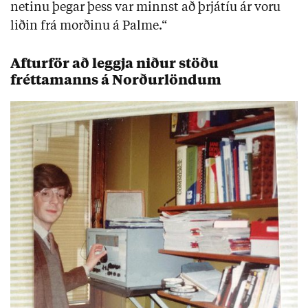
netinu þegar þess var minnst að þrjátíu ár voru
liðin frá morðinu á Palme.“
Afturför að leggja niður stöðu
fréttamanns á Norðurlöndum