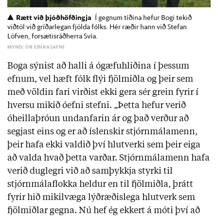
Rætt við þjóðhöfðingja
Í gegnum tíðina hefur Bogi tekið
viðtöl við gríðarlegan fjölda fólks. Hér ræðir hann við Stefan
Löfven, forsætisráðherra Svía.
MYND: ÚR EINKASAFNI
Boga sýnist að halli á ógæfuhliðina í þessum
efnum, vel hæft fólk flýi fjölmiðla og þeir sem
með völdin fari virðist ekki gera sér grein fyrir í
hversu mikið óefni stefni. „Þetta hefur verið
óheillaþróun undanfarin ár og það verður að
segjast eins og er að íslenskir stjórnmálamenn,
þeir hafa ekki valdið því hlutverki sem þeir eiga
að valda hvað þetta varðar. Stjórnmálamenn hafa
verið duglegri við að samþykkja styrki til
stjórnmálaflokka heldur en til fjölmiðla, þrátt
fyrir hið mikilvæga lýðræðislega hlutverk sem
fjölmiðlar gegna. Nú hef ég ekkert á móti því að