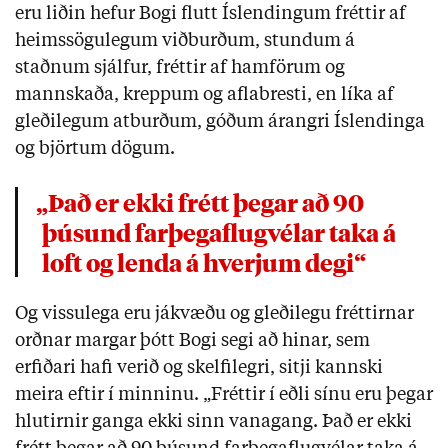
eru liðin hefur Bogi flutt Íslendingum fréttir af
heimssögulegum viðburðum, stundum á
staðnum sjálfur, fréttir af hamförum og
mannskaða, kreppum og aflabresti, en líka af
gleðilegum atburðum, góðum árangri Íslendinga
og björtum dögum.
„Það er ekki frétt þegar að 90
þúsund farþegaflugvélar taka á
loft og lenda á hverjum degi“
Og vissulega eru jákvæðu og gleðilegu fréttirnar
orðnar margar þótt Bogi segi að hinar, sem
erfiðari hafi verið og skelfilegri, sitji kannski
meira eftir í minninu. „Fréttir í eðli sínu eru þegar
hlutirnir ganga ekki sinn vanagang. Það er ekki