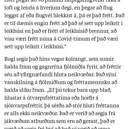
frétt þegar að 90 þúsund farþegaflugvélar taka á
loft og lenda á hverjum degi, en þegar að flug
leggst af eða flugvél hlekkist á, þá er það frétt. Það
er til dæmis engin frétt að það sé sett upp leikrit í
leikhúsi en það er frétt ef leikhúsið brennur, að
vísu væri frétt núna á Covid-tímum ef það væri
sett upp leikrit í leikhúsi.“
Bogi segir það hins vegar kolrangt, sem sumir
halda fram og gagnrýna fjölmiðla fyrir, að fréttir
séu að yfirgnæfandi hluta neikvæðar. Það sýni
vanskilning á fjölmiðlum og fréttamennsku að
halda slíku fram. „Ef þú tekur bara upp blað,
hlustar á útvarpsfréttatíma eða horfir á
sjónvarpsfréttir, þá sérðu að stór hluti fréttanna
er alls ekki neikvæður. Það er verið að segja frá
jákvæðum atburðum sem eru að gerast, það er