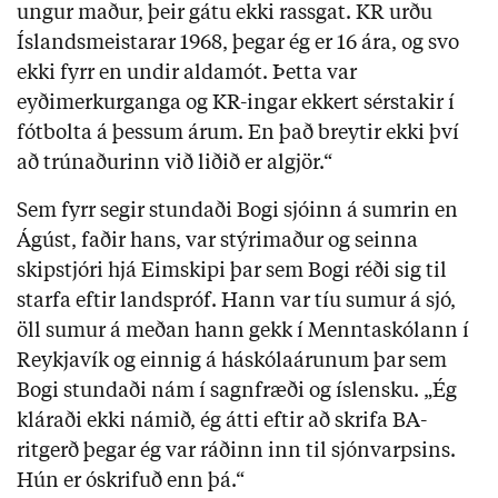
ungur maður, þeir gátu ekki rassgat. KR urðu
Íslandsmeistarar 1968, þegar ég er 16 ára, og svo
ekki fyrr en undir aldamót. Þetta var
eyðimerkurganga og KR-ingar ekkert sérstakir í
fótbolta á þessum árum. En það breytir ekki því
að trúnaðurinn við liðið er algjör.“
Sem fyrr segir stundaði Bogi sjóinn á sumrin en
Ágúst, faðir hans, var stýrimaður og seinna
skipstjóri hjá Eimskipi þar sem Bogi réði sig til
starfa eftir landspróf. Hann var tíu sumur á sjó,
öll sumur á meðan hann gekk í Menntaskólann í
Reykjavík og einnig á háskólaárunum þar sem
Bogi stundaði nám í sagnfræði og íslensku. „Ég
kláraði ekki námið, ég átti eftir að skrifa BA-
ritgerð þegar ég var ráðinn inn til sjónvarpsins.
Hún er óskrifuð enn þá.“