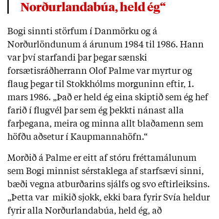
Norðurlandabúa, held ég“
Bogi sinnti störfum í Danmörku og á
Norðurlöndunum á árunum 1984 til 1986. Hann
var því starfandi þar þegar sænski
forsætisráðherrann Olof Palme var myrtur og
flaug þegar til Stokkhólms morguninn eftir, 1.
mars 1986. „Það er held ég eina skiptið sem ég hef
farið í flugvél þar sem ég þekkti nánast alla
farþegana, meira og minna allt blaðamenn sem
höfðu aðsetur í Kaupmannahöfn.“
Morðið á Palme er eitt af stóru fréttamálunum
sem Bogi minnist sérstaklega af starfsævi sinni,
bæði vegna atburðarins sjálfs og svo eftirleiksins.
„Þetta var
mikið sjokk, ekki bara fyrir Svía heldur
fyrir alla Norðurlandabúa, held ég, að