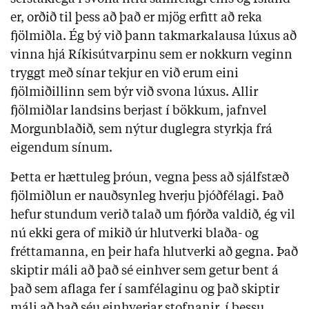
er, orðið til þess að það er mjög erfitt að reka
fjölmiðla. Ég bý við þann takmarkalausa lúxus að
vinna hjá Ríkisútvarpinu sem er nokkurn veginn
tryggt með sínar tekjur en við erum eini
fjölmiðillinn sem býr við svona lúxus. Allir
fjölmiðlar landsins berjast í bökkum, jafnvel
Morgunblaðið, sem nýtur duglegra styrkja frá
eigendum sínum.
Þetta er hættuleg þróun, vegna þess að sjálfstæð
fjölmiðlun er nauðsynleg hverju þjóðfélagi. Það
hefur stundum verið talað um fjórða valdið, ég vil
nú ekki gera of mikið úr hlutverki blaða- og
fréttamanna, en þeir hafa hlutverki að gegna. Það
skiptir máli að það sé einhver sem getur bent á
það sem aflaga fer í samfélaginu og það skiptir
máli að það séu einhverjar stofnanir, í þessu