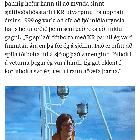
þannig hefur hann til að mynda sinnt
sjálfboðaliðastarfi í KR-útvarpinu frá upphafi
ársins 1999 og varla að efa að fjölmiðlareynsla
hans hefur orðið þeim sem það reka að miklu
gagni. „Ég spilaði fótbolta með KR þar til ég varð
fimmtán ára en þá fór ég á sjóinn. Það er erfitt að
spila fótbolta úti á sjó og það var enginn fótbolti
á veturna þegar ég var í landi. Ég gat ekkert í
körfubolta svo ég hætti í raun að æfa þarna.“