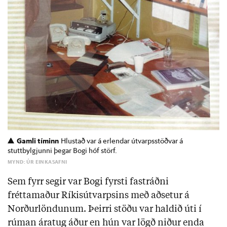
Gamli tíminn
Hlustað var á erlendar útvarpsstöðvar á
stuttbylgjunni þegar Bogi hóf störf.
MYND: ÚR EINKASAFNI
Sem fyrr segir var Bogi fyrsti fastráðni
fréttamaður Ríkisútvarpsins með aðsetur á
Norðurlöndunum. Þeirri stöðu var haldið úti í
rúman áratug áður en hún var lögð niður enda