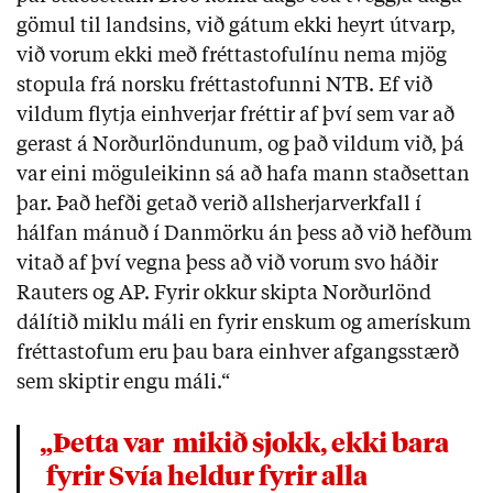
gömul til landsins, við gátum ekki heyrt útvarp,
við vorum ekki með fréttastofulínu nema mjög
stopula frá norsku fréttastofunni NTB. Ef við
vildum flytja einhverjar fréttir af því sem var að
gerast á Norðurlöndunum, og það vildum við, þá
var eini möguleikinn sá að hafa mann staðsettan
þar. Það hefði getað verið allsherjarverkfall í
hálfan mánuð í Danmörku án þess að við hefðum
vitað af því vegna þess að við vorum svo háðir
Rauters og AP. Fyrir okkur skipta Norðurlönd
dálítið miklu máli en fyrir enskum og amerískum
fréttastofum eru þau bara einhver afgangsstærð
sem skiptir engu máli.“
„Þetta var
mikið sjokk, ekki bara
fyrir Svía heldur fyrir alla