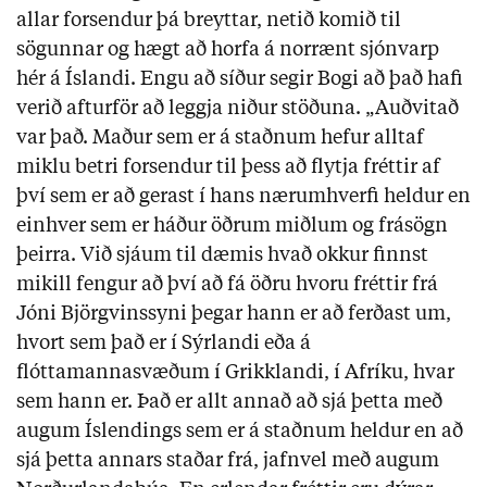
allar forsendur þá breyttar, netið komið til
sögunnar og hægt að horfa á norrænt sjónvarp
hér á Íslandi. Engu að síður segir Bogi að það hafi
verið afturför að leggja niður stöðuna. „Auðvitað
var það. Maður sem er á staðnum hefur alltaf
miklu betri forsendur til þess að flytja fréttir af
því sem er að gerast í hans nærumhverfi heldur en
einhver sem er háður öðrum miðlum og frásögn
þeirra. Við sjáum til dæmis hvað okkur finnst
mikill fengur að því að fá öðru hvoru fréttir frá
Jóni Björgvinssyni þegar hann er að ferðast um,
hvort sem það er í Sýrlandi eða á
flóttamannasvæðum í Grikklandi, í Afríku, hvar
sem hann er. Það er allt annað að sjá þetta með
augum Íslendings sem er á staðnum heldur en að
sjá þetta annars staðar frá, jafnvel með augum