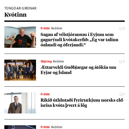
TENGDAR GREINAR
Kvótinn
Fréttir
Kvótinn
2
Sag­an af vél­stjór­an­um í Eyj­um sem
gagn­rýndi kvóta­kerf­ið: „Ég var tal­inn
óalandi og óferj­andi.“
Skýring
Kvótinn
3
Ætt­ar­veldi Guð­bjarg­ar og átök­in um
Eyj­ar og Ís­land
Fréttir
1
Rík­ið út­hlut­aði fyr­ir­tækj­um norsks eld­
isrisa kvóta þvert á lög
Fréttir
Kvótinn