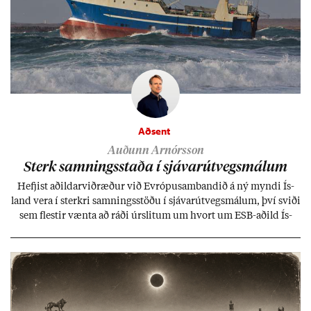
Aðsent
Auðunn Arnórsson
Sterk samn­ings­staða í sjáv­ar­út­vegs­mál­um
Hefj­ist að­ild­ar­við­ræð­ur við Evr­ópu­sam­band­ið á ný myndi Ís­
land vera í sterkri samn­ings­stöðu í sjáv­ar­út­vegs­mál­um, því sviði
sem flest­ir vænta að ráði úr­slit­um um hvort um ESB-að­ild Ís­
lands geti sam­ist. Hvað land­bún­að­ar­mál snert­ir myndi stuðn­
ing­ur við bænd­ur og dreif­býli breyt­ast mik­ið frá nú­ver­andi
kerfi, en sveigj­an­leiki til lausna er um­tals­verð­ur.