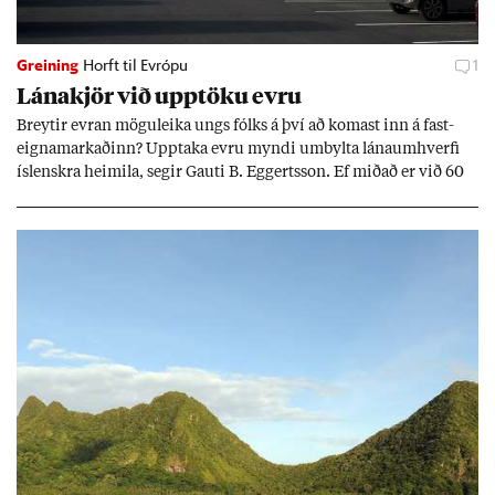
Greining
Horft til Evrópu
1
Lána­kjör við upp­töku evru
Breyt­ir evr­an mögu­leika ungs fólks á því að kom­ast inn á fast­
eigna­mark­að­inn? Upp­taka evru myndi um­bylta lánaum­hverfi
ís­lenskra heim­ila, seg­ir Gauti B. Eggerts­son. Ef mið­að er við 60
millj­óna króna lán til 25 ára myndi mán­að­ar­leg greiðslu­byrði
lækka um þriðj­ung.