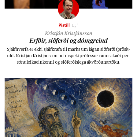
Pistill
1
Kristján Kristjánsson
Erfð­ir, sið­ferði og dómgreind
Sjálf­hverfa er ekki sjálf­krafa til marks um lág­an sið­ferð­is­þrösk­
uld. Kristján Kristjáns­son heim­speki­pró­fess­or rann­sak­aði per­
sónu­leika­ein­kenni og sið­ferð­is­lega ákvörð­un­ar­töku.