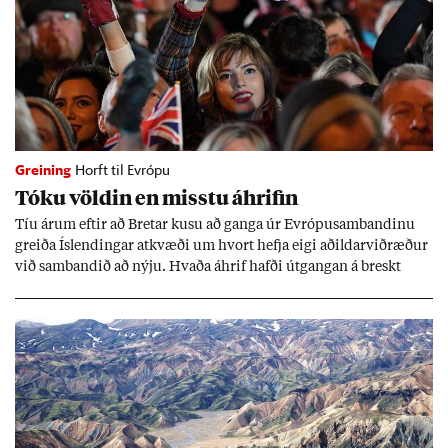
Greining
Horft til Evrópu
Tóku völd­in en misstu áhrif­in
Tíu ár­um eft­ir að Bret­ar kusu að ganga úr Evr­ópu­sam­band­inu
greiða Ís­lend­ing­ar at­kvæði um hvort hefja eigi að­ild­ar­við­ræð­ur
við sam­band­ið að nýju. Hvaða áhrif hafði út­gang­an á breskt
sam­fé­lag og hvaða lex­íu geta Ís­lend­ing­ar lært af henni?