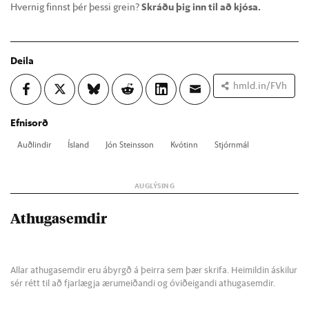
Hvernig finnst þér þessi grein?
Skráðu þig inn til að kjósa.
Deila
hmld.in/FVh
Efnisorð
Auð­lind­ir
Ís­land
Jón Steins­son
Kvót­inn
Stjórn­mál
Athugasemdir
Allar athugasemdir eru ábyrgð á þeirra sem þær skrifa. Heimildin áskilur
sér rétt til að fjarlægja ærumeiðandi og óviðeigandi athugasemdir.