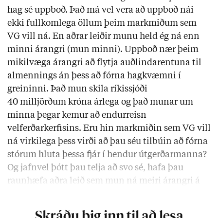
hag sé uppboð. Það má vel vera að uppboð nái
ekki fullkomlega öllum þeim markmiðum sem
VG vill ná. En aðrar leiðir munu held ég ná enn
minni árangri (mun minni). Uppboð nær þeim
mikilvæga árangri að flytja auðlindarentuna til
almennings án þess að fórna hagkvæmni í
greininni. Það mun skila ríkissjóði
40 milljörðum króna árlega og það munar um
minna þegar kemur að endurreisn
velferðarkerfisins. Eru hin markmiðin sem VG vill
ná virkilega þess virði að þau séu tilbúin að fórna
stórum hluta þessa fjár í hendur útgerðarmanna?
Og jafnvel þótt þau telja að svo sé, hafa þau
raunhæfa aðra leið sem mun ná meiri árangri á
öðrum sviðum? Ég efast mjög um það.“
Skráðu þig inn til að lesa