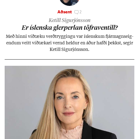
Aðsent
2
Ketill Sigurjónsson
Er ís­lenska glerperl­an töfra­ventill?
Með hinni víð­tæku verð­trygg­ingu var ís­lensk­um fjár­magns­eig­
end­um veitt víð­tæk­ari vernd held­ur en áð­ur hafði þekkst, seg­ir
Ketill Sig­ur­jóns­son.