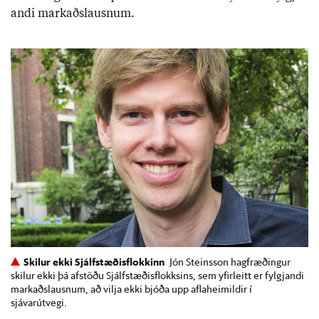
andi mark­aðs­lausn­um.
Skilur ekki Sjálfstæðisflokkinn
Jón Steinsson hagfræðingur
skilur ekki þá afstöðu Sjálfstæðisflokksins, sem yfirleitt er fylgjandi
markaðslausnum, að vilja ekki bjóða upp aflaheimildir í
sjávarútvegi.