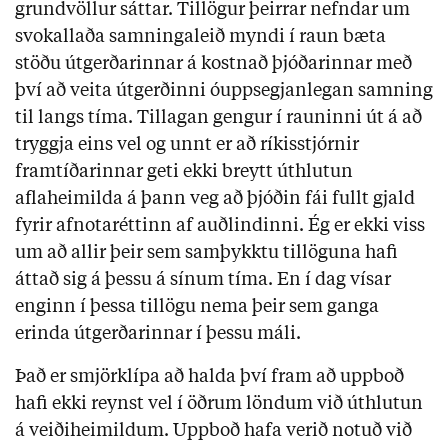
grundvöllur sáttar. Tillögur þeirrar nefndar um
svokallaða samningaleið myndi í raun bæta
stöðu útgerðarinnar á kostnað þjóðarinnar með
því að veita útgerðinni óuppsegjanlegan samning
til langs tíma. Tillagan gengur í rauninni út á að
tryggja eins vel og unnt er að ríkisstjórnir
framtíðarinnar geti ekki breytt úthlutun
aflaheimilda á þann veg að þjóðin fái fullt gjald
fyrir afnotaréttinn af auðlindinni. Ég er ekki viss
um að allir þeir sem samþykktu tillöguna hafi
áttað sig á þessu á sínum tíma. En í dag vísar
enginn í þessa tillögu nema þeir sem ganga
erinda útgerðarinnar í þessu máli.
Það er smjörklípa að halda því fram að uppboð
hafi ekki reynst vel í öðrum löndum við úthlutun
á veiðiheimildum. Uppboð hafa verið notuð við