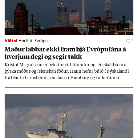
Viðtal
Horft til Evrópu
2
Mað­ur labb­ar ekki fram hjá Evr­ópuf­ána á
hverj­um degi og seg­ir takk
Kri­stof Magnús­son er þekkt­ur rit­höf­und­ur og leik­skáld sem á
þýska móð­ur og ís­lensk­an föð­ur. Hann hef­ur bú­ið í Þýskalandi
frá blautu barns­beini, sem barn í Ham­borg og full­orð­inn í
Berlín, en er vel kunn­ug­ur á Ís­landi og tal­ar ís­lensku. Hvernig
ætli hann upp­lifi að búa í landi inn­an Evr­ópu­sam­bands­ins?