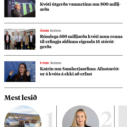
Kvóti út­gerða van­met­inn um 800 millj­
arða
Úttekt
Kvótinn
Rúm­lega 500 millj­arða kvóti mun renna
til erf­ingja ald­inna eig­enda 14 stór­út­
gerða
Fréttir
Kvótinn
Katrín um Sam­herja­arf­inn: Af­nota­rétt­
ur á kvóta á ekki að erf­ast
Mest lesið
1
2