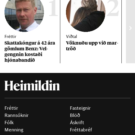
1
2
Fréttir
Viðtal
Inn
Skattakóng­ur á 42 ára
Vökn­uðu upp við mar­
RÚV
göml­um Benz: Vel­
tröð
Mar
gengn­in kostaði
un
hjóna­band­ið
Fréttir
Fasteignir
Rannsóknir
Blöð
Fólk
Áskrift
Menning
Fréttabréf