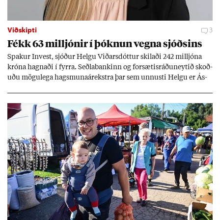
Viðskipti
3
Fékk 63 millj­ón­ir í þókn­un vegna sjóðs­ins
Spak­ur In­vest, sjóð­ur Helgu Við­ars­dótt­ur skil­aði 242 millj­óna
króna hagn­aði í fyrra. Seðla­bank­inn og for­sæt­is­ráðu­neyt­ið skoð­
uðu mögu­lega hags­muna­árekstra þar sem unnusti Helgu er Ás­
geir Jóns­son seðla­banka­stjóri.