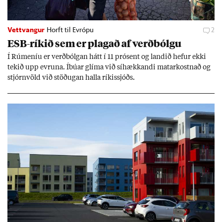
Vettvangur
Horft til Evrópu
2
ESB-rík­ið sem er plag­að af verð­bólgu
Í Rúm­en­íu er verð­bólg­an hátt í 11 pró­sent og land­ið hef­ur ekki
tek­ið upp evr­una. Íbú­ar glíma við sí­hækk­andi mat­ar­kostn­að og
stjórn­völd við stöð­ug­an halla rík­is­sjóðs.