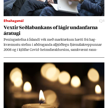
Efnahagsmál
1
Vext­ir Seðla­bank­ans of lág­ir und­an­farna
ára­tugi
Pen­inga­stefna á Ís­landi vék með mark­tæk­um hætti frá hag­
kvæm­ustu stefnu í að­drag­anda al­þjóð­legu fjár­málakrepp­unn­ar
2008 og í kjöl­far Covid-heims­far­ald­urs­ins, sam­kvæmt rann­
sókn­ar­rit­gerð Seðla­bank­ans. Vext­ir hafa al­mennt ver­ið of lág­ir.
Tíð áföll og óvissa tor­velda hag­stjórn á Ís­landi.