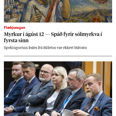
Flækjusagan
Myrk­ur í ág­úst 12 — Spáð fyr­ir sól­myrkva í
fyrsta sinn
Spek­ing­ur­inn Þa­les frá Míletus var ekk­ert blá­vatn