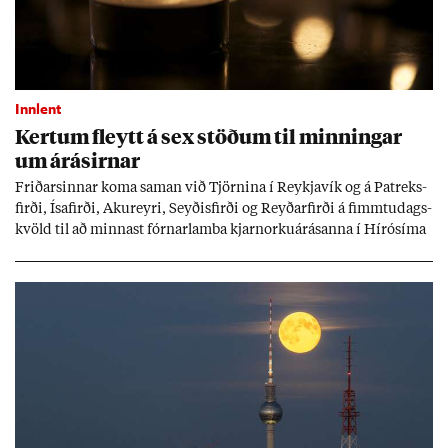
Innlent
Kert­um fleytt á sex stöð­um til minn­ing­ar
um árás­irn­ar
Frið­arsinn­ar koma sam­an við Tjörn­ina í Reykja­vík og á Pat­reks­
firði, Ísa­firði, Ak­ur­eyri, Seyð­is­firði og Reyð­ar­firði á fimmtu­dags­
kvöld til að minn­ast fórn­ar­lamba kjarn­orku­árás­anna í Hírósíma
og Naga­sakí.