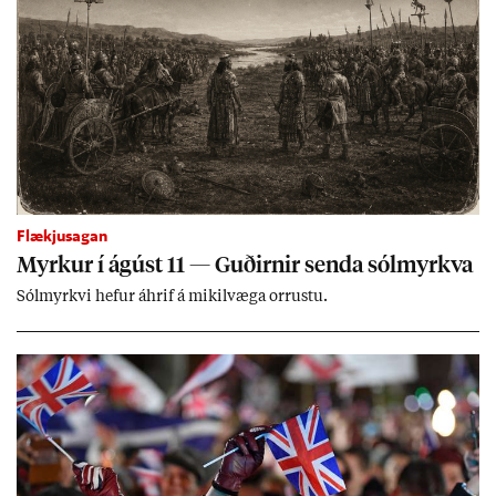
Flækjusagan
Myrk­ur í ág­úst 11 — Guð­irn­ir senda sól­myrkva
Sól­myrkvi hef­ur áhrif á mik­il­væga orr­ustu.