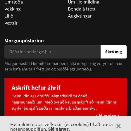
Umræða
Um Heimildina
Þekking
Benda á frétt
Lífið
Auglýsingar
Þættir
Morgunpósturinn
Skrá mig
Morgunpóstur Heimildarinnar berst alla morgna og er fyrir öll þau
sem hafa áhuga á fréttum og þjóðfélagsumræðu.
Áskrift hefur áhrif
Heimildin er í dreifðu eignarhaldi og óháð
hagsmunaaðilum. Með því að kaupa áskrift að Heimildinni
styrkir þú sjálfstæða rannsóknarblaðamennsku.
Sjá meira
Heimildin notar vefkökur (e. cookies) til að bæta
Sjá nánar
notendaupplifun.
.