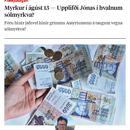
Flækjusagan
Myrk­ur í ág­úst 13 — Upp­lifði Jón­as í hvaln­um
sól­myrkva?
Fóru hinir jafn­vel hinir grimmu Ass­yríu­menn á taug­um vegna
sól­myrkva?