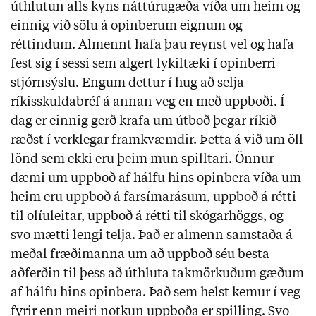
úthlutun alls kyns náttúrugæða víða um heim og
einnig við sölu á opinberum eignum og
réttindum. Almennt hafa þau reynst vel og hafa
fest sig í sessi sem algert lykiltæki í opinberri
stjórnsýslu. Engum dettur í hug að selja
ríkisskuldabréf á annan veg en með uppboði. Í
dag er einnig gerð krafa um útboð þegar ríkið
ræðst í verklegar framkvæmdir. Þetta á við um öll
lönd sem ekki eru þeim mun spilltari. Önnur
dæmi um uppboð af hálfu hins opinbera víða um
heim eru uppboð á farsímarásum, uppboð á rétti
til olíuleitar, uppboð á rétti til skógarhöggs, og
svo mætti lengi telja. Það er almenn samstaða á
meðal fræðimanna um að uppboð séu besta
aðferðin til þess að úthluta takmörkuðum gæðum
af hálfu hins opinbera. Það sem helst kemur í veg
fyrir enn meiri notkun uppboða er spilling. Svo