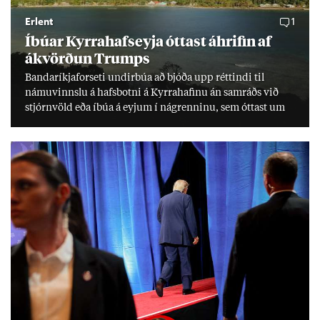
Erlent
1
Íbú­ar Kyrra­hafs­eyja ótt­ast áhrif­in af
ákvörð­un Trumps
Banda­ríkja­for­seti und­ir­búa að bjóða upp rétt­indi til
námu­vinnslu á hafs­botni á Kyrra­haf­inu án sam­ráðs við
stjórn­völd eða íbúa á eyj­um í ná­grenn­inu, sem ótt­ast um
lífs­við­ur­væri sitt og um­hverfi.