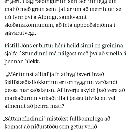
er gert. Hagfræðingurinn skrifaði innlegg um
málið með grein sem fjallar um að meirihluti sé
nú fyrir því á Alþingi, samkvæmt
skoðanakönnunum, að feta uppboðsleiðina í
sjávarútvegi.
Pistill Jóns er birtur hér í heild sinni en greinina
sjálfa í Stundinni má nálgast með því að smella á
þennan hlekk.
„Mér finnst alltaf jafn athyglisvert hvað
Sjálfstæðisflokkurinn er tortrygginn varðandi
þessa markaðslausn. Af hverju skyldi það vera að
markaðurinn virkaði illa í þessu tilviki en vel
almennt að þeirra mati?
„Sáttanefndinni" mistókst fullkomnlega að
komast að niðurstöðu sem getur verið