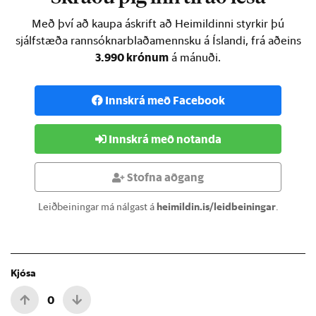
Með því að kaupa áskrift að Heimildinni styrkir þú
sjálfstæða rannsóknarblaðamennsku á Íslandi, frá aðeins
3.990 krónum
á mánuði.
Innskrá með Facebook
Innskrá með notanda
Stofna aðgang
Leiðbeiningar má nálgast á
heimildin.is/leidbeiningar
.
Kjósa
0