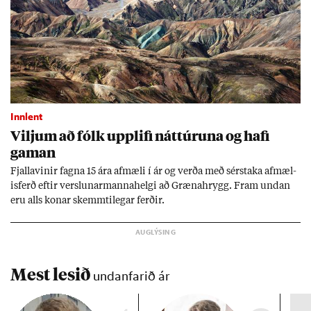
Innlent
Vilj­um að fólk upp­lifi nátt­úr­una og hafi
gam­an
Fjalla­vin­ir fagna 15 ára af­mæli í ár og verða með sér­staka af­mæl­
is­ferð eft­ir versl­un­ar­manna­helgi að Græna­hrygg. Fram und­an
eru alls kon­ar skemmti­leg­ar ferð­ir.
Mest lesið
undanfarið ár