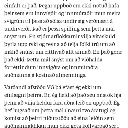
einfalt er það. Þegar uppboð eru ekki notuð hafa
þeir sem eru innvígðir og innmúraðir mun meira
svigrúm til þess að sölsa undir sig verðmæti á
undirverði. Það er þessi spilling sem þetta mál
snýst um. En stjórnarflokkarnir vilja vitaskuld
þyrla upp ryki og reyna að telja fólki trú um að
málið snúist um eitthvað allt annað. En það gerir
það ekki. Þetta mál snýst um að viðhalda
forréttindum innvígðra og innmúraðra
auðmanna á kostnað almennings.
Varðandi afstöðu VG þá efast ég ekki um
einlægni þeirra. En ég held að það séu mistök hjá
þeim að vilja heldur fara aðra leið en uppboð. Ég
hef hugsað um þetta mál í nærri tvo áratugi og
komist að þeirri niðurstöðu að eina leiðin sem
auðmannaklíkan mun ekki geta kollvarpað sér í