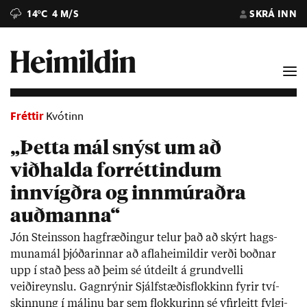
14°C
4 M/S
SKRÁ INN
Fréttir
Kvótinn
„Þetta mál snýst um að
viðhalda forréttindum
innvígðra og innmúraðra
auðmanna“
Jón Steins­son hag­fræð­ing­ur tel­ur það að skýrt hags­
muna­mál þjóð­ar­inn­ar að afla­heim­ild­ir verði boðn­ar
upp í stað þess að þeim sé út­deilt á grund­velli
veiðireynslu. Gagn­rýn­ir Sjálf­stæð­is­flokk­inn fyr­ir tví­
skinn­ung í mál­inu þar sem flokk­ur­inn sé yf­ir­leitt fylgj­