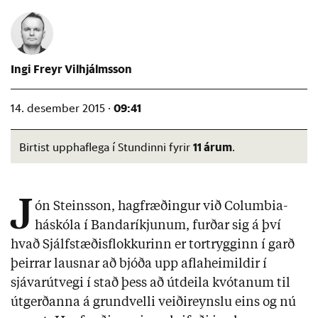
Ingi Freyr Vilhjálmsson
09:41
14. desember 2015 ·
11 árum
Birtist upphaflega í Stundinni fyrir
.
J
ón Steinsson, hagfræðingur við Columbia-
háskóla í Bandaríkjunum, furðar sig á því
hvað Sjálfstæðisflokkurinn er tortrygginn í garð
þeirrar lausnar að bjóða upp aflaheimildir í
sjávarútvegi í stað þess að útdeila kvótanum til
útgerðanna á grundvelli veiðireynslu eins og nú