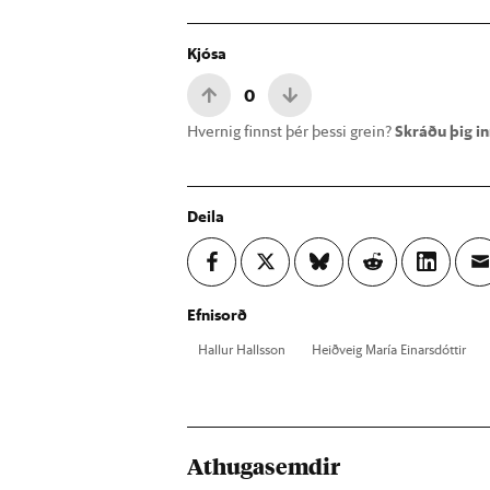
Kjósa
0
Hvernig finnst þér þessi grein?
Skráðu þig inn
Deila
Efnisorð
Hall­ur Halls­son
Heið­veig María Ein­ars­dótt­ir
Athugasemdir