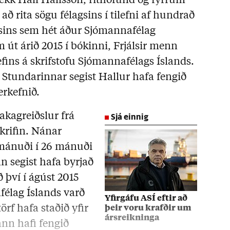
ékk Hall Hallsson, rithöfund og fyrrum
að rita sögu félagsins í tilefni af hundrað
gsins sem hét áður Sjómannafélag
 út árið 2015 í bókinni, Frjálsir menn
fins á skrifstofu Sjómannafélags Íslands.
rn Stundarinnar segist Hallur hafa fengið
erkefnið.
Sjá einnig
akagreiðslur frá
skrifin. Nánar
á mánuði í 26 mánuði
nn segist hafa byrjað
ð því í ágúst 2015
élag Íslands varð
Yfirgáfu ASÍ eftir að
örf hafa staðið yfir
þeir voru krafðir um
ársreikninga
ann hafi fengið