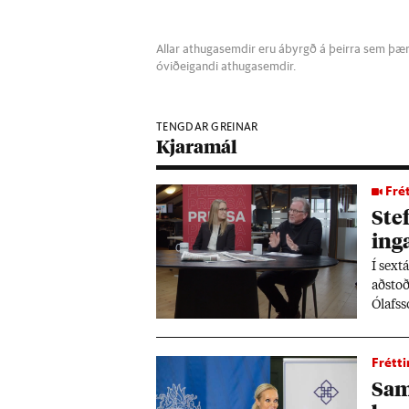
Allar athugasemdir eru ábyrgð á þeirra sem þær s
óviðeigandi athugasemdir.
TENGDAR GREINAR
Kjaramál
Frét
Ste
inga
Í sext
að­sto
Ólafs­s
nýju k
ing­ur
Frétti
bundn­
Sam­
an­leg