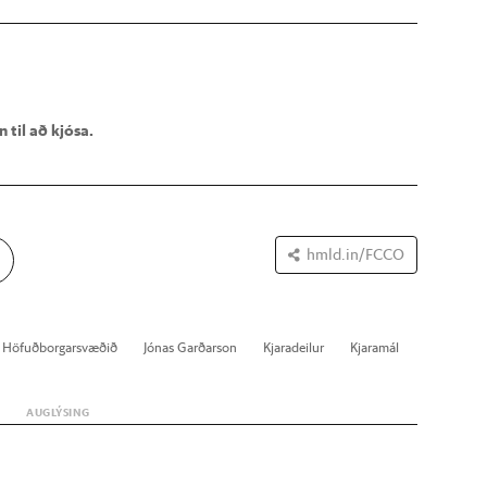
 til að kjósa.
hmld.in/FCCO
Höf­uð­borg­ar­svæð­ið
Jón­as Garð­ar­son
Kjara­deil­ur
Kjara­mál