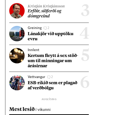
3
Kristján Kristjánsson
Erfð­ir, sið­ferði og
dómgreind
Greining
2
4
Lána­kjör við upp­töku
evru
Innlent
5
Kert­um fleytt á sex stöð­
um til minn­ing­ar um
árás­irn­ar
Vettvangur
2
6
ESB-rík­ið sem er plag­að
af verð­bólgu
Mest lesið
í vikunni