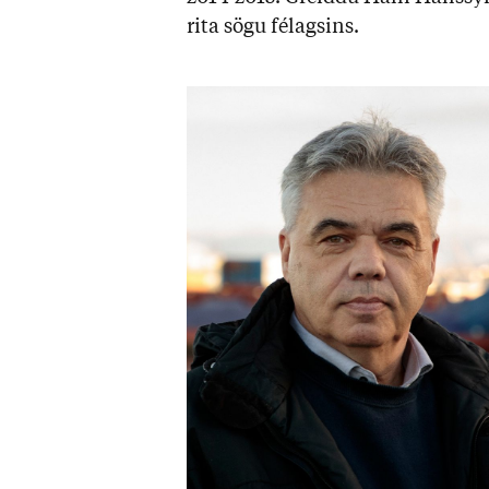
rita sögu fé­lags­ins.