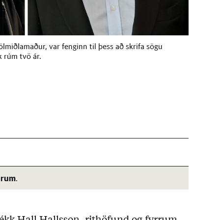
ölmiðlamaður, var fenginn til þess að skrifa sögu
k rúm tvö ár.
árum
.