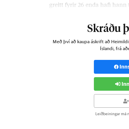
greitt fyrir 26 enda hafi hann 
inn á milli. …
Skráðu þi
Með því að kaupa áskrift að Heimild
Íslandi, frá a
Inn
Inn
Leiðbeiningar má n