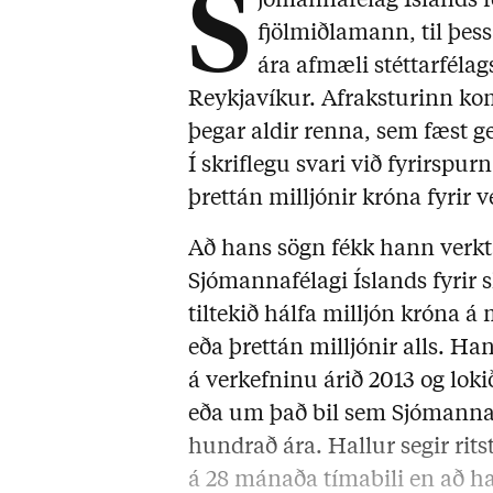
S
jómannafélag Íslands f
fjölmiðlamann, til þess 
ára afmæli stéttarféla
Reykjavíkur. Afraksturinn kom
þegar aldir renna, sem fæst ge
Í skriflegu svari við fyrirspu
þrettán milljónir króna fyrir v
Að hans sögn fékk hann verkt
Sjómannafélagi Íslands fyrir 
tiltekið hálfa milljón króna 
eða þrettán milljónir alls. Ha
á verkefninu árið 2013 og loki
eða um það bil sem Sjómannaf
hundrað ára. Hallur segir ritst
á 28 mánaða tímabili en að h