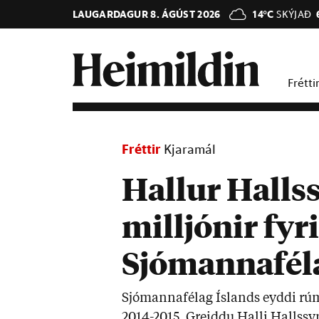
LAUGARDAGUR 8. ÁGÚST 2026
14°C
SKÝJAÐ
Frétti
Fréttir
Kjaramál
Hallur Halls
milljónir fyri
Sjómannaféla
Sjó­manna­fé­lag Ís­lands eyddi rúm
2014-2015. Greiddu Halli Halls­syni