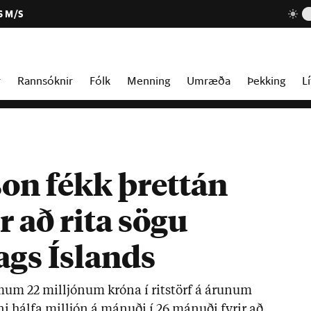
6 M/S
r
Rannsóknir
Fólk
Menning
Umræða
Þekking
Lí
son fékk þrettán
r að rita sögu
gs Íslands
­um 22 millj­ón­um króna í ritstörf á ár­un­um
 hálfa millj­ón á mán­uði í 26 mán­uði fyr­ir að