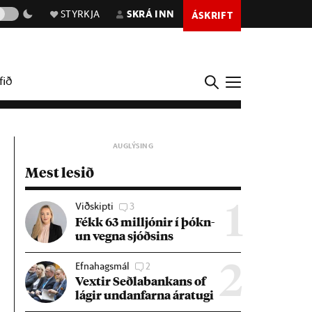
STYRKJA
SKRÁ INN
ÁSKRIFT
fið
Mest lesið
Viðskipti
3
1
Fékk 63 millj­ón­ir í þókn­
un vegna sjóðs­ins
Efnahagsmál
2
2
Vext­ir Seðla­bank­ans of
lág­ir und­an­farna ára­tugi