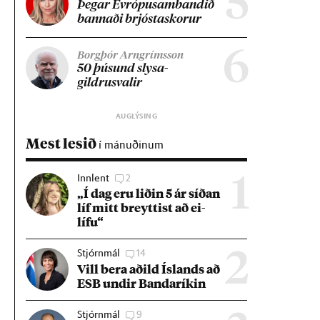
5
Þeg­ar Evr­ópu­sam­band­ið
bann­aði brjósta­skor­ur
6
Borgþór Arngrímsson
50 þús­und slysa­
gildrusval­ir
Mest lesið
í mánuðinum
Innlent
2
1
„Í dag eru lið­in 5 ár síð­an
líf mitt breytt­ist að ei­
lífu“
Stjórnmál
14
2
Vill bera að­ild Ís­lands að
ESB und­ir Banda­rík­in
Stjórnmál
9