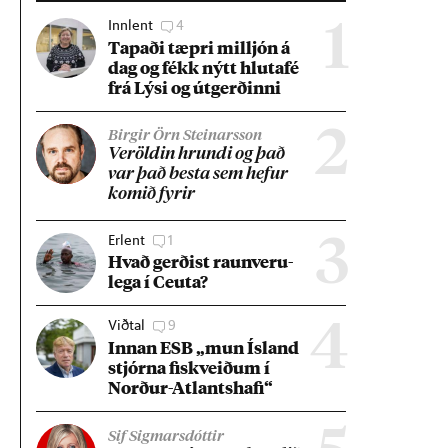
Innlent
4
1
Tap­aði tæpri millj­ón á
dag og fékk nýtt hluta­fé
frá Lýsi og út­gerð­inni
2
Birgir Örn Steinarsson
Ver­öld­in hrundi og það
var það besta sem hef­ur
kom­ið fyr­ir
Erlent
1
3
Hvað gerð­ist raun­veru­
lega í Ceuta?
Viðtal
9
4
Inn­an ESB „mun Ís­land
stjórna fisk­veið­um í
Norð­ur-Atlants­hafi“
Sif Sigmarsdóttir