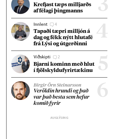
3
Krefjast tæps millj­arðs
af fé­lagi þing­manns
Innlent
4
4
Tap­aði tæpri millj­ón á
dag og fékk nýtt hluta­fé
frá Lýsi og út­gerð­inni
Viðskipti
2
5
Bjarni kom­inn með hlut
í fjöl­skyldu­fyr­ir­tæk­inu
6
Birgir Örn Steinarsson
Ver­öld­in hrundi og það
var það besta sem hef­ur
kom­ið fyr­ir