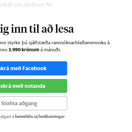
tekið sér einhver frí
g inn til að lesa
inni styrkir þú sjálfstæða rannsóknarblaðamennsku á
3.990 krónum
ðeins
á mánuði.
skrá með Facebook
skrá með notanda
Stofna aðgang
álgast á
heimildin.is/leidbeiningar
.