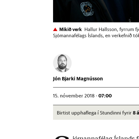
Mikið verk
Hallur Hallsson, fyrrum fj
Sjómannafélags Íslands, en verkefnið tó
Jón Bjarki Magnússon
07:00
15. nóvember 2018 ·
8 
Birtist upphaflega í Stundinni fyrir