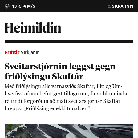
13°C
4 M/S
SKRÁ INN
Fréttir
Virkjanir
Sveitarstjórnin leggst gegn
friðlýsingu Skaftár
Með frið­lýs­ingu alls vatna­sviðs Skaft­ár, líkt og Um­
hverf­is­stofn­un hef­ur gert til­lögu um, færu hlunn­inda­
rétt­indi for­görð­um að mati sveit­ar­stjórn­ar Skaft­ár­
hrepps. „Frið­lýs­ing er ekki tíma­bær.“