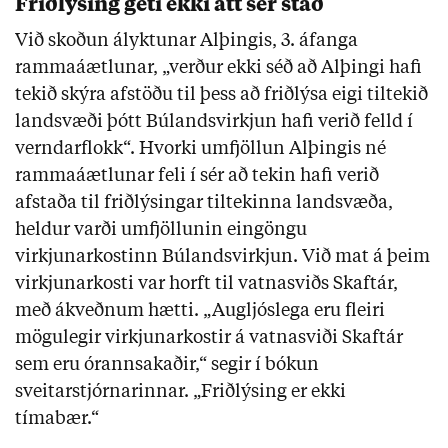
Friðlýsing geti ekki átt sér stað
Við skoðun ályktunar Alþingis, 3. áfanga
rammaáætlunar, „verður ekki séð að Alþingi hafi
tekið skýra afstöðu til þess að friðlýsa eigi tiltekið
landsvæði þótt Búlandsvirkjun hafi verið felld í
verndarflokk“. Hvorki umfjöllun Alþingis né
rammaáætlunar feli í sér að tekin hafi verið
afstaða til friðlýsingar tiltekinna landsvæða,
heldur varði umfjöllunin eingöngu
virkjunarkostinn Búlandsvirkjun. Við mat á þeim
virkjunarkosti var horft til vatnasviðs Skaftár,
með ákveðnum hætti. „Augljóslega eru fleiri
mögulegir virkjunarkostir á vatnasviði Skaftár
sem eru órannsakaðir,“ segir í bókun
sveitarstjórnarinnar. „Friðlýsing er ekki
tímabær.“