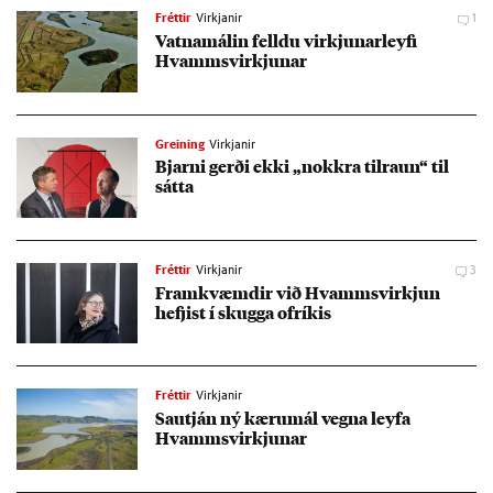
Fréttir
Virkjanir
1
Vatna­mál­in felldu virkj­un­ar­leyfi
Hvamms­virkj­un­ar
Greining
Virkjanir
Bjarni gerði ekki „nokkra til­raun“ til
sátta
Fréttir
Virkjanir
3
Fram­kvæmd­ir við Hvamms­virkj­un
hefj­ist í skugga of­rík­is
Fréttir
Virkjanir
Sautján ný kæru­mál vegna leyfa
Hvamms­virkj­un­ar