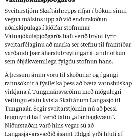
Vatnajökulsþjóðgarðs
Sveitarstjórn Skaftárhrepps rifjar í bókun sinni
vegna málsins upp að við endurskoðun
aðalskipulags í kjölfar stofnunar
Vatnajökulsþjóðgarðs hafi verið brýnt fyrir
sveitarfélaginu að marka sér stefnu til framtíðar
varðandi þær áherslubreytingar á landnotkun
sem óhjákvæmilega fylgdu stofnun hans.
Á þessum árum voru til skoðunar og í gangi
rannsóknir á fýsileika þess að bæta vatnsbúskap
virkjana á Tungnaársvæðinu með mögulegri
veitingu efstu kvísla Skaftár um Langasjó til
Tungnaár. Segir sveitarstjórnin nú að þessi
hugmynd hafi verið talin „afar hagkvæm“.
Niðurstaðan varð hins vegar sú að
Langasjávarsvæðið ásamt Eldgjá yrði hluti af