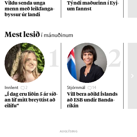
Vildu senda unga
Týndi mað­ur­inn í Eyj­
Erf
menn með leik­fanga­
um fannst
að 
byss­ur úr landi
Mest lesið
í mánuðinum
1
2
Innlent
2
Stjórnmál
14
Stj
„Í dag eru lið­in 5 ár síð­
Vill bera að­ild Ís­lands
Kre
an líf mitt breytt­ist að
að ESB und­ir Banda­
af 
ei­lífu“
rík­in