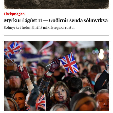
Flækjusagan
Myrk­ur í ág­úst 11 — Guð­irn­ir senda sól­myrkva
Sól­myrkvi hef­ur áhrif á mik­il­væga orr­ustu.