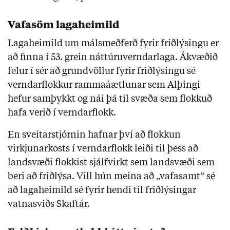
Vafasöm lagaheimild
Lagaheimild um málsmeðferð fyrir friðlýsingu er
að finna í 53. grein náttúruverndarlaga. Ákvæðið
felur í sér að grundvöllur fyrir friðlýsingu sé
verndarflokkur rammaáætlunar sem Alþingi
hefur samþykkt og nái þá til svæða sem flokkuð
hafa verið í verndarflokk.
En sveitarstjórnin hafnar því að flokkun
virkjunarkosts í verndarflokk leiði til þess að
landsvæði flokkist sjálfvirkt sem landsvæði sem
beri að friðlýsa. Vill hún meina að „vafasamt“ sé
að lagaheimild sé fyrir hendi til friðlýsingar
vatnasviðs Skaftár.