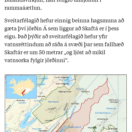
Búlandsvirkjun, hafi fengið umfjöllun í
rammaáætlun.
Sveitarfélagið hefur einnig beinna hagsmuna að
gæta því jörðin Á sem liggur að Skaftá er í þess
eigu. Það þýðir að sveitarfélagið hefur yfir
vatnsréttindum að ráða á svæði þar sem fallhæð
Skaftár er um 50 metrar „og ljóst að mikil
vatnsorka fylgir jörðinni“.