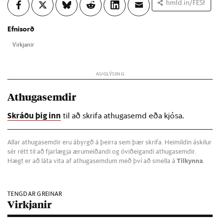
hmld.in/FESf
Efnisorð
Virkj­an­ir
Athugasemdir
Skráðu þig inn
til að skrifa athugasemd eða kjósa.
Allar athugasemdir eru ábyrgð á þeirra sem þær skrifa. Heimildin áskilur
sér rétt til að fjarlægja ærumeiðandi og óviðeigandi athugasemdir.
Hægt er að láta vita af athugasemdum með því að smella á
Tilkynna
.
TENGDAR GREINAR
Virkjanir