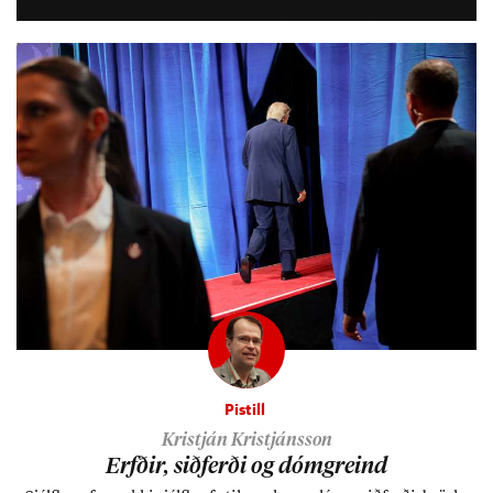
lífs­við­ur­væri sitt og um­hverfi.
Pistill
Kristján Kristjánsson
Erfð­ir, sið­ferði og dómgreind