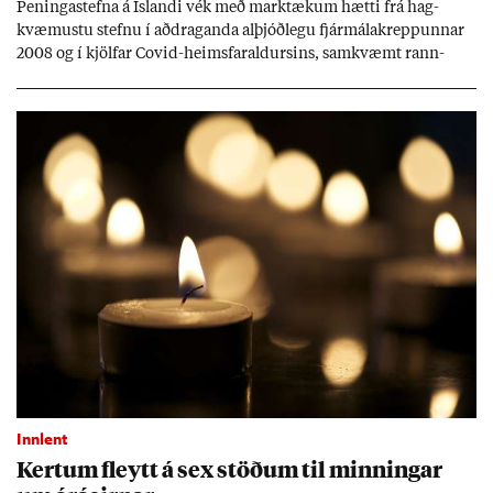
Pen­inga­stefna á Ís­landi vék með mark­tæk­um hætti frá hag­
kvæm­ustu stefnu í að­drag­anda al­þjóð­legu fjár­málakrepp­unn­ar
2008 og í kjöl­far Covid-heims­far­ald­urs­ins, sam­kvæmt rann­
sókn­ar­rit­gerð Seðla­bank­ans. Vext­ir hafa al­mennt ver­ið of lág­ir.
Tíð áföll og óvissa tor­velda hag­stjórn á Ís­landi.
Innlent
Kert­um fleytt á sex stöð­um til minn­ing­ar