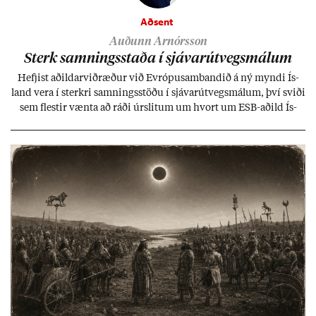
Aðsent
Auðunn Arnórsson
Sterk samn­ings­staða í sjáv­ar­út­vegs­mál­um
Hefj­ist að­ild­ar­við­ræð­ur við Evr­ópu­sam­band­ið á ný myndi Ís­
land vera í sterkri samn­ings­stöðu í sjáv­ar­út­vegs­mál­um, því sviði
sem flest­ir vænta að ráði úr­slit­um um hvort um ESB-að­ild Ís­
lands geti sam­ist. Hvað land­bún­að­ar­mál snert­ir myndi stuðn­
ing­ur við bænd­ur og dreif­býli breyt­ast mik­ið frá nú­ver­andi
kerfi, en sveigj­an­leiki til lausna er um­tals­verð­ur.