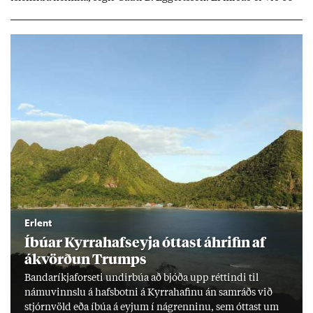
millj­óna króna lán til 25 ára myndi mán­að­ar­leg greiðslu­byrði
lækka um þriðj­ung.
Erlent
Íbú­ar Kyrra­hafs­eyja ótt­ast áhrif­in af
ákvörð­un Trumps
Banda­ríkja­for­seti und­ir­búa að bjóða upp rétt­indi til
námu­vinnslu á hafs­botni á Kyrra­haf­inu án sam­ráðs við
stjórn­völd eða íbúa á eyj­um í ná­grenn­inu, sem ótt­ast um