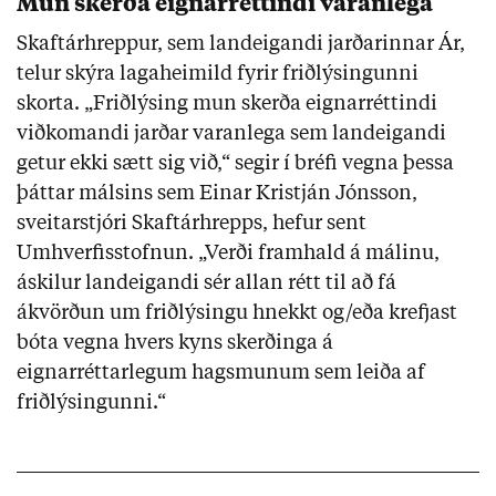
Mun skerða eignarréttindi varanlega
Skaftárhreppur, sem landeigandi jarðarinnar Ár,
telur skýra lagaheimild fyrir friðlýsingunni
skorta. „Friðlýsing mun skerða eignarréttindi
viðkomandi jarðar varanlega sem landeigandi
getur ekki sætt sig við,“ segir í bréfi vegna þessa
þáttar málsins sem Einar Kristján Jónsson,
sveitarstjóri Skaftárhrepps, hefur sent
Umhverfisstofnun. „Verði framhald á málinu,
áskilur landeigandi sér allan rétt til að fá
ákvörðun um friðlýsingu hnekkt og/eða krefjast
bóta vegna hvers kyns skerðinga á
eignarréttarlegum hagsmunum sem leiða af
friðlýsingunni.“