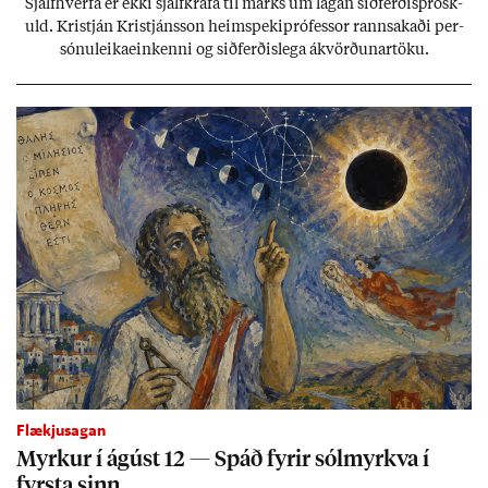
Sjálf­hverfa er ekki sjálf­krafa til marks um lág­an sið­ferð­is­þrösk­
uld. Kristján Kristjáns­son heim­speki­pró­fess­or rann­sak­aði per­
sónu­leika­ein­kenni og sið­ferð­is­lega ákvörð­un­ar­töku.
Flækjusagan
Myrk­ur í ág­úst 12 — Spáð fyr­ir sól­myrkva í
fyrsta sinn