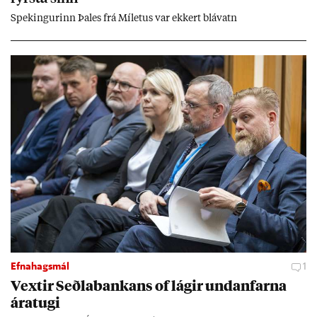
Spek­ing­ur­inn Þa­les frá Míletus var ekk­ert blá­vatn
Efnahagsmál
1
Vext­ir Seðla­bank­ans of lág­ir und­an­farna
ára­tugi