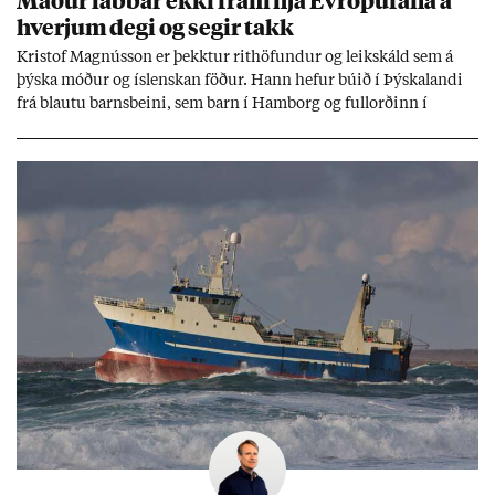
hverj­um degi og seg­ir takk
Kri­stof Magnús­son er þekkt­ur rit­höf­und­ur og leik­skáld sem á
þýska móð­ur og ís­lensk­an föð­ur. Hann hef­ur bú­ið í Þýskalandi
frá blautu barns­beini, sem barn í Ham­borg og full­orð­inn í
Berlín, en er vel kunn­ug­ur á Ís­landi og tal­ar ís­lensku. Hvernig
ætli hann upp­lifi að búa í landi inn­an Evr­ópu­sam­bands­ins?