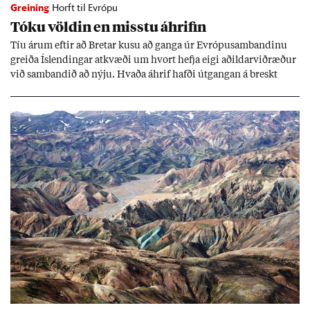
Greining
Horft til Evrópu
Tóku völd­in en misstu áhrif­in
Tíu ár­um eft­ir að Bret­ar kusu að ganga úr Evr­ópu­sam­band­inu
greiða Ís­lend­ing­ar at­kvæði um hvort hefja eigi að­ild­ar­við­ræð­ur
við sam­band­ið að nýju. Hvaða áhrif hafði út­gang­an á breskt
sam­fé­lag og hvaða lex­íu geta Ís­lend­ing­ar lært af henni?