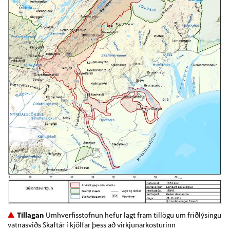
Tillagan
Umhverfisstofnun hefur lagt fram tillögu um friðlýsingu
vatnasviðs Skaftár í kjölfar þess að virkjunarkosturinn