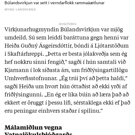
Búlandsvirkjun var sett í verndarflokk rammaáætlunar
MYND: LANDVERND
Virkjunarhugmyndin Búlandsvirkjun var mjög
umdeild. Sú sem leiddi baráttuna gegn henni var
Heiða Guðný Ásgeirsdóttir, bóndi á Ljótarstöðum
í Skaftárhreppi. „Þetta er besta jólakveðja sem ég
hef nokkru sinni fengið,“ sagði í hún samtali við
Kjarnann í lok síðasta árs, um friðlýsingartillögu
Umhverfisstofnunar. „Ég trúi því að þetta haldi,“
sagði Heiða um hvort hún óttaðist að ekki yrði af
friðlýsingunni. „En ég er líka búin að læra það að
ekkert er öruggt í þessu lífi, sérstaklega ekki ef það
eru peningar einhvers staðar í spilinu.“
Málamiðlun vegna