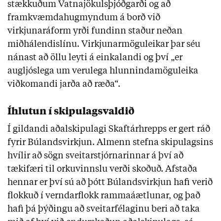
stækkuðum Vatnajökulsþjóðgarði og að
framkvæmdahugmyndum á borð við
virkjunaráform yrði fundinn staður neðan
miðhálendislínu. Virkjunarmöguleikar þar séu
nánast að öllu leyti á einkalandi og því „er
augljóslega um verulega hlunnindamöguleika
viðkomandi jarða að ræða“.
Íhlutun í skipulagsvaldið
Í gildandi aðalskipulagi Skaftárhrepps er gert ráð
fyrir Búlandsvirkjun. Almenn stefna skipulagsins
hvílir að sögn sveitarstjórnarinnar á því að
tækifæri til orkuvinnslu verði skoðuð. Afstaða
hennar er því sú að þótt Búlandsvirkjun hafi verið
flokkuð í verndarflokk rammaáætlunar, og það
hafi þá þýðingu að sveitarfélaginu beri að taka