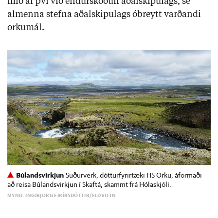
mið af því við endurskoðun aðalskipulags, sé
almenna stefna aðalskipulags óbreytt varðandi
orkumál.
Búlandsvirkjun
Suðurverk, dótturfyrirtæki HS Orku, áformaði
að reisa Búlandsvirkjun í Skaftá, skammt frá Hólaskjóli.
MYND: INGIBJÖRG EIRÍKSDÓTTIR/ELDVÖTN