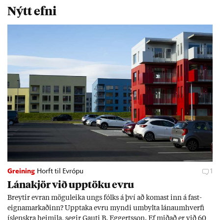
Nýtt efni
Greining
Horft til Evrópu
1
Lána­kjör við upp­töku evru
Breyt­ir evr­an mögu­leika ungs fólks á því að kom­ast inn á fast­
eigna­mark­að­inn? Upp­taka evru myndi um­bylta lánaum­hverfi
ís­lenskra heim­ila, seg­ir Gauti B. Eggerts­son. Ef mið­að er við 60