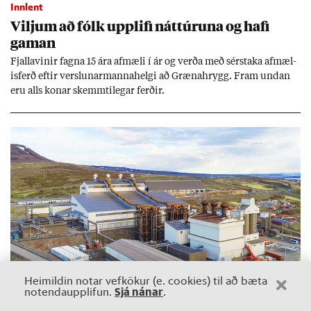
Innlent
Vilj­um að fólk upp­lifi nátt­úr­una og hafi
gam­an
Fjalla­vin­ir fagna 15 ára af­mæli í ár og verða með sér­staka af­mæl­
is­ferð eft­ir versl­un­ar­manna­helgi að Græna­hrygg. Fram und­an
eru alls kon­ar skemmti­leg­ar ferð­ir.
Heimildin notar vefkökur (e. cookies) til að bæta
Sjá nánar
notendaupplifun.
.