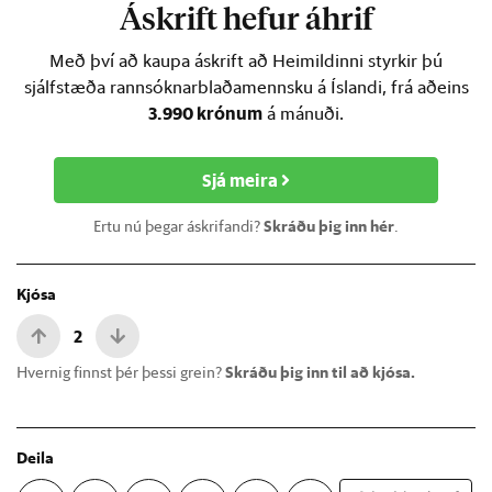
Áskrift hefur áhrif
Með því að kaupa áskrift að Heimildinni styrkir þú
sjálfstæða rannsóknarblaðamennsku á Íslandi, frá aðeins
3.990 krónum
á mánuði.
Sjá meira
Ertu nú þegar áskrifandi?
Skráðu þig inn hér
.
Kjósa
2
Hvernig finnst þér þessi grein?
Skráðu þig inn til að kjósa.
Deila