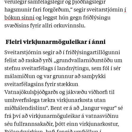
verulegir samfélagslegir og þjóðhagslegir
hagsmunir fari forgörðum,“ segir sveitarstjórnin
í
bókun sinni
og leggst hún gegn friðlýsingu
svæðisins fyrir allri orkuvinnslu.
Fleiri virkjunarmöguleikar í ánni
Sveitarstjórnin segir að í friðlýsingartillögunni
felist að raskað yrði „grundvallarniðurstöðu um
stefnu sveitarfélags í landnýtingu, sem fól í sér
málamiðlun og var grunnur að samþykki
sveitarfélagsins fyrir stækkun
Vatnajökulsþjóðgarðs og jákvæðu viðhorfi til
umhverfislega tækra virkjunarkosta utan
miðhálendislínu“. Bent er á að „langur vegur“ sé
frá því að virkjunarmöguleikar á vatnasviðinu
séu fullrannsakaðir, þótt einn virkjunarkostur,