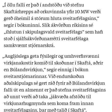
„Í öllu falli er það í andstöðu við stefnu
Skaftárhrepps að orkuvinnsla yfir 10 MW verði
gerð óheimil á stórum hluta sveitarfélagsins,“
segir í bókuninni. Slík ákvörðun ríkisins sé
„íhlutun í skipulagsvald sveitarfélags“ sem hafi
stoð í sjálfsákvörðunarrétti sveitarfélaga
samkvæmt stjórnarskrá.
„Augljóslega geta fýsilegir og umhverfisvænni
virkjanakostir komið til skoðunar í Skaftá, aðrir
en Búlandsvirkjun,“ segir einnig í bókun
sveitarstjórnarinnar. Við endurskoðun
aðalskipulags sé gert ráð fyrir að Búlandsvirkjun
falli út en almennt er það stefna sveitarfélagsins
að unnt verði að taka „jákvæða afstöðu til
virkjunarhugmynda sem koma fram innan
sveitarfélagsins, þar með talið í Skaftá“.