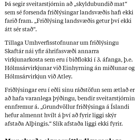
Þá segir sveitarstjórnin að „skyldubundið mat“
sem sé forsenda friðlýsingar landsvæðis hafi ekki
farið fram. „Friðlýsing landsvæðis getur því ekki
átt sér stað“.
Tillaga Umhverfisstofnunar um friðlýsingu
Skaftár nái yfir áhrifasvæði annarra
virkjunarkosta sem eru í biðflokki í 3. áfanga, þ.e.
Hólmsárvirkjunar við Einhyrning án miðlunar og
Hólmsárvirkjun við Atley.
Friðlýsingar eru í eðli sínu ráðstöfun sem ætlað er
að hafa varanlega þýðingu, bendir sveitarstjórnin
ennfremur á. „Grundvöllur friðlýsinga á Íslandi
hefur almennt hvílt á því að fyrir liggi skýr
afstaða Alþingis.“ Slík afstaða liggi ekki fyrir.