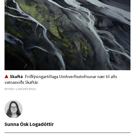
Skaftá
Friðlýsingartillaga Umhverfisstofnunar nær til alls
vatnasviðs Skaftár.
MYND: LANDVERND
Sunna Ósk Logadóttir