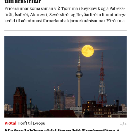
um árás­irn­ar
Frið­arsinn­ar koma sam­an við Tjörn­ina í Reykja­vík og á Pat­reks­
firði, Ísa­firði, Ak­ur­eyri, Seyð­is­firði og Reyð­ar­firði á fimmtu­dags­
kvöld til að minn­ast fórn­ar­lamba kjarn­orku­árás­anna í Hírósíma
og Naga­sakí.
Viðtal
Horft til Evrópu
2
Mað­ur labb­ar ekki fram hjá Evr­ópuf­ána á