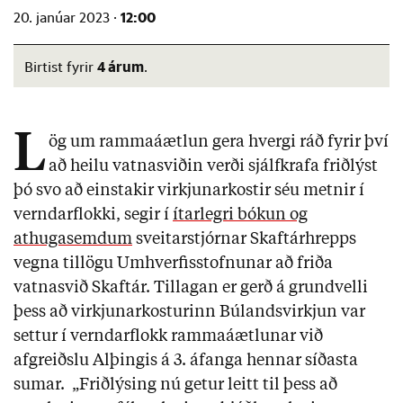
12:00
20. janúar 2023 ·
4 árum
Birtist fyrir
.
L
ög um rammaáætlun gera hvergi ráð fyrir því
að heilu vatnasviðin verði sjálfkrafa friðlýst
þó svo að einstakir virkjunarkostir séu metnir í
verndarflokki, segir í
ítarlegri bókun og
athugasemdum
sveitarstjórnar Skaftárhrepps
vegna tillögu Umhverfisstofnunar að friða
vatnasvið Skaftár. Tillagan er gerð á grundvelli
þess að virkjunarkosturinn Búlandsvirkjun var
settur í verndarflokk rammaáætlunar við
afgreiðslu Alþingis á 3. áfanga hennar síðasta
sumar. „Friðlýsing nú getur leitt til þess að