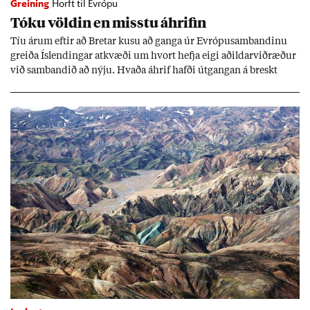
Greining
Horft til Evrópu
Tóku völd­in en misstu áhrif­in
Tíu ár­um eft­ir að Bret­ar kusu að ganga úr Evr­ópu­sam­band­inu
greiða Ís­lend­ing­ar at­kvæði um hvort hefja eigi að­ild­ar­við­ræð­ur
við sam­band­ið að nýju. Hvaða áhrif hafði út­gang­an á breskt
sam­fé­lag og hvaða lex­íu geta Ís­lend­ing­ar lært af henni?