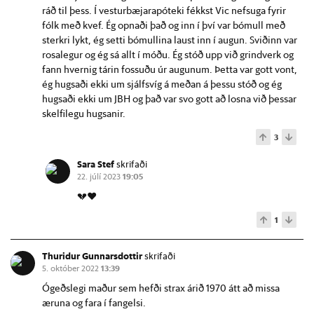
ráð til þess. Í vesturbæjarapóteki fékkst Vic nefsuga fyrir
fólk með kvef. Ég opnaði það og inn í því var bómull með
sterkri lykt, ég setti bómullina laust inn í augun. Sviðinn var
rosalegur og ég sá allt í móðu. Ég stóð upp við grindverk og
fann hvernig tárin fossuðu úr augunum. Þetta var gott vont,
ég hugsaði ekki um sjálfsvíg á meðan á þessu stóð og ég
hugsaði ekki um JBH og það var svo gott að losna við þessar
skelfilegu hugsanir.
3
Sara Stef
skrifaði
22. júlí 2023
19:05
💔❤️
1
Thuridur Gunnarsdottir
skrifaði
5. október 2022
13:39
Ógeðslegi maður sem hefði strax árið 1970 átt að missa
æruna og fara í fangelsi.