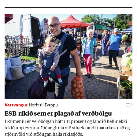
geir Jóns­son seðla­banka­stjóri.
Vettvangur
Horft til Evrópu
1
ESB-rík­ið sem er plag­að af verð­bólgu
Í Rúm­en­íu er verð­bólg­an hátt í 11 pró­sent og land­ið hef­ur ekki
tek­ið upp evr­una. Íbú­ar glíma við sí­hækk­andi mat­ar­kostn­að og
stjórn­völd við stöð­ug­an halla rík­is­sjóðs.