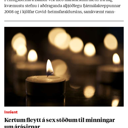
Pen­inga­stefna á Ís­landi vék með mark­tæk­um hætti frá hag­
kvæm­ustu stefnu í að­drag­anda al­þjóð­legu fjár­málakrepp­unn­ar
2008 og í kjöl­far Covid-heims­far­ald­urs­ins, sam­kvæmt rann­
sókn­ar­rit­gerð Seðla­bank­ans. Vext­ir hafa al­mennt ver­ið of lág­ir.
Tíð áföll og óvissa tor­velda hag­stjórn á Ís­landi.
Innlent
Kert­um fleytt á sex stöð­um til minn­ing­ar
um árás­irn­ar