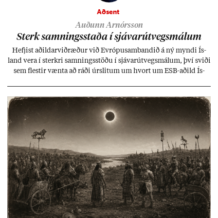
Aðsent
Auðunn Arnórsson
Sterk samn­ings­staða í sjáv­ar­út­vegs­mál­um
Hefj­ist að­ild­ar­við­ræð­ur við Evr­ópu­sam­band­ið á ný myndi Ís­
land vera í sterkri samn­ings­stöðu í sjáv­ar­út­vegs­mál­um, því sviði
sem flest­ir vænta að ráði úr­slit­um um hvort um ESB-að­ild Ís­
lands geti sam­ist. Hvað land­bún­að­ar­mál snert­ir myndi stuðn­
ing­ur við bænd­ur og dreif­býli breyt­ast mik­ið frá nú­ver­andi
kerfi, en sveigj­an­leiki til lausna er um­tals­verð­ur.