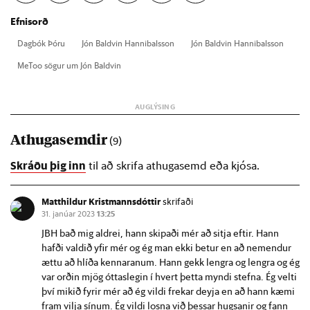
Efnisorð
Dag­bók Þóru
Jón Bald­vin Hanni­bals­son
Jón Bald­vin Hanni­bals­son
MeT­oo sög­ur um Jón Bald­vin
Athugasemdir
(9)
Skráðu þig inn
til að skrifa athugasemd eða kjósa.
Matthildur Kristmannsdóttir
skrifaði
31. janúar 2023
13:25
JBH bað mig aldrei, hann skipaði mér að sitja eftir. Hann
hafði valdið yfir mér og ég man ekki betur en að nemendur
ættu að hlíða kennaranum. Hann gekk lengra og lengra og ég
var orðin mjög óttaslegin í hvert þetta myndi stefna. Ég velti
því mikið fyrir mér að ég vildi frekar deyja en að hann kæmi
fram vilja sínum. Ég vildi losna við þessar hugsanir og fann