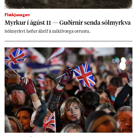
Flækjusagan
Myrk­ur í ág­úst 11 — Guð­irn­ir senda sól­myrkva
Sól­myrkvi hef­ur áhrif á mik­il­væga orr­ustu.