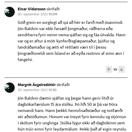
Einar Vidarsson
skrifaði
30. september 2022
15:09
Góð grein en sorglegt að sjá að hér er farið með ósannindi.
Jón Baldvin var ekki farsæll þingmaður, ráðherra eða
sendiherra fyrir neinn nema sjálfan sig og fáa útvalda. Hann
var og er aftur á móti kynferðisglæpamaður, þjófur og
landráðamaður og ætti ef réttlæti væri til í þessu
þingræðisveldi sem Ísland er að eyða restinni af sinni ævi í
fangelsi.
19
Margrét Ásgeirsdóttir
skrifaði
30. september 2022
12:10
Jón Baldvin dæmir sjálfan sig þegar hann gerir lítið úr
dagbókarfærslum 15 ára stúlku. Þó líði 50 ár þá var Þóra
nemandi hans. Hann þekkti heimilisaðstæður og notfærði
sér aðstöðumun. Honum var treyst fyrir kennslu og stjórnun
í skólum fyrir unglinga. Stúlka lýgur ekki að dagbókinni sem
hún trúir einni fyrir leydarmálum. Þekki það af eigin reynslu.