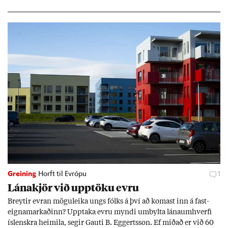
Greining
Horft til Evrópu
1
Lána­kjör við upp­töku evru
Breyt­ir evr­an mögu­leika ungs fólks á því að kom­ast inn á fast­
eigna­mark­að­inn? Upp­taka evru myndi um­bylta lánaum­hverfi
ís­lenskra heim­ila, seg­ir Gauti B. Eggerts­son. Ef mið­að er við 60