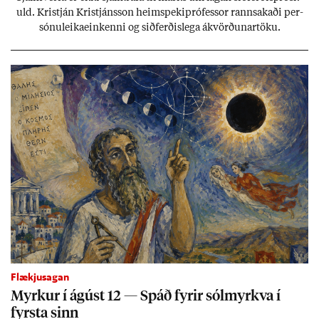
uld. Kristján Kristjáns­son heim­speki­pró­fess­or rann­sak­aði per­
sónu­leika­ein­kenni og sið­ferð­is­lega ákvörð­un­ar­töku.
Flækjusagan
Myrk­ur í ág­úst 12 — Spáð fyr­ir sól­myrkva í
fyrsta sinn