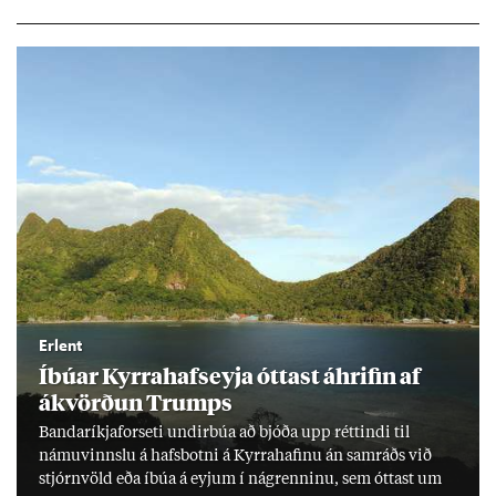
millj­óna króna lán til 25 ára myndi mán­að­ar­leg greiðslu­byrði
lækka um þriðj­ung.
Erlent
Íbú­ar Kyrra­hafs­eyja ótt­ast áhrif­in af
ákvörð­un Trumps
Banda­ríkja­for­seti und­ir­búa að bjóða upp rétt­indi til
námu­vinnslu á hafs­botni á Kyrra­haf­inu án sam­ráðs við
stjórn­völd eða íbúa á eyj­um í ná­grenn­inu, sem ótt­ast um