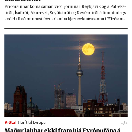
Frið­arsinn­ar koma sam­an við Tjörn­ina í Reykja­vík og á Pat­reks­
firði, Ísa­firði, Ak­ur­eyri, Seyð­is­firði og Reyð­ar­firði á fimmtu­dags­
kvöld til að minn­ast fórn­ar­lamba kjarn­orku­árás­anna í Hírósíma
og Naga­sakí.
Viðtal
Horft til Evrópu
2
Mað­ur labb­ar ekki fram hjá Evr­ópuf­ána á