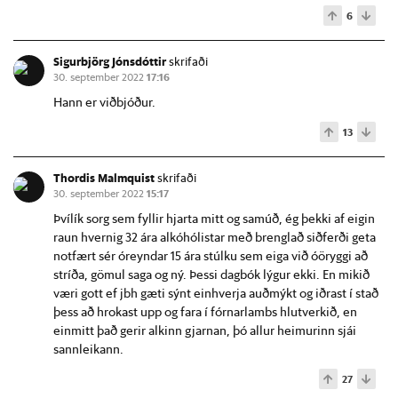
6
Sigurbjörg Jónsdóttir
skrifaði
30. september 2022
17:16
Hann er viðbjóður.
13
Thordis Malmquist
skrifaði
30. september 2022
15:17
Þvílík sorg sem fyllir hjarta mitt og samúð, ég þekki af eigin
raun hvernig 32 ára alkóhólistar með brenglað siðferði geta
notfært sér óreyndar 15 ára stúlku sem eiga við óöryggi að
stríða, gömul saga og ný. Þessi dagbók lýgur ekki. En mikið
væri gott ef jbh gæti sýnt einhverja auðmýkt og iðrast í stað
þess að hrokast upp og fara í fórnarlambs hlutverkið, en
einmitt það gerir alkinn gjarnan, þó allur heimurinn sjái
sannleikann.
27