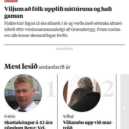
Innlent
Vilj­um að fólk upp­lifi nátt­úr­una og hafi
gam­an
Fjalla­vin­ir fagna 15 ára af­mæli í ár og verða með sér­staka af­mæl­
is­ferð eft­ir versl­un­ar­manna­helgi að Græna­hrygg. Fram und­an
eru alls kon­ar skemmti­leg­ar ferð­ir.
Mest lesið
undanfarið ár
1
2
Fréttir
Viðtal
Inn
Skattakóng­ur á 42 ára
Vökn­uðu upp við mar­
RÚV
göml­um Benz: Vel­
tröð
Mar