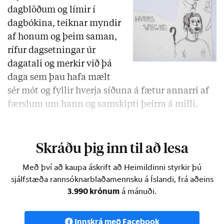
dagblöðum og límir í
dagbókina, teiknar myndir
af honum og þeim saman,
rífur dagsetningar úr
dagatali og merkir við þá
daga sem þau hafa mælt
sér mót og fyllir hverja síðuna á fætur annarri af
færslum um hann og samskipti þeirra á milli.
Í dagbókunum birtist stúlka …
Skráðu þig inn til að lesa
Með því að kaupa áskrift að Heimildinni styrkir þú
sjálfstæða rannsóknarblaðamennsku á Íslandi, frá aðeins
3.990 krónum
á mánuði.
Innskrá með Facebook