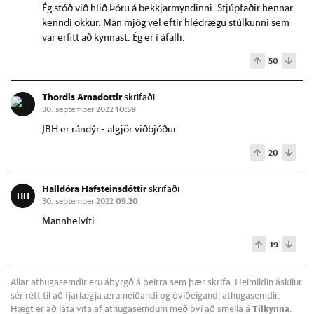
Ég stóð við hlið Þóru á bekkjarmyndinni. Stjúpfaðir hennar
kenndi okkur. Man mjög vel eftir hlédrægu stúlkunni sem
var erfitt að kynnast. Ég er í áfalli.
50
Thordis Arnadottir
skrifaði
30. september 2022
10:59
JBH er rándýr - algjör viðbjóður.
20
Halldóra Hafsteinsdóttir
skrifaði
HH
30. september 2022
09:20
Mannhelvíti.
19
Allar athugasemdir eru ábyrgð á þeirra sem þær skrifa. Heimildin áskilur
sér rétt til að fjarlægja ærumeiðandi og óviðeigandi athugasemdir.
Hægt er að láta vita af athugasemdum með því að smella á
Tilkynna
.