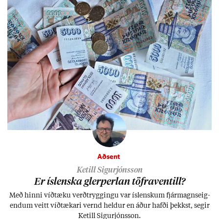
Aðsent
Ketill Sigurjónsson
Er ís­lenska glerperl­an töfra­ventill?
Með hinni víð­tæku verð­trygg­ingu var ís­lensk­um fjár­magns­eig­
end­um veitt víð­tæk­ari vernd held­ur en áð­ur hafði þekkst, seg­ir
Ketill Sig­ur­jóns­son.