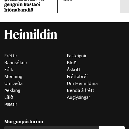
gengn­in kostaði
un
hjóna­band­ið
Fréttir
Fasteignir
Rannsóknir
Blöð
Fólk
Áskrift
Menning
Fréttabréf
Umræða
Um Heimildina
Þekking
Benda á frétt
Lífið
Auglýsingar
Þættir
Morgunpósturinn