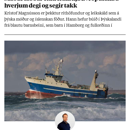
hverj­um degi og seg­ir takk
Kri­stof Magnús­son er þekkt­ur rit­höf­und­ur og leik­skáld sem á
þýska móð­ur og ís­lensk­an föð­ur. Hann hef­ur bú­ið í Þýskalandi
frá blautu barns­beini, sem barn í Ham­borg og full­orð­inn í
Berlín, en er vel kunn­ug­ur á Ís­landi og tal­ar ís­lensku. Hvernig
ætli hann upp­lifi að búa í landi inn­an Evr­ópu­sam­bands­ins?