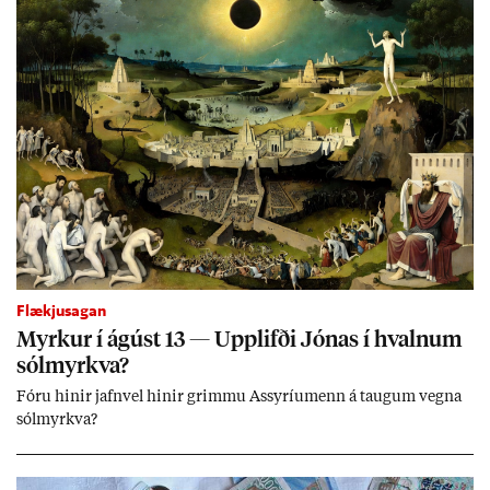
Flækjusagan
Myrk­ur í ág­úst 13 — Upp­lifði Jón­as í hvaln­um
sól­myrkva?
Fóru hinir jafn­vel hinir grimmu Ass­yríu­menn á taug­um vegna
sól­myrkva?