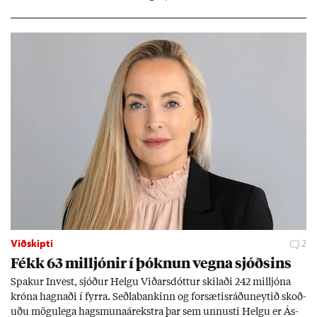
Viðskipti
2
Fékk 63 millj­ón­ir í þókn­un vegna sjóðs­ins
Spak­ur In­vest, sjóð­ur Helgu Við­ars­dótt­ur skil­aði 242 millj­óna
króna hagn­aði í fyrra. Seðla­bank­inn og for­sæt­is­ráðu­neyt­ið skoð­
uðu mögu­lega hags­muna­árekstra þar sem unnusti Helgu er Ás­