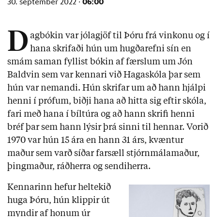
06:00
30. september 2022 ·
D
agbókin var jólagjöf til Þóru frá vinkonu og í
hana skrifaði hún um hugðarefni sín en
smám saman fyllist bókin af færslum um Jón
Baldvin sem var kennari við Hagaskóla þar sem
hún var nemandi. Hún skrifar um að hann hjálpi
henni í prófum, biðji hana að hitta sig eftir skóla,
fari með hana í bíltúra og að hann skrifi henni
bréf þar sem hann lýsir þrá sinni til hennar. Vorið
1970 var hún 15 ára en hann 31 árs, kvæntur
maður sem varð síðar farsæll stjórnmálamaður,
þingmaður, ráðherra og sendiherra.
Kennarinn hefur heltekið
huga Þóru, hún klippir út
myndir af honum úr