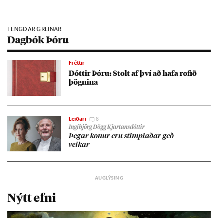
TENGDAR GREINAR
Dagbók Þóru
Fréttir
Dótt­ir Þóru: Stolt af því að hafa rof­ið
þögn­ina
Leiðari
8
Ingibjörg Dögg Kjartansdóttir
Þeg­ar kon­ur eru stimpl­að­ar geð­
veik­ar
Nýtt efni