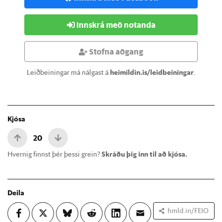
Innskrá með notanda
Stofna aðgang
Leiðbeiningar má nálgast á
heimildin.is/leidbeiningar
.
Kjósa
20
Hvernig finnst þér þessi grein?
Skráðu þig inn til að kjósa.
Deila
hmld.in/FEIO