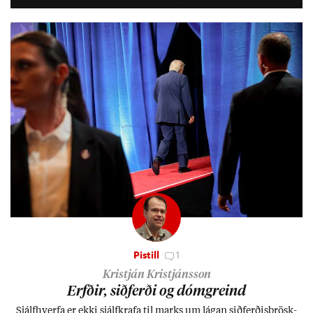
lífs­við­ur­væri sitt og um­hverfi.
Pistill
1
Kristján Kristjánsson
Erfð­ir, sið­ferði og dómgreind
Sjálf­hverfa er ekki sjálf­krafa til marks um lág­an sið­ferð­is­þrösk­