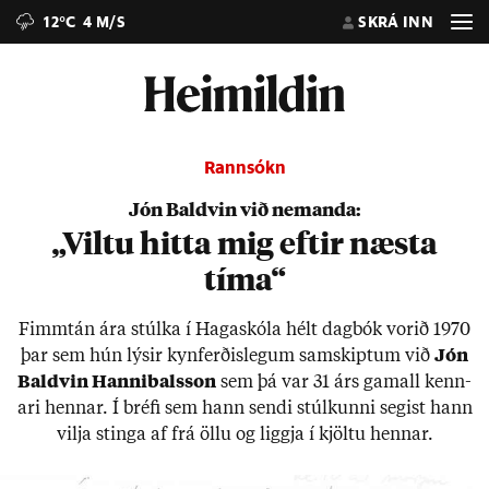
12°C
4 M/S
SKRÁ INN
Rannsókn
Jón Baldvin við nemanda:
„Viltu hitta mig eftir næsta
tíma“
Fimmtán ára stúlka í Haga­skóla hélt dag­bók vor­ið 1970
þar sem hún lýs­ir kyn­ferð­is­leg­um sam­skipt­um við
Jón
Bald­vin Hanni­bals­son
sem þá var 31 árs gam­all kenn­
ari henn­ar. Í bréfi sem hann sendi stúlk­unni seg­ist hann
vilja stinga af frá öllu og liggja í kjöltu henn­ar.