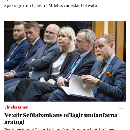
Spek­ing­ur­inn Þa­les frá Míletus var ekk­ert blá­vatn
Efnahagsmál
1
Vext­ir Seðla­bank­ans of lág­ir und­an­farna
ára­tugi