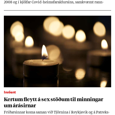
2008 og í kjöl­far Covid-heims­far­ald­urs­ins, sam­kvæmt rann­
sókn­ar­rit­gerð Seðla­bank­ans. Vext­ir hafa al­mennt ver­ið of lág­ir.
Tíð áföll og óvissa tor­velda hag­stjórn á Ís­landi.
Innlent
Kert­um fleytt á sex stöð­um til minn­ing­ar
um árás­irn­ar
Frið­arsinn­ar koma sam­an við Tjörn­ina í Reykja­vík og á Pat­reks­