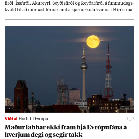
firði, Ísa­firði, Ak­ur­eyri, Seyð­is­firði og Reyð­ar­firði á fimmtu­dags­
kvöld til að minn­ast fórn­ar­lamba kjarn­orku­árás­anna í Hírósíma
og Naga­sakí.
Viðtal
Horft til Evrópu
2
Mað­ur labb­ar ekki fram hjá Evr­ópuf­ána á
hverj­um degi og seg­ir takk