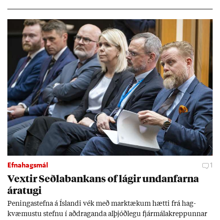
Efnahagsmál
1
Vext­ir Seðla­bank­ans of lág­ir und­an­farna
ára­tugi
Pen­inga­stefna á Ís­landi vék með mark­tæk­um hætti frá hag­
kvæm­ustu stefnu í að­drag­anda al­þjóð­legu fjár­málakrepp­unn­ar