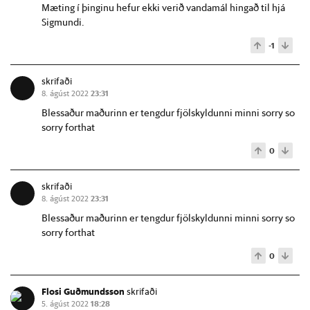
Mæting í þinginu hefur ekki verið vandamál hingað til hjá
Sigmundi.
-1
skrifaði
8. ágúst 2022
23:31
Blessaður maðurinn er tengdur fjölskyldunni minni sorry so
sorry forthat
0
skrifaði
8. ágúst 2022
23:31
Blessaður maðurinn er tengdur fjölskyldunni minni sorry so
sorry forthat
0
Flosi Guðmundsson
skrifaði
5. ágúst 2022
18:28