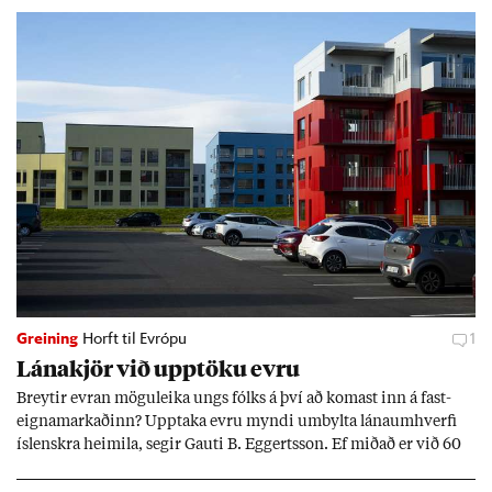
Greining
Horft til Evrópu
1
Lána­kjör við upp­töku evru
Breyt­ir evr­an mögu­leika ungs fólks á því að kom­ast inn á fast­
eigna­mark­að­inn? Upp­taka evru myndi um­bylta lánaum­hverfi
ís­lenskra heim­ila, seg­ir Gauti B. Eggerts­son. Ef mið­að er við 60
millj­óna króna lán til 25 ára myndi mán­að­ar­leg greiðslu­byrði
lækka um þriðj­ung.