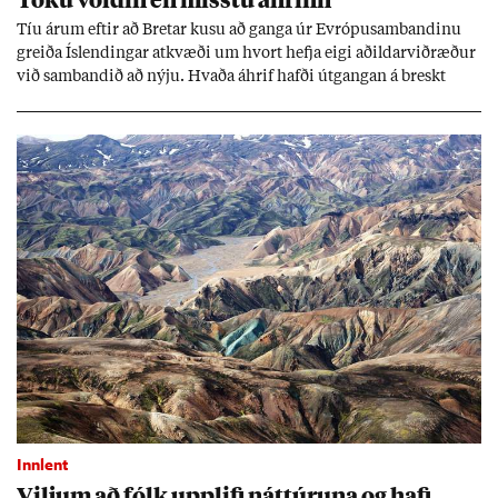
Tíu ár­um eft­ir að Bret­ar kusu að ganga úr Evr­ópu­sam­band­inu
greiða Ís­lend­ing­ar at­kvæði um hvort hefja eigi að­ild­ar­við­ræð­ur
við sam­band­ið að nýju. Hvaða áhrif hafði út­gang­an á breskt
sam­fé­lag og hvaða lex­íu geta Ís­lend­ing­ar lært af henni?
Innlent
Vilj­um að fólk upp­lifi nátt­úr­una og hafi