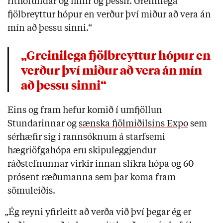
rithöfundar og hinir og þessir. Greinilega
fjölbreyttur hópur en verður því miður að vera án
mín að þessu sinni.“
„Greinilega fjölbreyttur hópur en
verður því miður að vera án mín
að þessu sinni“
Eins og fram hefur komið í umfjöllun
Stundarinnar og
sænska fjölmiðilsins Expo
sem
sérhæfir sig í rannsóknum á starfsemi
hægriöfgahópa eru skipuleggjendur
ráðstefnunnar virkir innan slíkra hópa og 60
prósent ræðumanna sem þar koma fram
sömuleiðis.
„Ég reyni yfirleitt að verða við því þegar ég er