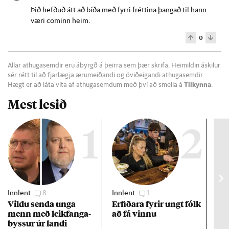
Þið hefðuð átt að bíða með fyrri fréttina þangað til hann
væri cominn heim.
0
Allar athugasemdir eru ábyrgð á þeirra sem þær skrifa. Heimildin áskilur
sér rétt til að fjarlægja ærumeiðandi og óviðeigandi athugasemdir.
Hægt er að láta vita af athugasemdum með því að smella á
Tilkynna
.
Mest lesið
1
2
Innlent
8
Innlent
1
Viðs
Vildu senda unga
Erf­ið­ara fyr­ir ungt fólk
Hlut
menn með leik­fanga­
að fá vinnu
kís
byss­ur úr landi
fær