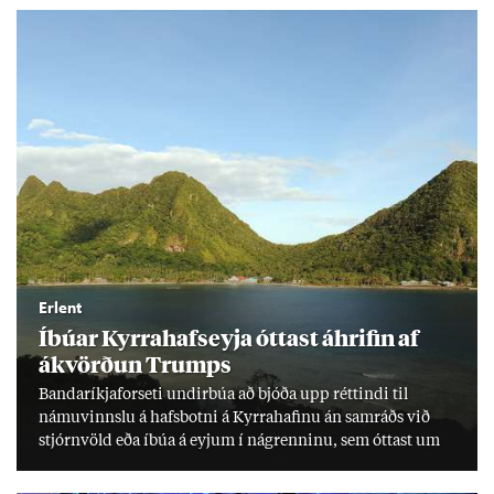
Erlent
Íbú­ar Kyrra­hafs­eyja ótt­ast áhrif­in af
ákvörð­un Trumps
Banda­ríkja­for­seti und­ir­búa að bjóða upp rétt­indi til
námu­vinnslu á hafs­botni á Kyrra­haf­inu án sam­ráðs við
stjórn­völd eða íbúa á eyj­um í ná­grenn­inu, sem ótt­ast um
lífs­við­ur­væri sitt og um­hverfi.