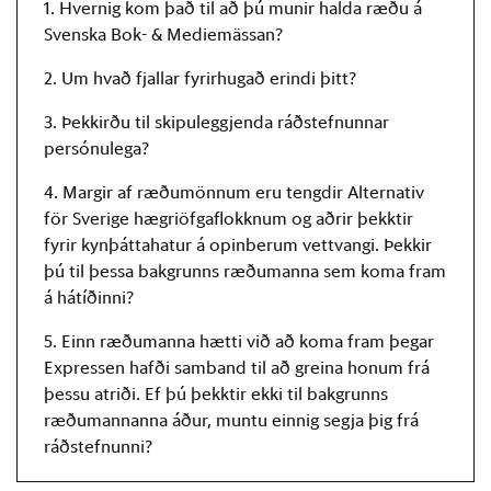
1. Hvernig kom það til að þú munir halda ræðu á
Svenska Bok- & Mediemässan?
2. Um hvað fjallar fyrirhugað erindi þitt?
3. Þekkirðu til skipuleggjenda ráðstefnunnar
persónulega?
4. Margir af ræðumönnum eru tengdir Alternativ
för Sverige hægriöfgaflokknum og aðrir þekktir
fyrir kynþáttahatur á opinberum vettvangi. Þekkir
þú til þessa bakgrunns ræðumanna sem koma fram
á hátíðinni?
5. Einn ræðumanna hætti við að koma fram þegar
Expressen hafði samband til að greina honum frá
þessu atriði. Ef þú þekktir ekki til bakgrunns
ræðumannanna áður, muntu einnig segja þig frá
ráðstefnunni?