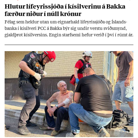
Hlut­ur líf­eyr­is­sjóða í kís­il­ver­inu á Bakka
færð­ur nið­ur í núll krón­ur
Fé­lag sem held­ur ut­an um eign­ar­hald líf­eyr­is­sjóða og Ís­lands­
banka í kís­il­veri PCC á Bakka býr sig und­ir verstu sviðs­mynd,
gjald­þrot kís­il­vers­ins. Eng­in starf­semi hef­ur ver­ið í því í rúmt ár.