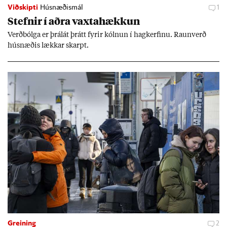
Viðskipti
Húsnæðismál
1
Stefn­ir í aðra vaxta­hækk­un
Verð­bólga er þrálát þrátt fyr­ir kóln­un í hag­kerf­inu. Raun­verð
hús­næð­is lækk­ar skarpt.
Greining
2