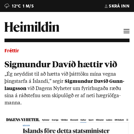
12°C
1 M/S
SKRÁ INN
Fréttir
Sigmundur Davíð hættir við
„Ég neydd­ist til að hætta við þátt­töku mína vegna
þingstarfa á Ís­landi,“ seg­ir
Sig­mund­ur Dav­íð Gunn­
laugs­son
við Dagens Nyheter um fyr­ir­hug­aða ræðu
sína á ráð­stefnu sem skipu­lögð er af neti hægriöfga­
manna.