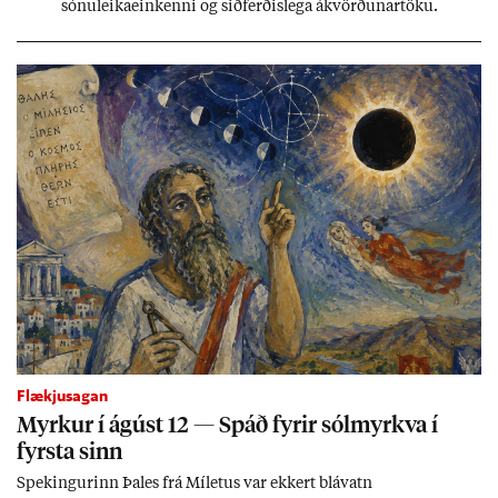
sónu­leika­ein­kenni og sið­ferð­is­lega ákvörð­un­ar­töku.
Flækjusagan
Myrk­ur í ág­úst 12 — Spáð fyr­ir sól­myrkva í
fyrsta sinn
Spek­ing­ur­inn Þa­les frá Míletus var ekk­ert blá­vatn