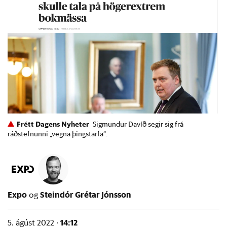
Frétt Dagens Nyheter
Sigmundur Davíð segir sig frá
ráðstefnunni „vegna þingstarfa“.
Expo
Steindór Grétar Jónsson
14:12
5. ágúst 2022 ·