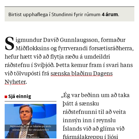
4 árum
Birtist upphaflega í Stundinni fyrir rúmum
.
S
igmundur Davíð Gunnlaugsson, formaður
Miðflokksins og fyrrverandi forsætisráðherra,
hefur hætt við að flytja ræðu á umdeildri
ráðstefnu í Svíþjóð. Þetta kemur fram í svari hans
við tölvupósti frá
sænska blaðinu Dagens
Nyheter
.
Sjá einnig
„Ég var beðinn um að taka
þátt á sænsku
ráðstefnunni til að veita
innsýn inn í reynslu
Íslands við að glíma við
fjármálakreppu í ljósi