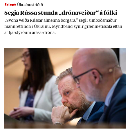
Erlent
Úkraínustríðið
Segja Rússa stunda „dróna­veið­ar“ á fólki
„Svona veiða Rúss­ar al­menna borg­ara,“ seg­ir um­boðs­mað­ur
mann­rétt­inda í Úkraínu. Mynd­band sýn­ir græn­met­issala elt­an
af fjar­stýrð­um árás­ar­dróna.