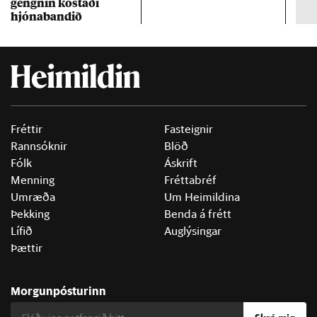
gengn­in kostaði
un
hjóna­band­ið
Fréttir
Fasteignir
Rannsóknir
Blöð
Fólk
Áskrift
Menning
Fréttabréf
Umræða
Um Heimildina
Þekking
Benda á frétt
Lífið
Auglýsingar
Þættir
Morgunpósturinn