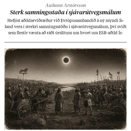
Auðunn Arnórsson
Sterk samn­ings­staða í sjáv­ar­út­vegs­mál­um
Hefj­ist að­ild­ar­við­ræð­ur við Evr­ópu­sam­band­ið á ný myndi Ís­
land vera í sterkri samn­ings­stöðu í sjáv­ar­út­vegs­mál­um, því sviði
sem flest­ir vænta að ráði úr­slit­um um hvort um ESB-að­ild Ís­
lands geti sam­ist. Hvað land­bún­að­ar­mál snert­ir myndi stuðn­
ing­ur við bænd­ur og dreif­býli breyt­ast mik­ið frá nú­ver­andi
kerfi, en sveigj­an­leiki til lausna er um­tals­verð­ur.