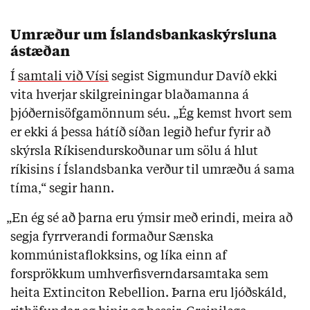
Umræður um Íslandsbankaskýrsluna
ástæðan
Í
samtali við Vísi
segist Sigmundur Davíð ekki
vita hverjar skilgreiningar blaðamanna á
þjóðernisöfgamönnum séu. „Ég kemst hvort sem
er ekki á þessa hátíð síðan legið hefur fyrir að
skýrsla Ríkisendurskoðunar um sölu á hlut
ríkisins í Íslandsbanka verður til umræðu á sama
tíma,“ segir hann.
„En ég sé að þarna eru ýmsir með erindi, meira að
segja fyrrverandi formaður Sænska
kommúnistaflokksins, og líka einn af
forsprökkum umhverfisverndarsamtaka sem
heita Extinciton Rebellion. Þarna eru ljóðskáld,