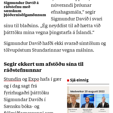
Sigmundur Davíð á
núverandi þróunar
ráðstefnu með
sænskum
efnahagsmála,“ segir
þjóðernisöfgamönnum
Sigmundur Davíð í svari
sínu til blaðsins. „Ég neyddist til að hætta við
þátttöku mína vegna þingstarfa á Íslandi.“
Sigmundur Davíð hafði ekki svarað símtölum og
tölvupóstum Stundarinnar vegna málsins.
Segir ekkert um afstöðu sína til
ráðstefnunnar
Stundin
og
Expo
hafa í gær
Sjá einnig
og í dag sagt frá
fyrirhugaðri þátttöku
Sigmundar Davíðs í
Sænsku bóka- og