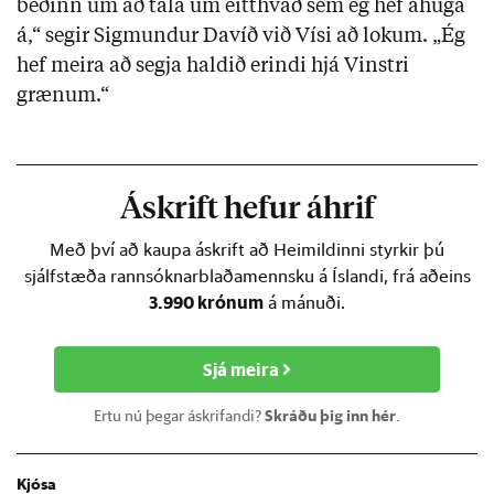
beðinn um að tala um eitthvað sem ég hef áhuga
á,“ segir Sigmundur Davíð við Vísi að lokum. „Ég
hef meira að segja haldið erindi hjá Vinstri
grænum.“
Áskrift hefur áhrif
Með því að kaupa áskrift að Heimildinni styrkir þú
sjálfstæða rannsóknarblaðamennsku á Íslandi, frá aðeins
3.990 krónum
á mánuði.
Sjá meira
Ertu nú þegar áskrifandi?
Skráðu þig inn hér
.
Kjósa