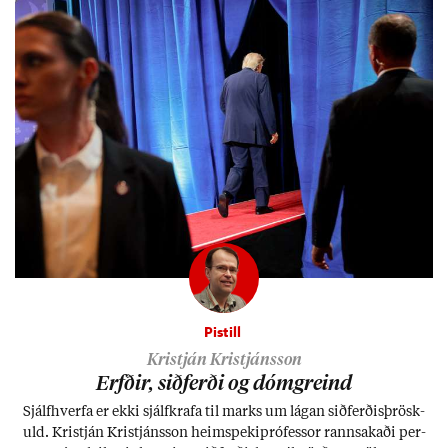
Pistill
Kristján Kristjánsson
Erfð­ir, sið­ferði og dómgreind
Sjálf­hverfa er ekki sjálf­krafa til marks um lág­an sið­ferð­is­þrösk­
uld. Kristján Kristjáns­son heim­speki­pró­fess­or rann­sak­aði per­