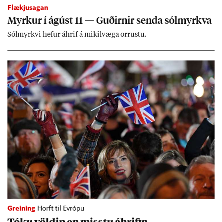
Flækjusagan
Myrk­ur í ág­úst 11 — Guð­irn­ir senda sól­myrkva
Sól­myrkvi hef­ur áhrif á mik­il­væga orr­ustu.
Greining
Horft til Evrópu
Tóku völd­in en misstu áhrif­in