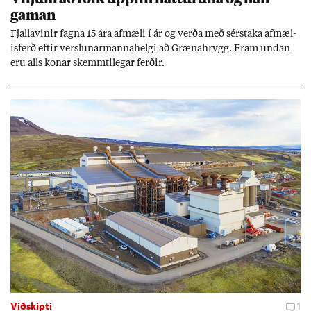
gam­an
Fjalla­vin­ir fagna 15 ára af­mæli í ár og verða með sér­staka af­mæl­
is­ferð eft­ir versl­un­ar­manna­helgi að Græna­hrygg. Fram und­an
eru alls kon­ar skemmti­leg­ar ferð­ir.
Viðskipti
1