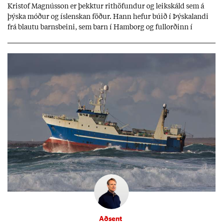
Kri­stof Magnús­son er þekkt­ur rit­höf­und­ur og leik­skáld sem á
þýska móð­ur og ís­lensk­an föð­ur. Hann hef­ur bú­ið í Þýskalandi
frá blautu barns­beini, sem barn í Ham­borg og full­orð­inn í
Berlín, en er vel kunn­ug­ur á Ís­landi og tal­ar ís­lensku. Hvernig
ætli hann upp­lifi að búa í landi inn­an Evr­ópu­sam­bands­ins?
Aðsent