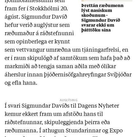
fjölmiðlamessunni sem
Þrettán ræðumenn
fram fer í Stokkhólmi 20.
lýst nasískum
skoðunum -
ágúst. Sigmundur Davíð
Sigmundur Davíð
hefur verið auglýstur sem
svarar ekki um
þátttöku sína
ræðumaður á ráðstefnunni
sem opinberlega er kynnt
sem vettvangur umræðna um tjáningarfrelsi, en
er í raun skipulögð af samtökum sem hafa það að
markmiði að tengja saman aðila með ólíkar
áherslur innan þjóðernisöfgahreyfingar Svíþjóðar
og efla hana.
Í svari Sigmundar Davíðs til Dagens Nyheter
kemur ekkert fram um afstöðu hans til
ráðstefnunnar, skipuleggjenda þeirra eða
ræðumanna. Í athugun Stundarinnar og Expo