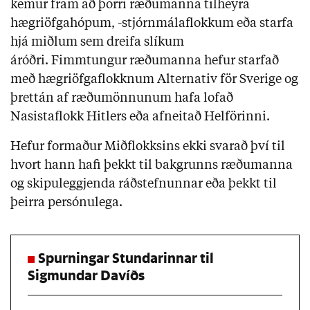
kemur fram að þorri ræðumanna tilheyra
hægriöfgahópum, -stjórnmálaflokkum eða starfa
hjá miðlum sem dreifa slíkum
áróðri. Fimmtungur ræðumanna hefur starfað
með hægriöfgaflokknum Alternativ för Sverige og
þrettán af ræðumönnunum hafa lofað
Nasistaflokk Hitlers eða afneitað Helförinni.
Hefur formaður Miðflokksins ekki svarað því til
hvort hann hafi þekkt til bakgrunns ræðumanna
og skipuleggjenda ráðstefnunnar eða þekkt til
þeirra persónulega.
Spurningar Stundarinnar til
Sigmundar Davíðs