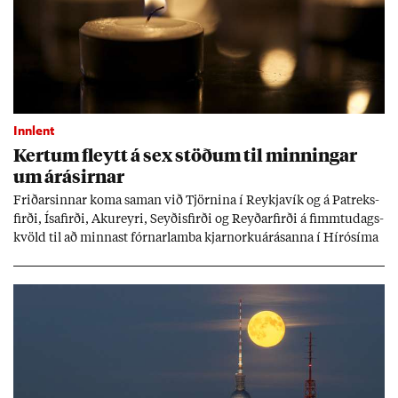
Innlent
Kert­um fleytt á sex stöð­um til minn­ing­ar
um árás­irn­ar
Frið­arsinn­ar koma sam­an við Tjörn­ina í Reykja­vík og á Pat­reks­
firði, Ísa­firði, Ak­ur­eyri, Seyð­is­firði og Reyð­ar­firði á fimmtu­dags­
kvöld til að minn­ast fórn­ar­lamba kjarn­orku­árás­anna í Hírósíma
og Naga­sakí.