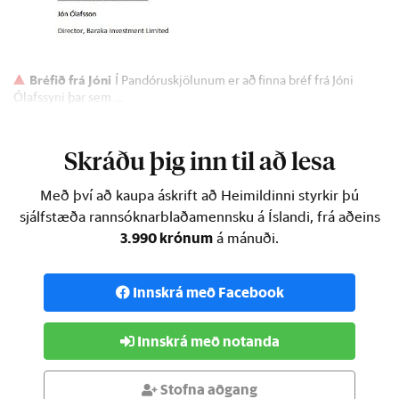
Bréfið frá Jóni
Í Pandóruskjölunum er að finna bréf frá Jóni
Ólafssyni þar sem …
Skráðu þig inn til að lesa
Með því að kaupa áskrift að Heimildinni styrkir þú
sjálfstæða rannsóknarblaðamennsku á Íslandi, frá aðeins
3.990 krónum
á mánuði.
Innskrá með Facebook
Innskrá með notanda
Stofna aðgang