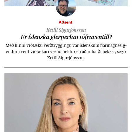
Aðsent
Ketill Sigurjónsson
Er ís­lenska glerperl­an töfra­ventill?
Með hinni víð­tæku verð­trygg­ingu var ís­lensk­um fjár­magns­eig­
end­um veitt víð­tæk­ari vernd held­ur en áð­ur hafði þekkst, seg­ir
Ketill Sig­ur­jóns­son.