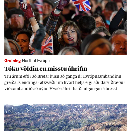
Greining
Horft til Evrópu
Tóku völd­in en misstu áhrif­in
Tíu ár­um eft­ir að Bret­ar kusu að ganga úr Evr­ópu­sam­band­inu
greiða Ís­lend­ing­ar at­kvæði um hvort hefja eigi að­ild­ar­við­ræð­ur
við sam­band­ið að nýju. Hvaða áhrif hafði út­gang­an á breskt
sam­fé­lag og hvaða lex­íu geta Ís­lend­ing­ar lært af henni?