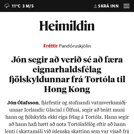
11°C
3 M/S
SKRÁ INN
Fréttir
Pandóruskjölin
Jón segir að verið sé að færa
eignarhaldsfélag
fjölskyldunnar frá Tortóla til
Hong Kong
Jón Ólafs­son
, fjár­fest­ir og stofn­andi vatns­verk­smiðj­
unn­ar Icelandic Glacial í Ölfusi, seg­ir að brátt muni
hann og fjöl­skylda ekki eiga fé­lag á Tor­tóla. Hann seg­ir
að hann hafi hætt að nota Tor­tóla­fé­lög eft­ir að hann
lenti í skatta­máli við ís­lenska skatt­inn sem var vís­að frá