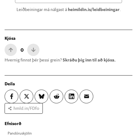
Leiðbeiningar má nálgast á
heimildin.is/leidbeiningar
.
Kjósa
0
Hvernig finnst þér þessi grein?
Skráðu þig inn til að kjósa.
Deila
hmld.in/FDfo
Efnisorð
Pan­dóru­skjöl­in