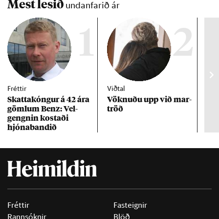
Mest lesið
undanfarið ár
1
2
Fréttir
Viðtal
Inn
Skattakóng­ur á 42 ára
Vökn­uðu upp við mar­
RÚV
göml­um Benz: Vel­
tröð
Mar
gengn­in kostaði
un
hjóna­band­ið
Fréttir
Fasteignir
Rannsóknir
Blöð