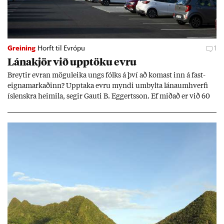
Greining
Horft til Evrópu
1
Lána­kjör við upp­töku evru
Breyt­ir evr­an mögu­leika ungs fólks á því að kom­ast inn á fast­
eigna­mark­að­inn? Upp­taka evru myndi um­bylta lánaum­hverfi
ís­lenskra heim­ila, seg­ir Gauti B. Eggerts­son. Ef mið­að er við 60
millj­óna króna lán til 25 ára myndi mán­að­ar­leg greiðslu­byrði
lækka um þriðj­ung.