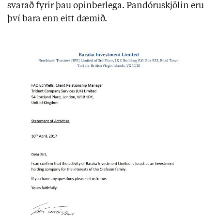
svarað fyrir þau opinberlega. Pandóruskjölin eru
því bara enn eitt dæmið.