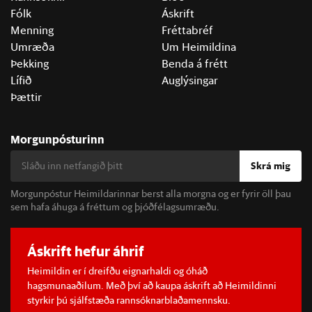
Fólk
Áskrift
Menning
Fréttabréf
Umræða
Um Heimildina
Þekking
Benda á frétt
Lífið
Auglýsingar
Þættir
Morgunpósturinn
Skrá mig
Morgunpóstur Heimildarinnar berst alla morgna og er fyrir öll þau
sem hafa áhuga á fréttum og þjóðfélagsumræðu.
Áskrift hefur áhrif
Heimildin er í dreifðu eignarhaldi og óháð
hagsmunaaðilum. Með því að kaupa áskrift að Heimildinni
styrkir þú sjálfstæða rannsóknarblaðamennsku.