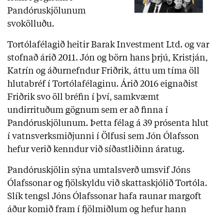
Pandóruskjölunum
svokölluðu.
Tortólafélagið heitir Barak Investment Ltd. og var
stofnað árið 2011. Jón og börn hans þrjú, Kristján,
Katrín og áðurnefndur Friðrik, áttu um tíma öll
hlutabréf í Tortólafélaginu. Árið 2016 eignaðist
Friðrik svo öll bréfin í því, samkvæmt
undirrituðum gögnum sem er að finna í
Pandóruskjölunum. Þetta félag á 39 prósenta hlut
í vatnsverksmiðjunni í Ölfusi sem Jón Ólafsson
hefur verið kenndur við síðastliðinn áratug.
Pandóruskjölin sýna umtalsverð umsvif Jóns
Ólafssonar og fjölskyldu við skattaskjólið Tortóla.
Slík tengsl Jóns Ólafssonar hafa raunar margoft
áður komið fram í fjölmiðlum og hefur hann