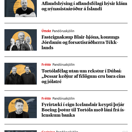
Af­l­ands­hýs­ing í af­l­ands­fé­lagi hýs­ir klám
og nýnas­ista­áróð­ur á Ís­landi
Úttekt
Pandóruskjölin
Fast­eigna­kaup Bla­ir-hjóna, kon­ungs
Jórdan­íu og for­sæt­is­ráð­herra Tékk­
lands
Fréttir
Pandóruskjölin
Tor­tóla­fé­lag ut­an um rekst­ur í Dúbaí:
„Þess­ar keðj­ur af fé­lög­um eru bara eins
og jóla­tré
Fréttir
Pandóruskjölin
Fyr­ir­tæki í eigu Icelanda­ir keypti þrjár
Boeing-þot­ur til Tor­tóla með láni frá ís­
lensk­um banka
Greining
Pandóruskjölin
1