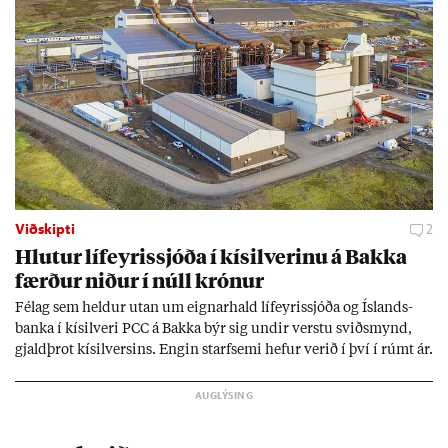
Viðskipti
2
Hlut­ur líf­eyr­is­sjóða í kís­il­ver­inu á Bakka
færð­ur nið­ur í núll krón­ur
Fé­lag sem held­ur ut­an um eign­ar­hald líf­eyr­is­sjóða og Ís­lands­
banka í kís­il­veri PCC á Bakka býr sig und­ir verstu sviðs­mynd,
gjald­þrot kís­il­vers­ins. Eng­in starf­semi hef­ur ver­ið í því í rúmt ár.