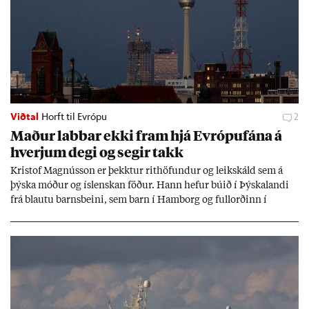
Viðtal
Horft til Evrópu
2
Mað­ur labb­ar ekki fram hjá Evr­ópuf­ána á
hverj­um degi og seg­ir takk
Kri­stof Magnús­son er þekkt­ur rit­höf­und­ur og leik­skáld sem á
þýska móð­ur og ís­lensk­an föð­ur. Hann hef­ur bú­ið í Þýskalandi
frá blautu barns­beini, sem barn í Ham­borg og full­orð­inn í
Berlín, en er vel kunn­ug­ur á Ís­landi og tal­ar ís­lensku. Hvernig
ætli hann upp­lifi að búa í landi inn­an Evr­ópu­sam­bands­ins?