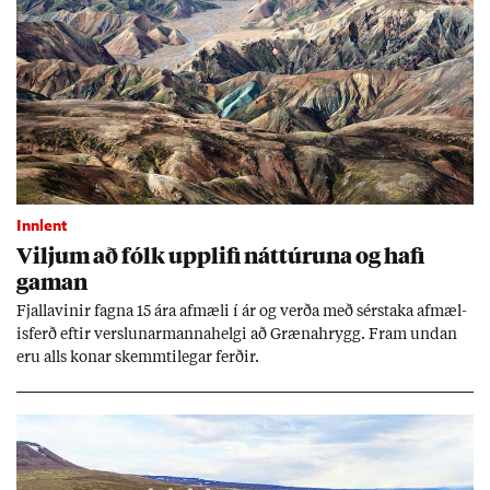
Innlent
Vilj­um að fólk upp­lifi nátt­úr­una og hafi
gam­an
Fjalla­vin­ir fagna 15 ára af­mæli í ár og verða með sér­staka af­mæl­
is­ferð eft­ir versl­un­ar­manna­helgi að Græna­hrygg. Fram und­an
eru alls kon­ar skemmti­leg­ar ferð­ir.