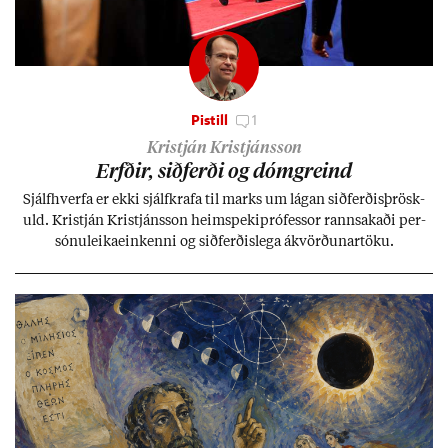
Pistill
1
Kristján Kristjánsson
Erfð­ir, sið­ferði og dómgreind
Sjálf­hverfa er ekki sjálf­krafa til marks um lág­an sið­ferð­is­þrösk­
uld. Kristján Kristjáns­son heim­speki­pró­fess­or rann­sak­aði per­
sónu­leika­ein­kenni og sið­ferð­is­lega ákvörð­un­ar­töku.