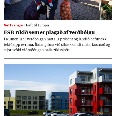
Vettvangur
Horft til Evrópu
ESB-rík­ið sem er plag­að af verð­bólgu
Í Rúm­en­íu er verð­bólg­an hátt í 11 pró­sent og land­ið hef­ur ekki
tek­ið upp evr­una. Íbú­ar glíma við sí­hækk­andi mat­ar­kostn­að og
stjórn­völd við stöð­ug­an halla rík­is­sjóðs.