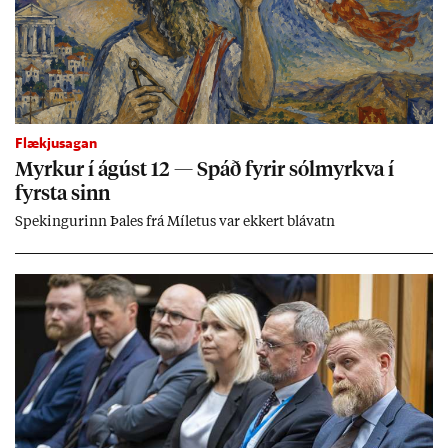
Flækjusagan
Myrk­ur í ág­úst 12 — Spáð fyr­ir sól­myrkva í
fyrsta sinn
Spek­ing­ur­inn Þa­les frá Míletus var ekk­ert blá­vatn