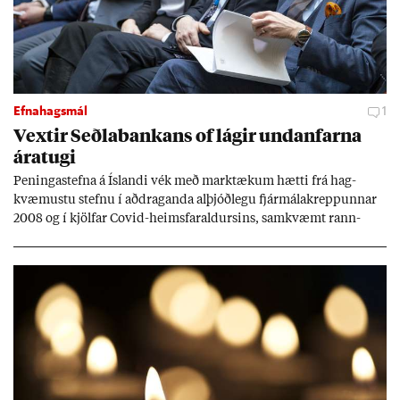
Efnahagsmál
1
Vext­ir Seðla­bank­ans of lág­ir und­an­farna
ára­tugi
Pen­inga­stefna á Ís­landi vék með mark­tæk­um hætti frá hag­
kvæm­ustu stefnu í að­drag­anda al­þjóð­legu fjár­málakrepp­unn­ar
2008 og í kjöl­far Covid-heims­far­ald­urs­ins, sam­kvæmt rann­
sókn­ar­rit­gerð Seðla­bank­ans. Vext­ir hafa al­mennt ver­ið of lág­ir.
Tíð áföll og óvissa tor­velda hag­stjórn á Ís­landi.