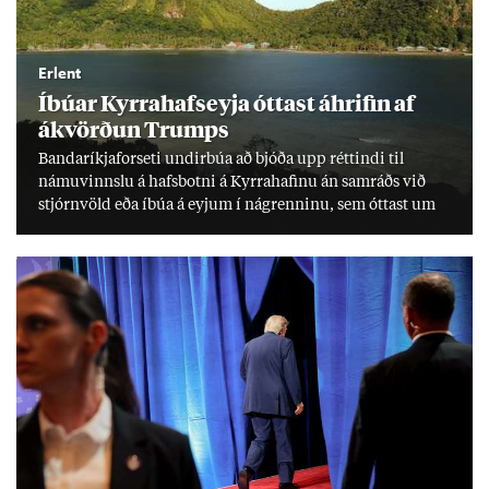
Erlent
Íbú­ar Kyrra­hafs­eyja ótt­ast áhrif­in af
ákvörð­un Trumps
Banda­ríkja­for­seti und­ir­búa að bjóða upp rétt­indi til
námu­vinnslu á hafs­botni á Kyrra­haf­inu án sam­ráðs við
stjórn­völd eða íbúa á eyj­um í ná­grenn­inu, sem ótt­ast um
lífs­við­ur­væri sitt og um­hverfi.