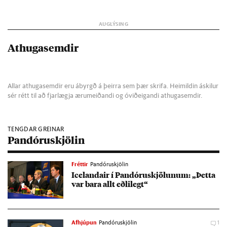
Athugasemdir
Allar athugasemdir eru ábyrgð á þeirra sem þær skrifa. Heimildin áskilur
sér rétt til að fjarlægja ærumeiðandi og óviðeigandi athugasemdir.
TENGDAR GREINAR
Pandóruskjölin
Fréttir
Pandóruskjölin
Icelanda­ir í Pan­dóru­skjöl­un­um: „Þetta
var bara allt eðli­legt“
Afhjúpun
Pandóruskjölin
1