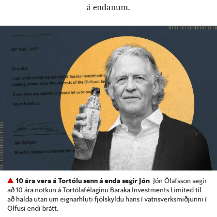
á end­an­um.
10 ára vera á Tortólu senn á enda segir Jón
Jón Ólafsson segir
að 10 ára notkun á Tortólafélaginu Baraka Investments Limited til
að halda utan um eignarhluti fjölskyldu hans í vatnsverksmiðjunni í
Ölfusi endi brátt.