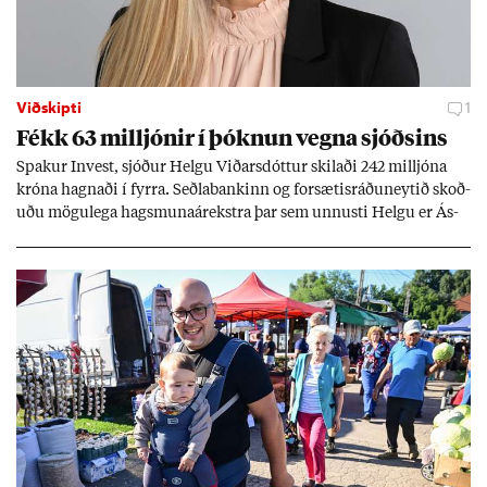
Viðskipti
1
Fékk 63 millj­ón­ir í þókn­un vegna sjóðs­ins
Spak­ur In­vest, sjóð­ur Helgu Við­ars­dótt­ur skil­aði 242 millj­óna
króna hagn­aði í fyrra. Seðla­bank­inn og for­sæt­is­ráðu­neyt­ið skoð­
uðu mögu­lega hags­muna­árekstra þar sem unnusti Helgu er Ás­
geir Jóns­son seðla­banka­stjóri.