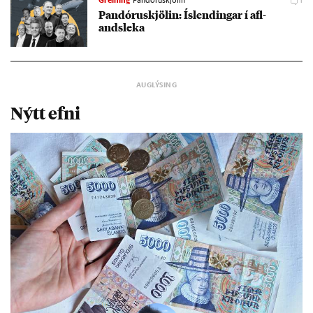
Pan­dóru­skjöl­in: Ís­lend­ing­ar í af­l­
andsleka
Nýtt efni