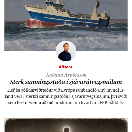
Aðsent
Auðunn Arnórsson
Sterk samn­ings­staða í sjáv­ar­út­vegs­mál­um
Hefj­ist að­ild­ar­við­ræð­ur við Evr­ópu­sam­band­ið á ný myndi Ís­
land vera í sterkri samn­ings­stöðu í sjáv­ar­út­vegs­mál­um, því sviði
sem flest­ir vænta að ráði úr­slit­um um hvort um ESB-að­ild Ís­
lands geti sam­ist. Hvað land­bún­að­ar­mál snert­ir myndi stuðn­
ing­ur við bænd­ur og dreif­býli breyt­ast mik­ið frá nú­ver­andi
kerfi, en sveigj­an­leiki til lausna er um­tals­verð­ur.