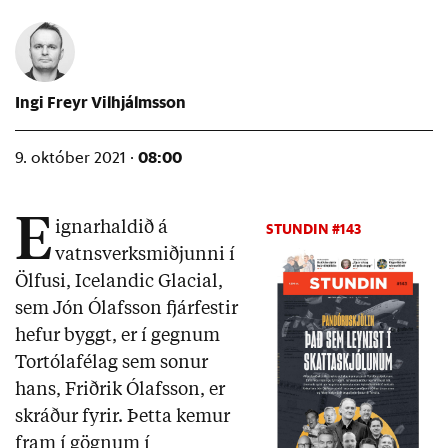
Ingi Freyr Vilhjálmsson
08:00
9. október 2021 ·
E
ignarhaldið á
STUNDIN #143
vatnsverksmiðjunni í
Ölfusi, Icelandic Glacial,
sem Jón Ólafsson fjárfestir
hefur byggt, er í gegnum
Tortólafélag sem sonur
hans, Friðrik Ólafsson, er
skráður fyrir. Þetta kemur
fram í gögnum í