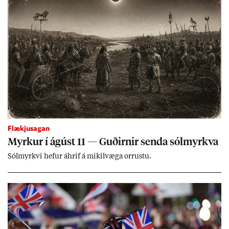
Flækjusagan
Myrk­ur í ág­úst 11 — Guð­irn­ir senda sól­myrkva
Sól­myrkvi hef­ur áhrif á mik­il­væga orr­ustu.