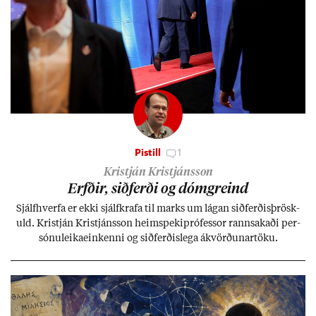
Pistill
1
Kristján Kristjánsson
Erfð­ir, sið­ferði og dómgreind
Sjálf­hverfa er ekki sjálf­krafa til marks um lág­an sið­ferð­is­þrösk­
uld. Kristján Kristjáns­son heim­speki­pró­fess­or rann­sak­aði per­
sónu­leika­ein­kenni og sið­ferð­is­lega ákvörð­un­ar­töku.