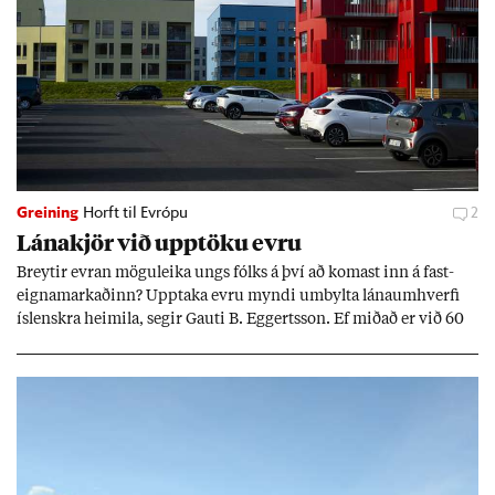
Greining
Horft til Evrópu
2
Lána­kjör við upp­töku evru
Breyt­ir evr­an mögu­leika ungs fólks á því að kom­ast inn á fast­
eigna­mark­að­inn? Upp­taka evru myndi um­bylta lánaum­hverfi
ís­lenskra heim­ila, seg­ir Gauti B. Eggerts­son. Ef mið­að er við 60
millj­óna króna lán til 25 ára myndi mán­að­ar­leg greiðslu­byrði
lækka um þriðj­ung.