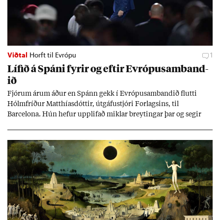
Viðtal
Horft til Evrópu
1
Líf­ið á Spáni fyr­ir og eft­ir Evr­ópu­sam­band­
ið
Fjór­um ár­um áð­ur en Spánn gekk í Evr­ópu­sam­band­ið flutti
Hólm­fríð­ur Matth­ías­dótt­ir, út­gáfu­stjóri For­lags­ins, til
Barcelona. Hún hef­ur upp­lif­að mikl­ar breyt­ing­ar þar og seg­ir
Evr­ópu­sam­band­ið hafa dælt styrkj­um til Spán­ar og það til ým­
issa mála, eins og til end­ur­bóta á sam­göng­um og land­bún­aði
jafnt sem styrkj­um til menn­ing­ar­mála. Þá hafi katalónsk­an hlot­
ið með­byr.