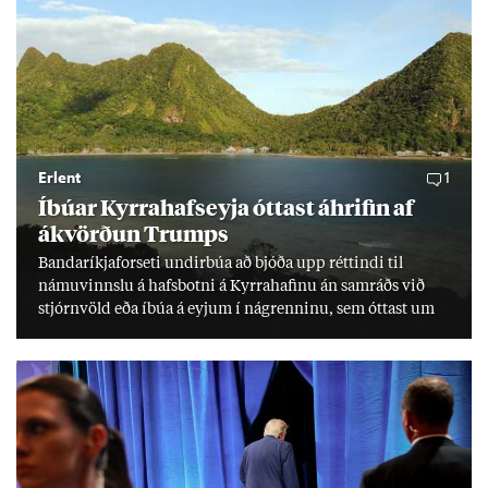
Erlent
1
Íbú­ar Kyrra­hafs­eyja ótt­ast áhrif­in af
ákvörð­un Trumps
Banda­ríkja­for­seti und­ir­búa að bjóða upp rétt­indi til
námu­vinnslu á hafs­botni á Kyrra­haf­inu án sam­ráðs við
stjórn­völd eða íbúa á eyj­um í ná­grenn­inu, sem ótt­ast um
lífs­við­ur­væri sitt og um­hverfi.