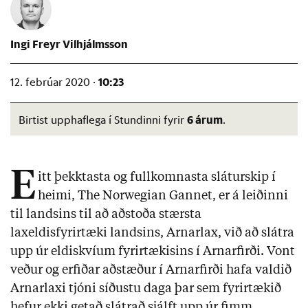
Ingi Freyr Vilhjálmsson
10:23
12. febrúar 2020 ·
6 árum
Birtist upphaflega í Stundinni fyrir
.
E
itt þekktasta og fullkomnasta sláturskip í
heimi, The Norwegian Gannet, er á leiðinni
til landsins til að aðstoða stærsta
laxeldisfyrirtæki landsins, Arnarlax, við að slátra
upp úr eldiskvíum fyrirtækisins í Arnarfirði. Vont
veður og erfiðar aðstæður í Arnarfirði hafa valdið
Arnarlaxi tjóni síðustu daga þar sem fyrirtækið
hefur ekki getað slátrað sjálft upp úr fimm