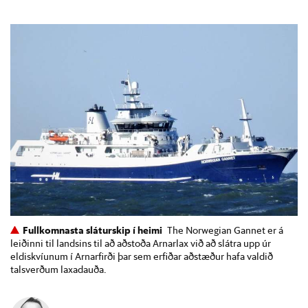
Fullkomnasta sláturskip í heimi
The Norwegian Gannet er á
leiðinni til landsins til að aðstoða Arnarlax við að slátra upp úr
eldiskvíunum í Arnarfirði þar sem erfiðar aðstæður hafa valdið
talsverðum laxadauða.