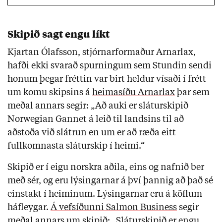
Skipið sagt engu líkt
Kjartan Ólafsson, stjórnarformaður Arnarlax,
hafði ekki svarað spurningum sem Stundin sendi
honum þegar fréttin var birt heldur vísaði í frétt
um komu skipsins á
heimasíðu Arnarlax
þar sem
meðal annars segir: „Að auki er sláturskipið
Norwegian Gannet á leið til landsins til að
aðstoða við slátrun en um er að ræða eitt
fullkomnasta sláturskip í heimi.“
Skipið er í eigu norskra aðila, eins og nafnið ber
með sér, og eru lýsingarnar á því þannig að það sé
einstakt í heiminum. Lýsingarnar eru á köflum
háfleygar.
Á vefsíðunni Salmon Business
segir
meðal annars um skipið: „Sláturskipið er engu