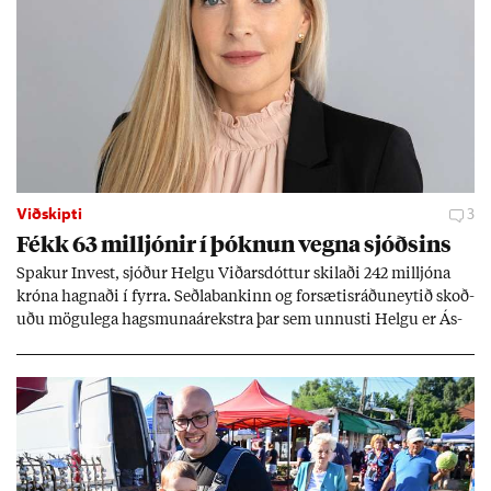
Viðskipti
3
Fékk 63 millj­ón­ir í þókn­un vegna sjóðs­ins
Spak­ur In­vest, sjóð­ur Helgu Við­ars­dótt­ur skil­aði 242 millj­óna
króna hagn­aði í fyrra. Seðla­bank­inn og for­sæt­is­ráðu­neyt­ið skoð­
uðu mögu­lega hags­muna­árekstra þar sem unnusti Helgu er Ás­
geir Jóns­son seðla­banka­stjóri.