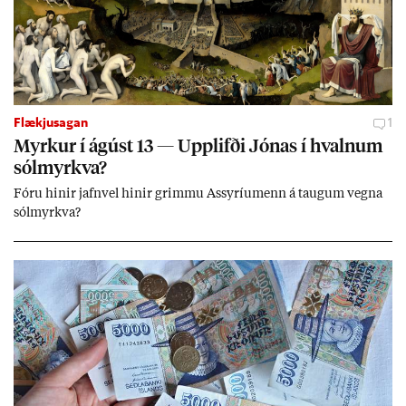
Flækjusagan
1
Myrk­ur í ág­úst 13 — Upp­lifði Jón­as í hvaln­um
sól­myrkva?
Fóru hinir jafn­vel hinir grimmu Ass­yríu­menn á taug­um vegna
sól­myrkva?