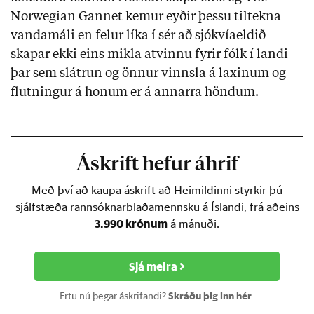
Norwegian Gannet kemur eyðir þessu tiltekna
vandamáli en felur líka í sér að sjókvíaeldið
skapar ekki eins mikla atvinnu fyrir fólk í landi
þar sem slátrun og önnur vinnsla á laxinum og
flutningur á honum er á annarra höndum.
Áskrift hefur áhrif
Með því að kaupa áskrift að Heimildinni styrkir þú
sjálfstæða rannsóknarblaðamennsku á Íslandi, frá aðeins
3.990 krónum
á mánuði.
Sjá meira
Ertu nú þegar áskrifandi?
Skráðu þig inn hér
.