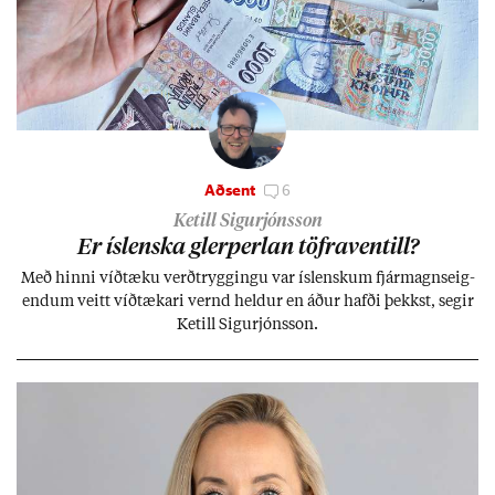
Aðsent
6
Ketill Sigurjónsson
Er ís­lenska glerperl­an töfra­ventill?
Með hinni víð­tæku verð­trygg­ingu var ís­lensk­um fjár­magns­eig­
end­um veitt víð­tæk­ari vernd held­ur en áð­ur hafði þekkst, seg­ir
Ketill Sig­ur­jóns­son.