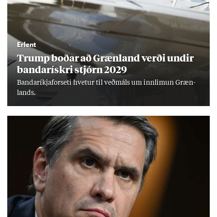
Erlent
Trump boð­ar að Græn­land verði und­ir
banda­rískri stjórn 2029
Banda­ríkja­for­seti hvet­ur til veð­máls um inn­limun Græn­
lands.