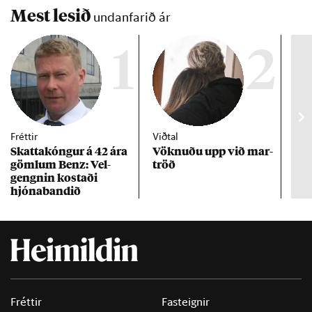
Mest lesið
undanfarið ár
1
2
Fréttir
Viðtal
Inn
Skattakóng­ur á 42 ára
Vökn­uðu upp við mar­
RÚV
göml­um Benz: Vel­
tröð
Mar
gengn­in kostaði
un
hjóna­band­ið
Fréttir
Fasteignir