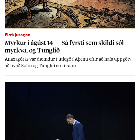
Flækjusagan
Myrk­ur í ág­úst 14 — Sá fyrsti sem skildi sól­
myrkva, og Tungl­ið
An­axagór­as var dæmd­ur í út­legð í Aþenu eft­ir að hafa upp­götv­
að hvað Sól­in og Tungl­ið eru í raun