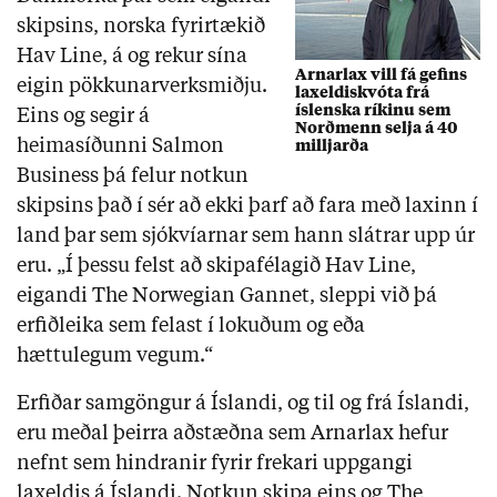
skipsins, norska fyrirtækið
Hav Line, á og rekur sína
Arnarlax vill fá gefins
eigin pökkunarverksmiðju.
laxeldiskvóta frá
íslenska ríkinu sem
Eins og segir á
Norðmenn selja á 40
heimasíðunni Salmon
milljarða
Business þá felur notkun
skipsins það í sér að ekki þarf að fara með laxinn í
land þar sem sjókvíarnar sem hann slátrar upp úr
eru. „Í þessu felst að skipafélagið Hav Line,
eigandi The Norwegian Gannet, sleppi við þá
erfiðleika sem felast í lokuðum og eða
hættulegum vegum.“
Erfiðar samgöngur á Íslandi, og til og frá Íslandi,
eru meðal þeirra aðstæðna sem Arnarlax hefur
nefnt sem hindranir fyrir frekari uppgangi
laxeldis á Íslandi. Notkun skipa eins og The