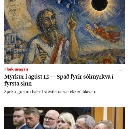
Flækjusagan
1
Myrk­ur í ág­úst 12 — Spáð fyr­ir sól­myrkva í
fyrsta sinn
Spek­ing­ur­inn Þa­les frá Míletus var ekk­ert blá­vatn