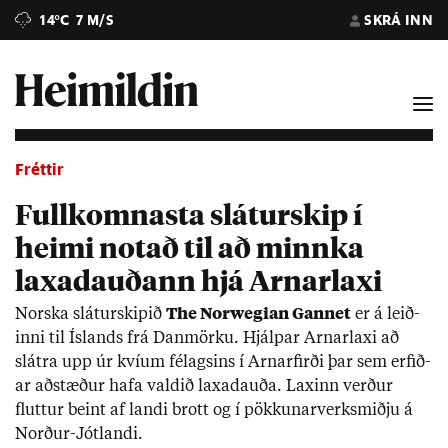
14°C
7 M/S
SKRÁ INN
Fréttir
Fullkomnasta sláturskip í
heimi notað til að minnka
laxadauðann hjá Arnarlaxi
Norska slát­ur­skip­ið
The Norweg­i­an Gann­et
er á leið­
inni til Ís­lands frá Dan­mörku. Hjálp­ar Arn­ar­laxi að
slátra upp úr kví­um fé­lags­ins í Arnar­firði þar sem erf­ið­
ar að­stæð­ur hafa vald­ið laxa­dauða. Lax­inn verð­ur
flutt­ur beint af landi brott og í pökk­un­ar­verk­smiðju á
Norð­ur-Jótlandi.