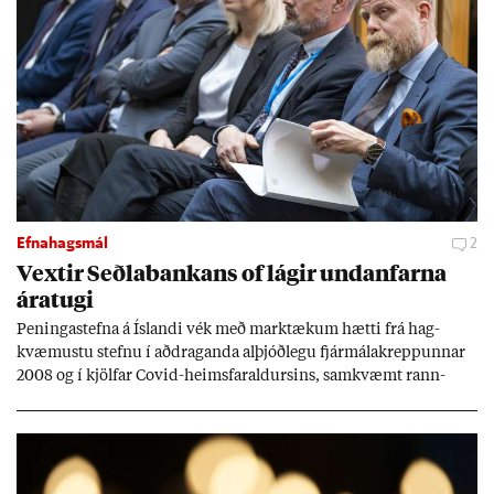
Efnahagsmál
2
Vext­ir Seðla­bank­ans of lág­ir und­an­farna
ára­tugi
Pen­inga­stefna á Ís­landi vék með mark­tæk­um hætti frá hag­
kvæm­ustu stefnu í að­drag­anda al­þjóð­legu fjár­málakrepp­unn­ar
2008 og í kjöl­far Covid-heims­far­ald­urs­ins, sam­kvæmt rann­
sókn­ar­rit­gerð Seðla­bank­ans. Vext­ir hafa al­mennt ver­ið of lág­ir.
Tíð áföll og óvissa tor­velda hag­stjórn á Ís­landi.