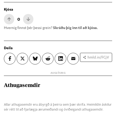
Kjósa
0
Hvernig finnst þér þessi grein?
Skráðu þig inn til að kjósa.
Deila
hmld.in/FCjV
Athugasemdir
Allar athugasemdir eru ábyrgð á þeirra sem þær skrifa. Heimildin áskilur
sér rétt til að fjarlægja ærumeiðandi og óviðeigandi athugasemdir.