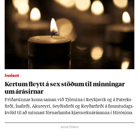
Innlent
Kert­um fleytt á sex stöð­um til minn­ing­ar
um árás­irn­ar
Frið­arsinn­ar koma sam­an við Tjörn­ina í Reykja­vík og á Pat­reks­
firði, Ísa­firði, Ak­ur­eyri, Seyð­is­firði og Reyð­ar­firði á fimmtu­dags­
kvöld til að minn­ast fórn­ar­lamba kjarn­orku­árás­anna í Hírósíma
og Naga­sakí.