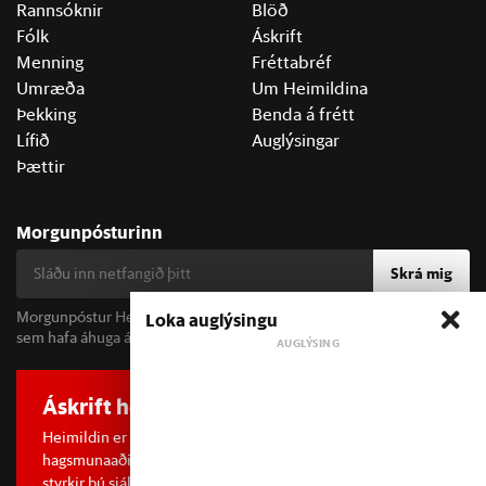
Rannsóknir
Blöð
Fólk
Áskrift
Menning
Fréttabréf
Umræða
Um Heimildina
Þekking
Benda á frétt
Lífið
Auglýsingar
Þættir
Morgunpósturinn
Skrá mig
Morgunpóstur Heimildarinnar berst alla morgna og er fyrir öll þau
Loka auglýsingu
sem hafa áhuga á fréttum og þjóðfélagsumræðu.
Áskrift hefur áhrif
Heimildin er í dreifðu eignarhaldi og óháð
hagsmunaaðilum. Með því að kaupa áskrift að Heimildinni
styrkir þú sjálfstæða rannsóknarblaðamennsku.