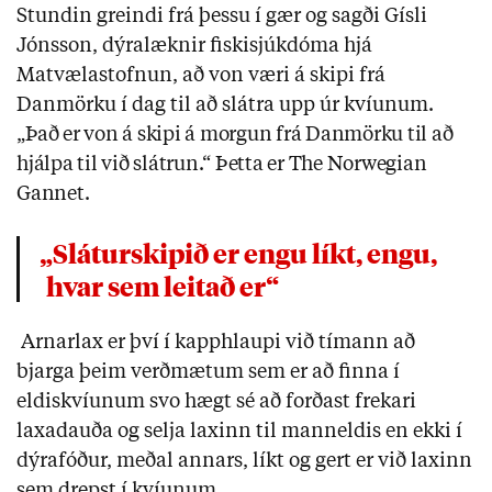
Stundin greindi frá þessu í gær og sagði Gísli
Jónsson, dýralæknir fiskisjúkdóma hjá
Matvælastofnun, að von væri á skipi frá
Danmörku í dag til að slátra upp úr kvíunum.
„
Það er von á skipi á morgun frá Danmörku til að
hjálpa til við slátrun.“ Þetta er The Norwegian
Gannet.
„Sláturskipið er engu líkt, engu,
hvar sem leitað er“
Arnarlax er því í kapphlaupi við tímann að
bjarga þeim verðmætum sem er að finna í
eldiskvíunum svo hægt sé að forðast frekari
laxadauða og selja laxinn til manneldis en ekki í
dýrafóður, meðal annars, líkt og gert er við laxinn
sem drepst í kvíunum.