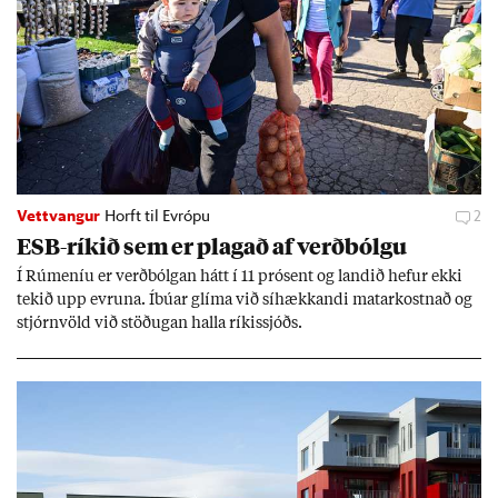
Vettvangur
Horft til Evrópu
2
ESB-rík­ið sem er plag­að af verð­bólgu
Í Rúm­en­íu er verð­bólg­an hátt í 11 pró­sent og land­ið hef­ur ekki
tek­ið upp evr­una. Íbú­ar glíma við sí­hækk­andi mat­ar­kostn­að og
stjórn­völd við stöð­ug­an halla rík­is­sjóðs.