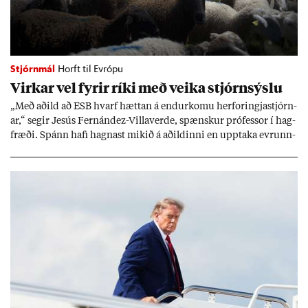
Stjórnmál
Horft til Evrópu
Virk­ar vel fyr­ir ríki með veika stjórn­sýslu
„Með að­ild að ESB hvarf hætt­an á end­ur­komu her­for­ingja­stjórn­
ar,“ seg­ir Jesús Fer­nández-Villa­ver­de, spænsk­ur pró­fess­or í hag­
fræði. Spánn hafi hagn­ast mik­ið á að­ild­inni en upp­taka evr­unn­
ar hafi engu að síð­ur skap­að áskor­an­ir.