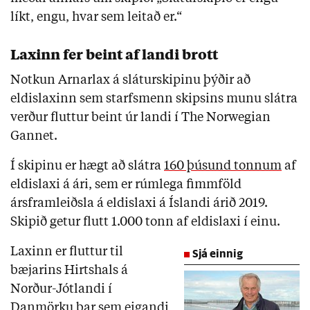
líkt, engu, hvar sem leitað er.“
Laxinn fer beint af landi brott
Notkun Arnarlax á sláturskipinu þýðir að
eldislaxinn sem starfsmenn skipsins munu slátra
verður fluttur beint úr landi í The Norwegian
Gannet.
Í skipinu er hægt að slátra
160 þúsund tonnum
af
eldislaxi á ári, sem er rúmlega fimmföld
ársframleiðsla á eldislaxi á Íslandi árið 2019.
Skipið getur flutt 1.000 tonn af eldislaxi í einu.
Laxinn er fluttur til
Sjá einnig
bæjarins Hirtshals á
Norður-Jótlandi í
Danmörku þar sem eigandi