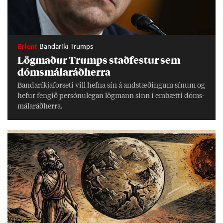
Erlent
Bandaríki Trumps
Lög­mað­ur Trumps stað­fest­ur sem
dóms­mála­ráð­herra
Banda­ríkja­for­seti vill hefna sín á and­stæð­ing­um sín­um og
hef­ur feng­ið per­sónu­leg­an lög­mann sinn í embætti dóms­
mála­ráð­herra.