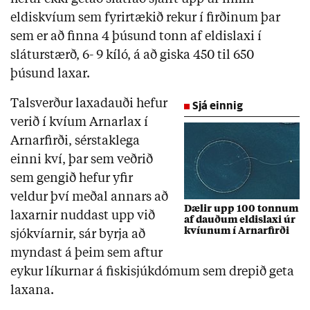
eldiskvíum sem fyrirtækið rekur í firðinum þar
sem er að finna 4 þúsund tonn af eldislaxi í
sláturstærð, 6- 9 kíló, á að giska 450 til 650
þúsund laxar.
Talsverður laxadauði hefur
Sjá einnig
verið í kvíum Arnarlax í
Arnarfirði, sérstaklega
einni kví, þar sem veðrið
sem gengið hefur yfir
veldur því meðal annars að
Dælir upp 100 tonnum
laxarnir nuddast upp við
af dauðum eldislaxi úr
kvíunum í Arnarfirði
sjókvíarnir, sár byrja að
myndast á þeim sem aftur
eykur líkurnar á fiskisjúkdómum sem drepið geta
laxana.