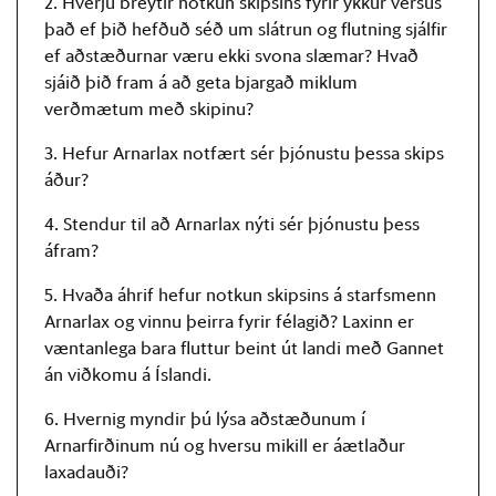
2. Hverju breytir notkun skipsins fyrir ykkur versus
það ef þið hefðuð séð um slátrun og flutning sjálfir
ef aðstæðurnar væru ekki svona slæmar? Hvað
sjáið þið fram á að geta bjargað miklum
verðmætum með skipinu?
3. Hefur Arnarlax notfært sér þjónustu þessa skips
áður?
4. Stendur til að Arnarlax nýti sér þjónustu þess
áfram?
5. Hvaða áhrif hefur notkun skipsins á starfsmenn
Arnarlax og vinnu þeirra fyrir félagið? Laxinn er
væntanlega bara fluttur beint út landi með Gannet
án viðkomu á Íslandi.
6. Hvernig myndir þú lýsa aðstæðunum í
Arnarfirðinum nú og hversu mikill er áætlaður
laxadauði?