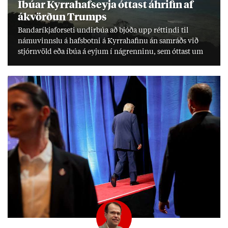
Íbú­ar Kyrra­hafs­eyja ótt­ast áhrif­in af
ákvörð­un Trumps
Banda­ríkja­for­seti und­ir­búa að bjóða upp rétt­indi til
námu­vinnslu á hafs­botni á Kyrra­haf­inu án sam­ráðs við
stjórn­völd eða íbúa á eyj­um í ná­grenn­inu, sem ótt­ast um
lífs­við­ur­væri sitt og um­hverfi.