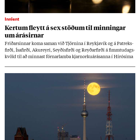
Innlent
Kert­um fleytt á sex stöð­um til minn­ing­ar
um árás­irn­ar
Frið­arsinn­ar koma sam­an við Tjörn­ina í Reykja­vík og á Pat­reks­
firði, Ísa­firði, Ak­ur­eyri, Seyð­is­firði og Reyð­ar­firði á fimmtu­dags­
kvöld til að minn­ast fórn­ar­lamba kjarn­orku­árás­anna í Hírósíma
og Naga­sakí.