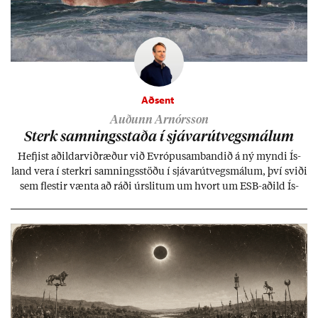
Aðsent
Auðunn Arnórsson
Sterk samn­ings­staða í sjáv­ar­út­vegs­mál­um
Hefj­ist að­ild­ar­við­ræð­ur við Evr­ópu­sam­band­ið á ný myndi Ís­
land vera í sterkri samn­ings­stöðu í sjáv­ar­út­vegs­mál­um, því sviði
sem flest­ir vænta að ráði úr­slit­um um hvort um ESB-að­ild Ís­
lands geti sam­ist. Hvað land­bún­að­ar­mál snert­ir myndi stuðn­
ing­ur við bænd­ur og dreif­býli breyt­ast mik­ið frá nú­ver­andi
kerfi, en sveigj­an­leiki til lausna er um­tals­verð­ur.