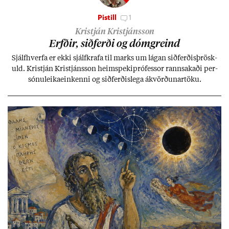
Pistill
1
Kristján Kristjánsson
Erfð­ir, sið­ferði og dómgreind
Sjálf­hverfa er ekki sjálf­krafa til marks um lág­an sið­ferð­is­þrösk­
uld. Kristján Kristjáns­son heim­speki­pró­fess­or rann­sak­aði per­
sónu­leika­ein­kenni og sið­ferð­is­lega ákvörð­un­ar­töku.