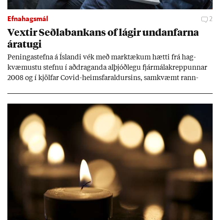
Efnahagsmál
2
Vext­ir Seðla­bank­ans of lág­ir und­an­farna
ára­tugi
Pen­inga­stefna á Ís­landi vék með mark­tæk­um hætti frá hag­
kvæm­ustu stefnu í að­drag­anda al­þjóð­legu fjár­málakrepp­unn­ar
2008 og í kjöl­far Covid-heims­far­ald­urs­ins, sam­kvæmt rann­
sókn­ar­rit­gerð Seðla­bank­ans. Vext­ir hafa al­mennt ver­ið of lág­ir.
Tíð áföll og óvissa tor­velda hag­stjórn á Ís­landi.