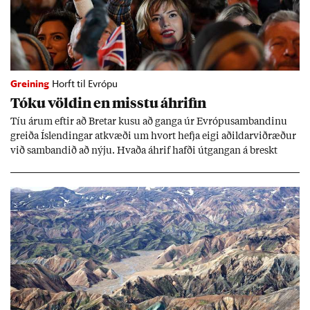
Greining
Horft til Evrópu
Tóku völd­in en misstu áhrif­in
Tíu ár­um eft­ir að Bret­ar kusu að ganga úr Evr­ópu­sam­band­inu
greiða Ís­lend­ing­ar at­kvæði um hvort hefja eigi að­ild­ar­við­ræð­ur
við sam­band­ið að nýju. Hvaða áhrif hafði út­gang­an á breskt
sam­fé­lag og hvaða lex­íu geta Ís­lend­ing­ar lært af henni?