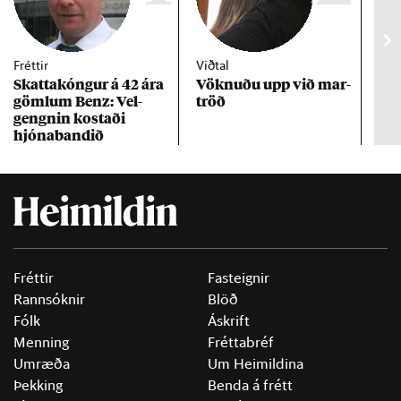
Fréttir
Viðtal
Inn
Skattakóng­ur á 42 ára
Vökn­uðu upp við mar­
RÚV
göml­um Benz: Vel­
tröð
Mar
gengn­in kostaði
un
hjóna­band­ið
Fréttir
Fasteignir
Rannsóknir
Blöð
Fólk
Áskrift
Menning
Fréttabréf
Umræða
Um Heimildina
Þekking
Benda á frétt