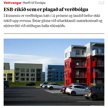
Vettvangur
Horft til Evrópu
2
ESB-rík­ið sem er plag­að af verð­bólgu
Í Rúm­en­íu er verð­bólg­an hátt í 11 pró­sent og land­ið hef­ur ekki
tek­ið upp evr­una. Íbú­ar glíma við sí­hækk­andi mat­ar­kostn­að og
stjórn­völd við stöð­ug­an halla rík­is­sjóðs.