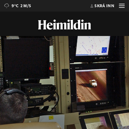
9°C
2 M/S
SKRÁ INN