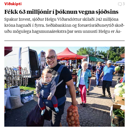
Viðskipti
3
Fékk 63 millj­ón­ir í þókn­un vegna sjóðs­ins
Spak­ur In­vest, sjóð­ur Helgu Við­ars­dótt­ur skil­aði 242 millj­óna
króna hagn­aði í fyrra. Seðla­bank­inn og for­sæt­is­ráðu­neyt­ið skoð­
uðu mögu­lega hags­muna­árekstra þar sem unnusti Helgu er Ás­
geir Jóns­son seðla­banka­stjóri.