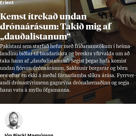
Erlent
Kemst ítrekað undan
drónaárásum: Takið mig af
„dauðalistanum“
Pak­ist­ani sem starf­að hef­ur með frið­ar­sam­tök­um í heima­
land­inu biðl­ar til banda­rískra og breskra yf­ir­valda um að
taka hann af „dauðalist­an­um“. Seg­ist þeg­ar hafa kom­ist
und­an fjór­um dróna­árás­um. Sak­laus­ir borg­ar­ar og börn
eru oft­ar en ekki á með­al fórn­ar­lamba slíkra árása. Fyrr­ver­
andi drón­a­stýri­menn gagn­rýna dróna­hern­að­inn og segja
hann vatn á myllu öfga­manna.
Jón Bjarki Magnússon