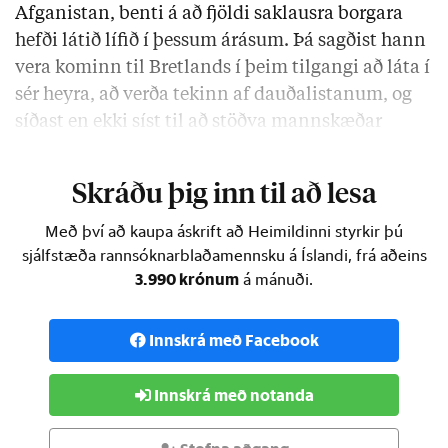
Afganistan, benti á að fjöldi saklausra borgara
hefði látið lífið í þessum árásum. Þá sagðist hann
vera kominn til Bretlands í þeim tilgangi að láta í
sér heyra, að verða tekinn af dauðalistanum, og
síðast en ekki síst til að stöðva mannskæðar
drónaárásir Bandaríkjanna í heimahéraðinu.
Skráðu þig inn til að lesa
Með því að kaupa áskrift að Heimildinni styrkir þú
sjálfstæða rannsóknarblaðamennsku á Íslandi, frá aðeins
3.990 krónum
á mánuði.
Innskrá með Facebook
Innskrá með notanda