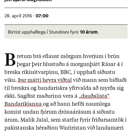
07:00
28. apríl 2016 ·
10 árum
Birtist upphaflega í Stundinni fyrir
.
B
retum brá eflaust mörgum hverjum í brún
þegar þeir hlustuðu á morgunþátt Rásar 4 í
breska ríkisútvarpinu, BBC, í upphafi síðustu
viku.
Þar mátti heyra viðtal
við mann sem biðlaði
til breskra og bandarískra yfirvalda að myrða sig
ekki. Sagðist maðurinn vera á
„dauðalista“
Bandaríkjanna
og að hann hefði naumlega
komist undan fjórum drónaárásum á síðustu
árum. Malik Jalal, sem starfar fyrir friðarsamtök í
pakistanska héraðinu Waziristan við landamæri