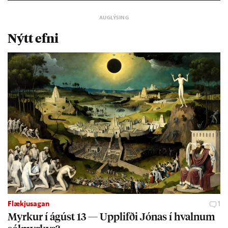
Nýtt efni
Flækjusagan
1
Myrk­ur í ág­úst 13 — Upp­lifði Jón­as í hvaln­um