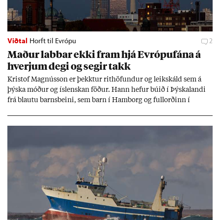
Viðtal
Horft til Evrópu
2
Mað­ur labb­ar ekki fram hjá Evr­ópuf­ána á
hverj­um degi og seg­ir takk
Kri­stof Magnús­son er þekkt­ur rit­höf­und­ur og leik­skáld sem á
þýska móð­ur og ís­lensk­an föð­ur. Hann hef­ur bú­ið í Þýskalandi
frá blautu barns­beini, sem barn í Ham­borg og full­orð­inn í
Berlín, en er vel kunn­ug­ur á Ís­landi og tal­ar ís­lensku. Hvernig
ætli hann upp­lifi að búa í landi inn­an Evr­ópu­sam­bands­ins?