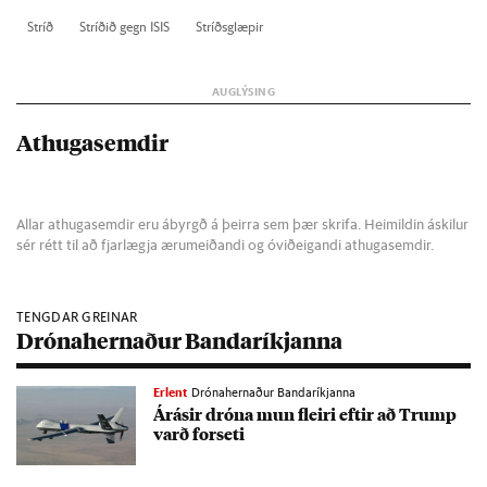
Stríð
Stríð­ið gegn IS­IS
Stríðs­glæp­ir
Athugasemdir
Allar athugasemdir eru ábyrgð á þeirra sem þær skrifa. Heimildin áskilur
sér rétt til að fjarlægja ærumeiðandi og óviðeigandi athugasemdir.
TENGDAR GREINAR
Drónahernaður Bandaríkjanna
Erlent
Drónahernaður Bandaríkjanna
Árás­ir dróna mun fleiri eft­ir að Trump
varð for­seti