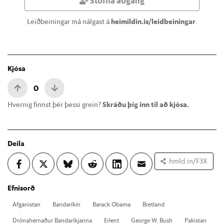
Stofna aðgang
Leiðbeiningar má nálgast á
heimildin.is/leidbeiningar
.
Kjósa
0
Hvernig finnst þér þessi grein?
Skráðu þig inn til að kjósa.
Deila
hmld.in/F3X
Efnisorð
Af­gan­ist­an
Banda­rík­in
Barack Obama
Bret­land
Dróna­hern­að­ur Banda­ríkj­anna
Er­lent
Geor­ge W. Bush
Pak­ist­an