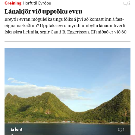
Greining
Horft til Evrópu
2
Lána­kjör við upp­töku evru
Breyt­ir evr­an mögu­leika ungs fólks á því að kom­ast inn á fast­
eigna­mark­að­inn? Upp­taka evru myndi um­bylta lánaum­hverfi
ís­lenskra heim­ila, seg­ir Gauti B. Eggerts­son. Ef mið­að er við 60
millj­óna króna lán til 25 ára myndi mán­að­ar­leg greiðslu­byrði
lækka um þriðj­ung.
Erlent
1