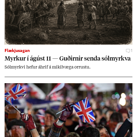
Flækjusagan
1
Myrk­ur í ág­úst 11 — Guð­irn­ir senda sól­myrkva
Sól­myrkvi hef­ur áhrif á mik­il­væga orr­ustu.