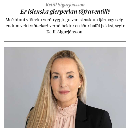
Ketill Sigurjónsson
Er ís­lenska glerperl­an töfra­ventill?
Með hinni víð­tæku verð­trygg­ingu var ís­lensk­um fjár­magns­eig­
end­um veitt víð­tæk­ari vernd held­ur en áð­ur hafði þekkst, seg­ir
Ketill Sig­ur­jóns­son.