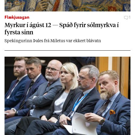
Flækjusagan
1
Myrk­ur í ág­úst 12 — Spáð fyr­ir sól­myrkva í
fyrsta sinn
Spek­ing­ur­inn Þa­les frá Míletus var ekk­ert blá­vatn