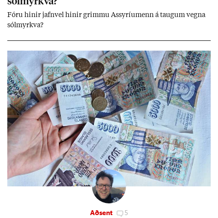
sól­myrkva?
Fóru hinir jafn­vel hinir grimmu Ass­yríu­menn á taug­um vegna
sól­myrkva?
Aðsent
5