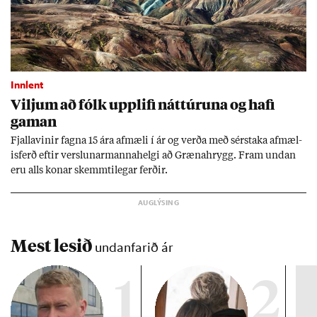
Innlent
Vilj­um að fólk upp­lifi nátt­úr­una og hafi
gam­an
Fjalla­vin­ir fagna 15 ára af­mæli í ár og verða með sér­staka af­mæl­
is­ferð eft­ir versl­un­ar­manna­helgi að Græna­hrygg. Fram und­an
eru alls kon­ar skemmti­leg­ar ferð­ir.
Mest lesið
undanfarið ár
1
2