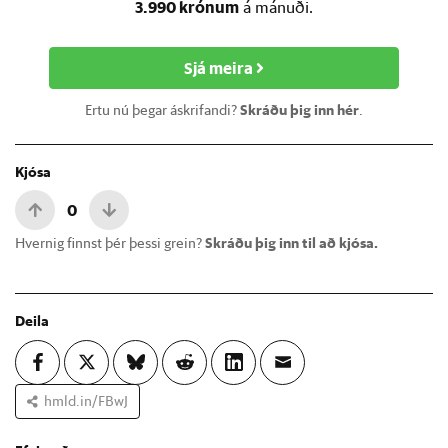
3.990 krónum
á mánuði.
Sjá meira
Ertu nú þegar áskrifandi?
Skráðu þig inn hér
.
Kjósa
0
Hvernig finnst þér þessi grein?
Skráðu þig inn til að kjósa.
Deila
hmld.in/FBwJ