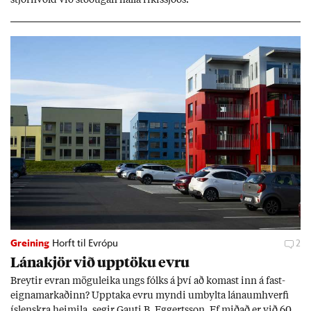
stjórn­völd við stöð­ug­an halla rík­is­sjóðs.
Greining
Horft til Evrópu
2
Lána­kjör við upp­töku evru
Breyt­ir evr­an mögu­leika ungs fólks á því að kom­ast inn á fast­
eigna­mark­að­inn? Upp­taka evru myndi um­bylta lánaum­hverfi
ís­lenskra heim­ila, seg­ir Gauti B. Eggerts­son. Ef mið­að er við 60