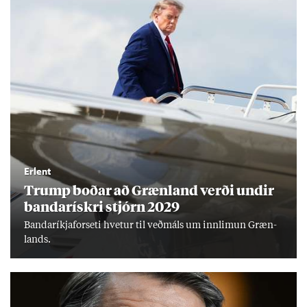
Erlent
Trump boð­ar að Græn­land verði und­ir
banda­rískri stjórn 2029
Banda­ríkja­for­seti hvet­ur til veð­máls um inn­limun Græn­
lands.