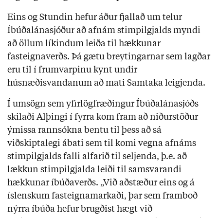
Eins og Stundin hefur áður fjallað um telur
Íbúðalánasjóður að afnám stimpilgjalds myndi
að öllum líkindum leiða til hækkunar
fasteignaverðs. Þá gætu breytingarnar sem lagðar
eru til í frumvarpinu kynt undir
húsnæðisvandanum að mati Samtaka leigjenda.
Í umsögn sem yfirlögfræðingur Íbúðalánasjóðs
skilaði Alþingi í fyrra kom fram að niðurstöður
ýmissa rannsókna bentu til þess að sá
viðskiptalegi ábati sem til komi vegna afnáms
stimpilgjalds falli alfarið til seljenda, þ.e. að
lækkun stimpilgjalda leiði til samsvarandi
hækkunar íbúðaverðs. „Við aðstæður eins og á
íslenskum fasteignamarkaði, þar sem framboð
nýrra íbúða hefur brugðist hægt við