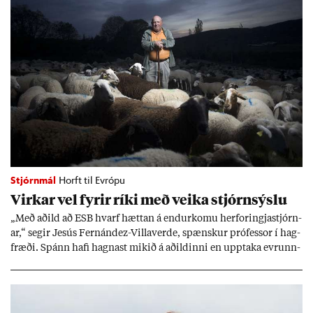
Stjórnmál
Horft til Evrópu
Virk­ar vel fyr­ir ríki með veika stjórn­sýslu
„Með að­ild að ESB hvarf hætt­an á end­ur­komu her­for­ingja­stjórn­
ar,“ seg­ir Jesús Fer­nández-Villa­ver­de, spænsk­ur pró­fess­or í hag­
fræði. Spánn hafi hagn­ast mik­ið á að­ild­inni en upp­taka evr­unn­
ar hafi engu að síð­ur skap­að áskor­an­ir.