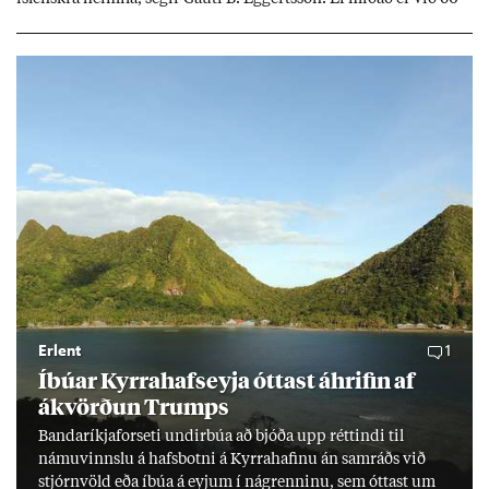
millj­óna króna lán til 25 ára myndi mán­að­ar­leg greiðslu­byrði
lækka um þriðj­ung.
Erlent
1
Íbú­ar Kyrra­hafs­eyja ótt­ast áhrif­in af
ákvörð­un Trumps
Banda­ríkja­for­seti und­ir­búa að bjóða upp rétt­indi til
námu­vinnslu á hafs­botni á Kyrra­haf­inu án sam­ráðs við
stjórn­völd eða íbúa á eyj­um í ná­grenn­inu, sem ótt­ast um