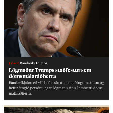
Erlent
Bandaríki Trumps
Lög­mað­ur Trumps stað­fest­ur sem
dóms­mála­ráð­herra
Banda­ríkja­for­seti vill hefna sín á and­stæð­ing­um sín­um og
hef­ur feng­ið per­sónu­leg­an lög­mann sinn í embætti dóms­
mála­ráð­herra.