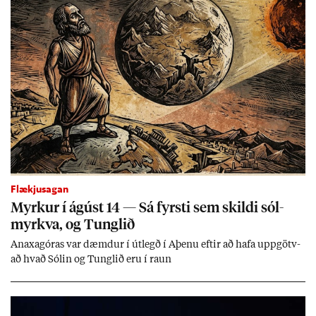
Flækjusagan
Myrk­ur í ág­úst 14 — Sá fyrsti sem skildi sól­
myrkva, og Tungl­ið
An­axagór­as var dæmd­ur í út­legð í Aþenu eft­ir að hafa upp­götv­
að hvað Sól­in og Tungl­ið eru í raun