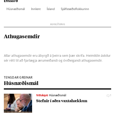
Efnisorð
Hús­næð­is­mál
Inn­lent
Ís­land
Sjálf­stæð­is­flokk­ur­inn
Athugasemdir
Allar athugasemdir eru ábyrgð á þeirra sem þær skrifa. Heimildin áskilur
sér rétt til að fjarlægja ærumeiðandi og óviðeigandi athugasemdir.
TENGDAR GREINAR
Húsnæðismál
Viðskipti
Húsnæðismál
1
Stefn­ir í aðra vaxta­hækk­un