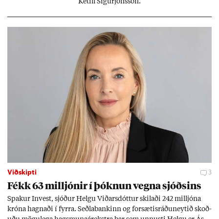
Ketill Sig­ur­jóns­son.
Viðskipti
3
Fékk 63 millj­ón­ir í þókn­un vegna sjóðs­ins
Spak­ur In­vest, sjóð­ur Helgu Við­ars­dótt­ur skil­aði 242 millj­óna
króna hagn­aði í fyrra. Seðla­bank­inn og for­sæt­is­ráðu­neyt­ið skoð­