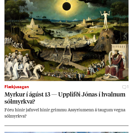
jafnt sem styrkj­um til menn­ing­ar­mála. Þá hafi katalónsk­an hlot­
ið með­byr.
Flækjusagan
1
Myrk­ur í ág­úst 13 — Upp­lifði Jón­as í hvaln­um
sól­myrkva?
Fóru hinir jafn­vel hinir grimmu Ass­yríu­menn á taug­um vegna
sól­myrkva?