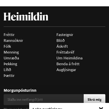
Fréttir
Fasteignir
Rannsóknir
Blöð
Fólk
Áskrift
Menning
Fréttabréf
Umræða
Um Heimildina
Þekking
Benda á frétt
Lífið
Auglýsingar
Þættir
Morgunpósturinn
Skrá mig