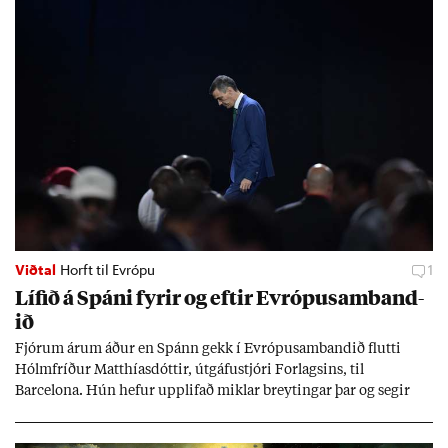
Viðtal
Horft til Evrópu
1
Líf­ið á Spáni fyr­ir og eft­ir Evr­ópu­sam­band­
ið
Fjór­um ár­um áð­ur en Spánn gekk í Evr­ópu­sam­band­ið flutti
Hólm­fríð­ur Matth­ías­dótt­ir, út­gáfu­stjóri For­lags­ins, til
Barcelona. Hún hef­ur upp­lif­að mikl­ar breyt­ing­ar þar og seg­ir
Evr­ópu­sam­band­ið hafa dælt styrkj­um til Spán­ar og það til ým­
issa mála, eins og til end­ur­bóta á sam­göng­um og land­bún­aði