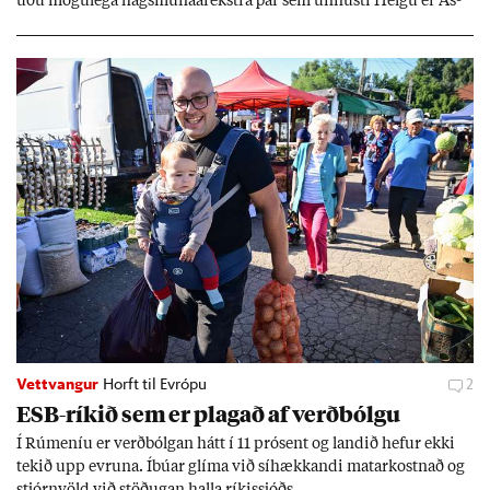
uðu mögu­lega hags­muna­árekstra þar sem unnusti Helgu er Ás­
geir Jóns­son seðla­banka­stjóri.
Vettvangur
Horft til Evrópu
2
ESB-rík­ið sem er plag­að af verð­bólgu
Í Rúm­en­íu er verð­bólg­an hátt í 11 pró­sent og land­ið hef­ur ekki
tek­ið upp evr­una. Íbú­ar glíma við sí­hækk­andi mat­ar­kostn­að og