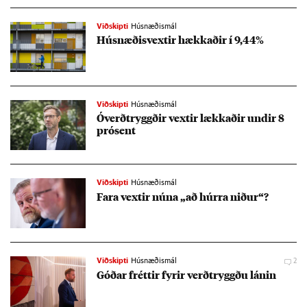
Viðskipti
Húsnæðismál
Hús­næð­isvext­ir hækk­að­ir í 9,44%
Viðskipti
Húsnæðismál
Óverð­tryggð­ir vext­ir lækk­að­ir und­ir 8
pró­sent
Viðskipti
Húsnæðismál
Fara vext­ir núna „að húrra nið­ur“?
Viðskipti
Húsnæðismál
2
Góð­ar frétt­ir fyr­ir verð­tryggðu lán­in