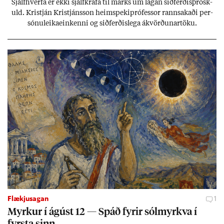
Sjálf­hverfa er ekki sjálf­krafa til marks um lág­an sið­ferð­is­þrösk­
uld. Kristján Kristjáns­son heim­speki­pró­fess­or rann­sak­aði per­
sónu­leika­ein­kenni og sið­ferð­is­lega ákvörð­un­ar­töku.
Flækjusagan
1
Myrk­ur í ág­úst 12 — Spáð fyr­ir sól­myrkva í