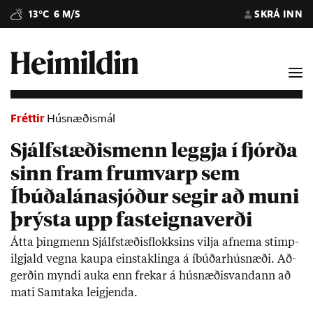
13°C
6 M/S
SKRÁ INN
Fréttir
Húsnæðismál
Sjálfstæðismenn leggja í fjórða
sinn fram frumvarp sem
Íbúðalánasjóður segir að muni
þrýsta upp fasteignaverði
Átta þing­menn Sjálf­stæð­is­flokks­ins vilja af­nema stimp­
il­gjald vegna kaupa ein­stak­linga á íbúð­ar­hús­næði. Að­
gerð­in myndi auka enn frek­ar á hús­næð­is­vand­ann að
mati Sam­taka leigj­enda.