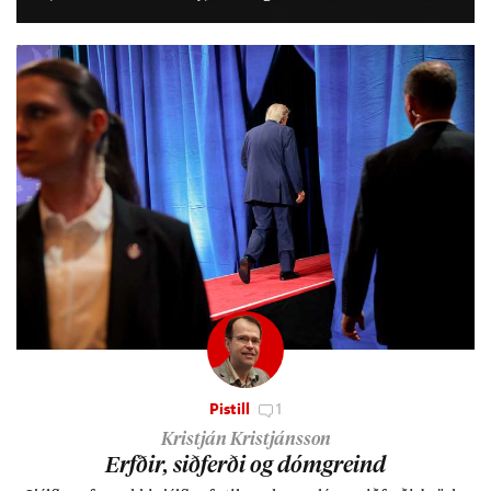
lífs­við­ur­væri sitt og um­hverfi.
Pistill
1
Kristján Kristjánsson
Erfð­ir, sið­ferði og dómgreind