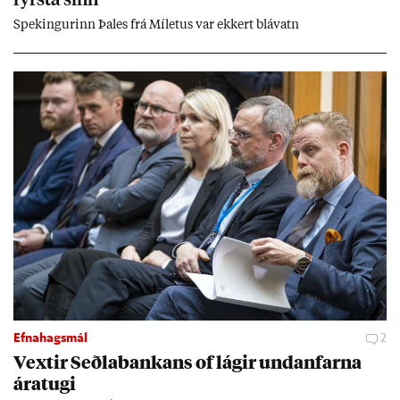
fyrsta sinn
Spek­ing­ur­inn Þa­les frá Míletus var ekk­ert blá­vatn
Efnahagsmál
2
Vext­ir Seðla­bank­ans of lág­ir und­an­farna
ára­tugi