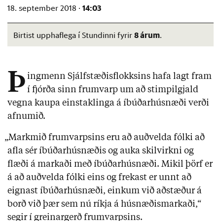
14:03
18. september 2018 ·
8 árum
Birtist upphaflega í Stundinni fyrir
.
Þ
ingmenn Sjálfstæðisflokksins hafa lagt fram
í fjórða sinn frumvarp um að stimpilgjald
vegna kaupa einstaklinga á íbúðarhúsnæði verði
afnumið.
„Markmið frumvarpsins eru að auðvelda fólki að
afla sér íbúðarhúsnæðis og auka skilvirkni og
flæði á markaði með íbúðarhúsnæði. Mikil þörf er
á að auðvelda fólki eins og frekast er unnt að
eignast íbúðarhúsnæði, einkum við aðstæður á
borð við þær sem nú ríkja á húsnæðismarkaði,“
segir í greinargerð frumvarpsins.