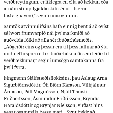
verðbreytingum, er líklegra en ella að lækkun eða
afnám stimpilgjalda skili sér út í hærra
fasteignaverð,“ segir í umsögninni.
Samtök atvinnulífsins hafa einnig bent á að óvíst
sé hvort frumvarpið nái því markmiði að
auðvelda fólki að afla sér íbúðarhúsnæðis.
„Aðgerðir eins og þessar eru til þess fallnar að ýta
undir eftirspurn eftir íbúðarhúsnæði sem leiðir til
verðhækkunar,“ segir í umsögn samtakanna frá
því í fyrra.
Þingmenn Sjálfstæðisflokksins, þau Áslaug Arna
Sigurbjörnsdóttir, Óli Björn Kárason, Vilhjálmur
Árnason, Páll Magnússon, Njáll Trausti
Friðbertsson, Ásmundur Friðriksson, Bryndís
Haraldsdóttir og Brynjar Níelsson, virðast hins
vegar ósammála þessu mati. „Sýnt þykir að