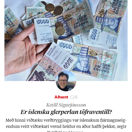
Aðsent
6
Ketill Sigurjónsson
Er ís­lenska glerperl­an töfra­ventill?
Með hinni víð­tæku verð­trygg­ingu var ís­lensk­um fjár­magns­eig­
end­um veitt víð­tæk­ari vernd held­ur en áð­ur hafði þekkst, seg­ir