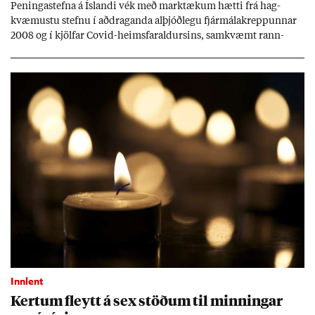
Pen­inga­stefna á Ís­landi vék með mark­tæk­um hætti frá hag­
kvæm­ustu stefnu í að­drag­anda al­þjóð­legu fjár­málakrepp­unn­ar
2008 og í kjöl­far Covid-heims­far­ald­urs­ins, sam­kvæmt rann­
sókn­ar­rit­gerð Seðla­bank­ans. Vext­ir hafa al­mennt ver­ið of lág­ir.
Tíð áföll og óvissa tor­velda hag­stjórn á Ís­landi.
Innlent
Kert­um fleytt á sex stöð­um til minn­ing­ar