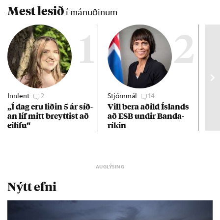
Mest lesið
í mánuðinum
1
2
Innlent
2
Stjórnmál
14
Stj
„Í dag eru lið­in 5 ár síð­
Vill bera að­ild Ís­lands
Kre
an líf mitt breytt­ist að
að ESB und­ir Banda­
af 
ei­lífu“
rík­in
Nýtt efni