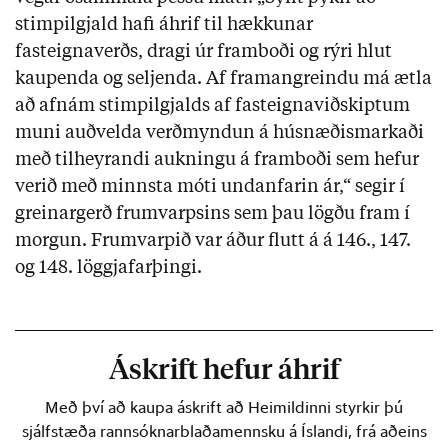
stimpilgjald hafi áhrif til hækkunar
fasteignaverðs, dragi úr framboði og rýri hlut
kaupenda og seljenda. Af framangreindu má ætla
að afnám stimpilgjalds af fasteignaviðskiptum
muni auðvelda verðmyndun á húsnæðismarkaði
með tilheyrandi aukningu á framboði sem hefur
verið með minnsta móti undanfarin ár,“ segir í
greinargerð frumvarpsins sem þau lögðu fram í
morgun. Frumvarpið var áður flutt á á 146., 147.
og 148. löggjafarþingi.
Áskrift hefur áhrif
Með því að kaupa áskrift að Heimildinni styrkir þú
sjálfstæða rannsóknarblaðamennsku á Íslandi, frá aðeins