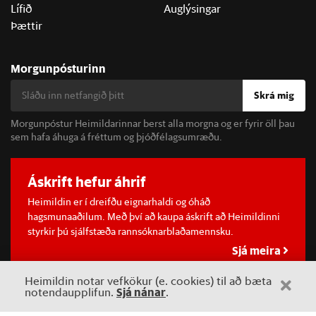
Lífið
Auglýsingar
Þættir
Morgunpósturinn
Skrá mig
Morgunpóstur Heimildarinnar berst alla morgna og er fyrir öll þau
sem hafa áhuga á fréttum og þjóðfélagsumræðu.
Áskrift hefur áhrif
Heimildin er í dreifðu eignarhaldi og óháð
hagsmunaaðilum. Með því að kaupa áskrift að Heimildinni
styrkir þú sjálfstæða rannsóknarblaðamennsku.
Sjá meira
Heimildin notar vefkökur (e. cookies) til að bæta
Sjá nánar
notendaupplifun.
.
©
2026 Sameinaða útgáfufélagið ehf.
Allur réttur áskilinn. Notkun