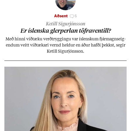
Aðsent
6
Ketill Sigurjónsson
Er ís­lenska glerperl­an töfra­ventill?
Með hinni víð­tæku verð­trygg­ingu var ís­lensk­um fjár­magns­eig­
end­um veitt víð­tæk­ari vernd held­ur en áð­ur hafði þekkst, seg­ir
Ketill Sig­ur­jóns­son.