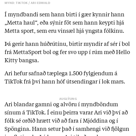
MYND: TIKTOK / ARI EDWALD
Í myndbandi sem hann birti í gær kynnir hann
„Metta haul“, eða sýnir föt sem hann keypti hjá
Metta sport, sem eru vinsæl hjá yngsta fólkinu.
Þá gerir hann húðrútínu, birtir myndir af sér í bol
frá MettaSport bol og fer svo upp í rúm með Hello
Kitty bangsa.
Ari hefur safnað tæplega 1.500 fylgjendum á
TikTok frá því hann hóf útsendingar í lok mars.
Ari blandar gamni og alvöru í myndböndum
sínum á TikTok. Í einu þeirra varar Ari við því að
fólk sé orðið hrætt við að fara í Mjóddina og í
Spöngina. Hann setur það í samhengi við fjölgun