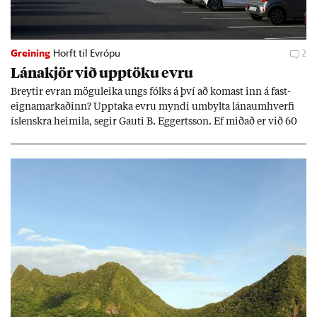
Greining
Horft til Evrópu
2
Lána­kjör við upp­töku evru
Breyt­ir evr­an mögu­leika ungs fólks á því að kom­ast inn á fast­
eigna­mark­að­inn? Upp­taka evru myndi um­bylta lánaum­hverfi
ís­lenskra heim­ila, seg­ir Gauti B. Eggerts­son. Ef mið­að er við 60
millj­óna króna lán til 25 ára myndi mán­að­ar­leg greiðslu­byrði
lækka um þriðj­ung.