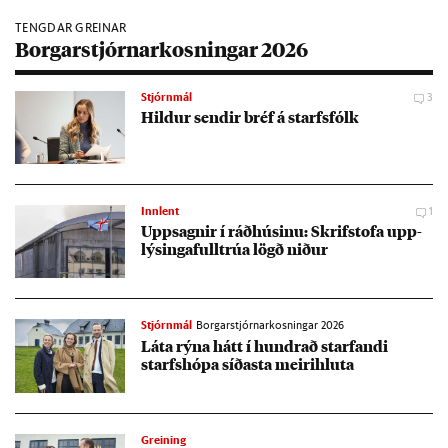
TENGDAR GREINAR
Borgarstjórnarkosningar 2026
Stjórnmál
3
Hild­ur send­ir bréf á starfs­fólk
Innlent
1
Upp­sagn­ir í ráð­hús­inu: Skrif­stofa upp­
lýs­inga­full­trúa lögð nið­ur
Stjórnmál
Borgarstjórnarkosningar 2026
Láta rýna hátt í hundrað starf­andi
starfs­hópa síð­asta meiri­hluta
Greining