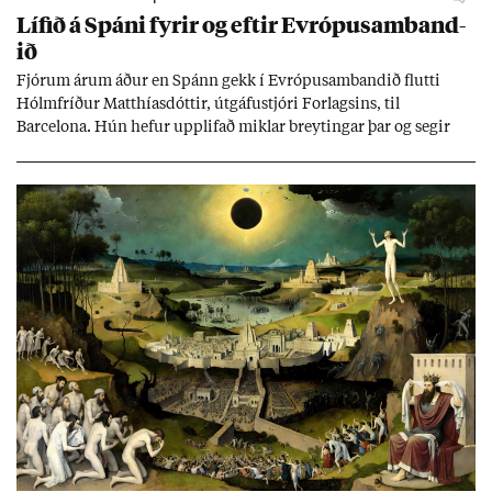
Líf­ið á Spáni fyr­ir og eft­ir Evr­ópu­sam­band­
ið
Fjór­um ár­um áð­ur en Spánn gekk í Evr­ópu­sam­band­ið flutti
Hólm­fríð­ur Matth­ías­dótt­ir, út­gáfu­stjóri For­lags­ins, til
Barcelona. Hún hef­ur upp­lif­að mikl­ar breyt­ing­ar þar og seg­ir
Evr­ópu­sam­band­ið hafa dælt styrkj­um til Spán­ar og það til ým­
issa mála, eins og til end­ur­bóta á sam­göng­um og land­bún­aði
jafnt sem styrkj­um til menn­ing­ar­mála. Þá hafi katalónsk­an hlot­
ið með­byr.