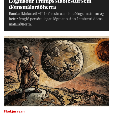
Lög­mað­ur Trumps stað­fest­ur sem
dóms­mála­ráð­herra
Banda­ríkja­for­seti vill hefna sín á and­stæð­ing­um sín­um og
hef­ur feng­ið per­sónu­leg­an lög­mann sinn í embætti dóms­
mála­ráð­herra.
Flækjusagan