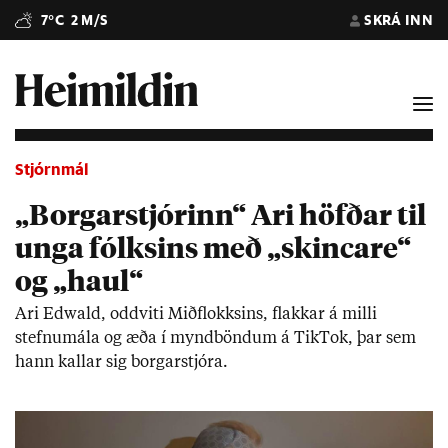
7°C
2 M/S
SKRÁ INN
Stjórnmál
„Borgarstjórinn“ Ari höfðar til
unga fólksins með „skincare“
og „haul“
Ari Edwald, odd­viti Mið­flokks­ins, flakk­ar á milli
stefnu­mála og æða í mynd­bönd­um á TikT­ok, þar sem
hann kall­ar sig borg­ar­stjóra.