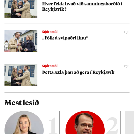
Hver fékk hvað við samn­inga­borð­ið í
Reykja­vík?
Stjórnmál
1
„Fólk á svip­aðri línu“
Stjórnmál
1
Þetta ætla þau að gera í Reykja­vík
Mest lesið
1
2