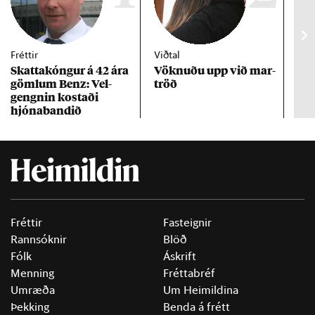
Fréttir
Viðtal
Inn
Skattakóng­ur á 42 ára
Vökn­uðu upp við mar­
RÚV
göml­um Benz: Vel­
tröð
Mar
gengn­in kostaði
un
hjóna­band­ið
Fréttir
Fasteignir
Rannsóknir
Blöð
Fólk
Áskrift
Menning
Fréttabréf
Umræða
Um Heimildina
Þekking
Benda á frétt