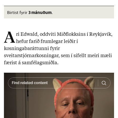
3 mánuðum
Birtist fyrir
.
A
ri Edwald, oddviti Miðflokksins í Reykjavík,
hefur farið frumlegar leiðir í
kosningabaráttunni fyrir
sveitarstjórnarkosningar, sem í sífellt meiri mæli
færist á samfélagsmiðla.