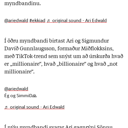
myndbandinu.
@ariedwald
#ekkiad
♬ original sound - Ari Edwald
Í öðru myndbandi birtast Ari og Sigmundur
Davíð Gunnlaugsson, formaður Miðflokksins,
með TikTok-trend sem snýst um að úrskurða hvað
er „millionaire“, hvað „billionaire“ og hvað „not
millionaire“.
@ariedwald
Ég og SimmiD🙏
♬ original sound - Ari Edwald
Í nýju myndbandi svarar Ari gagnrýni Sönnu