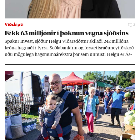
Viðskipti
3
Fékk 63 millj­ón­ir í þókn­un vegna sjóðs­ins
Spak­ur In­vest, sjóð­ur Helgu Við­ars­dótt­ur skil­aði 242 millj­óna
króna hagn­aði í fyrra. Seðla­bank­inn og for­sæt­is­ráðu­neyt­ið skoð­
uðu mögu­lega hags­muna­árekstra þar sem unnusti Helgu er Ás­
geir Jóns­son seðla­banka­stjóri.