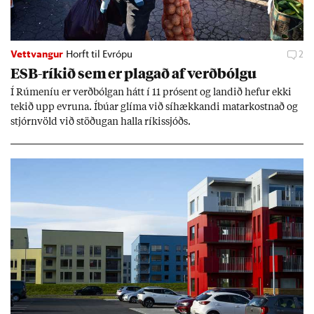
Vettvangur
Horft til Evrópu
2
ESB-rík­ið sem er plag­að af verð­bólgu
Í Rúm­en­íu er verð­bólg­an hátt í 11 pró­sent og land­ið hef­ur ekki
tek­ið upp evr­una. Íbú­ar glíma við sí­hækk­andi mat­ar­kostn­að og
stjórn­völd við stöð­ug­an halla rík­is­sjóðs.