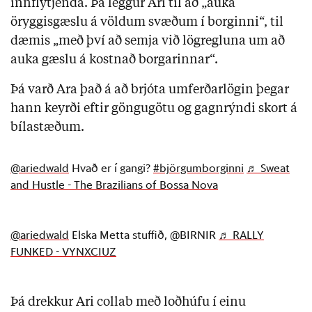
innflytjenda. Þá leggur Ari til að „auka
öryggisgæslu á völdum svæðum í borginni“, til
dæmis „með því að semja við lögregluna um að
auka gæslu á kostnað borgarinnar“.
Þá varð Ara það á að brjóta umferðarlögin þegar
hann keyrði eftir göngugötu og gagnrýndi skort á
bílastæðum.
@ariedwald
Hvað er í gangi?
#björgumborginni
♬ Sweat
and Hustle - The Brazilians of Bossa Nova
@ariedwald
Elska Metta stuffið, @BIRNIR
♬ RALLY
FUNKED - VYNXCIUZ
Þá drekkur Ari collab með loðhúfu í einu