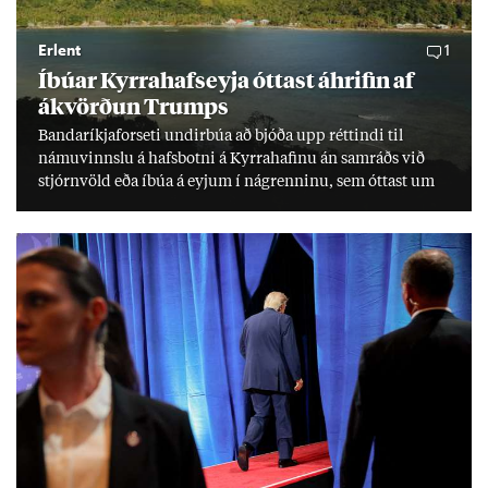
Erlent
1
Íbú­ar Kyrra­hafs­eyja ótt­ast áhrif­in af
ákvörð­un Trumps
Banda­ríkja­for­seti und­ir­búa að bjóða upp rétt­indi til
námu­vinnslu á hafs­botni á Kyrra­haf­inu án sam­ráðs við
stjórn­völd eða íbúa á eyj­um í ná­grenn­inu, sem ótt­ast um
lífs­við­ur­væri sitt og um­hverfi.