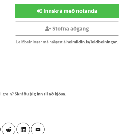
Innskrá með notanda
Stofna aðgang
Leiðbeiningar má nálgast á
heimildin.is/leidbeiningar
.
i grein?
Skráðu þig inn til að kjósa.