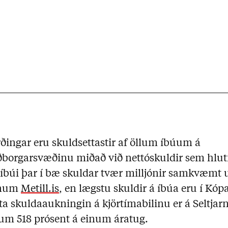
rðingar eru skuldsettastir af öllum íbúum á
borgarsvæðinu miðað við nettóskuldir sem hlutf
íbúi þar í bæ skuldar tvær milljónir samkvæmt
efnum
Metill.is
, en lægstu skuldir á íbúa eru í Kóp
ta skuldaaukningin á kjörtímabilinu er á Seltjar
 um 518 prósent á einum áratug.