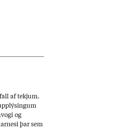
all af tekjum.
 upplýsingum
avogi og
narnesi þar sem