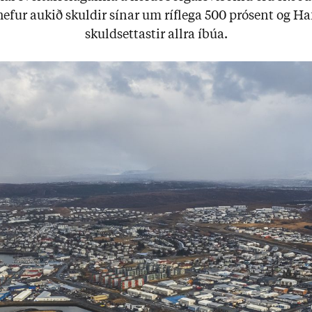
hef­ur auk­ið skuld­ir sín­ar um ríf­lega 500 pró­sent og Haf
skuld­sett­ast­ir allra íbúa.