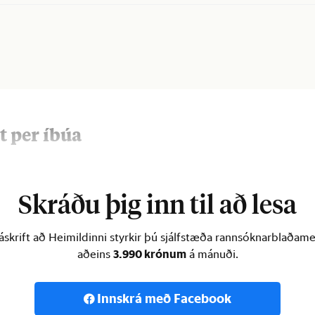
t per íbúa
skulda …
Skráðu þig inn til að lesa
skrift að Heimildinni styrkir þú sjálfstæða rannsóknarblaðamen
3.990 krónum
aðeins
á mánuði.
Innskrá með Facebook