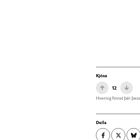
Kjósa
12
Hvernig finnst þér þess
Deila