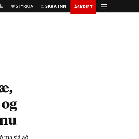
STYRKJA
SKRÁ INN
ÁSKRIFT
æ,
 og
inu
­uð má sjá að