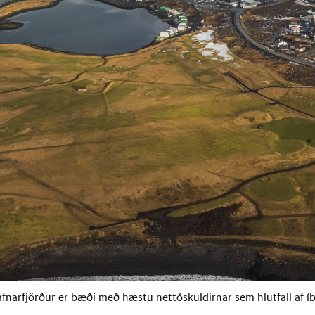
fnarfjörður er bæði með hæstu nettóskuldirnar sem hlutfall af