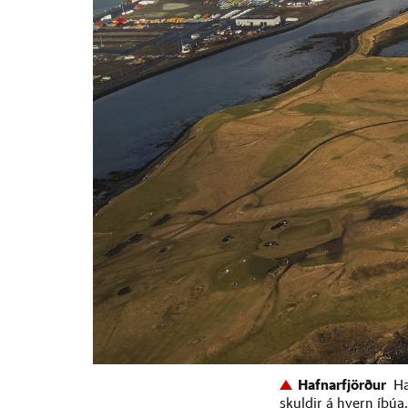
Hafnarfjörður
Ha
skuldir á hvern íbúa.