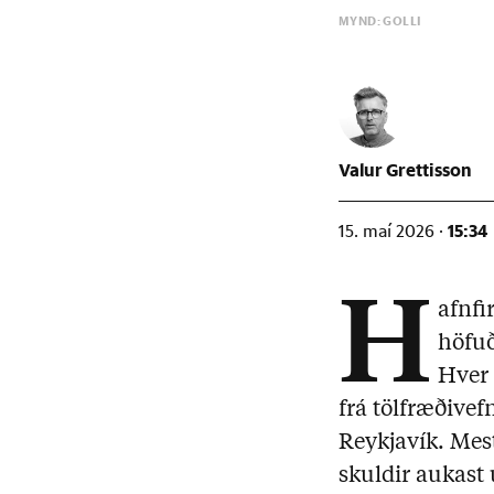
MYND: GOLLI
Valur Grettisson
15:34
15. maí 2026 ·
H
afnfi
höfuð
Hver 
frá tölfræðiv
Reykjavík. Mes
skuldir aukast