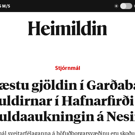
6 M/S
Stjórnmál
æstu gjöldin í Garðab
uldirnar í Hafnarfirði
uldaaukningin á Nes
mál sveit­ar­fé­lag­anna á höf­uð­borg­ar­svæð­inu eru skoð