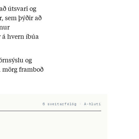
að útsvari og
r, sem þýðir að
nnur
 á hvern íbúa
jórnsýslu og
en mörg framboð