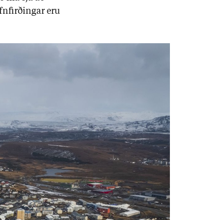
n­firð­ing­ar eru