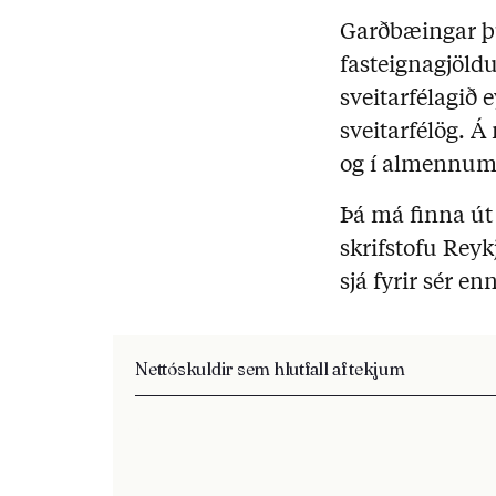
Garðbæingar þu
fasteignagjöld
sveitarfélagið
sveitarfélög. 
og í almennum r
Þá má finna út 
skrifstofu Rey
sjá fyrir sér e