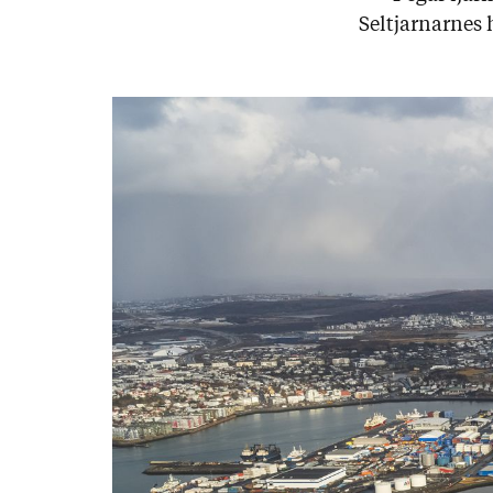
Seltjarn­ar­nes 