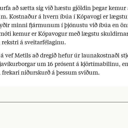
rfa að sætta sig við hæstu gjöldin þegar kemur 
um. Kostnaður á hvern íbúa í Kópavogi er lægstu
 eyðir minni fjármunum í þjónustu við íbúa en ö
Á móti kemur er Kópavogur með lægstu skuldirnar
ekstri á sveitarfélaginu.
á vef Metils að dregið hefur úr launakostnaði st
kjavíkurborgar um 16 prósent á kjörtímabilinu, 
nn frekari niðurskurð á þessum sviðum.