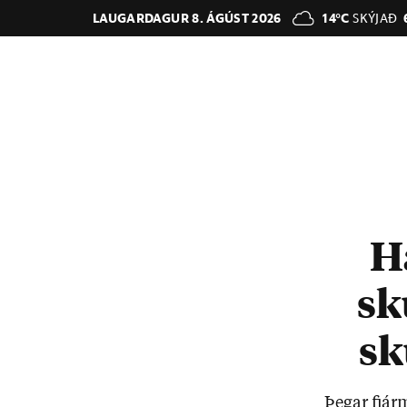
LAUGARDAGUR 8. ÁGÚST 2026
14°C
SKÝJAÐ
H
sk
sk
Þeg­ar fjár­