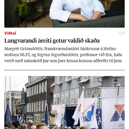
Viðtal
1
Langvar­andi áreiti get­ur vald­ið skaða
Mar­grét Gríms­dótt­ir, fram­kvæmda­stjóri hjúkr­un­ar á Heilsu­
stofn­un NLFÍ, og Sigrún Sig­urð­ar­dótt­ir, pró­fess­or við HA, hafa
ver­ið með nám­skeið þar sem þær kenna kon­um að­ferð­ir til þess
að tak­ast á við streitu og af­leið­ing­ar áfalla.