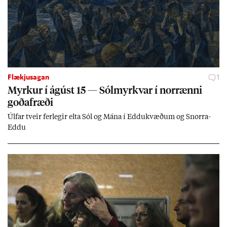
Flækjusagan
1
Myrk­ur í ág­úst 15 — Sól­myrkv­ar í nor­rænni
goða­fræði
Úlf­ar tveir fer­leg­ir elta Sól og Mána í Eddu­kvæð­um og Snorra-
Eddu