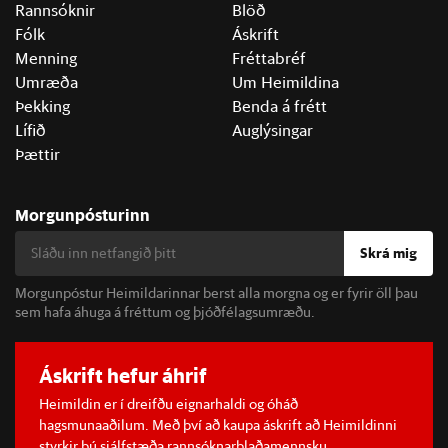
Rannsóknir
Blöð
Fólk
Áskrift
Menning
Fréttabréf
Umræða
Um Heimildina
Þekking
Benda á frétt
Lífið
Auglýsingar
Þættir
Morgunpósturinn
Skrá mig
Morgunpóstur Heimildarinnar berst alla morgna og er fyrir öll þau
sem hafa áhuga á fréttum og þjóðfélagsumræðu.
Áskrift hefur áhrif
Heimildin er í dreifðu eignarhaldi og óháð
hagsmunaaðilum. Með því að kaupa áskrift að Heimildinni
styrkir þú sjálfstæða rannsóknarblaðamennsku.