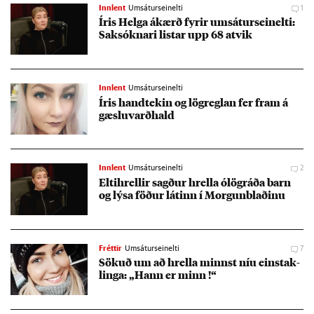
Innlent
Umsáturseinelti
1
Ír­is Helga ákærð fyr­ir umsát­ur­seinelti:
Sak­sókn­ari list­ar upp 68 at­vik
Innlent
Umsáturseinelti
Ír­is hand­tek­in og lög­regl­an fer fram á
gæslu­varð­hald
Innlent
Umsáturseinelti
2
Elti­hrell­ir sagð­ur hrella ólögráða barn
og lýsa föð­ur lát­inn í Morg­un­blað­inu
Fréttir
Umsáturseinelti
7
Sök­uð um að hrella minnst níu ein­stak­
linga: „Hann er minn !“