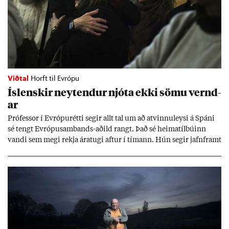
Viðtal
Horft til Evrópu
Ís­lensk­ir neyt­end­ur njóta ekki sömu vernd­
ar
Pró­fess­or í Evr­ópu­rétti seg­ir allt tal um að at­vinnu­leysi á Spáni
sé tengt Evr­ópu­sam­bands-að­ild rangt. Það sé heima­tíl­bú­inn
vandi sem megi rekja ára­tugi aft­ur í tím­ann. Hún seg­ir jafn­framt
að að­ild að ESB styrki stöðu neyt­enda, en það séu sann­ar­lega víti
til þess að var­ast.