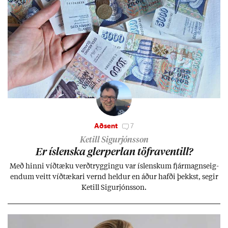
Aðsent
7
Ketill Sigurjónsson
Er ís­lenska glerperl­an töfra­ventill?
Með hinni víð­tæku verð­trygg­ingu var ís­lensk­um fjár­magns­eig­
end­um veitt víð­tæk­ari vernd held­ur en áð­ur hafði þekkst, seg­ir
Ketill Sig­ur­jóns­son.