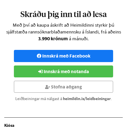
hafi verið handtekinn í febrúar á síðasta ári …
Skráðu þig inn til að lesa
Með því að kaupa áskrift að Heimildinni styrkir þú
sjálfstæða rannsóknarblaðamennsku á Íslandi, frá aðeins
3.990 krónum
á mánuði.
Innskrá með Facebook
Innskrá með notanda
Stofna aðgang
Leiðbeiningar má nálgast á
heimildin.is/leidbeiningar
.
Kjósa