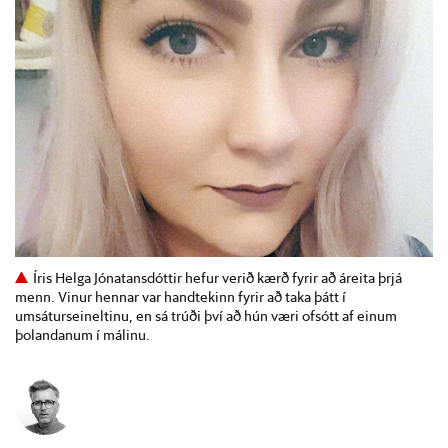
Íris Helga Jónatansdóttir hefur verið kærð fyrir að áreita þrjá
menn. Vinur hennar var handtekinn fyrir að taka þátt í
umsáturseineltinu, en sá trúði því að hún væri ofsótt af einum
þolandanum í málinu.