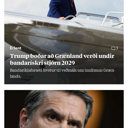
Erlent
3
Trump boð­ar að Græn­land verði und­ir
banda­rískri stjórn 2029
Banda­ríkja­for­seti hvet­ur til veð­máls um inn­limun Græn­
lands.