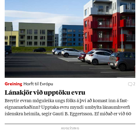
Greining
Horft til Evrópu
2
Lána­kjör við upp­töku evru
Breyt­ir evr­an mögu­leika ungs fólks á því að kom­ast inn á fast­
eigna­mark­að­inn? Upp­taka evru myndi um­bylta lánaum­hverfi
ís­lenskra heim­ila, seg­ir Gauti B. Eggerts­son. Ef mið­að er við 60
millj­óna króna lán til 25 ára myndi mán­að­ar­leg greiðslu­byrði
lækka um þriðj­ung.