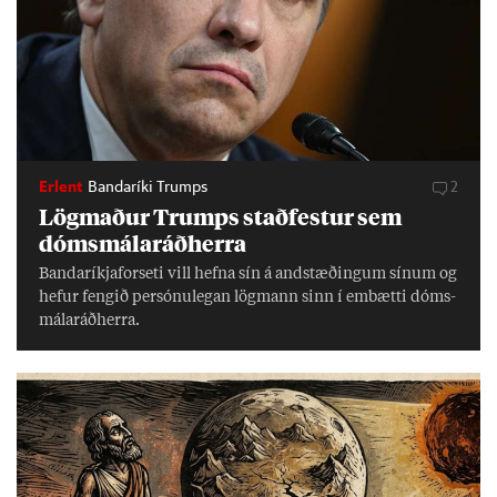
Erlent
Bandaríki Trumps
2
Lög­mað­ur Trumps stað­fest­ur sem
dóms­mála­ráð­herra
Banda­ríkja­for­seti vill hefna sín á and­stæð­ing­um sín­um og
hef­ur feng­ið per­sónu­leg­an lög­mann sinn í embætti dóms­
mála­ráð­herra.