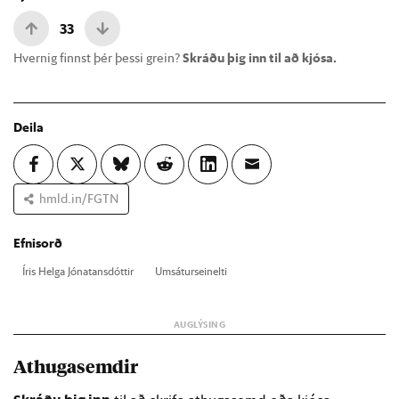
33
Hvernig finnst þér þessi grein?
Skráðu þig inn til að kjósa.
Deila
hmld.in/FGTN
Efnisorð
Ír­is Helga Jónatans­dótt­ir
Umsát­ur­seinelti
Athugasemdir