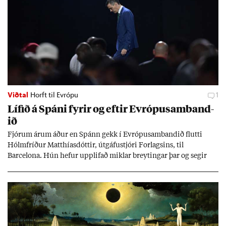
Viðtal
Horft til Evrópu
1
Líf­ið á Spáni fyr­ir og eft­ir Evr­ópu­sam­band­
ið
Fjór­um ár­um áð­ur en Spánn gekk í Evr­ópu­sam­band­ið flutti
Hólm­fríð­ur Matth­ías­dótt­ir, út­gáfu­stjóri For­lags­ins, til
Barcelona. Hún hef­ur upp­lif­að mikl­ar breyt­ing­ar þar og seg­ir
Evr­ópu­sam­band­ið hafa dælt styrkj­um til Spán­ar og það til ým­
issa mála, eins og til end­ur­bóta á sam­göng­um og land­bún­aði
jafnt sem styrkj­um til menn­ing­ar­mála. Þá hafi katalónsk­an hlot­
ið með­byr.