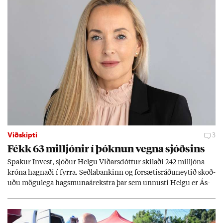
Viðskipti
3
Fékk 63 millj­ón­ir í þókn­un vegna sjóðs­ins
Spak­ur In­vest, sjóð­ur Helgu Við­ars­dótt­ur skil­aði 242 millj­óna
króna hagn­aði í fyrra. Seðla­bank­inn og for­sæt­is­ráðu­neyt­ið skoð­
uðu mögu­lega hags­muna­árekstra þar sem unnusti Helgu er Ás­
geir Jóns­son seðla­banka­stjóri.