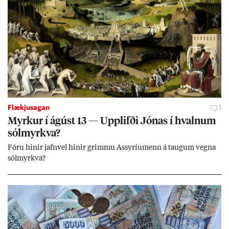
Flækjusagan
1
Myrk­ur í ág­úst 13 — Upp­lifði Jón­as í hvaln­um
sól­myrkva?
Fóru hinir jafn­vel hinir grimmu Ass­yríu­menn á taug­um vegna
sól­myrkva?