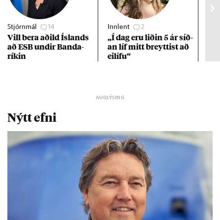
Stjórnmál
14
Innlent
2
Stj
Vill bera að­ild Ís­lands
„Í dag eru lið­in 5 ár síð­
Kre
að ESB und­ir Banda­
an líf mitt breytt­ist að
af 
rík­in
ei­lífu“
Nýtt efni