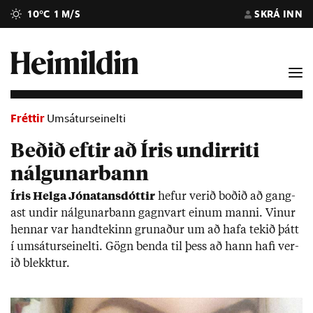
10°C
1 M/S
SKRÁ INN
Fréttir
Umsáturseinelti
Beðið eftir að Íris undirriti
nálgunarbann
Ír­is Helga Jónatans­dótt­ir
hef­ur ver­ið boð­ið að gang­
ast und­ir nálg­un­ar­bann gagn­vart ein­um manni. Vin­ur
henn­ar var hand­tek­inn grun­að­ur um að hafa tek­ið þátt
í umsát­ur­seinelti. Gögn benda til þess að hann hafi ver­
ið blekkt­ur.