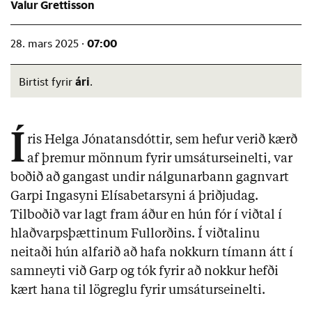
Valur Grettisson
07:00
28. mars 2025 ·
ári
Birtist fyrir
.
Í
ris Helga Jónatansdóttir, sem hefur verið kærð
af þremur mönnum fyrir umsáturseinelti, var
boðið að gangast undir nálgunarbann gagnvart
Garpi Ingasyni Elísabetarsyni á þriðjudag.
Tilboðið var lagt fram áður en hún fór í viðtal í
hlaðvarpsþættinum Fullorðins. Í viðtalinu
neitaði hún alfarið að hafa nokkurn tímann átt í
samneyti við Garp og tók fyrir að nokkur hefði
kært hana til lögreglu fyrir umsáturseinelti.