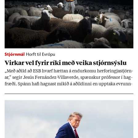
Stjórnmál
Horft til Evrópu
Virk­ar vel fyr­ir ríki með veika stjórn­sýslu
„Með að­ild að ESB hvarf hætt­an á end­ur­komu her­for­ingja­stjórn­
ar,“ seg­ir Jesús Fer­nández-Villa­ver­de, spænsk­ur pró­fess­or í hag­
fræði. Spánn hafi hagn­ast mik­ið á að­ild­inni en upp­taka evr­unn­
ar hafi engu að síð­ur skap­að áskor­an­ir.