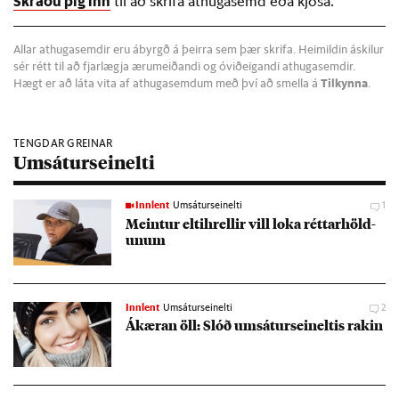
Skráðu þig inn
til að skrifa athugasemd eða kjósa.
Allar athugasemdir eru ábyrgð á þeirra sem þær skrifa. Heimildin áskilur
sér rétt til að fjarlægja ærumeiðandi og óviðeigandi athugasemdir.
Hægt er að láta vita af athugasemdum með því að smella á
Tilkynna
.
TENGDAR GREINAR
Umsáturseinelti
Innlent
Umsáturseinelti
1
Meint­ur elti­hrell­ir vill loka rétt­ar­höld­
un­um
Innlent
Umsáturseinelti
2
Ákær­an öll: Slóð umsát­ur­seinelt­is rak­in