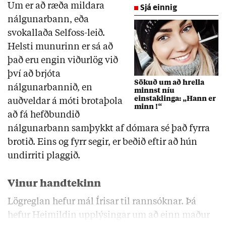
Um er að ræða mildara
Sjá einnig
nálgunarbann, eða
svokallaða Selfoss-leið.
Helsti munurinn er sá að
það eru engin viðurlög við
því að brjóta
Sökuð um að hrella
nálgunarbannið, en
minnst níu
einstaklinga: „Hann er
auðveldar á móti brotaþola
minn !“
að fá hefðbundið
nálgunarbann samþykkt af dómara sé það fyrra
brotið. Eins og fyrr segir, er beðið eftir að hún
undirriti plaggið.
Vinur handtekinn
Lögreglan hefur mál Írisar til rannsóknar. Þá
hefur Heimildin upplýsingar um að einn maður