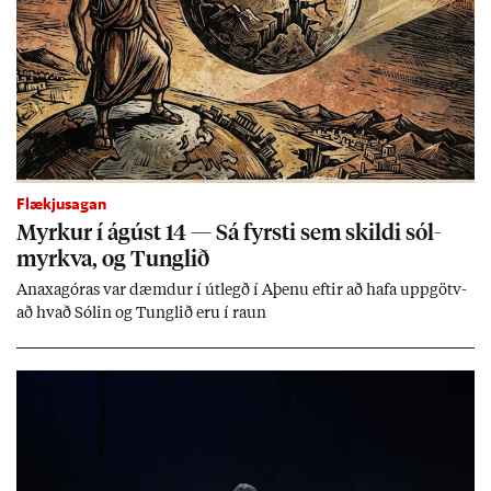
Flækjusagan
Myrk­ur í ág­úst 14 — Sá fyrsti sem skildi sól­
myrkva, og Tungl­ið
An­axagór­as var dæmd­ur í út­legð í Aþenu eft­ir að hafa upp­götv­
að hvað Sól­in og Tungl­ið eru í raun