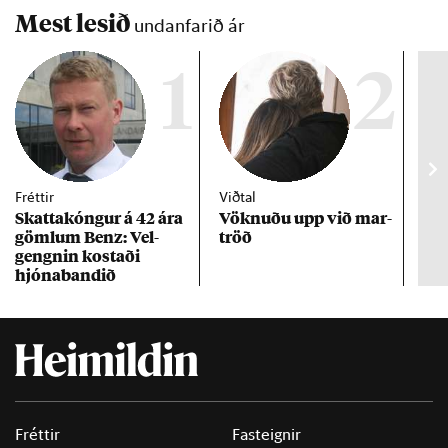
Mest lesið
undanfarið ár
1
2
Fréttir
Viðtal
Inn
Skattakóng­ur á 42 ára
Vökn­uðu upp við mar­
RÚV
göml­um Benz: Vel­
tröð
Mar
gengn­in kostaði
un
hjóna­band­ið
Fréttir
Fasteignir