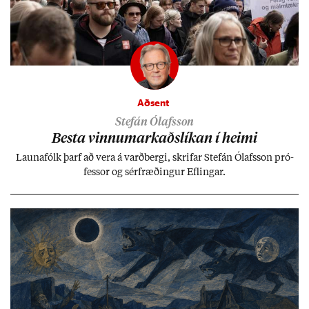
Aðsent
Stefán Ólafsson
Besta vinnu­mark­aðs­lík­an í heimi
Launa­fólk þarf að vera á varð­bergi, skrif­ar Stefán Ólafs­son pró­
fess­or og sér­fræð­ing­ur Efl­ing­ar.