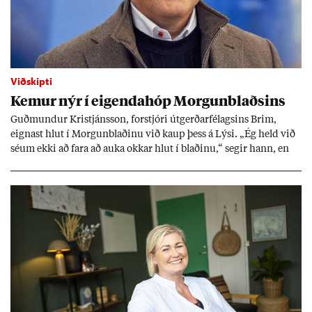
Viðskipti
Kem­ur nýr í eig­enda­hóp Morg­un­blaðs­ins
Guð­mund­ur Kristjáns­son, for­stjóri út­gerð­ar­fé­lags­ins Brim,
eign­ast hlut í Morg­un­blað­inu við kaup þess á Lýsi. „Ég held við
sé­um ekki að fara að auka okk­ar hlut í blað­inu,“ seg­ir hann, en
eig­end­ur blaðs­ins úr röð­um út­gerð­ar­manna greiddu ta­prekst­ur
þess í fyrra með 600 millj­óna hluta­fjáraukn­ingu.