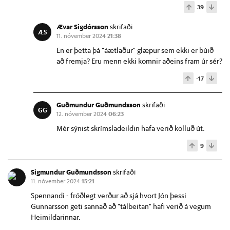
39
Ævar Sigdórsson
skrifaði
ÆS
11. nóvember 2024
21:38
En er þetta þá "áætlaður" glæpur sem ekki er búið
að fremja? Eru menn ekki komnir aðeins fram úr sér?
-17
Guðmundur Guðmundsson
skrifaði
GG
12. nóvember 2024
06:23
Mér sýnist skrímsladeildin hafa verið kölluð út.
9
Sigmundur Guðmundsson
skrifaði
11. nóvember 2024
15:21
Spennandi - fróðlegt verður að sjá hvort Jón þessi
Gunnarsson geti sannað að "tálbeitan" hafi verið á vegum
Heimildarinnar.