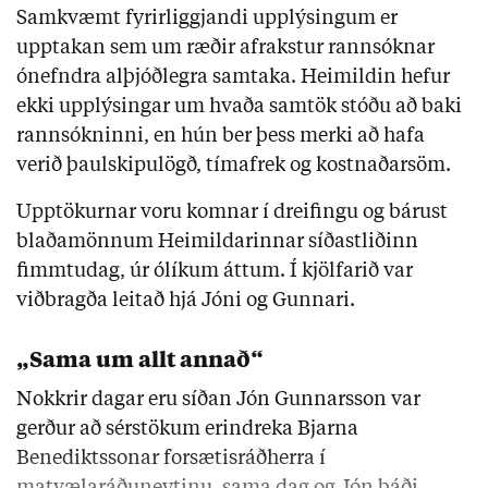
Samkvæmt fyrirliggjandi upplýsingum er
upptakan sem um ræðir afrakstur rannsóknar
ónefndra alþjóðlegra samtaka. Heimildin hefur
ekki upplýsingar um hvaða samtök stóðu að baki
rannsókninni, en hún ber þess merki að hafa
verið þaulskipulögð, tímafrek og kostnaðarsöm.
Upptökurnar voru komnar í dreifingu og bárust
blaðamönnum Heimildarinnar síðastliðinn
fimmtudag, úr ólíkum áttum. Í kjölfarið var
viðbragða leitað hjá Jóni og Gunnari.
„Sama um allt annað“
Nokkrir dagar eru síðan Jón Gunnarsson var
gerður að sérstökum erindreka Bjarna
Benediktssonar forsætisráðherra í