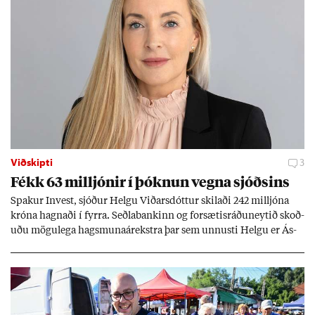
Viðskipti
3
Fékk 63 millj­ón­ir í þókn­un vegna sjóðs­ins
Spak­ur In­vest, sjóð­ur Helgu Við­ars­dótt­ur skil­aði 242 millj­óna
króna hagn­aði í fyrra. Seðla­bank­inn og for­sæt­is­ráðu­neyt­ið skoð­
uðu mögu­lega hags­muna­árekstra þar sem unnusti Helgu er Ás­
geir Jóns­son seðla­banka­stjóri.