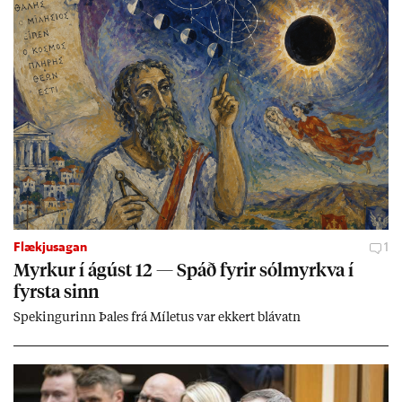
Flækjusagan
1
Myrk­ur í ág­úst 12 — Spáð fyr­ir sól­myrkva í
fyrsta sinn
Spek­ing­ur­inn Þa­les frá Míletus var ekk­ert blá­vatn