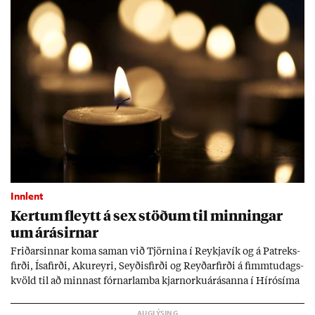
Innlent
Kert­um fleytt á sex stöð­um til minn­ing­ar
um árás­irn­ar
Frið­arsinn­ar koma sam­an við Tjörn­ina í Reykja­vík og á Pat­reks­
firði, Ísa­firði, Ak­ur­eyri, Seyð­is­firði og Reyð­ar­firði á fimmtu­dags­
kvöld til að minn­ast fórn­ar­lamba kjarn­orku­árás­anna í Hírósíma
og Naga­sakí.