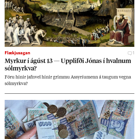
Flækjusagan
1
Myrk­ur í ág­úst 13 — Upp­lifði Jón­as í hvaln­um
sól­myrkva?
Fóru hinir jafn­vel hinir grimmu Ass­yríu­menn á taug­um vegna
sól­myrkva?