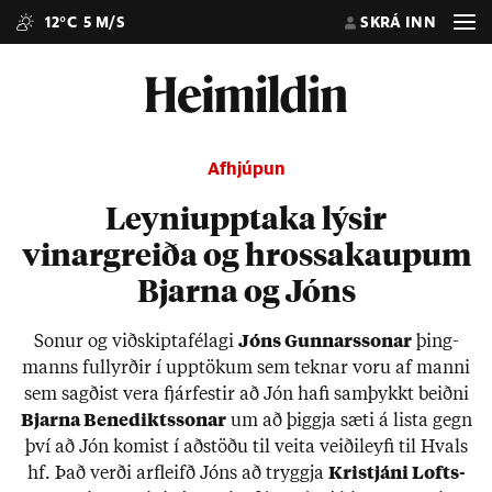
12°C
5 M/S
SKRÁ INN
Afhjúpun
Leyniupptaka lýsir
vinargreiða og hrossakaupum
Bjarna og Jóns
Son­ur og við­skipta­fé­lagi
Jóns Gunn­ars­son­ar
þing­
manns full­yrð­ir í upp­tök­um sem tekn­ar voru af manni
sem sagð­ist vera fjár­fest­ir að Jón hafi sam­þykkt beiðni
Bjarna Bene­dikts­son­ar
um að þiggja sæti á lista gegn
því að Jón kom­ist í að­stöðu til veita veiði­leyfi til Hvals
hf. Það verði arf­leifð Jóns að tryggja
Kristjáni Lofts­