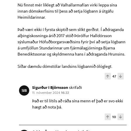
Nú finnst mér líklegt að Valhallarmafían virki leppa sína
innan dómskerfisins til þess að setja lögbann á útgáfu
Heimildarinnar.
Það væri ekki í fyrsta skiptið sem slíkt gerðist. Í aðdraganda
alþingiskosninga árið 2017 stóð Þórólfur Halldórsson
sýslumaður Höfuðborgarsvæðisins fyrir því að setja lögbann
á umfjöllun Stundarinnar um fjármálagjörninga Bjarna
Benediktssonar og skyldmenna hans í aðdraganda Hrunsins.
Síðar dæmdu dómstólar landsins lögbannið ólöglegt.
47
Sigurður I Björnsson
skrifaði
SIB
11. nóvember 2024
16:22
Það er til lítils að ráða sína menn ef það er svo ekki
hægt að nota þá.
10