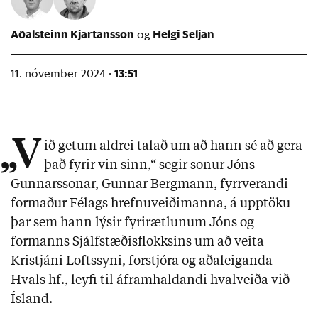
Aðalsteinn Kjartansson
Helgi Seljan
13:51
11. nóvember 2024 ·
„V
ið getum aldrei talað um að hann sé að gera
það fyrir vin sinn,“
segir sonur Jóns
Gunnarssonar, Gunnar Bergmann, fyrrverandi
formaður Félags hrefnuveiðimanna, á upptöku
þar sem hann lýsir fyrirætlunum Jóns og
formanns Sjálfstæðisflokksins um að veita
Kristjáni Loftssyni, forstjóra og aðaleiganda
Hvals hf., leyfi til áframhaldandi hvalveiða við
Ísland.