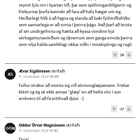
reynst ljós inn í bjartari tíð, þar sem spillningardólgarnir og
frekjurnar þurfa kannski að fara að hafa hægar um sig.
Heiðarlegt fólk á að fagna og standa að baki fjölmiðlafólks
sem sannarlega er að vinna í þeirra þágu. Það þarf að hrista
af sér undirgefnina og hætta að kyssa vöndinn hjá
sérhagsmunavörðum og óþverrum sem ganga erinda þeirra
sem vilja halda samfélagi okkar niðri í misskiptingu og rugli.
28
Ævar Sigdórsson
skrifaði
ÆS
11. nóvember 2024
18:49
Fullur strákur að monta sig við atvinnuglæpamann. Frekar
klént og ég sé ekki annan "glæp" en að hella víni í son
einhvers til að fá eitthvað djúsí :-)
-27
Oddur Örvar Magnússon
skrifaði
OÖM
11. nóvember 2024
17:42
Djúsí.