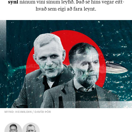
syni
nán­um vini sín­um leyf­ið. Það sé hins veg­ar eitt­
hvað sem eigi að fara leynt.
MYND: HEIMILDIN / DAVÍÐ ÞÓR