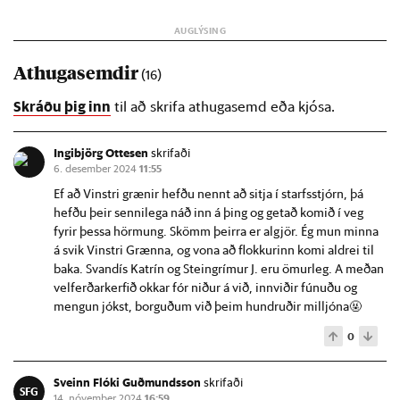
Athugasemdir
(16)
Skráðu þig inn
til að skrifa athugasemd eða kjósa.
Ingibjörg Ottesen
skrifaði
6. desember 2024
11:55
Ef að Vinstri grænir hefðu nennt að sitja í starfsstjórn, þá
hefðu þeir sennilega náð inn á þing og getað komið í veg
fyrir þessa hörmung. Skömm þeirra er algjör. Ég mun minna
á svik Vinstri Grænna, og vona að flokkurinn komi aldrei til
baka. Svandís Katrín og Steingrímur J. eru ömurleg. A meðan
velferðarkerfið okkar fór niður á við, innviðir fúnuðu og
mengun jókst, borguðum við þeim hundruðir milljóna🤬
0
Sveinn Flóki Guðmundsson
skrifaði
SFG
14. nóvember 2024
16:59