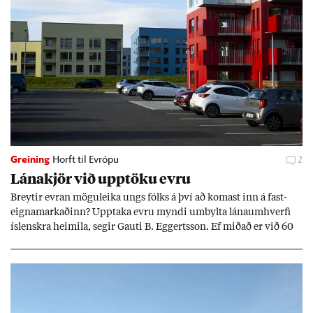
Greining
Horft til Evrópu
2
Lána­kjör við upp­töku evru
Breyt­ir evr­an mögu­leika ungs fólks á því að kom­ast inn á fast­
eigna­mark­að­inn? Upp­taka evru myndi um­bylta lánaum­hverfi
ís­lenskra heim­ila, seg­ir Gauti B. Eggerts­son. Ef mið­að er við 60
millj­óna króna lán til 25 ára myndi mán­að­ar­leg greiðslu­byrði
lækka um þriðj­ung.