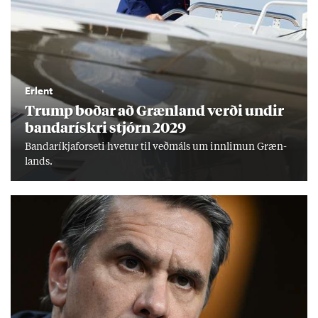
Erlent
Trump boð­ar að Græn­land verði und­ir
banda­rískri stjórn 2029
Banda­ríkja­for­seti hvet­ur til veð­máls um inn­limun Græn­
lands.