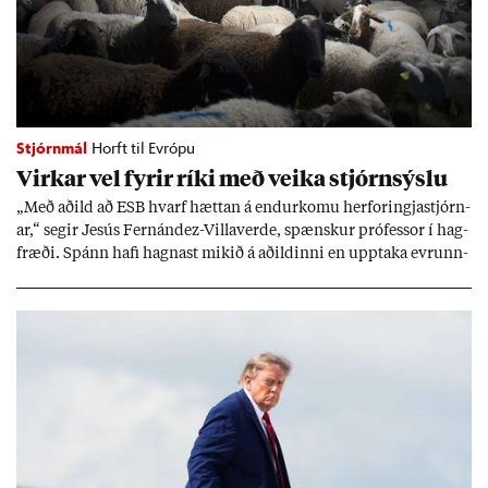
Stjórnmál
Horft til Evrópu
Virk­ar vel fyr­ir ríki með veika stjórn­sýslu
„Með að­ild að ESB hvarf hætt­an á end­ur­komu her­for­ingja­stjórn­
ar,“ seg­ir Jesús Fer­nández-Villa­ver­de, spænsk­ur pró­fess­or í hag­
fræði. Spánn hafi hagn­ast mik­ið á að­ild­inni en upp­taka evr­unn­
ar hafi engu að síð­ur skap­að áskor­an­ir.