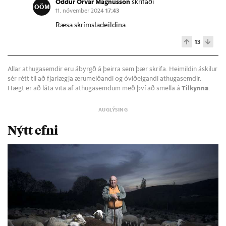
Oddur Örvar Magnússon
skrifaði
OÖM
11. nóvember 2024
17:43
Ræsa skrímsladeildina.
13
Allar athugasemdir eru ábyrgð á þeirra sem þær skrifa. Heimildin áskilur
sér rétt til að fjarlægja ærumeiðandi og óviðeigandi athugasemdir.
Hægt er að láta vita af athugasemdum með því að smella á
Tilkynna
.
Nýtt efni