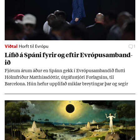
Viðtal
Horft til Evrópu
1
Líf­ið á Spáni fyr­ir og eft­ir Evr­ópu­sam­band­
ið
Fjór­um ár­um áð­ur en Spánn gekk í Evr­ópu­sam­band­ið flutti
Hólm­fríð­ur Matth­ías­dótt­ir, út­gáfu­stjóri For­lags­ins, til
Barcelona. Hún hef­ur upp­lif­að mikl­ar breyt­ing­ar þar og seg­ir
Evr­ópu­sam­band­ið hafa dælt styrkj­um til Spán­ar og það til ým­
issa mála, eins og til end­ur­bóta á sam­göng­um og land­bún­aði
jafnt sem styrkj­um til menn­ing­ar­mála. Þá hafi katalónsk­an hlot­
ið með­byr.