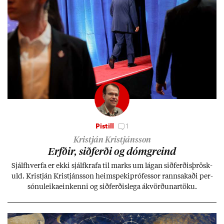
Pistill
1
Kristján Kristjánsson
Erfð­ir, sið­ferði og dómgreind
Sjálf­hverfa er ekki sjálf­krafa til marks um lág­an sið­ferð­is­þrösk­
uld. Kristján Kristjáns­son heim­speki­pró­fess­or rann­sak­aði per­
sónu­leika­ein­kenni og sið­ferð­is­lega ákvörð­un­ar­töku.