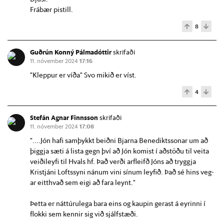
Frábær pistill.
8
Guðrún Konný Pálmadóttir
skrifaði
11. nóvember 2024
17:16
"Kleppur er víða" Svo mikið er víst.
4
Stefán Agnar Finnsson
skrifaði
11. nóvember 2024
17:08
"....Jón hafi sam­þykkt beiðni Bjarna Bene­dikts­son­ar um að
þiggja sæti á lista gegn því að Jón kom­ist í að­stöðu til veita
veiði­leyfi til Hvals hf. Það verði arf­leifð Jóns að tryggja
Kristjáni Lofts­syni nán­um vini sín­um leyf­ið. Það sé hins veg­
ar eitt­hvað sem eigi að fara leynt."
Þetta er náttúrulega bara eins og kaupin gerast á eyrinni í
flokki sem kennir sig við sjálfstæði.