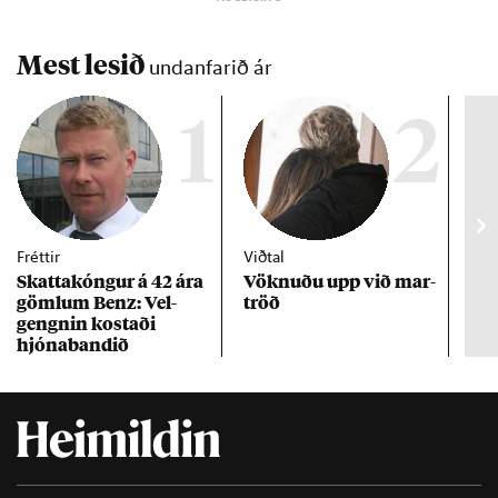
Mest lesið
undanfarið ár
1
2
Fréttir
Viðtal
Inn
Skattakóng­ur á 42 ára
Vökn­uðu upp við mar­
RÚV
göml­um Benz: Vel­
tröð
Mar
gengn­in kostaði
un
hjóna­band­ið