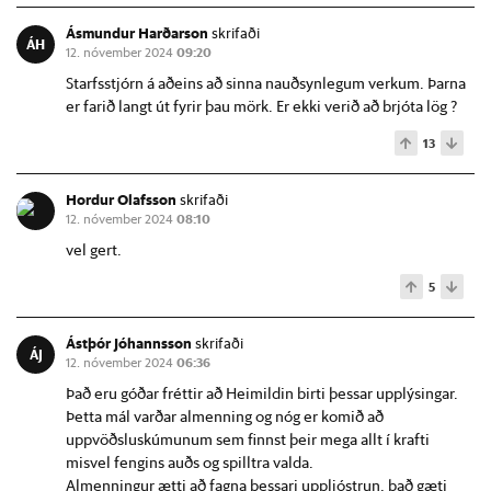
Ásmundur Harðarson
skrifaði
ÁH
12. nóvember 2024
09:20
Starfsstjórn á aðeins að sinna nauðsynlegum verkum. Þarna
er farið langt út fyrir þau mörk. Er ekki verið að brjóta lög ?
13
Hordur Olafsson
skrifaði
12. nóvember 2024
08:10
vel gert.
5
Ástþór Jóhannsson
skrifaði
ÁJ
12. nóvember 2024
06:36
Það eru góðar fréttir að Heimildin birti þessar upplýsingar.
Þetta mál varðar almenning og nóg er komið að
uppvöðsluskúmunum sem finnst þeir mega allt í krafti
misvel fengins auðs og spilltra valda.
Almenningur ætti að fagna þessari uppljóstrun, það gæti