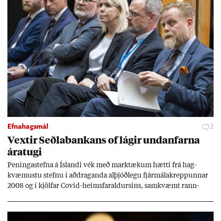
Efnahagsmál
2
Vext­ir Seðla­bank­ans of lág­ir und­an­farna
ára­tugi
Pen­inga­stefna á Ís­landi vék með mark­tæk­um hætti frá hag­
kvæm­ustu stefnu í að­drag­anda al­þjóð­legu fjár­málakrepp­unn­ar
2008 og í kjöl­far Covid-heims­far­ald­urs­ins, sam­kvæmt rann­
sókn­ar­rit­gerð Seðla­bank­ans. Vext­ir hafa al­mennt ver­ið of lág­ir.
Tíð áföll og óvissa tor­velda hag­stjórn á Ís­landi.