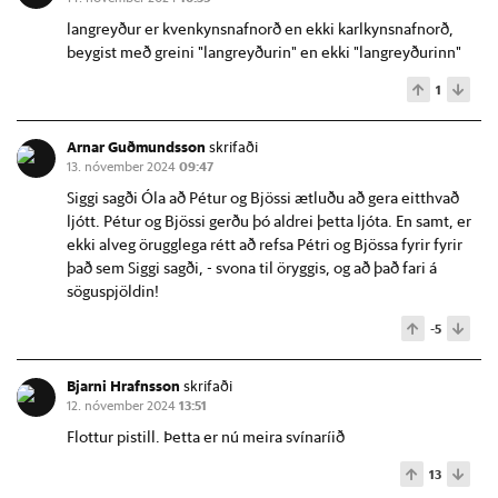
langreyður er kvenkynsnafnorð en ekki karlkynsnafnorð,
beygist með greini "langreyðurin" en ekki "langreyðurinn"
1
Arnar Guðmundsson
skrifaði
13. nóvember 2024
09:47
Siggi sagði Óla að Pétur og Bjössi ætluðu að gera eitthvað
ljótt. Pétur og Bjössi gerðu þó aldrei þetta ljóta. En samt, er
ekki alveg örugglega rétt að refsa Pétri og Bjössa fyrir fyrir
það sem Siggi sagði, - svona til öryggis, og að það fari á
söguspjöldin!
-5
Bjarni Hrafnsson
skrifaði
12. nóvember 2024
13:51
Flottur pistill. Þetta er nú meira svínaríið
13