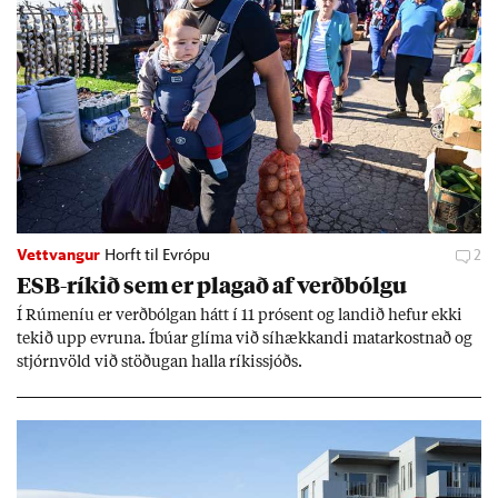
Vettvangur
Horft til Evrópu
2
ESB-rík­ið sem er plag­að af verð­bólgu
Í Rúm­en­íu er verð­bólg­an hátt í 11 pró­sent og land­ið hef­ur ekki
tek­ið upp evr­una. Íbú­ar glíma við sí­hækk­andi mat­ar­kostn­að og
stjórn­völd við stöð­ug­an halla rík­is­sjóðs.