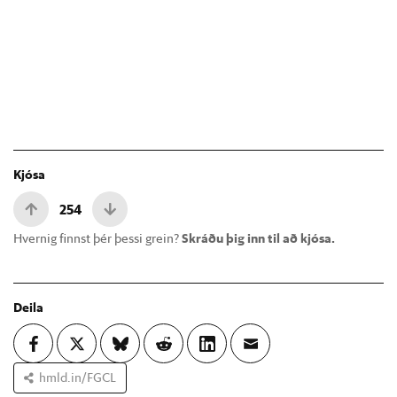
Kjósa
254
Hvernig finnst þér þessi grein?
Skráðu þig inn til að kjósa.
Deila
hmld.in/FGCL