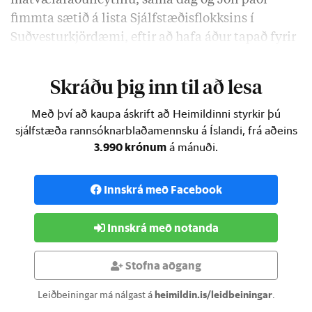
matvælaráðuneytinu, sama dag og Jón þáði
fimmta sætið á lista Sjálfstæðisflokksins í
Suðvesturkjördæmi, eftir að hafa áður tapað fyrir
varaformanni flokksins …
Skráðu þig inn til að lesa
Með því að kaupa áskrift að Heimildinni styrkir þú
sjálfstæða rannsóknarblaðamennsku á Íslandi, frá aðeins
3.990 krónum
á mánuði.
Innskrá með Facebook
Innskrá með notanda
Stofna aðgang
Leiðbeiningar má nálgast á
heimildin.is/leidbeiningar
.