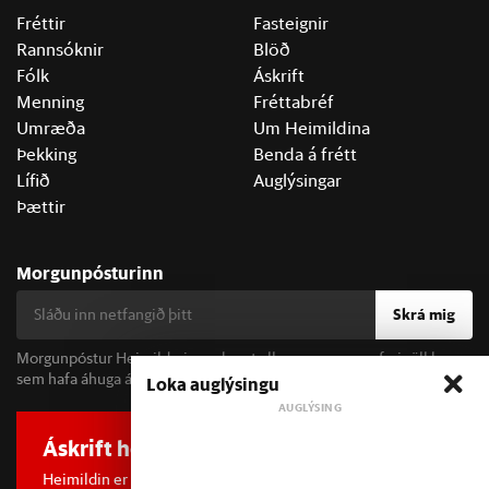
Fréttir
Fasteignir
Rannsóknir
Blöð
Fólk
Áskrift
Menning
Fréttabréf
Umræða
Um Heimildina
Þekking
Benda á frétt
Lífið
Auglýsingar
Þættir
Morgunpósturinn
Skrá mig
Morgunpóstur Heimildarinnar berst alla morgna og er fyrir öll þau
sem hafa áhuga á fréttum og þjóðfélagsumræðu.
Loka auglýsingu
Áskrift hefur áhrif
Heimildin er í dreifðu eignarhaldi og óháð