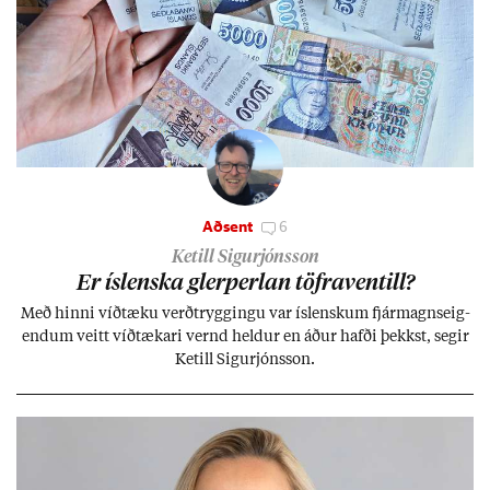
Aðsent
6
Ketill Sigurjónsson
Er ís­lenska glerperl­an töfra­ventill?
Með hinni víð­tæku verð­trygg­ingu var ís­lensk­um fjár­magns­eig­
end­um veitt víð­tæk­ari vernd held­ur en áð­ur hafði þekkst, seg­ir
Ketill Sig­ur­jóns­son.