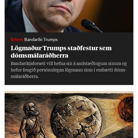
Erlent
Bandaríki Trumps
Lög­mað­ur Trumps stað­fest­ur sem
dóms­mála­ráð­herra
Banda­ríkja­for­seti vill hefna sín á and­stæð­ing­um sín­um og
hef­ur feng­ið per­sónu­leg­an lög­mann sinn í embætti dóms­
mála­ráð­herra.