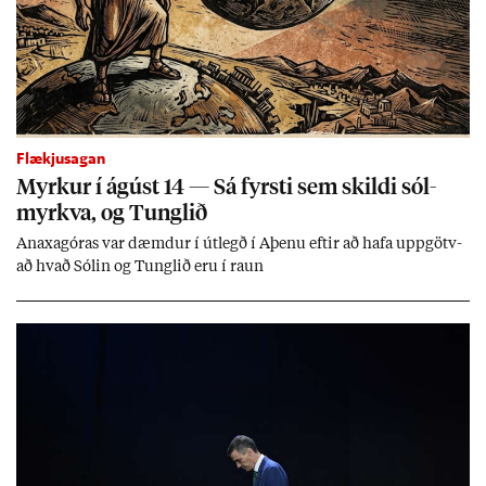
Flækjusagan
Myrk­ur í ág­úst 14 — Sá fyrsti sem skildi sól­
myrkva, og Tungl­ið
An­axagór­as var dæmd­ur í út­legð í Aþenu eft­ir að hafa upp­götv­
að hvað Sól­in og Tungl­ið eru í raun