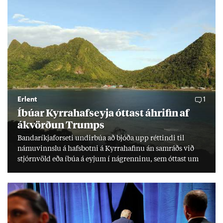
Erlent
1
Íbú­ar Kyrra­hafs­eyja ótt­ast áhrif­in af
ákvörð­un Trumps
Banda­ríkja­for­seti und­ir­búa að bjóða upp rétt­indi til
námu­vinnslu á hafs­botni á Kyrra­haf­inu án sam­ráðs við
stjórn­völd eða íbúa á eyj­um í ná­grenn­inu, sem ótt­ast um
lífs­við­ur­væri sitt og um­hverfi.