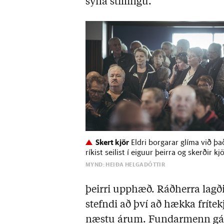
sýna stillingu.
Skert kjör
Eldri borgarar glíma við þa
ríkist seilist í eiguur þeirra og skerðir kjö
MYND: HEIÐA HELGADÓTTIR
þeirri upphæð. Ráðherra lagði
stefndi að því að hækka fríte
næstu árum. Fundarmenn gáfu 