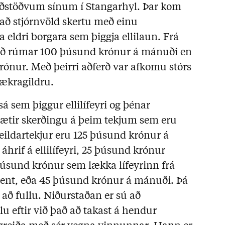
fuðstöðvum sínum í Stangarhyl. Þar kom
ð stjórnvöld skertu með einu
a eldri borgara sem þiggja ellilaun. Frá
rið rúmar 100 þúsund krónur á mánuði en
krónur. Með þeirri aðferð var afkomu stórs
tækragildru.
sá sem þiggur ellilífeyri og þénar
ætir skerðingu á þeim tekjum sem eru
ldartekjur eru 125 þúsund krónur á
hrif á ellilífeyri, 25 þúsund krónur
 þúsund krónur sem lækka lífeyrinn frá
ent, eða 45 þúsund krónur á mánuði. Þá
 að fullu. Niðurstaðan er sú að
lu eftir við það að takast á hendur