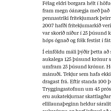
Félag eldri borgara hélt í hö
fram megn óánægja með það a
pennastriki frítekjumark þeirr
2007 hafði frítekjumarkið ve
var skorið niður í 25 þúsund 
hóps ógnað og fólk festist í fá
Í einföldu máli þýðir þetta að 
aukalega 125 þúsund krónur s
umfram 25 þúsund krónur. Hei
mánuði. Tekjur sem hafa ekki á
dragast frá. Eftir standa 100
Tryggingastofnun um 45 prós
eru aukatekjurnar skattlagðar
ellilaunaþeginn heldur sáralit