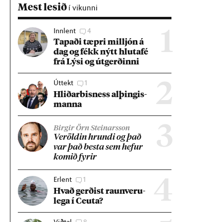
Mest lesið
í vikunni
Innlent
4
1
Tap­aði tæpri millj­ón á
dag og fékk nýtt hluta­fé
frá Lýsi og út­gerð­inni
Úttekt
1
2
Hlið­ar­bis­ness al­þing­is­
manna
3
Birgir Örn Steinarsson
Ver­öld­in hrundi og það
var það besta sem hef­ur
kom­ið fyr­ir
Erlent
1
4
Hvað gerð­ist raun­veru­
lega í Ceuta?
Viðtal
8