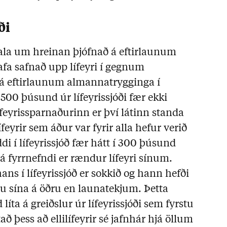
ði
la um hreinan þjófnað á eftirlaunum
afa safnað upp lífeyri í gegnum
m á eftirlaunum almannatrygginga í
00 þúsund úr lífeyrissjóði fær ekki
Lífeyrissparnaðurinn er því látinn standa
yrir sem áður var fyrir alla hefur verið
i í lífeyrissjóð fær hátt í 300 þúsund
sá fyrrnefndi er rændur lífeyri sínum.
s í lífeyrissjóð er sokkið og hann hefði
mu sína á öðru en launatekjum. Þetta
 líta á greiðslur úr lífeyrissjóði sem fyrstu
tað þess að ellilífeyrir sé jafnhár hjá öllum