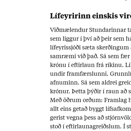
Lífeyririnn einskis vir
Viðmælendur Stundarinnar ta
sem liggur í því að þeir sem h
lífeyrissjóði sæta skerðingu
samræmi við það. Sá sem fær 5
krónu í eftirlaun frá ríkinu. 
undir framfærslunni. Grunnlífe
afnuminn. Sá sem aldrei greidd
krónur. Þetta þýðir í raun að 
Með öðrum orðum: Framlag han
allt eins getað byggt lífsafko
gerist vegna þess að stjórnvöld
stoð í eftirlaunagreiðslum. Í s