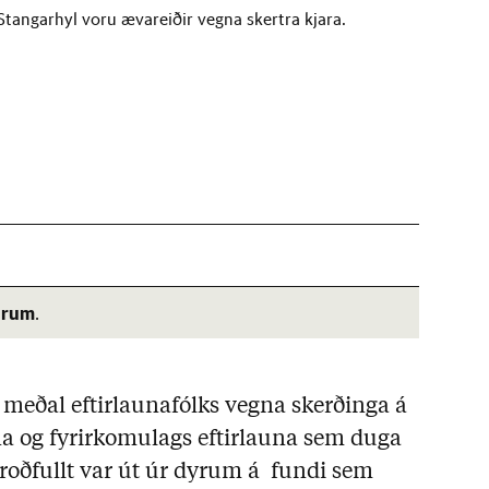
tangarhyl voru ævareiðir vegna skertra kjara.
árum
.
á meðal eftirlaunafólks vegna skerðinga á
una og fyrirkomulags eftirlauna sem duga
Troðfullt var út úr dyrum á fundi sem