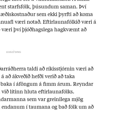
rlent starfsfólk, þúsundum saman. Því
næðiskostnaður sem ekki þyrfti að koma
innuafl væri notað. Eftirlaunafólkið væri á
 væri því þjóðhagslega hagkvæmt að
rráðherra taldi að ríkisstjórnin væri að
i á að ákveðið hefði verið að taka
il baka í áföngum á fimm árum. Reyndar
ið lítinn hluta eftirlaunafólks.
darmanna sem var greinilega mjög
 á endanum í taumana og bað fólk um að