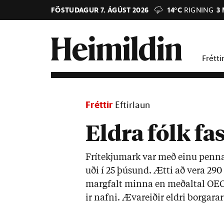
FÖSTUDAGUR 7. ÁGÚST 2026
14°C
RIGNING
3
Frétti
Fréttir
Eftirlaun
Eldra fólk fa
Frí­tekju­mark var með einu penn­
uði í 25 þús­und. Ætti að vera 290 þ
marg­falt minna en með­al­tal OECD 
ir nafni. Æv­areið­ir eldri borg­ar­ar