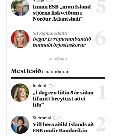
5
Inn­an ESB „mun Ís­land
stjórna fisk­veið­um í
Norð­ur-Atlants­hafi“
6
Sif Sigmarsdóttir
Þeg­ar Evr­ópu­sam­band­ið
bann­aði brjósta­skor­ur
Mest lesið
í mánuðinum
Innlent
2
1
„Í dag eru lið­in 5 ár síð­an
líf mitt breytt­ist að ei­
lífu“
Stjórnmál
14
2
Vill bera að­ild Ís­lands að
ESB und­ir Banda­rík­in