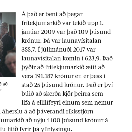
Á það er bent að þegar
frítekjumarkið var tekið upp 1.
janúar 2009 var það 109 þúsund
krónur. Þá var launavísitalan
355,7. Í júlímánuði 2017 var
launavísitalan komin í 623,9. Það
þýðir að frítekjumarkið ætti að
vera 191.187 krónur en er þess í
ð að
stað 25 þúsund krónur. Það er því
r.
búið að skerða kjör þeirra sem
lifa á ellilífeyri einum sem nemur
 áherslu á að þáverandi ríkisstjórn
kjumarkið að nýju í 100 þúsund krónur á
lítið fyrir þá yfirlýsingu.