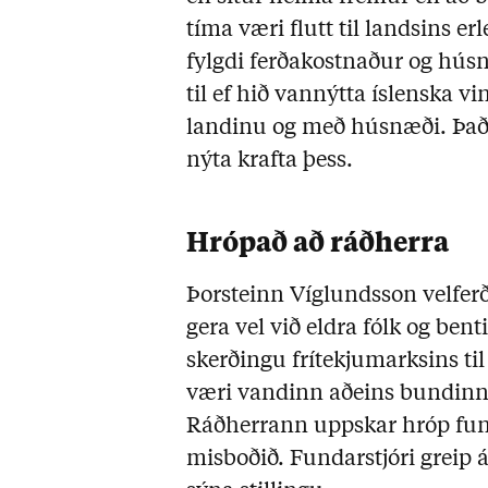
tíma væri flutt til landsins e
fylgdi ferðakostnaður og hús
til ef hið vannýtta íslenska v
landinu og með húsnæði. Það
nýta krafta þess.
Hrópað að ráðherra
Þorsteinn Víglundsson velferða
gera vel við eldra fólk og bent
skerðingu frítekjumarksins t
væri vandinn aðeins bundinn v
Ráðherrann uppskar hróp fun
misboðið. Fundarstjóri greip