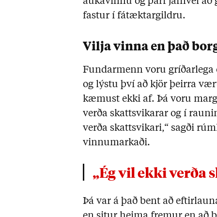
aukavinnu og þarf jafnvel að
fastur í fátæktargildru.
Vilja vinna en það borg
Fundarmenn voru gríðarlega ós
og lýstu því að kjör þeirra væ
kæmust ekki af. Þá voru margir 
verða skattsvikarar og í raunin
verða skattsvikari,“ sagði rú
vinnumarkaði.
„Ég vil ekki verða
Þá var á það bent að eftirlau
en situr heima fremur en að 