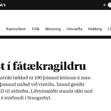
 M/S
r
Rannsóknir
Fólk
Menning
Umræða
Þekking
Lí
st í fátækragildru
astriki lækk­að úr 100 þús­und krón­um á mán­
ús­und mið­að við vísi­tölu. Ís­land greið­ir
til aldr­aðra. Líf­eyr­is­sjóð­ir standa ekki und­
 á stór­fundi í Stang­ar­hyl.