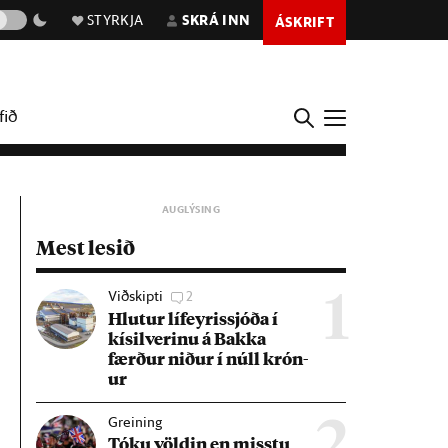
STYRKJA
SKRÁ INN
ÁSKRIFT
fið
Mest lesið
Viðskipti
2
1
Hlut­ur líf­eyr­is­sjóða í
kís­il­ver­inu á Bakka
færð­ur nið­ur í núll krón­
ur
Greining
2
Tóku völd­in en misstu