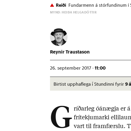
Reiði
Fundarmenn á stórfundinum í S
MYND: HEIÐA HELGADÓTTIR
Reynir Traustason
11:00
26. september 2017 ·
9 
Birtist upphaflega í Stundinni fyrir
G
ríðarleg óánægja er 
frítekjumarki ellila
vart til framfærslu. 