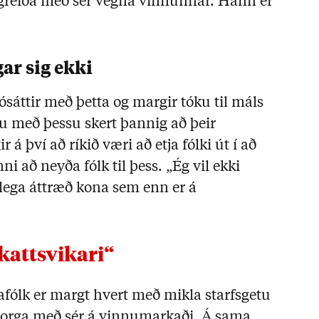
 greiða með sér vegna vinnunnar. Hann er
ar sig ekki
áttir með þetta og margir tóku til máls
ru með þessu skert þannig að þeir
á því að ríkið væri að etja fólki út í að
ni að neyða fólk til þess. „Ég vil ekki
mlega áttræð kona sem enn er á
 skattsvikari“
nafólk er margt hvert með mikla starfsgetu
borga með sér á vinnumarkaði. Á sama