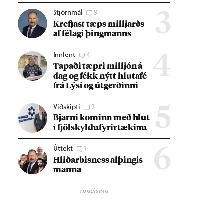
Stjórnmál
9
3
Krefjast tæps millj­arðs
af fé­lagi þing­manns
Innlent
4
4
Tap­aði tæpri millj­ón á
dag og fékk nýtt hluta­fé
frá Lýsi og út­gerð­inni
Viðskipti
2
5
Bjarni kom­inn með hlut
í fjöl­skyldu­fyr­ir­tæk­inu
Úttekt
1
6
Hlið­ar­bis­ness al­þing­is­
manna