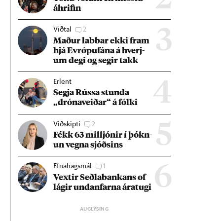
áhrif­in
Viðtal
2
3
Mað­ur labb­ar ekki fram
hjá Evr­ópuf­ána á hverj­
um degi og seg­ir takk
Erlent
4
Segja Rússa stunda
„dróna­veið­ar“ á fólki
Viðskipti
2
5
Fékk 63 millj­ón­ir í þókn­
un vegna sjóðs­ins
Efnahagsmál
1
6
Vext­ir Seðla­bank­ans of
lág­ir und­an­farna ára­tugi