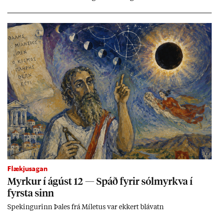
Flækjusagan
Myrk­ur í ág­úst 12 — Spáð fyr­ir sól­myrkva í
fyrsta sinn
Spek­ing­ur­inn Þa­les frá Míletus var ekk­ert blá­vatn