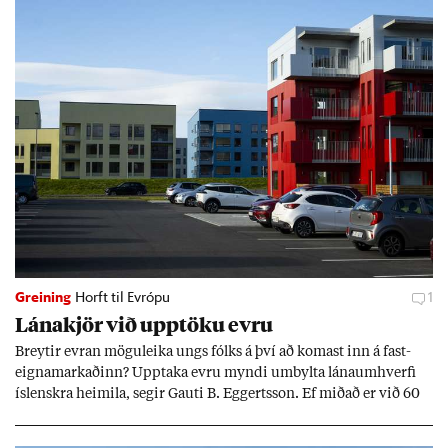
Greining
Horft til Evrópu
1
Lána­kjör við upp­töku evru
Breyt­ir evr­an mögu­leika ungs fólks á því að kom­ast inn á fast­
eigna­mark­að­inn? Upp­taka evru myndi um­bylta lánaum­hverfi
ís­lenskra heim­ila, seg­ir Gauti B. Eggerts­son. Ef mið­að er við 60
millj­óna króna lán til 25 ára myndi mán­að­ar­leg greiðslu­byrði
lækka um þriðj­ung.