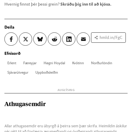
Hvernig finnst þér þessi grein?
Skráðu þig inn til að kjósa.
Deila
hmld.in/FgC
Efnisorð
Er­lent
Fær­eyj­ar
Høgni Hoy­dal
Kvót­inn
Norð­ur­lönd­in
Sjáv­ar­út­veg­ur
Upp­boðs­leið­in
Athugasemdir
Allar athugasemdir eru ábyrgð á þeirra sem þær skrifa. Heimildin áskilur
sér rétt til að fjarlægja ærumeiðandi og óviðeigandi athugasemdir.