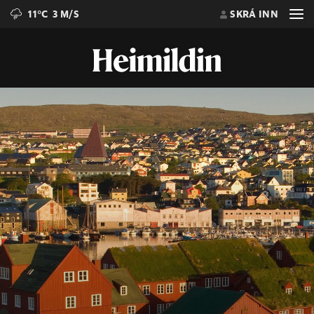
11°C
3 M/S
SKRÁ INN