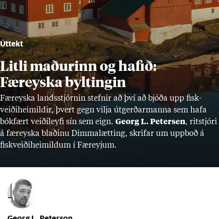
Úttekt
Litli maðurinn og hafið:
Færeyska byltingin
Fær­eyska lands­stjórn­in stefn­ir að því að bjóða upp fisk­
veiði­heim­ild­ir, þvert gegn vilja út­gerð­ar­manna sem hafa
bók­fært veiði­leyfi sín sem eign.
Georg L. Peter­sen
, rit­stjóri
á fær­eyska blað­inu Dimm­a­lætt­ing, skrif­ar um upp­boð á
fisk­veiði­heim­ild­um í Fær­eyj­um.
Georg L. Peterson