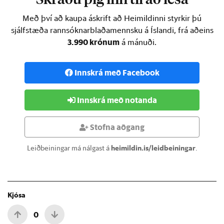
Skráðu þig inn til að lesa
Með því að kaupa áskrift að Heimildinni styrkir þú
sjálfstæða rannsóknarblaðamennsku á Íslandi, frá aðeins
3.990 krónum
á mánuði.
Innskrá með Facebook
Innskrá með notanda
Stofna aðgang
Leiðbeiningar má nálgast á
heimildin.is/leidbeiningar
.
Kjósa
0