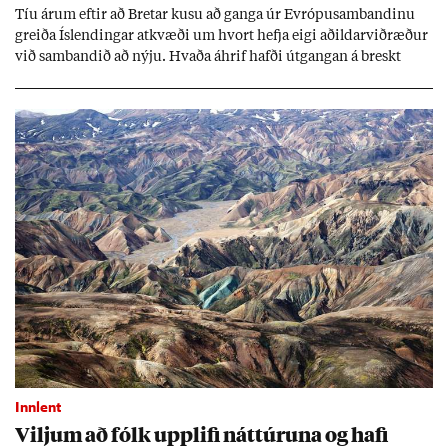
Tíu ár­um eft­ir að Bret­ar kusu að ganga úr Evr­ópu­sam­band­inu
greiða Ís­lend­ing­ar at­kvæði um hvort hefja eigi að­ild­ar­við­ræð­ur
við sam­band­ið að nýju. Hvaða áhrif hafði út­gang­an á breskt
sam­fé­lag og hvaða lex­íu geta Ís­lend­ing­ar lært af henni?
Innlent
Vilj­um að fólk upp­lifi nátt­úr­una og hafi