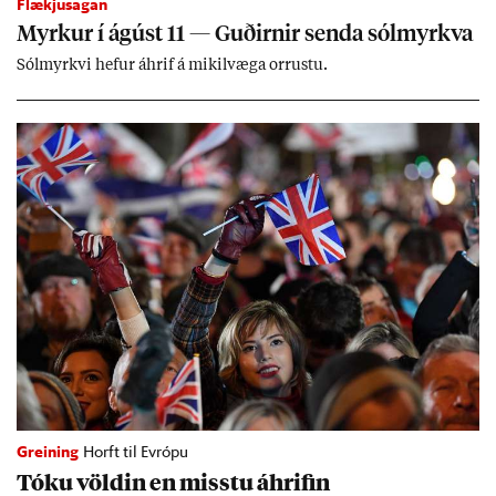
Flækjusagan
Myrk­ur í ág­úst 11 — Guð­irn­ir senda sól­myrkva
Sól­myrkvi hef­ur áhrif á mik­il­væga orr­ustu.
Greining
Horft til Evrópu
Tóku völd­in en misstu áhrif­in