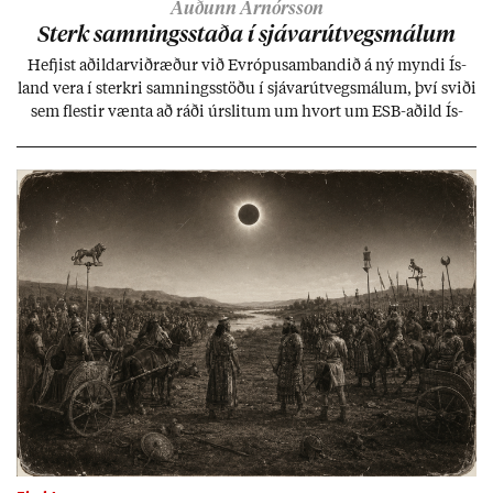
Auðunn Arnórsson
Sterk samn­ings­staða í sjáv­ar­út­vegs­mál­um
Hefj­ist að­ild­ar­við­ræð­ur við Evr­ópu­sam­band­ið á ný myndi Ís­
land vera í sterkri samn­ings­stöðu í sjáv­ar­út­vegs­mál­um, því sviði
sem flest­ir vænta að ráði úr­slit­um um hvort um ESB-að­ild Ís­
lands geti sam­ist. Hvað land­bún­að­ar­mál snert­ir myndi stuðn­
ing­ur við bænd­ur og dreif­býli breyt­ast mik­ið frá nú­ver­andi
kerfi, en sveigj­an­leiki til lausna er um­tals­verð­ur.