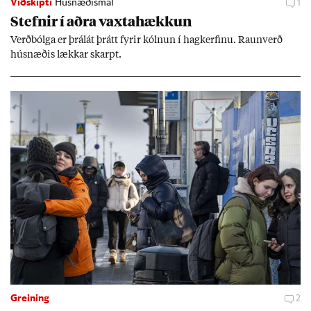
Viðskipti
Húsnæðismál
1
Stefn­ir í aðra vaxta­hækk­un
Verð­bólga er þrálát þrátt fyr­ir kóln­un í hag­kerf­inu. Raun­verð
hús­næð­is lækk­ar skarpt.
Greining
2