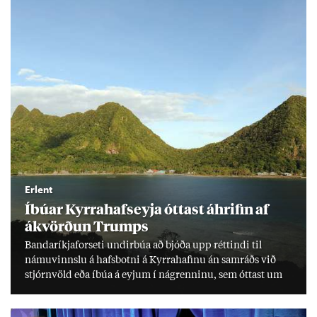
Erlent
Íbú­ar Kyrra­hafs­eyja ótt­ast áhrif­in af
ákvörð­un Trumps
Banda­ríkja­for­seti und­ir­búa að bjóða upp rétt­indi til
námu­vinnslu á hafs­botni á Kyrra­haf­inu án sam­ráðs við
stjórn­völd eða íbúa á eyj­um í ná­grenn­inu, sem ótt­ast um
lífs­við­ur­væri sitt og um­hverfi.