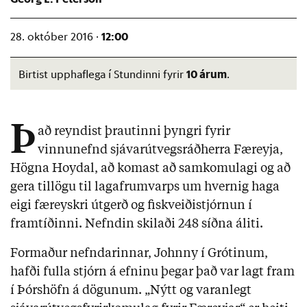
12:00
28. október 2016 ·
10 árum
Birtist upphaflega í Stundinni fyrir
.
Þ
að reyndist þrautinni þyngri fyrir
vinnunefnd sjávarútvegsráðherra Færeyja,
Högna Hoydal, að komast að samkomulagi og að
gera tillögu til lagafrumvarps um hvernig haga
eigi færeyskri útgerð og fiskveiðistjórnun í
framtíðinni. Nefndin skilaði 248 síðna áliti.
Formaður nefndarinnar, Johnny í Grótinum,
hafði fulla stjórn á efninu þegar það var lagt fram
í Þórshöfn á dögunum. „Nýtt og varanlegt