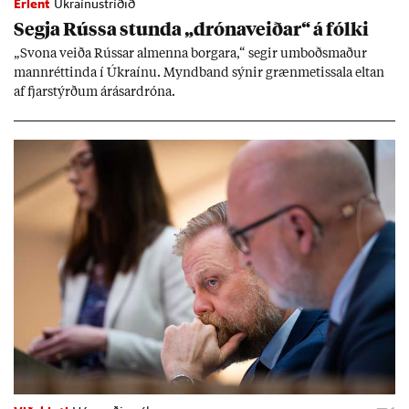
Erlent
Úkraínustríðið
Segja Rússa stunda „dróna­veið­ar“ á fólki
„Svona veiða Rúss­ar al­menna borg­ara,“ seg­ir um­boðs­mað­ur
mann­rétt­inda í Úkraínu. Mynd­band sýn­ir græn­met­issala elt­an
af fjar­stýrð­um árás­ar­dróna.