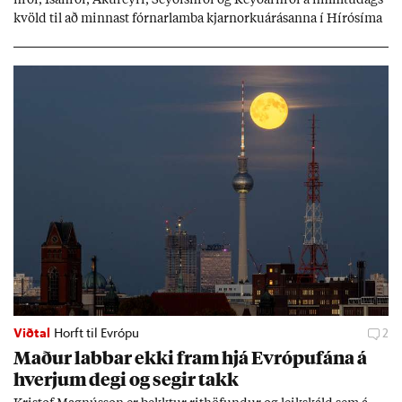
kvöld til að minn­ast fórn­ar­lamba kjarn­orku­árás­anna í Hírósíma
og Naga­sakí.
Viðtal
Horft til Evrópu
2
Mað­ur labb­ar ekki fram hjá Evr­ópuf­ána á
hverj­um degi og seg­ir takk