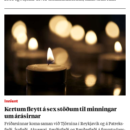
sókn­ar­rit­gerð Seðla­bank­ans. Vext­ir hafa al­mennt ver­ið of lág­ir.
Tíð áföll og óvissa tor­velda hag­stjórn á Ís­landi.
Innlent
Kert­um fleytt á sex stöð­um til minn­ing­ar
um árás­irn­ar
Frið­arsinn­ar koma sam­an við Tjörn­ina í Reykja­vík og á Pat­reks­
firði, Ísa­firði, Ak­ur­eyri, Seyð­is­firði og Reyð­ar­firði á fimmtu­dags­