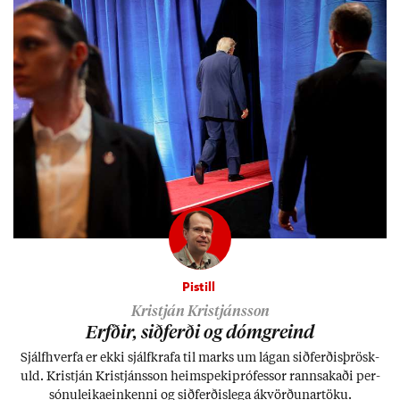
Pistill
Kristján Kristjánsson
Erfð­ir, sið­ferði og dómgreind
Sjálf­hverfa er ekki sjálf­krafa til marks um lág­an sið­ferð­is­þrösk­
uld. Kristján Kristjáns­son heim­speki­pró­fess­or rann­sak­aði per­
sónu­leika­ein­kenni og sið­ferð­is­lega ákvörð­un­ar­töku.