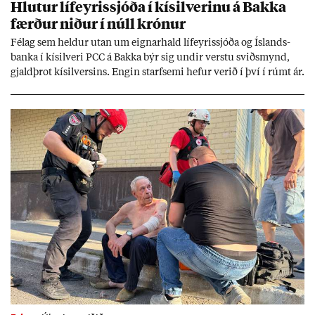
Hlut­ur líf­eyr­is­sjóða í kís­il­ver­inu á Bakka
færð­ur nið­ur í núll krón­ur
Fé­lag sem held­ur ut­an um eign­ar­hald líf­eyr­is­sjóða og Ís­lands­
banka í kís­il­veri PCC á Bakka býr sig und­ir verstu sviðs­mynd,
gjald­þrot kís­il­vers­ins. Eng­in starf­semi hef­ur ver­ið í því í rúmt ár.