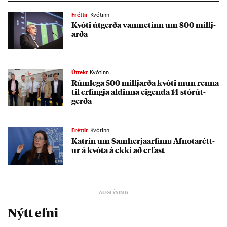
Fréttir
Kvótinn
Kvóti út­gerða van­met­inn um 800 millj­
arða
Úttekt
Kvótinn
Rúm­lega 500 millj­arða kvóti mun renna
til erf­ingja ald­inna eig­enda 14 stór­út­
gerða
Fréttir
Kvótinn
Katrín um Sam­herja­arf­inn: Af­nota­rétt­
ur á kvóta á ekki að erf­ast
Nýtt efni