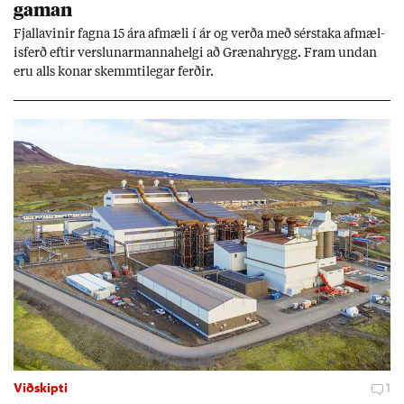
gam­an
Fjalla­vin­ir fagna 15 ára af­mæli í ár og verða með sér­staka af­mæl­
is­ferð eft­ir versl­un­ar­manna­helgi að Græna­hrygg. Fram und­an
eru alls kon­ar skemmti­leg­ar ferð­ir.
Viðskipti
1