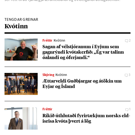
TENGDAR GREINAR
Kvótinn
Fréttir
Kvótinn
2
Sag­an af vél­stjór­an­um í Eyj­um sem
gagn­rýndi kvóta­kerf­ið: „Ég var tal­inn
óalandi og óferj­andi.“
Skýring
Kvótinn
3
Ætt­ar­veldi Guð­bjarg­ar og átök­in um
Eyj­ar og Ís­land
Fréttir
1
Rík­ið út­hlut­aði fyr­ir­tækj­um norsks eld­
isrisa kvóta þvert á lög