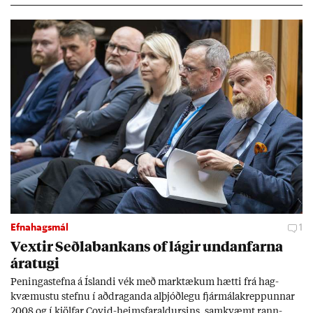
Efnahagsmál
1
Vext­ir Seðla­bank­ans of lág­ir und­an­farna
ára­tugi
Pen­inga­stefna á Ís­landi vék með mark­tæk­um hætti frá hag­
kvæm­ustu stefnu í að­drag­anda al­þjóð­legu fjár­málakrepp­unn­ar
2008 og í kjöl­far Covid-heims­far­ald­urs­ins, sam­kvæmt rann­