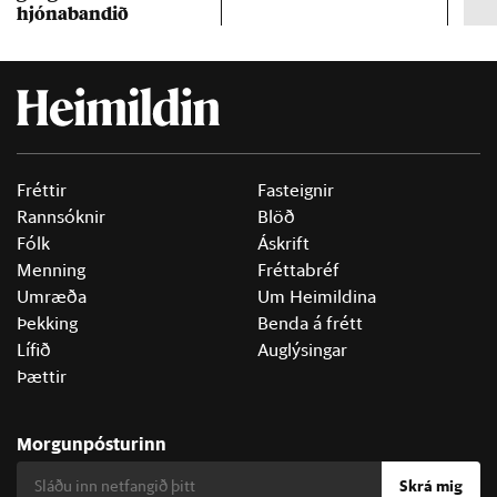
hjóna­band­ið
Fréttir
Fasteignir
Rannsóknir
Blöð
Fólk
Áskrift
Menning
Fréttabréf
Umræða
Um Heimildina
Þekking
Benda á frétt
Lífið
Auglýsingar
Þættir
Morgunpósturinn
Skrá mig