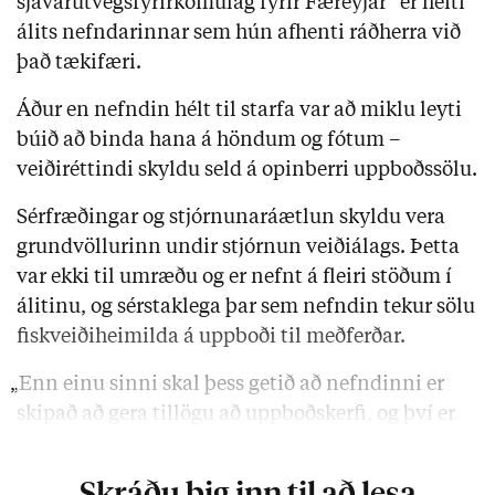
sjávarútvegsfyrirkomulag fyrir Færeyjar“ er heiti
álits nefndarinnar sem hún afhenti ráðherra við
það tækifæri.
Áður en nefndin hélt til starfa var að miklu leyti
búið að binda hana á höndum og fótum –
veiðiréttindi skyldu seld á opinberri uppboðssölu.
Sérfræðingar og stjórnunaráætlun skyldu vera
grundvöllurinn undir stjórnun veiðiálags. Þetta
var ekki til umræðu og er nefnt á fleiri stöðum í
álitinu, og sérstaklega þar sem nefndin tekur sölu
fiskveiðiheimilda á uppboði til meðferðar.
„Enn einu sinni skal þess getið að nefndinni er
skipað að gera tillögu að uppboðskerfi, og því er
hún ekki beðin um mat á hvort uppboðskerfið sé