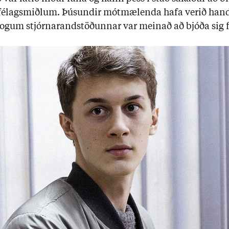
é­lags­miðl­um. Þús­und­ir mót­mæl­enda hafa ver­ið hand­t
tog­um stjórn­ar­and­stöð­unn­ar var mein­að að bjóða sig