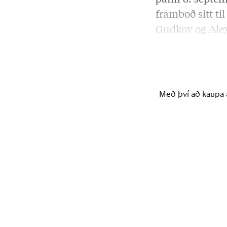
þann 8. septem
framboð sitt ti
Gudkov og Alex
lýðræðissinnu
Með því að kaupa á