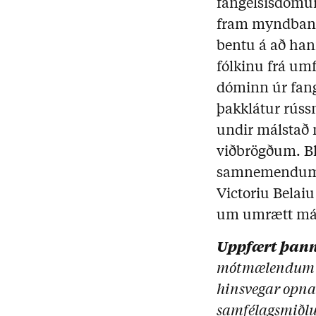
fangelsisdómur
fram myndband
bentu á að hann
fólkinu frá um
dóminn úr fang
þakklátur rúss
undir málsta
viðbrögðum. Bl
samnemendum Z
Victoriu Belai
um umrætt mál
Uppfært þann
mótmælendum ni
hinsvegar opnað
samfélagsmiðlum