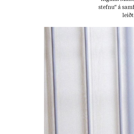
stefnu“ á sam­f
leið­