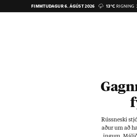
FIMMTUDAGUR 6. ÁGÚST 2026
13°C
RIGNING
Gagnr
f
Rúss­neski stj
að­ur um að h
ing­um. Mál­ið