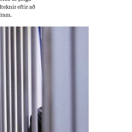
ekn­ir eft­ir að
 fram.