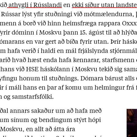
kið
athygli í Rússlandi
en
ekki síður utan landst
r Rússar lýst yfir stuðningi við mótmælendurna,
armenn á borð við hinn heimsfræga rappara Oxx
yrir dóminn í Moskvu þann 15. ágúst til að hlýða
ómarans en var gert að bíða fyrir utan. Þrír hás
em hafa verið í haldi en mál frjálslynda stjórn
arið hvað hæst enda hafa kennarar, starfsmenn 
ans við HSE háskólann í Moskvu tekið sig sam
yfingu honum til stuðnings. Dómara bárust alls 
ir í máli hans en þar af komu um helmingur frá
g samstarfsfólki.
ðal annars sakaður um að hafa með
um sínum og bendingum stýrt hópi
oskvu, en allt að átta ára