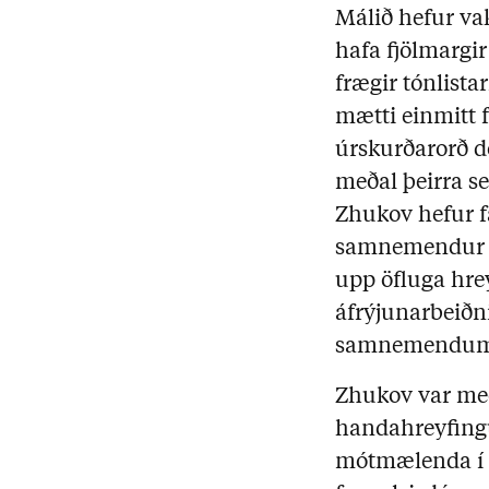
Málið hefur va
hafa fjölmargi
frægir tónlist
mætti einmitt f
úrskurðarorð d
meðal þeirra s
Zhukov hefur f
samnemendur h
upp öfluga hre
áfrýjunarbeiðn
samnemendum o
Zhukov var me
handahreyfing
mótmælenda í M