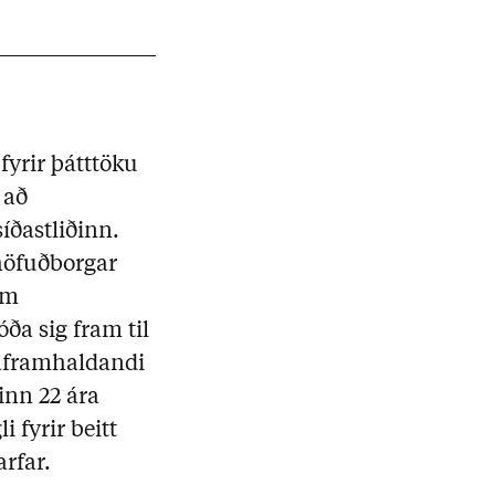
yrir þátttöku
 að
íðastliðinn.
höfuðborgar
um
ða sig fram til
 áframhaldandi
inn 22 ára
 fyrir beitt
rfar.