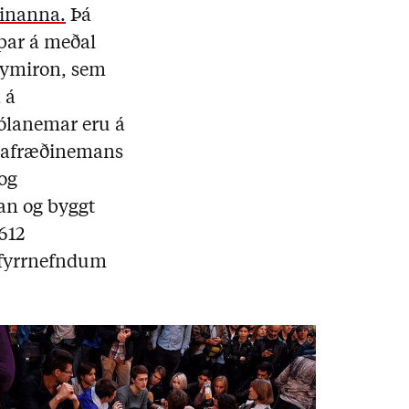
einanna.
Þá
 þar á meðal
xymiron, sem
 á
kólanemar eru á
málafræðinemans
og
an og byggt
612
 fyrrnefndum