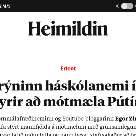
2 M/S
Erlent
ýninn háskólanemi í
yrir að mótmæla Pút
órn­mála­fræð­inem­inn og Youtu­be-blogg­ar­inn
Eg­or Z
afa stýrt mann­fjölda á mót­mæl­um með grun­sam­leg­u
 var lát­ið nið­ur falla og hann þess í stað sak­að­ur að b