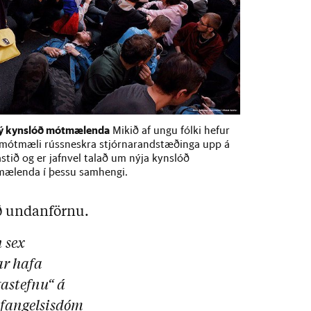
ý kynslóð mótmælenda
Mikið af ungu fólki hefur
 mótmæli rússneskra stjórnarandstæðinga upp á
astið og er jafnvel talað um nýja kynslóð
ælenda í þessu samhengi.
ð undanförnu.
 sex
ar hafa
gastefnu“ á
a fangelsisdóm