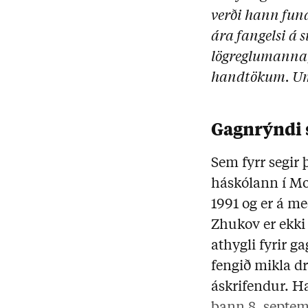
verði hann fun
ára fangelsi á 
lögreglumanna
handtökum.
Um
Gagnrýndi 
Sem fyrr segir
háskólann í Mos
1991 og er á me
Zhukov er ekki 
athygli fyrir 
fengið mikla d
áskrifendur. H