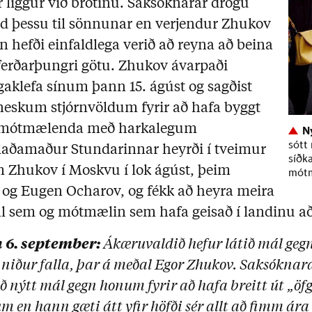
 liggur við brotinu. Saksóknarar drógu
 þessu til sönnunar en verjendur Zhukov
 hefði einfaldlega verið að reyna að beina
ferðarþungri götu. Zhukov ávarpaði
aklefa sínum þann 15. ágúst og sagðist
neskum stjórnvöldum fyrir að hafa byggt
ð mótmælenda með harkalegum
N
sótt
aðamaður Stundarinnar heyrði í tveimur
síðk
hukov í Moskvu í lok ágúst, þeim
mótm
u og Eugen Ocharov, og fékk að heyra meira
 sem og mótmælin sem hafa geisað í landinu a
 6. september:
Ákæruvaldið hefur látið mál gegn
ður falla, þar á meðal Egor Zhukov. Saksóknar
 nýtt mál gegn honum fyrir að hafa breitt út „öf
 en hann gæti átt yfir höfði sér allt að fimm ár