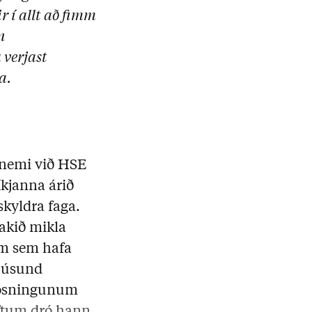
 í allt að fimm
n
 verjast
a.
inemi við HSE
íkjanna árið
skyldra faga.
vakið mikla
um sem hafa
 þúsund
 kosningunum