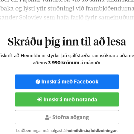
ber en í kjölfar vandræða við að safna undirskr
l baka og lýsti yfir stuðningi við frambjóðendurn
ander Soloviev sem hafa farið fyrir sameinuðu
m.
Skráðu þig inn til að lesa
skrift að Heimildinni styrkir þú sjálfstæða rannsóknarblaðamen
3.990 krónum
aðeins
á mánuði.
Innskrá með Facebook
Innskrá með notanda
Stofna aðgang
Leiðbeiningar má nálgast á
heimildin.is/leidbeiningar
.