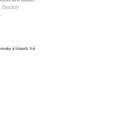
iftum dró hann
a Dmitry
m
nsku á Íslandi, frá