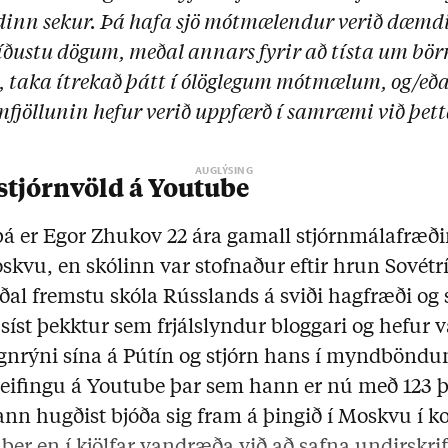
dinn sekur.
Þá hafa s
jö mótmælendur verið dæmdir
síðustu dögum, meðal annars fyrir að
tísta um bör
,
taka ítrekað þátt í ólöglegum mótmælum, og/eða
fjöllunin hefur verið uppfærð í samræmi við þett
stjórnvöld á Youtube
 þá er Egor Zhukov 22 ára gamall stjórnmálafræð
kvu, en skólinn var stofnaður eftir hrun Sovétr
ðal fremstu skóla Rússlands á sviði hagfræði og 
síst þekktur sem frjálslyndur bloggari og hefur 
gagnrýni sína á Pútín og stjórn hans í myndbönd
reifingu á Youtube þar sem hann er nú með 123
ann hugðist bjóða sig fram á þingið í Moskvu í