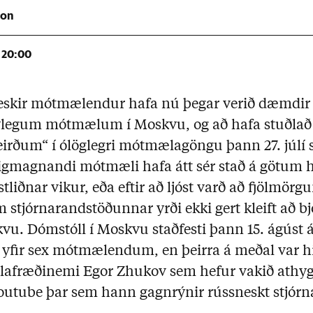
son
20:00
·
eskir mótmælendur hafa nú þegar verið dæmdir f
nýlegum mótmælum í Moskvu, og að hafa stuðlað
eirðum“ í ólöglegri mótmælagöngu þann 27. júlí s
igmagnandi mótmæli hafa átt sér stað á götum 
tliðnar vikur, eða eftir að ljóst varð að fjölmörg
tjórnarandstöðunnar yrði ekki gert kleift að bjó
kvu. Dómstóll í Moskvu staðfesti þann 15. ágúst
yfir sex mótmælendum, en þeirra á meðal var h
lafræðinemi Egor Zhukov sem hefur vakið athygli
tube þar sem hann gagnrýnir rússneskt stjórna