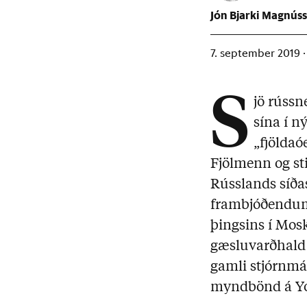
Jón Bjarki Magnús
7. september 2019 
S
jö rússn
sína í 
„fjöldaó
Fjölmenn og st
Rússlands síðas
frambjóðendum s
þingsins í Mos
gæsluvarðhald 
gamli stjórnmá
myndbönd á You