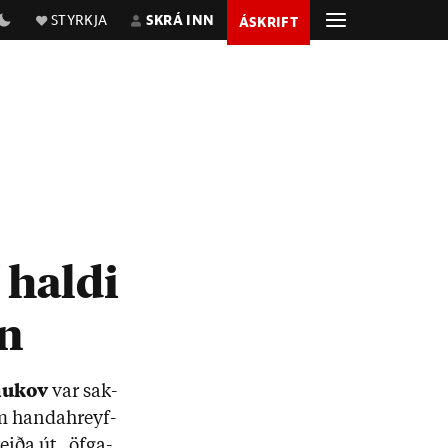
STYRKJA
SKRÁ INN
ÁSKRIFT
 haldi
ín
hukov
var sak­
m handa­hreyf­
reiða út „öfga­