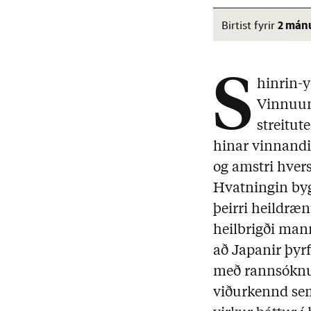
2 má
Birtist fyrir
S
hinrin-y
Vinnuumh
streitut
hinar vinnandi 
og amstri hvers
Hvatningin byg
þeirri heildræn
heilbrigði man
að Japanir þyrf
með rannsóknu
viðurkennd sem 