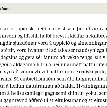
nuðum
.
oku, er japanskt heiti á útivist sem þróuð var í J
verfi og lífsstíll hafði breyst í kjölfar tæknibre
engdir sjúkdómar voru á uppleið og almenningur, 
stéttir, voru hvattar til að taka sér nauðsynlega 
dagsins og gera sér far um að rækta tengsl sín v
gði á aldagamalli trú á heilunarmátt náttúrute
u sýn að samneyti við náttúruna sé óaðskiljanleg
nsins. Sá embættismaður sem átti hugmyndina h
tu á heilun náttúrunnar að halda. Hvatningunni 
m á heilsusamlegri gagnsemi shinrin-yoku, sem
gagnreynd aðferð til streitulosunar og streitust