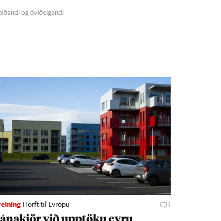
meiðandi og óviðeigandi
eining
Horft til Evrópu
1
ána­kjör við upp­töku evru