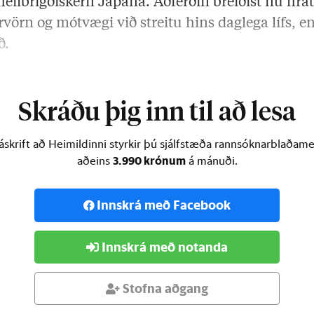
 heilbrigðiskerfi Japana. Aðferðin breiðist nú hr
vörn og mótvægi við streitu hins daglega lífs, e
ð.
dóttir er …
Skráðu þig inn til að lesa
skrift að Heimildinni styrkir þú sjálfstæða rannsóknarblaðamen
3.990 krónum
aðeins
á mánuði.
Innskrá með Facebook
Innskrá með notanda
Stofna aðgang