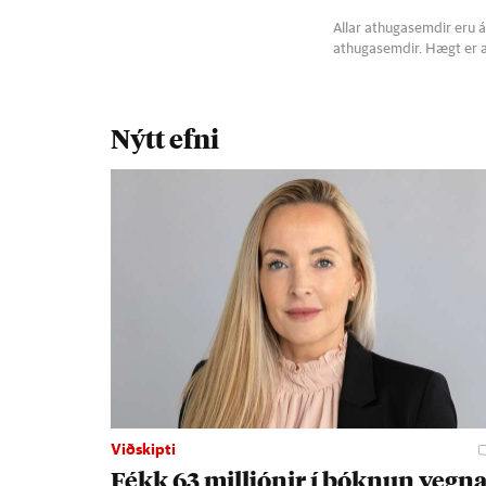
Allar athugasemdir eru á
athugasemdir. Hægt er 
Nýtt efni
Viðskipti
Fékk 63 millj­ón­ir í þókn­un vegn