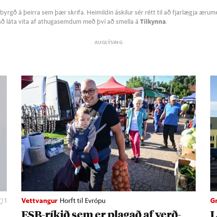
byrgð á þeirra sem þær skrifa. Heimildin áskilur sér rétt til að fjarlægja æru
að láta vita af athugasemdum með því að smella á
Tilkynna
.
1
Vettvangur
Horft til Evrópu
Gr
a
ESB-rík­ið sem er plag­að af verð­
L