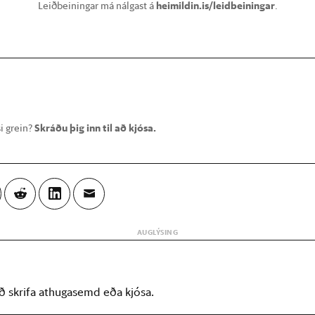
Leiðbeiningar má nálgast á
heimildin.is/leidbeiningar
.
i grein?
Skráðu þig inn til að kjósa.
að skrifa athugasemd eða kjósa.