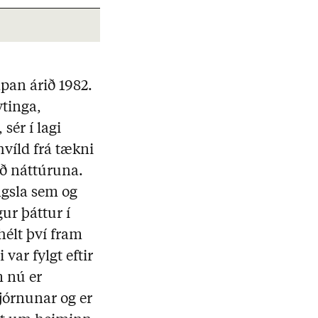
apan árið 1982.
ytinga,
sér í lagi
hvíld frá tækni
ið náttúruna.
ngsla sem og
ur þáttur í
élt því fram
var fylgt eftir
 nú er
jórnunar og er