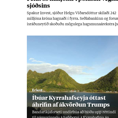
sjóðs­ins
Spak­ur In­vest, sjóð­ur Helgu Við­ars­dótt­ur skil­aði 242
millj­óna króna hagn­aði í fyrra. Seðla­bank­inn og for­s
is­ráðu­neyt­ið skoð­uðu mögu­lega hags­muna­árekstra þ
sem unnusti Helgu er Ás­geir Jóns­son seðla­banka­stjór
Erlent
Íbú­ar Kyrra­hafs­eyja ótt­ast
áhrif­in af ákvörð­un Trumps
Banda­ríkja­for­seti und­ir­búa að bjóða upp rétt­indi
til námu­vinnslu á hafs­botni á Kyrra­haf­inu án