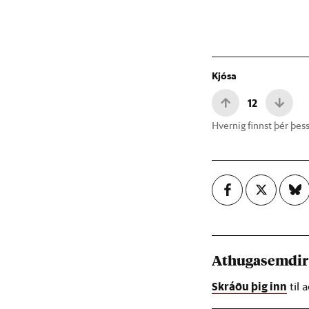
Kjósa
12
Hvernig finnst þér þess
Athugasemdir
Skráðu þig inn
til 