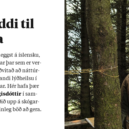
di til
a
eggst á ís­lensku,
n­ar þar sem er ver­
vit­að að nátt­úr­
ndi lýð­heilsu í
 þar. Hér hafa þær
is­dótt­ir
í sam­
­ið upp á skóg­ar­
n­leg böð að gera.