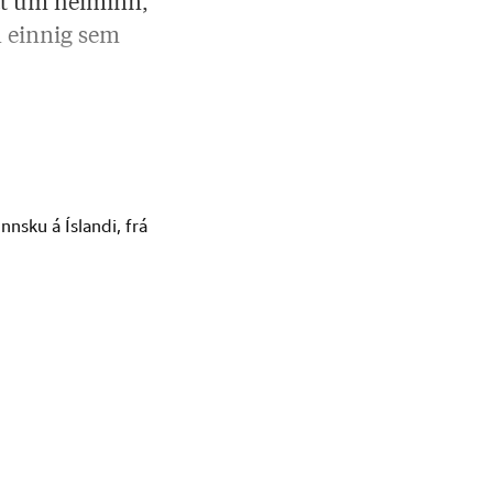
att um heiminn,
n einnig sem
nsku á Íslandi, frá