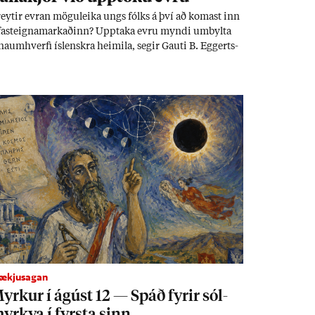
eyt­ir evr­an mögu­leika ungs fólks á því að kom­ast inn
fast­eigna­mark­að­inn? Upp­taka evru myndi um­bylta
naum­hverfi ís­lenskra heim­ila, seg­ir Gauti B. Eggerts­
n. Ef mið­að er við 60 millj­óna króna lán til 25 ára
ndi mán­að­ar­leg greiðslu­byrði lækka um þriðj­ung.
lækjusagan
yrk­ur í ág­úst 12 — Spáð fyr­ir sól­
yrkva í fyrsta sinn