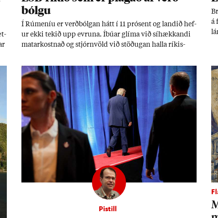
bólgu
Br
á 
Í Rúm­en­íu er verð­bólg­an hátt í 11 pró­sent og land­ið hef­
lá
æt­
ur ekki tek­ið upp evr­una. Íbú­ar glíma við sí­hækk­andi
so
ar
mat­ar­kostn­að og stjórn­völd við stöð­ug­an halla rík­is­
my
i.
sjóðs.
F
M
Pistill
m