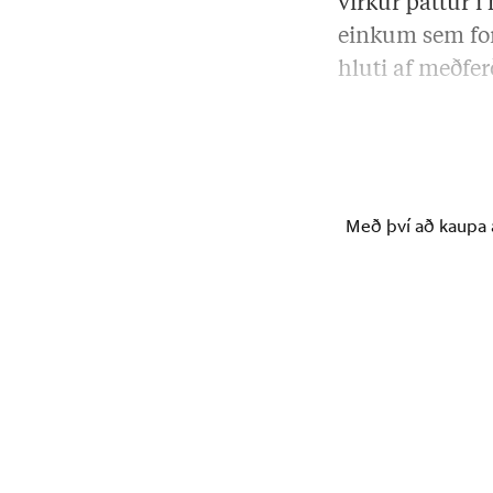
virkur þáttur í
einkum sem for
hluti af meðfer
Gunnþóra Ólafs
Með því að kaupa á