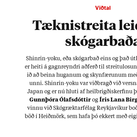
Viðtal
Tæknistreita leid
skógarbað
Shinrin-yoku, eða skóg­ar­bað eins og það út­l
er heiti á gagn­reyndri að­ferð til streitu­los­u
ið að beina hug­an­um og skyn­fær­un­um með­
unni. Shinrin-yoku var við­bragð við versn­a
Jap­an og er nú hluti af heil­brigðis­kerf­inu
Gunn­þóra Ólafs­dótt­ir
og
Ír­is Lana Birg­
vinnu við Skóg­rækt­ar­fé­lag Reykja­vík­ur boð
böð í Heið­mörk, sem hafa þó ekk­ert með eig­i