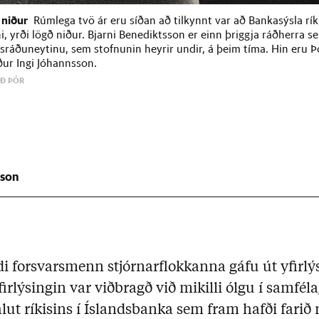
 niður
Rúmlega tvö ár eru síðan að tilkynnt var að Bankasýsla ríki
i, yrði lögð niður. Bjarni Benediktsson er einn þriggja ráðherra se
sráðuneytinu, sem stofnunin heyrir undir, á þeim tíma. Hin eru Þ
ður Ingi Jóhannsson.
ÍÐ ÞÓR
sson
i forsvarsmenn stjórnarflokkanna gáfu út yfirlýs
firlýsingin var viðbragð við mikilli ólgu í samfé
hlut ríkisins í Íslandsbanka sem fram hafði fari