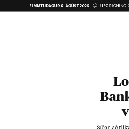
FIMMTUDAGUR 6. ÁGÚST 2026
11°C
RIGNING
Lo
Bank
v
Síð­an að til­