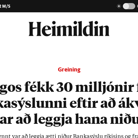
2 M/S
Greining
gos fékk 30 milljónir 
asýslunni eftir að ák
ar að leggja hana nið
kynnt var að leggja ætti nið­ur Banka­sýslu rík­is­ins og f