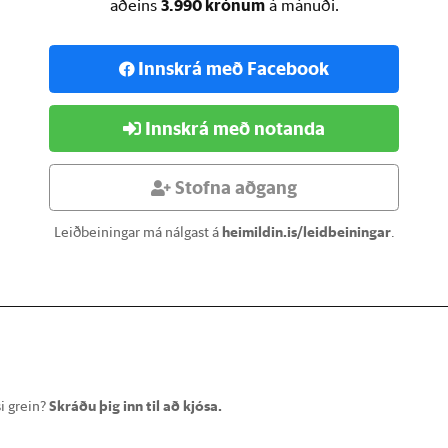
3.990 krónum
aðeins
á mánuði.
Innskrá með Facebook
Innskrá með notanda
Stofna aðgang
Leiðbeiningar má nálgast á
heimildin.is/leidbeiningar
.
i grein?
Skráðu þig inn til að kjósa.