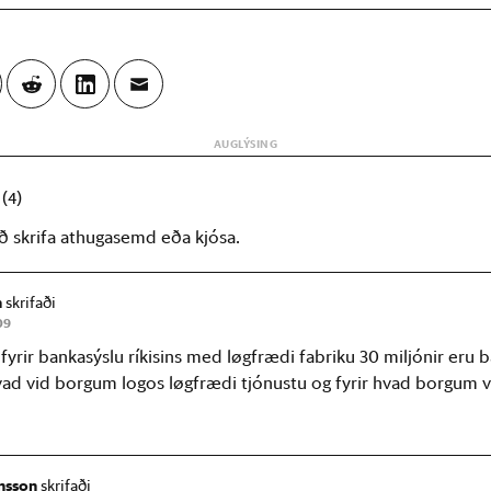
r
(4)
að skrifa athugasemd eða kjósa.
n
skrifaði
09
fyrir bankasýslu ríkisins med løgfrædi fabriku 30 miljónir eru b
ad vid borgum logos løgfrædi tjónustu og fyrir hvad borgum v
ansson
skrifaði