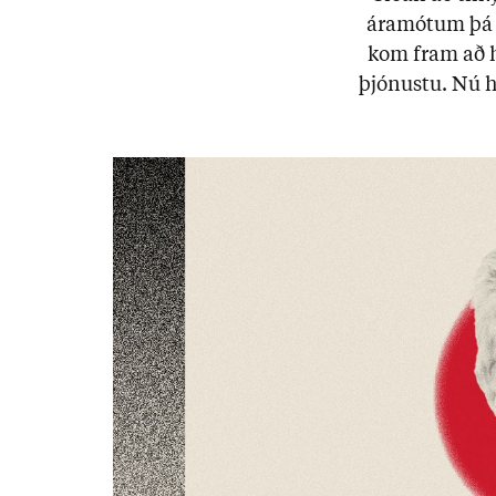
ára­mót­um þá k
kom fram að h
þjón­ustu. Nú h