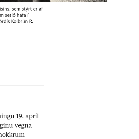
sins, sem stýrt er af
m setið hafa í
órdís Kolbrún R.
ingu 19. apríl
laginu vegna
ð nokkrum