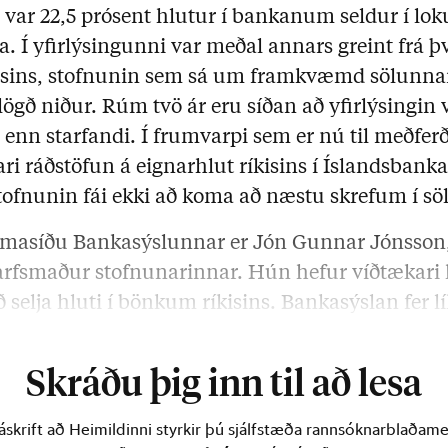
var 22,5 prósent hlutur í bankanum seldur í loku
ta. Í yfirlýsingunni var meðal annars greint frá þ
isins, stofnunin sem sá um framkvæmd sölunna
 lögð niður. Rúm tvö ár eru síðan að yfirlýsingin 
enn starfandi. Í frumvarpi sem er nú til meðferð
ari ráðstöfun á eignarhlut ríkisins í Íslandsbanka
stofnunin fái ekki að koma að næstu skrefum í sö
asíðu Bankasýslunnar er Jón Gunnar Jónsson, f
tarfsmaður stofnunarinnar. Hún hefur víðtækari 
 selja hluti í bönkum ríkisins. Bankasýslan fer 
sins og beitir sér …
Skráðu þig inn til að lesa
skrift að Heimildinni styrkir þú sjálfstæða rannsóknarblaðamen