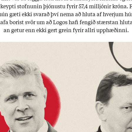
eypti stofn­un­in þjón­ustu fyr­ir 57,4 millj­ón­ir króna. 
ún gæti ekki svar­að því nema að hluta af hverj­um hú
afa borist svör um að Logos hafi feng­ið stærst­an hlut
an get­ur enn ekki gert grein fyr­ir allri upp­hæð­inni.