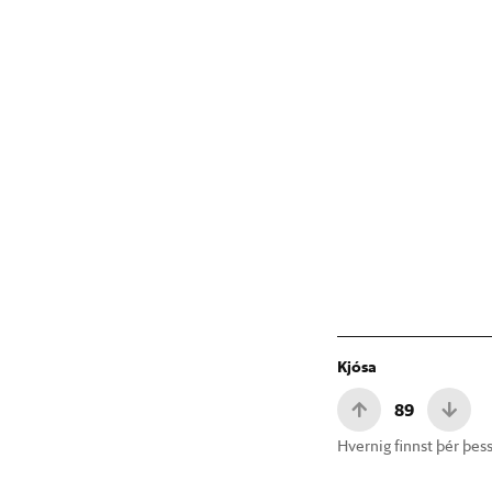
Kjósa
89
Hvernig finnst þér þess