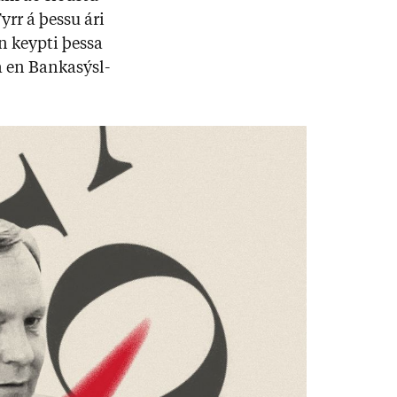
Fyrr á þessu ári
n keypti þessa
a en Banka­sýsl­