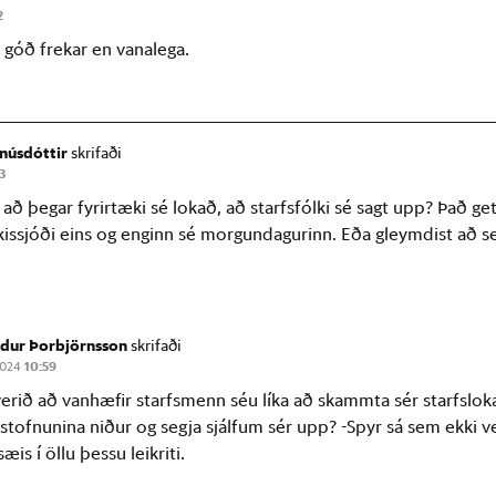
2
n góð frekar en vanalega.
gnúsdóttir
skrifaði
3
 að þegar fyrirtæki sé lokað, að starfsfólki sé sagt upp? Það ge
íkissjóði eins og enginn sé morgundagurinn. Eða gleymdist að se
ldur Þorbjörnsson
skrifaði
 2024
10:59
erið að vanhæfir starfsmenn séu líka að skammta sér starfsloka
 stofnunina niður og segja sjálfum sér upp? -Spyr sá sem ekki v
æis í öllu þessu leikriti.