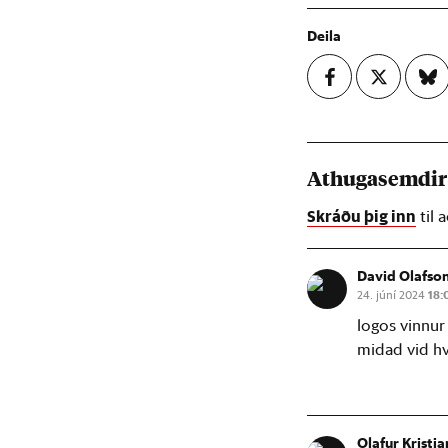
Deila
Athugasemdi
Skráðu þig inn
til 
David Olafso
24. júní 2024
18:
logos vinnur 
midad vid hv
Olafur Kristj