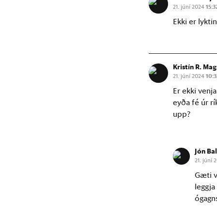
21. júní 2024
15:3
Ekki er lykti
Kristín R. Ma
21. júní 2024
10:3
Er ekki venja
eyða fé úr r
upp?
Jón Ba
21. júní
Gæti v
leggja
ógagns