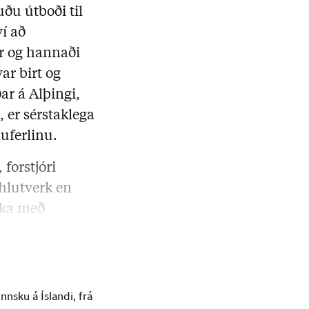
ðu útboði til
ví að
r og hannaði
var birt og
ar á Alþingi,
, er sérstaklega
luferlinu.
orstjóri
hlutverk en
líka með
nsku á Íslandi, frá