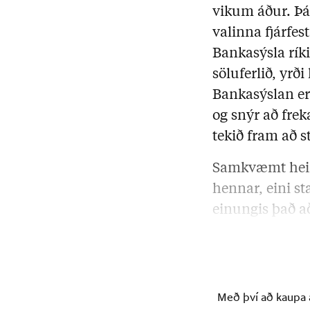
vikum áður. Þá 
valinna fjárfes
Bankasýsla rík
söluferlið, yrði
Bankasýslan er 
og snýr að frek
tekið fram að 
Samkvæmt heim
hennar, eini s
einungis það að
eignarhluti ríki
Með því að kaupa á