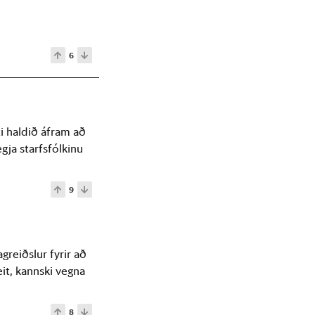
6
ti haldið áfram að
gja starfsfólkinu
9
greiðslur fyrir að
eit, kannski vegna
8