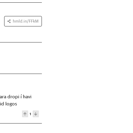
hmld.in/FFkM
ara dropi í havi
id logos
1