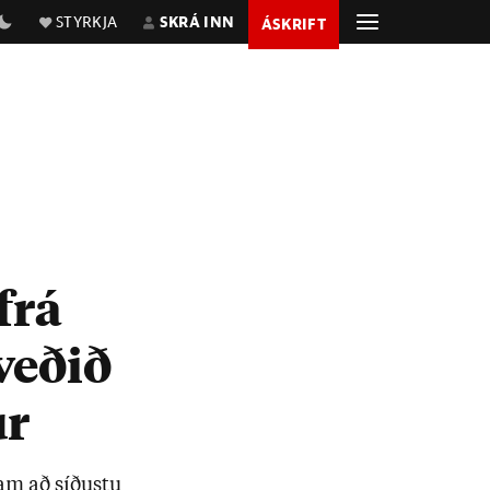
STYRKJA
SKRÁ INN
ÁSKRIFT
frá
veðið
ur
ram að síð­ustu