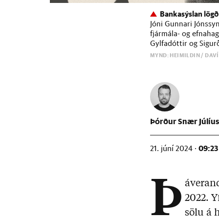
Bankasýslan lögð
Jóni Gunnari Jónssyn
fjármála- og efnahag
Gylfadóttir og Sigur
MYND: HEIMILDIN / DAV
Þórður Snær Júlíu
09:23
21. júní 2024 ·
Þ
áverand
2022. Y
sölu á 