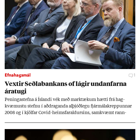
Efnahagsmál
1
Vext­ir Seðla­bank­ans of lág­ir und­an­farna
ára­tugi
Pen­inga­stefna á Ís­landi vék með mark­tæk­um hætti frá hag­
kvæm­ustu stefnu í að­drag­anda al­þjóð­legu fjár­málakrepp­unn­ar
2008 og í kjöl­far Covid-heims­far­ald­urs­ins, sam­kvæmt rann­
sókn­ar­rit­gerð Seðla­bank­ans. Vext­ir hafa al­mennt ver­ið of lág­ir.
Tíð áföll og óvissa tor­velda hag­stjórn á Ís­landi.