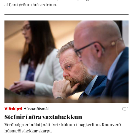
af fjar­stýrð­um árás­ar­dróna.
Viðskipti
Húsnæðismál
1
Stefn­ir í aðra vaxta­hækk­un
Verð­bólga er þrálát þrátt fyr­ir kóln­un í hag­kerf­inu. Raun­verð
hús­næð­is lækk­ar skarpt.