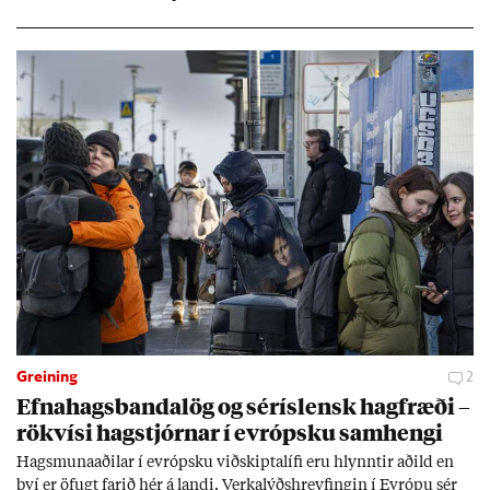
Greining
2
Efna­hags­banda­lög og sér­ís­lensk hag­fræði –
rök­vísi hag­stjórn­ar í evr­ópsku sam­hengi
Hags­muna­að­il­ar í evr­ópsku við­skipta­lífi eru hlynnt­ir að­ild en
því er öf­ugt far­ið hér á landi. Verka­lýðs­hreyf­ing­in í Evr­ópu sér