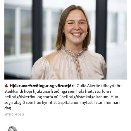
Hjúkrunarfræðingur og vörustjóri
Gulla Akerlie tilheyrir ört
stækkandi hópi hjúkrunarfræðinga sem hafa hætt störfum í
heilbrigðiskerfinu og starfa nú í heilbrigðistæknigeiranum. Hún
segir álagið sem hún kynntist á spítalanum nýtast í starfi hennar í
dag.
MYND: GOLLI