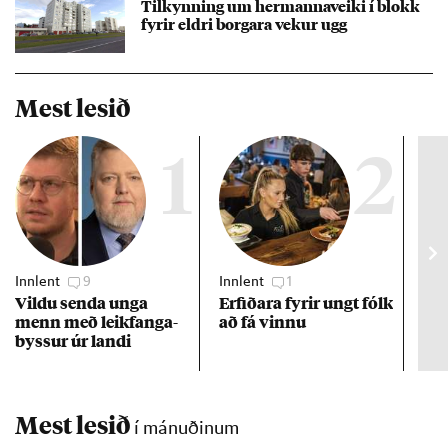
Til­kynn­ing um her­manna­veiki í blokk
fyr­ir eldri borg­ara vek­ur ugg
Mest lesið
1
2
Innlent
9
Innlent
1
Viðs
Vildu senda unga
Erf­ið­ara fyr­ir ungt fólk
Hlut
menn með leik­fanga­
að fá vinnu
kís
byss­ur úr landi
fær
kró
Mest lesið
í mánuðinum