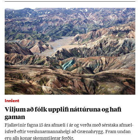
Innlent
Vilj­um að fólk upp­lifi nátt­úr­una og hafi
gam­an
Fjalla­vin­ir fagna 15 ára af­mæli í ár og verða með sér­staka af­mæl­
is­ferð eft­ir versl­un­ar­manna­helgi að Græna­hrygg. Fram und­an
eru alls kon­ar skemmti­leg­ar ferð­ir.