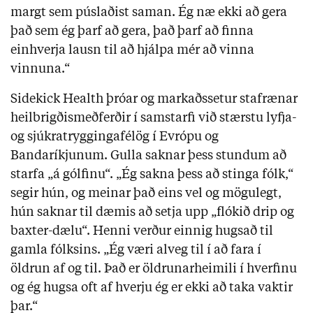
margt sem púslaðist saman. Ég næ ekki að gera
það sem ég þarf að gera, það þarf að finna
einhverja lausn til að hjálpa mér að vinna
vinnuna.“
Sidekick Health þróar og markaðssetur stafrænar
heilbrigðismeðferðir í samstarfi við stærstu lyfja-
og sjúkratryggingafélög í Evrópu og
Bandaríkjunum. Gulla saknar þess stundum að
starfa „á gólfinu“. „Ég sakna þess að stinga fólk,“
segir hún, og meinar það eins vel og mögulegt,
hún saknar til dæmis að setja upp „flókið drip og
baxter-dælu“. Henni verður einnig hugsað til
gamla fólksins. „Ég væri alveg til í að fara í
öldrun af og til. Það er öldrunarheimili í hverfinu
og ég hugsa oft af hverju ég er ekki að taka vaktir
þar.“