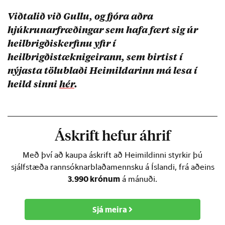
Viðtalið við Gullu, og fjóra aðra
hjúkrunarfræðingar sem hafa fært sig úr
heilbrigðiskerfinu yfir í
heilbrigðistæknigeirann, sem birtist í
nýjasta tölublaði Heimildarinn má lesa í
heild sinni
hér
.
Áskrift hefur áhrif
Með því að kaupa áskrift að Heimildinni styrkir þú
sjálfstæða rannsóknarblaðamennsku á Íslandi, frá aðeins
3.990 krónum
á mánuði.
Sjá meira