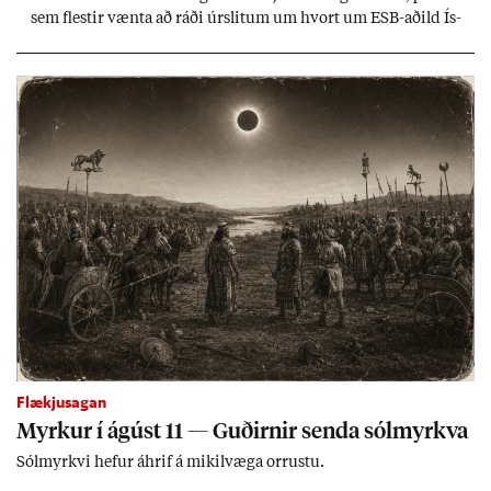
sem flest­ir vænta að ráði úr­slit­um um hvort um ESB-að­ild Ís­
lands geti sam­ist. Hvað land­bún­að­ar­mál snert­ir myndi stuðn­
ing­ur við bænd­ur og dreif­býli breyt­ast mik­ið frá nú­ver­andi
kerfi, en sveigj­an­leiki til lausna er um­tals­verð­ur.
Flækjusagan
Myrk­ur í ág­úst 11 — Guð­irn­ir senda sól­myrkva
Sól­myrkvi hef­ur áhrif á mik­il­væga orr­ustu.