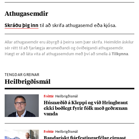
Athugasemdir
Skráðu þig inn
til að skrifa athugasemd eða kjósa.
Allar athugasemdir eru ábyrgð á þeirra sem þær skrifa. Heimildin áskilur
sér rétt til að fjarlægja ærumeiðandi og óviðeigandi athugasemdir.
Hægt er að láta vita af athugasemdum með því að smella á
Tilkynna
.
TENGDAR GREINAR
Heilbrigðismál
Fréttir
Heilbrigðismál
Hús­næð­ið á Kleppi og við Hring­braut
ekki boð­legt fyr­ir fólk með geð­ræn­an
vanda
Fréttir
Heilbrigðismál
Banda­rískt fjár­fest­ing­ar­fé­lag eign­ast