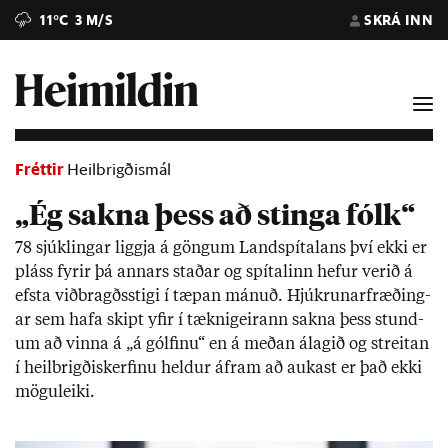
11°C
3 M/S
SKRÁ INN
Fréttir
Heilbrigðismál
„Ég sakna þess að stinga fólk“
78 sjúk­ling­ar liggja á göng­um Land­spít­al­ans því ekki er
pláss fyr­ir þá ann­ars stað­ar og spít­al­inn hef­ur ver­ið á
efsta við­bragðs­stigi í tæp­an mán­uð. Hjúkr­un­ar­fræð­ing­
ar sem hafa skipt yf­ir í tækni­geir­ann sakna þess stund­
um að vinna á „á gólf­inu“ en á með­an álag­ið og streit­an
í heil­brigðis­kerf­inu held­ur áfram að aukast er það ekki
mögu­leiki.