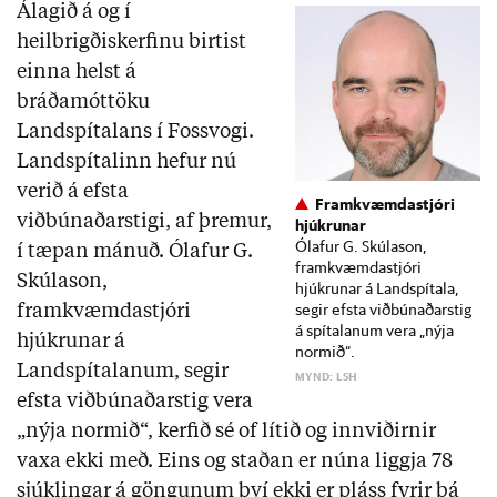
Álagið á og í
heilbrigðiskerfinu birtist
einna helst á
bráðamóttöku
Landspítalans í Fossvogi.
Landspítalinn hefur nú
verið á efsta
Framkvæmdastjóri
viðbúnaðarstigi, af þremur,
hjúkrunar
Ólafur G. Skúlason,
í tæpan mánuð. Ólafur G.
framkvæmdastjóri
Skúlason,
hjúkrunar á Landspítala,
segir efsta viðbúnaðarstig
framkvæmdastjóri
á spítalanum vera „nýja
hjúkrunar á
normið“.
Landspítalanum, segir
MYND: LSH
efsta viðbúnaðarstig vera
„nýja normið“, kerfið sé of lítið og innviðirnir
vaxa ekki með. Eins og staðan er núna liggja 78
sjúklingar á göngunum því ekki er pláss fyrir þá