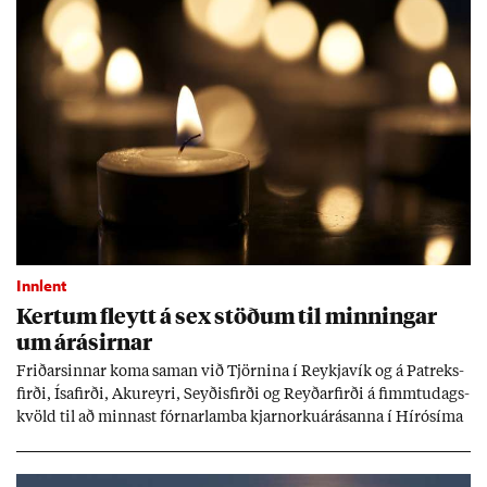
Innlent
Kert­um fleytt á sex stöð­um til minn­ing­ar
um árás­irn­ar
Frið­arsinn­ar koma sam­an við Tjörn­ina í Reykja­vík og á Pat­reks­
firði, Ísa­firði, Ak­ur­eyri, Seyð­is­firði og Reyð­ar­firði á fimmtu­dags­
kvöld til að minn­ast fórn­ar­lamba kjarn­orku­árás­anna í Hírósíma
og Naga­sakí.