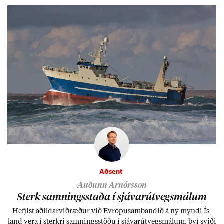
ætli hann upp­lifi að búa í landi inn­an Evr­ópu­sam­bands­ins?
Aðsent
Auðunn Arnórsson
Sterk samn­ings­staða í sjáv­ar­út­vegs­mál­um
Hefj­ist að­ild­ar­við­ræð­ur við Evr­ópu­sam­band­ið á ný myndi Ís­
land vera í sterkri samn­ings­stöðu í sjáv­ar­út­vegs­mál­um, því sviði