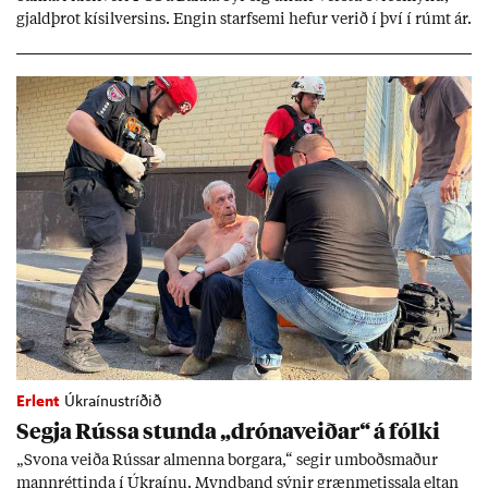
gjald­þrot kís­il­vers­ins. Eng­in starf­semi hef­ur ver­ið í því í rúmt ár.
Erlent
Úkraínustríðið
Segja Rússa stunda „dróna­veið­ar“ á fólki
„Svona veiða Rúss­ar al­menna borg­ara,“ seg­ir um­boðs­mað­ur
mann­rétt­inda í Úkraínu. Mynd­band sýn­ir græn­met­issala elt­an