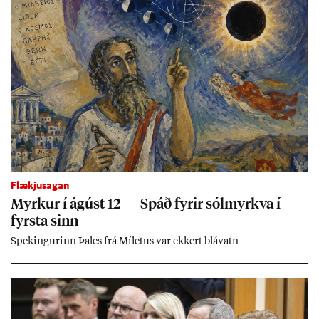
Flækjusagan
Myrk­ur í ág­úst 12 — Spáð fyr­ir sól­myrkva í
fyrsta sinn
Spek­ing­ur­inn Þa­les frá Míletus var ekk­ert blá­vatn