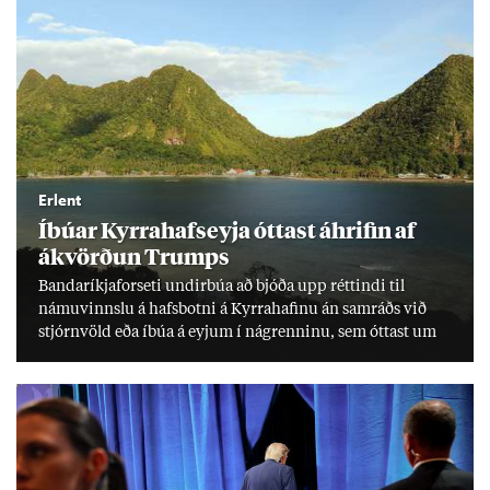
Erlent
Íbú­ar Kyrra­hafs­eyja ótt­ast áhrif­in af
ákvörð­un Trumps
Banda­ríkja­for­seti und­ir­búa að bjóða upp rétt­indi til
námu­vinnslu á hafs­botni á Kyrra­haf­inu án sam­ráðs við
stjórn­völd eða íbúa á eyj­um í ná­grenn­inu, sem ótt­ast um
lífs­við­ur­væri sitt og um­hverfi.