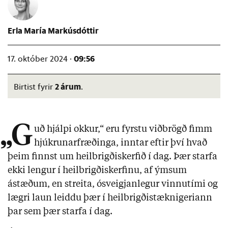
Erla María Markúsdóttir
09:56
17. október 2024 ·
2 árum
Birtist fyrir
.
„G
uð hjálpi okkur,“ eru fyrstu viðbrögð fimm
hjúkrunarfræðinga, inntar eftir því hvað
þeim finnst um heilbrigðiskerfið í dag. Þær starfa
ekki lengur í heilbrigðiskerfinu, af ýmsum
ástæðum, en streita, ósveigjanlegur vinnutími og
lægri laun leiddu þær í heilbrigðistæknigeriann
þar sem þær starfa í dag.