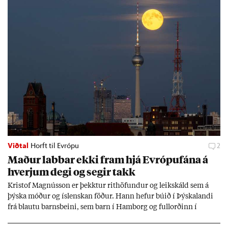
Viðtal
Horft til Evrópu
2
Mað­ur labb­ar ekki fram hjá Evr­ópuf­ána á
hverj­um degi og seg­ir takk
Kri­stof Magnús­son er þekkt­ur rit­höf­und­ur og leik­skáld sem á
þýska móð­ur og ís­lensk­an föð­ur. Hann hef­ur bú­ið í Þýskalandi
frá blautu barns­beini, sem barn í Ham­borg og full­orð­inn í
Berlín, en er vel kunn­ug­ur á Ís­landi og tal­ar ís­lensku. Hvernig