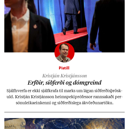
Pistill
Kristján Kristjánsson
Erfð­ir, sið­ferði og dómgreind
Sjálf­hverfa er ekki sjálf­krafa til marks um lág­an sið­ferð­is­þrösk­
uld. Kristján Kristjáns­son heim­speki­pró­fess­or rann­sak­aði per­
sónu­leika­ein­kenni og sið­ferð­is­lega ákvörð­un­ar­töku.