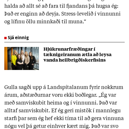
halda að allt sé að fara til fjandans þá hugsa ég:
Það er enginn að deyja. Stress-levelið í vinnunni
og lífinu öllu minnkaði til muna.“
Sjá einnig
Hjúkrunarfræðingar í
tæknigeiranum ætla að leysa
vanda heilbrigðiskerfisins
Gulla sagði upp á Landspítalanum fyrir nokkrum
árum, aðstæðurnar voru ekki boðlegar. „Ég var
með samviskubit heima og í vinnunni. Það var
alltaf samviskubit. Ef ég geri mistök í mannlegu
starfi þar sem ég hef ekki tíma til að gera vinnuna
nógu vel þá getur einhver kært mig. Það var svo