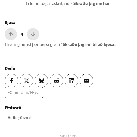
Ertu nú þegar áskrifandi?
Skráðu þig inn hér
.
Kjósa
4
Hvernig finnst þér þessi grein?
Skráðu þig inn til að kjósa.
Deila
hmld.in/FFyC
Efnisorð
Heil­brigð­is­mál