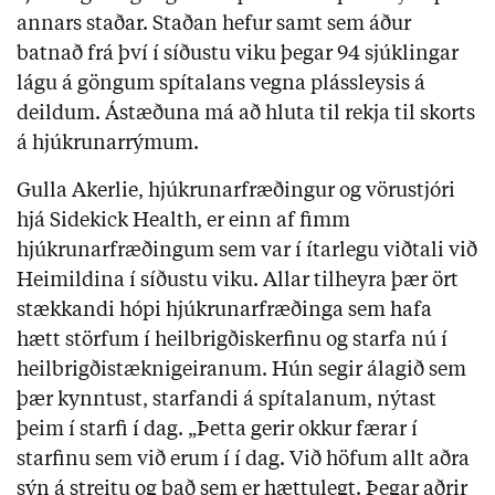
annars staðar. Staðan hefur samt sem áður
batnað frá því í síðustu viku þegar 94 sjúklingar
lágu á göngum spítalans vegna plássleysis á
deildum. Ástæðuna má að hluta til rekja til skorts
á hjúkrunarrýmum.
Gulla Akerlie, hjúkrunarfræðingur og vörustjóri
hjá Sidekick Health, er einn af fimm
hjúkrunarfræðingum sem var í ítarlegu viðtali við
Heimildina í síðustu viku. Allar tilheyra þær ört
stækkandi hópi hjúkrunarfræðinga sem hafa
hætt störfum í heilbrigðiskerfinu og starfa nú í
heilbrigðistæknigeiranum. Hún segir álagið sem
þær kynntust, starfandi á spítalanum, nýtast
þeim í starfi í dag. „Þetta gerir okkur færar í
starfinu sem við erum í í dag. Við höfum allt aðra
sýn á streitu og það sem er hættulegt. Þegar aðrir