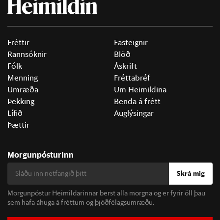
Fréttir
Fasteignir
Rannsóknir
Blöð
Fólk
Áskrift
Menning
Fréttabréf
Umræða
Um Heimildina
Þekking
Benda á frétt
Lífið
Auglýsingar
Þættir
Morgunpósturinn
Skrá mig
Morgunpóstur Heimildarinnar berst alla morgna og er fyrir öll þau
sem hafa áhuga á fréttum og þjóðfélagsumræðu.