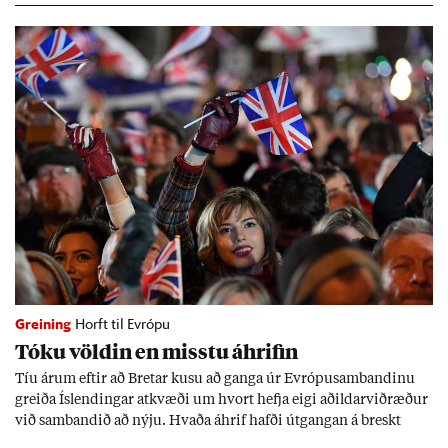
Greining
Horft til Evrópu
Tóku völd­in en misstu áhrif­in
Tíu ár­um eft­ir að Bret­ar kusu að ganga úr Evr­ópu­sam­band­inu
greiða Ís­lend­ing­ar at­kvæði um hvort hefja eigi að­ild­ar­við­ræð­ur
við sam­band­ið að nýju. Hvaða áhrif hafði út­gang­an á breskt
sam­fé­lag og hvaða lex­íu geta Ís­lend­ing­ar lært af henni?