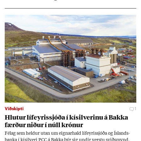
Viðskipti
1
Hlut­ur líf­eyr­is­sjóða í kís­il­ver­inu á Bakka
færð­ur nið­ur í núll krón­ur
Fé­lag sem held­ur ut­an um eign­ar­hald líf­eyr­is­sjóða og Ís­lands­
banka í kís­il­veri PCC á Bakka býr sig und­ir verstu sviðs­mynd,