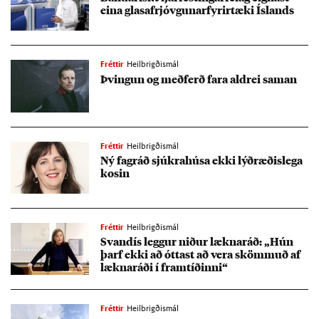
eina gla­sa­frjóvg­un­ar­fyr­ir­tæki Ís­lands
Fréttir
Heilbrigðismál
Þving­un og með­ferð fara aldrei sam­an
Fréttir
Heilbrigðismál
Ný fagráð sjúkra­húsa ekki lýð­ræð­is­lega
kos­in
Fréttir
Heilbrigðismál
Svandís legg­ur nið­ur lækna­ráð: „Hún
þarf ekki að ótt­ast að vera skömm­uð af
lækna­ráði í fram­tíð­inni“
Fréttir
Heilbrigðismál