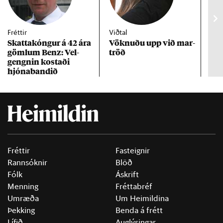
Fréttir
Viðtal
Inn
Skattakóng­ur á 42 ára
Vökn­uðu upp við mar­
RÚV
göml­um Benz: Vel­
tröð
Mar
gengn­in kostaði
un
hjóna­band­ið
Fréttir
Fasteignir
Rannsóknir
Blöð
Fólk
Áskrift
Menning
Fréttabréf
Umræða
Um Heimildina
Þekking
Benda á frétt
Lífið
Auglýsingar