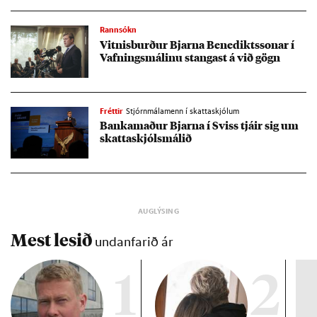
Rannsókn
Vitn­is­burð­ur Bjarna Bene­dikts­son­ar í
Vafn­ings­mál­inu stang­ast á við gögn
Fréttir
Stjórnmálamenn í skattaskjólum
Banka­mað­ur Bjarna í Sviss tjá­ir sig um
skatta­skjóls­mál­ið
Mest lesið
undanfarið ár
1
2