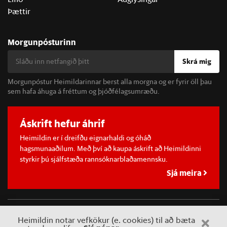
Þættir
Morgunpósturinn
Skrá mig
Morgunpóstur Heimildarinnar berst alla morgna og er fyrir öll þau
sem hafa áhuga á fréttum og þjóðfélagsumræðu.
Áskrift hefur áhrif
Heimildin er í dreifðu eignarhaldi og óháð
hagsmunaaðilum. Með því að kaupa áskrift að Heimildinni
styrkir þú sjálfstæða rannsóknarblaðamennsku.
Sjá meira
©
2026 Sameinaða útgáfufélagið ehf.
Allur réttur áskilinn. Notkun
Heimildin notar vefkökur (e. cookies) til að bæta
á efni miðilsins er óheimil án samþykkis.