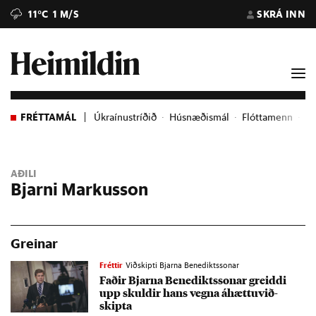
11°C
1 M/S
SKRÁ INN
FRÉTTAMÁL
Úkraínustríðið
Húsnæðismál
Flóttamenn
Ev
AÐILI
Bjarni Markusson
Greinar
Fréttir
Viðskipti Bjarna Benediktssonar
Fað­ir Bjarna Bene­dikts­son­ar greiddi
upp skuld­ir hans vegna áhættu­við­
skipta