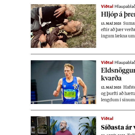
Viðtal
Hlaupabla
Hljóp á þr
Sum­ar
13. MAÍ 2025
eft­ir að þær verða 
ing­um lækna um 
Bjarna­dótt­ir hef
með­göng­um. Hún 
hvernig hún kom sé
Viðtal
Hlaupabla
Eld­snögg­u
kvarða
Haf­st
12. MAÍ 2025
og þurfti að hætta
lengd­um í sín­um 
bíl,“ seg­ir hann 
Viðtal
Síð­asta ár 