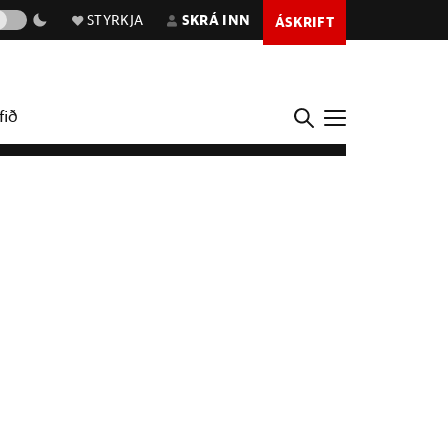
STYRKJA
SKRÁ INN
ÁSKRIFT
fið