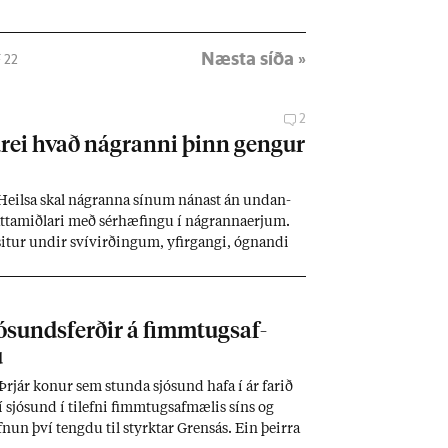
Næsta síða »
 22
2
drei hvað ná­granni þinn geng­ur
eilsa skal ná­granna sín­um nán­ast án und­an­
sáttamiðl­ari með sér­hæf­ingu í ná­granna­erj­um.
sit­ur und­ir sví­virð­ing­um, yf­ir­gangi, ógn­andi
l lík­ams­meið­ing­um er mik­il­vægt að sækja
 er besti vin­ur okk­ar,“ seg­ir hann.
­sunds­ferð­ir á fimm­tugsaf­
u
Þrjár kon­ur sem stunda sjó­sund hafa í ár far­ið
 sjó­sund í til­efni fimm­tugsaf­mæl­is síns og
fn­un því tengdu til styrkt­ar Grens­ás. Ein þeirra