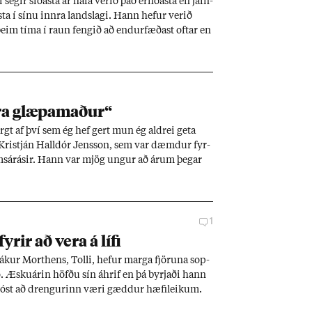
 seg­ir síð­asta ár hafa ver­ið það erf­ið­asta en jafn­
sta í sínu innra lands­lagi. Hann hef­ur ver­ið
þeim tíma í raun feng­ið að end­ur­fæð­ast oft­ar en
ra glæpa­mað­ur“
gt af því sem ég hef gert mun ég aldrei geta
ir Kristján Hall­dór Jens­son, sem var dæmd­ur fyr­
k­ams­árás­ir. Hann var mjög ung­ur að ár­um þeg­ar
tefndi og fann ekki leið­ina út fyrr en ára­tug­um
ann inn í fang­els­in til þess að hjálpa öðr­um, en
 sem hann sér færa til þess að bæta fyr­ir eig­in
1
fyr­ir að vera á lífi
ák­ur Mort­hens, Tolli, hef­ur marga fjör­una sop­
sjó. Æsku­ár­in höfðu sín áhrif en þá byrj­aði hann
jóst að dreng­ur­inn væri gædd­ur hæfi­leik­um.
 lit­uðu fjöl­skyldu­líf­ið og á unglings­ár­un­um sá