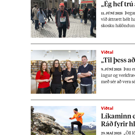
„Ég hef trú 
Þeg­ar
11. JÚNÍ 2025
við átt­rætt hélt 
skosku hálönd­un­u
starfs­lok.
Viðtal
„Til þess að
Þau er
9. JÚNÍ 2025
ing­ur og verk­fræ
með sér að vera sé
urð­ar­dótt­ir, Rag
samt gert og sleg­
ræða hinn ful­kom
Viðtal
Lík­am­inn e
Ráð fyr­ir h
„Öll lö
29. MAÍ 2025