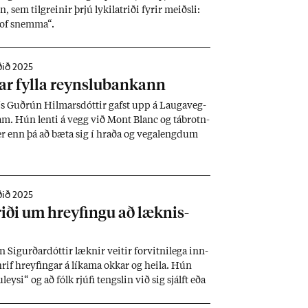
sem til­grein­ir þrjú lyk­il­at­riði fyr­ir meiðsli:
, of snemma“.
ðið 2025
­ar fylla reynslu­bank­ann
s Guð­rún Hilm­ars­dótt­ir gafst upp á Lauga­veg­
ram. Hún lenti á vegg við Mont Blanc og tábrotn­
 er enn þá að bæta sig í hraða og vega­lengd­um
g finn­ur barns­lega gleði við að hlaupa nið­ur
ar.
ðið 2025
t­riði um hreyf­ingu að lækn­is­
n Sig­urð­ar­dótt­ir lækn­ir veit­ir for­vitni­lega inn­
hrif hreyf­ing­ar á lík­ama okk­ar og heila. Hún
u­leysi“ og að fólk rjúfi tengsl­in við sig sjálft eða