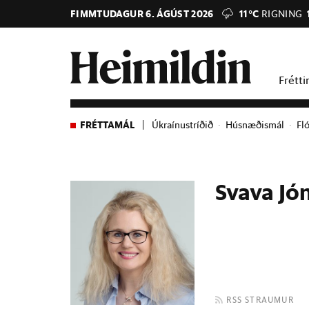
FIMMTUDAGUR 6. ÁGÚST 2026
11°C
RIGNING
Frétti
FRÉTTAMÁL
Úkraínustríðið
Húsnæðismál
Fl
Svava Jó
RSS STRAUMUR