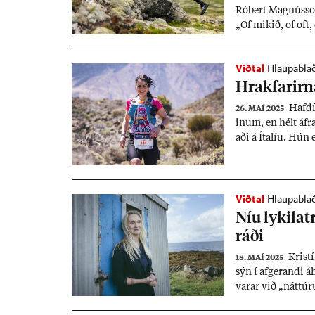
Ró­bert Magnús­son, 
„Of mik­ið, of oft
Viðtal
Hlaupabla
Hrak­far­irn
Haf­dí
26. MAÍ 2025
in­um, en hélt áf
aði á Ítal­íu. Hún
eft­ir fimm­tugt o
snævi þakt­ar hlíð­
Viðtal
Hlaupabla
Níu lyk­il­a
ráði
Krist­í
18. MAÍ 2025
sýn í af­ger­andi á
var­ar við „nátt­úr
nátt­úr­una.