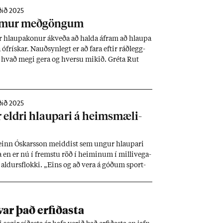
ðið 2025
em­ur með­göng­um
 hlaupa­kon­ur ákveða að halda áfram að hlaupa
ófrísk­ar. Nauð­syn­legt er að fara eft­ir ráð­legg­
hvað megi gera og hversu mik­ið. Gréta Rut
­ur geng­ið með fjög­ur börn og hljóp á flest­um
tal­ar um hvað hún leyfði sér og einnig
r af stað aft­ur eft­ir fæð­ingu.
ðið 2025
r eldri hlaup­ari á heims­mæli­
einn Ósk­ars­son meidd­ist sem ung­ur hlaup­ari
 en er nú í fremstu röð í heim­in­um í milli­vega­
ald­urs­flokki. „Eins og að vera á góð­um sport­
um að hlaupa hratt.
var það erf­ið­asta