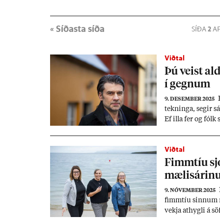
« Síðasta síða
SÍÐA
2
AF
Viðtal
Þú veist al
í gegn­um
H
9. DESEMBER 2025
tekn­inga, seg­ir 
Ef illa fer og fólk 
hegð­un og jafn­ve
hjálp. „Frið­ur­inn
Viðtal
Fimm­tíu sjó
mælis­ár­in
9. NÓVEMBER 2025
fimm­tíu sinn­um í
vekja at­hygli á sö