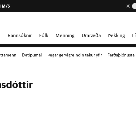
1 M/S
r
Rannsóknir
Fólk
Menning
Umræða
Þekking
Lí
óttamenn
Evrópumál
Þegar gervigreindin tekur yfir
Ferðaþjónusta
nsdóttir