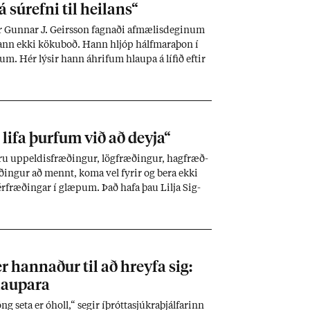
á súr­efni til heil­ans“
 Gunn­ar J. Geirs­son fagn­aði af­mæl­is­deg­in­um
hann ekki köku­boð. Hann hljóp hálf­m­ara­þon í
m. Hér lýs­ir hann áhrif­um hlaupa á líf­ið eft­ir
 lifa þurf­um við að deyja“
u upp­eld­is­fræð­ing­ur, lög­fræð­ing­ur, hag­fræð­
ð­ing­ur að mennt, koma vel fyr­ir og bera ekki
r­fræð­ing­ar í glæp­um. Það hafa þau Lilja Sig­
n­ar Jónas­son, Yrsa Sig­urð­ar­dótt­ir og Satu Rä­mö
ið í gegn – bæði hér heima og er­lend­is. Þau
na glæp, ótt­ann, dauð­ann og sorg­ina.
r hann­að­ur til að hreyfa sig:
laup­ara
ng seta er óholl,“ seg­ir íþrótta­sjúkra­þjálf­ar­inn