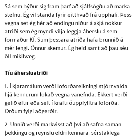
Sá sem býður sig fram þarf að sjálfsögðu að marka
stefnu. Ég vil standa fyrir eitthvað frá upphafi. Þess
vegna set ég hér að endingu niður á skjá nokkur
atriði sem ég myndi vilja leggja áherslu á sem
formaður KÍ. Sum þessara atriða hafa brunnið á
mér lengi. Önnur skemur. Ég held samt að þau séu
öll mikilvæg.
Tíu áhersluatriði
1. Í kjaramálum verði loforðareikningi stjórnvalda
hjá kennurum lokað vegna vanefnda. Ekkert verði
gefið eftir eða selt í krafti óuppfylltra loforða.
Orðum fylgi aðgerðir.
2. Unnið verði markvisst að því að safna saman
þekkingu og reynslu eldri kennara, sérstaklega