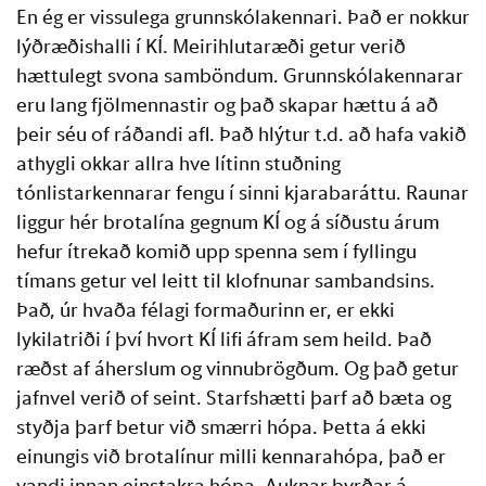
En ég er vissulega grunnskólakennari. Það er nokkur
lýðræðishalli í KÍ. Meirihlutaræði getur verið
hættulegt svona samböndum. Grunnskólakennarar
eru lang fjölmennastir og það skapar hættu á að
þeir séu of ráðandi afl. Það hlýtur t.d. að hafa vakið
athygli okkar allra hve lítinn stuðning
tónlistarkennarar fengu í sinni kjarabaráttu. Raunar
liggur hér brotalína gegnum KÍ og á síðustu árum
hefur ítrekað komið upp spenna sem í fyllingu
tímans getur vel leitt til klofnunar sambandsins.
Það, úr hvaða félagi formaðurinn er, er ekki
lykilatriði í því hvort KÍ lifi áfram sem heild. Það
ræðst af áherslum og vinnubrögðum. Og það getur
jafnvel verið of seint. Starfshætti þarf að bæta og
styðja þarf betur við smærri hópa. Þetta á ekki
einungis við brotalínur milli kennarahópa, það er
vandi innan einstakra hópa. Auknar byrðar á