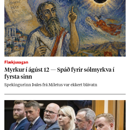
Flækjusagan
Myrk­ur í ág­úst 12 — Spáð fyr­ir sól­myrkva í
fyrsta sinn
Spek­ing­ur­inn Þa­les frá Míletus var ekk­ert blá­vatn