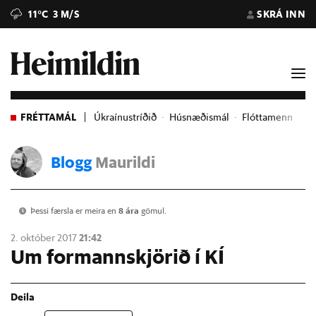
11°C
3 M/S
SKRÁ INN
FRÉTTAMÁL
Úkraínustríðið
Húsnæðismál
Flóttamenn
Ev
Blogg
Maurildi
Þessi færsla er meira en
8 ára
gömul.
2. október 2017
21:42
Um formannskjörið í KÍ
Deila