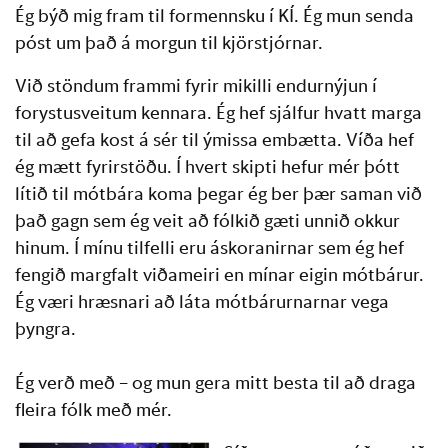
Ég býð mig fram til formennsku í KÍ. Ég mun senda
póst um það á morgun til kjörstjórnar.
Við stöndum frammi fyrir mikilli endurnýjun í
forystusveitum kennara. Ég hef sjálfur hvatt marga
til að gefa kost á sér til ýmissa embætta. Víða hef
ég mætt fyrirstöðu. Í hvert skipti hefur mér þótt
lítið til mótbára koma þegar ég ber þær saman við
það gagn sem ég veit að fólkið gæti unnið okkur
hinum. Í mínu tilfelli eru áskoranirnar sem ég hef
fengið margfalt viðameiri en mínar eigin mótbárur.
Ég væri hræsnari að láta mótbárurnarnar vega
þyngra.
Ég verð með – og mun gera mitt besta til að draga
fleira fólk með mér.