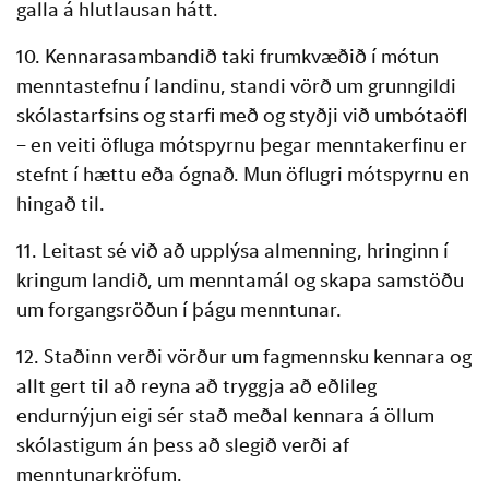
galla á hlutlausan hátt.
10. Kennarasambandið taki frumkvæðið í mótun
menntastefnu í landinu, standi vörð um grunngildi
skólastarfsins og starfi með og styðji við umbótaöfl
– en veiti öfluga mótspyrnu þegar menntakerfinu er
stefnt í hættu eða ógnað. Mun öflugri mótspyrnu en
hingað til.
11. Leitast sé við að upplýsa almenning, hringinn í
kringum landið, um menntamál og skapa samstöðu
um forgangsröðun í þágu menntunar.
12. Staðinn verði vörður um fagmennsku kennara og
allt gert til að reyna að tryggja að eðlileg
endurnýjun eigi sér stað meðal kennara á öllum
skólastigum án þess að slegið verði af
menntunarkröfum.