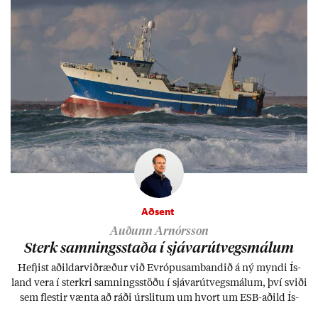
Aðsent
Auðunn Arnórsson
Sterk samn­ings­staða í sjáv­ar­út­vegs­mál­um
Hefj­ist að­ild­ar­við­ræð­ur við Evr­ópu­sam­band­ið á ný myndi Ís­
land vera í sterkri samn­ings­stöðu í sjáv­ar­út­vegs­mál­um, því sviði
sem flest­ir vænta að ráði úr­slit­um um hvort um ESB-að­ild Ís­
lands geti sam­ist. Hvað land­bún­að­ar­mál snert­ir myndi stuðn­