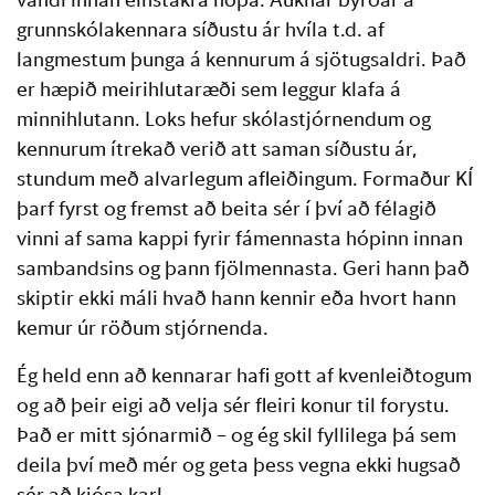
grunnskólakennara síðustu ár hvíla t.d. af
langmestum þunga á kennurum á sjötugsaldri. Það
er hæpið meirihlutaræði sem leggur klafa á
minnihlutann. Loks hefur skólastjórnendum og
kennurum ítrekað verið att saman síðustu ár,
stundum með alvarlegum afleiðingum. Formaður KÍ
þarf fyrst og fremst að beita sér í því að félagið
vinni af sama kappi fyrir fámennasta hópinn innan
sambandsins og þann fjölmennasta. Geri hann það
skiptir ekki máli hvað hann kennir eða hvort hann
kemur úr röðum stjórnenda.
Ég held enn að kennarar hafi gott af kvenleiðtogum
og að þeir eigi að velja sér fleiri konur til forystu.
Það er mitt sjónarmið – og ég skil fyllilega þá sem
deila því með mér og geta þess vegna ekki hugsað
sér að kjósa karl.