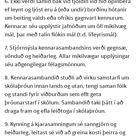
6. Ekki verði samið bak við tjöldin við hið opinbera
ef leynt og ljóst eru á (eða undir) borðinu hótanir
um beiting valds eða ofríkis gagnvart kennurum.
Kennarar séu upplýstir jafnóðum um öll mikilvæg
mál, þar með talin flókin mál (t.d. lífeyrismál).
7. Stjórnsýsla kennarasambandsins verði gegnsæ,
vönduð og heiðarleg. Allar mikilvægar upplýsingar
séu aðgengilegar félagsmönnum.
8. Kennarasambandið stuðli að virku samstarfi um
skólaþróun innan lands og utan, tengi saman fólk
og standi fyrir viðburðum sem eflt geta
þróunarstarf í skólum. Sambandið taki þátt í að
draga fram og efla leiðtoga í skólaþróun.
9. Kynning á kjarasamningum sé sanngjörn og
heiðarleg, leitast sé við að greina kosti þeirra og