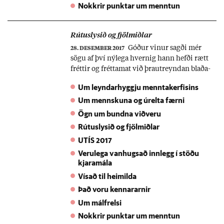
Nokkrir punktar um menntun
Rútu­slys­ið og fjöl­miðl­ar
Góð­ur vin­ur sagði mér
28. DESEMBER 2017
sögu af því ný­lega hvernig hann hefði rætt
frétt­ir og frétta­mat við þrautreynd­an blaða­
mann. Um­ræðu­efn­ið var hvort frétt­ir þyrftu
Um leyndarhyggju menntakerfisins
að vera svona nei­kvæð­ar. Fjöl­miðla­mað­ur­
Um mennskuna og úrelta færni
inn taldi það nán­ast liggja í eðli frétta. Þær
fjöll­uðu um hið óvenju­lega. Áföll og hörm­
Ögn um bundna viðveru
ung­ar væru stórt hlut­mengi þess. Ég er sam­
Rútuslysið og fjölmiðlar
mála því að það liggi nán­ast í skil­grein­ingu á
UTÍS 2017
frétt að...
Verulega vanhugsað innlegg í stöðu
kjaramála
Vísað til heimilda
Það voru kennararnir
Um málfrelsi
Nokkrir punktar um menntun