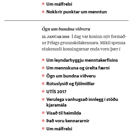
Um málfrelsi
Nokkrir punktar um menntun
Ögn um bundna við­veru
Í dag var kos­inn nýr formað­
22. JANÚAR 2018
ur Fé­lags grunn­skóla­kenn­ara. Mik­il spenna
ein­kenndi kosn­ing­arn­ar enda voru þær í
fyrsta skipti haldn­ar með­al allra grunn­skóla­
Um leyndarhyggju menntakerfisins
kenn­ara. Yf­ir­burða­kosn­ingu hlaut Þor­gerð­ur
Um mennskuna og úrelta færni
L. Dið­riks­dótt­ir. Hún er þrautreynd­ur kenn­
ari og bar­áttu­kona fyr­ir kjör­um stétt­ar­inn­ar.
Ögn um bundna viðveru
Tek­ið var við hana við­tal í Kast­ljós­inu í kvöld
Rútuslysið og fjölmiðlar
sem ég sé að hef­ur vak­ið nokkra um­ræðu. Til
UTÍS 2017
um­ræðu var m.a. bund­in við­vera grunn­
Verulega vanhugsað innlegg í stöðu
skóla­kenn­ara...
kjaramála
Vísað til heimilda
Það voru kennararnir
Um málfrelsi