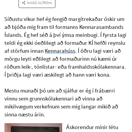
hmld.in/B0m
Síðustu vikur hef ég fengið margítrekaðar óskir um
að bjóða mig fram til formanns Kennarasambands
Íslands. Ég hef séð á því ýmsa meinbugi. Í fyrsta lagi
teldi ég ekki óeðlilegt að formaður KÍ hefði reynslu
af störfum innan
Kennarahúss
. Í öðru lagi væri að
mörgu leyti eðlilegt að formaðurinn nú kæmi úr
röðum leik-, tónlistar- eða framhaldsskólakennara.
Í þriðja lagi væri æskilegt að hann væri kona.
Mestu munaði þó um að sjálfur er ég í frábærri
vinnu sem grunnskólakennari að vinna að
mikilvægum verkefnum sem mig langar mikið að
sinna næstu árin.
Áskorendur mínir létu