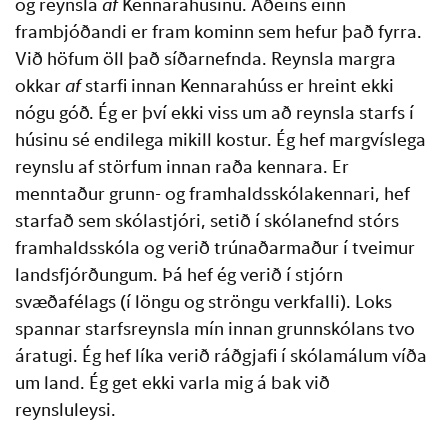
og reynsla
af
Kennarahúsinu. Aðeins einn
frambjóðandi er fram kominn sem hefur það fyrra.
Við höfum öll það síðarnefnda. Reynsla margra
okkar
af
starfi innan Kennarahúss er hreint ekki
nógu góð. Ég er því ekki viss um að reynsla starfs í
húsinu sé endilega mikill kostur. Ég hef margvíslega
reynslu af störfum innan raða kennara. Er
menntaður grunn- og framhaldsskólakennari, hef
starfað sem skólastjóri, setið í skólanefnd stórs
framhaldsskóla og verið trúnaðarmaður í tveimur
landsfjórðungum. Þá hef ég verið í stjórn
svæðafélags (í löngu og ströngu verkfalli). Loks
spannar starfsreynsla mín innan grunnskólans tvo
áratugi. Ég hef líka verið ráðgjafi í skólamálum víða
um land. Ég get ekki varla mig á bak við
reynsluleysi.