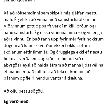
Þá að röksemdinni sem skiptir mig sjálfan mestu
máli. Ég elska að vinna með samstarfsfólki mínu.
Við vinnum gott og þarft verk í mikilli þróun og í
nánu samstarfi. Ég elska vinnuna mína – og vil enga
aðra vinnu. En það rann upp fyrir mér fyrir nokkrum
dögum að kannski verður ekkert okkar eftir í
skólanum eftir fimm ár. Og örugglega ekki ef næstu
fimm ár verða eins og síðustu fimm. Það er
ábyrgðarleysi að halda áfram að manna ljósavélina
ef manni er það fullljóst að leki er kominn að
bátnum og fleiri hendur vantar á dæluna.
Að öllu þessu sögðu:
Ég verð með.