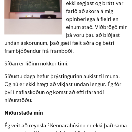
ekki segjast og brátt var
farið að skora á mig
opinberlega á fleiri en
einum stað. Viðbrögð mín
þá voru þau að biðjast
undan áskorunum, það gæti fælt aðra og betri
frambjóðendur frá framboði.
Síðan er liðinn nokkur tími.
Síðustu daga hefur þrýstingurinn aukist til muna.
Og nú er ekki hægt að víkjast undan lengur. Ég fór
því í naflaskoðun og komst að eftirfarandi
niðurstöðu:
Niðurstaða mín
Ég veit að reynsla
í
Kennarahúsinu er ekki það sama