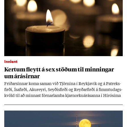
Innlent
Kert­um fleytt á sex stöð­um til minn­ing­ar
um árás­irn­ar
Frið­arsinn­ar koma sam­an við Tjörn­ina í Reykja­vík og á Pat­reks­
firði, Ísa­firði, Ak­ur­eyri, Seyð­is­firði og Reyð­ar­firði á fimmtu­dags­
kvöld til að minn­ast fórn­ar­lamba kjarn­orku­árás­anna í Hírósíma
og Naga­sakí.