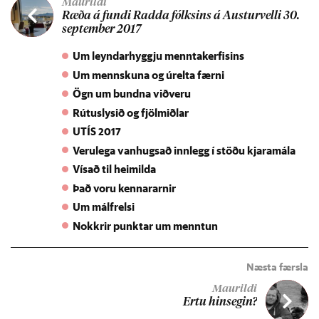
Maurildi
Ræða á fundi Radda fólks­ins á Aust­ur­velli 30.
sept­em­ber 2017
Um leyndarhyggju menntakerfisins
Um mennskuna og úrelta færni
Ögn um bundna viðveru
Rútuslysið og fjölmiðlar
UTÍS 2017
Verulega vanhugsað innlegg í stöðu kjaramála
Vísað til heimilda
Það voru kennararnir
Um málfrelsi
Nokkrir punktar um menntun
Næsta færsla
Maurildi
Ertu hinseg­in?