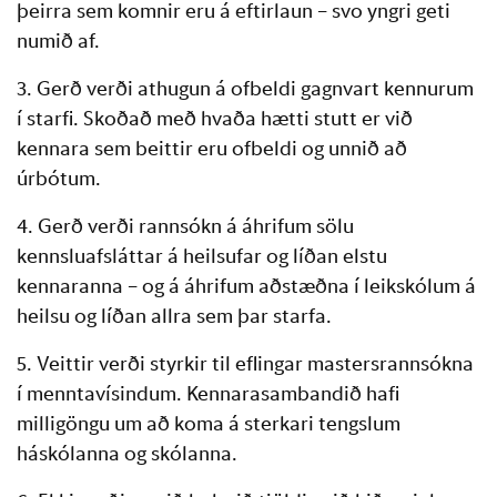
þeirra sem komnir eru á eftirlaun – svo yngri geti
numið af.
3. Gerð verði athugun á ofbeldi gagnvart kennurum
í starfi. Skoðað með hvaða hætti stutt er við
kennara sem beittir eru ofbeldi og unnið að
úrbótum.
4. Gerð verði rannsókn á áhrifum sölu
kennsluafsláttar á heilsufar og líðan elstu
kennaranna – og á áhrifum aðstæðna í leikskólum á
heilsu og líðan allra sem þar starfa.
5. Veittir verði styrkir til eflingar mastersrannsókna
í menntavísindum. Kennarasambandið hafi
milligöngu um að koma á sterkari tengslum
háskólanna og skólanna.