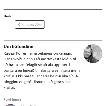
Deila
hmld.in/B0m
Um höfundinn
Ragnar Þór er heimspekingur og kennari.
Hans skoðun er sú að nærtækasta leiðin til
að bæta samfélagið sé að ala upp betri
borgara en hingað til. Borgara sem gera meiri
kröfur. Ekki bara til annarra heldur líka sín. Á
blogginu er gerð tilraun til að gera slíkar
kröfur.
Fyrri færsla