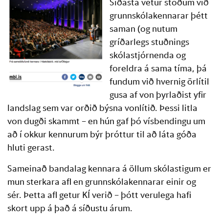
Síðasta vetur stóðum við
grunnskólakennarar þétt
saman (og nutum
gríðarlegs stuðnings
skólastjórnenda og
foreldra á sama tíma, þá
fundum við hvernig örlítil
gusa af von þyrlaðist yfir
landslag sem var orðið býsna vonlítið. Þessi litla
von dugði skammt – en hún gaf þó vísbendingu um
að í okkur kennurum býr þróttur til að láta góða
hluti gerast.
Sameinað bandalag kennara á öllum skólastigum er
mun sterkara afl en grunnskólakennarar einir og
sér. Þetta afl getur KÍ verið – þótt verulega hafi
skort upp á það á síðustu árum.