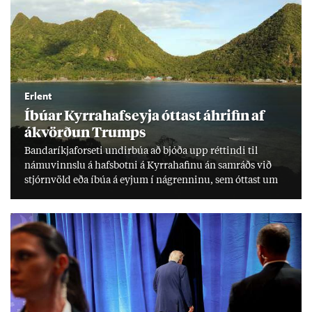
Erlent
Íbú­ar Kyrra­hafs­eyja ótt­ast áhrif­in af
ákvörð­un Trumps
Banda­ríkja­for­seti und­ir­búa að bjóða upp rétt­indi til
námu­vinnslu á hafs­botni á Kyrra­haf­inu án sam­ráðs við
stjórn­völd eða íbúa á eyj­um í ná­grenn­inu, sem ótt­ast um
lífs­við­ur­væri sitt og um­hverfi.