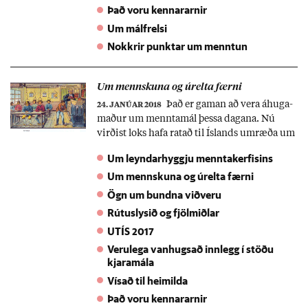
Það voru kennararnir
Um málfrelsi
Nokkrir punktar um menntun
Um mennsk­una og úr­elta færni
Það er gam­an að vera áhuga­
24. JANÚAR 2018
mað­ur um mennta­mál þessa dag­ana. Nú
virð­ist loks hafa rat­að til Ís­lands um­ræða um
rann­sókn­ir Kristjáns Kristjáns­son­ar og fé­laga
Um leyndarhyggju menntakerfisins
við Bir­ming­ham-há­skóla. Þetta eru býsna
Um mennskuna og úrelta færni
merki­leg­ar rann­sókn­ir um lík­leg mann­bæt­
andi áhrif sums tóm­stund­a­starfs, sér­stak­lega
Ögn um bundna viðveru
lista. Þetta rann­sókn­ar­svið mun ef­laust vaxa
Rútuslysið og fjölmiðlar
mjög á næstu ár­um og ára­tug­um. Á tím­um
UTÍS 2017
gervi­greind­ar (og upp­renn­andi of­ur­greind­
Verulega vanhugsað innlegg í stöðu
ar) verð­ur spurn­ing­in um...
kjaramála
Vísað til heimilda
Það voru kennararnir