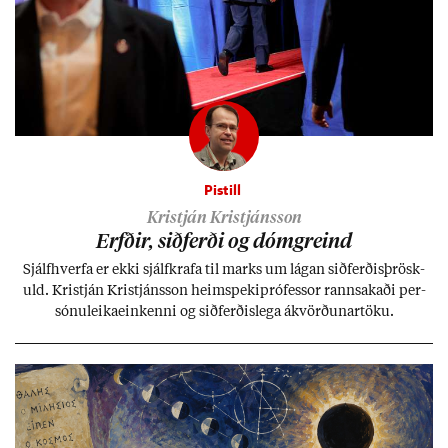
Pistill
Kristján Kristjánsson
Erfð­ir, sið­ferði og dómgreind
Sjálf­hverfa er ekki sjálf­krafa til marks um lág­an sið­ferð­is­þrösk­
uld. Kristján Kristjáns­son heim­speki­pró­fess­or rann­sak­aði per­
sónu­leika­ein­kenni og sið­ferð­is­lega ákvörð­un­ar­töku.