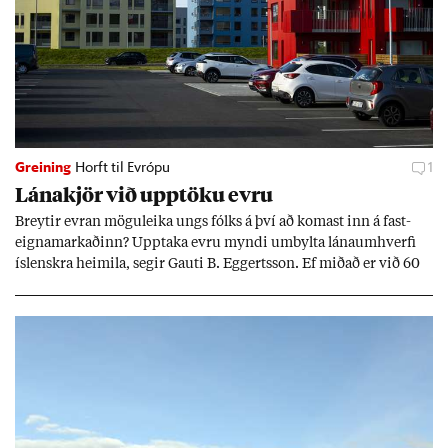
Greining
Horft til Evrópu
1
Lána­kjör við upp­töku evru
Breyt­ir evr­an mögu­leika ungs fólks á því að kom­ast inn á fast­
eigna­mark­að­inn? Upp­taka evru myndi um­bylta lánaum­hverfi
ís­lenskra heim­ila, seg­ir Gauti B. Eggerts­son. Ef mið­að er við 60
millj­óna króna lán til 25 ára myndi mán­að­ar­leg greiðslu­byrði
lækka um þriðj­ung.