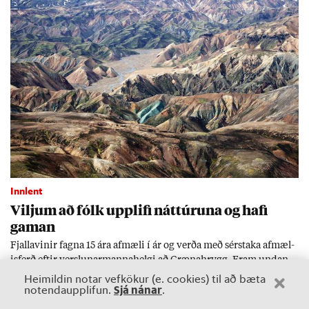
Innlent
Vilj­um að fólk upp­lifi nátt­úr­una og hafi
gam­an
Fjalla­vin­ir fagna 15 ára af­mæli í ár og verða með sér­staka af­mæl­
is­ferð eft­ir versl­un­ar­manna­helgi að Græna­hrygg. Fram und­an
eru alls kon­ar skemmti­leg­ar ferð­ir.
Heimildin notar vefkökur (e. cookies) til að bæta
Sjá nánar
notendaupplifun.
.