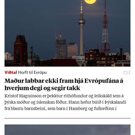
Viðtal
Horft til Evrópu
2
Mað­ur labb­ar ekki fram hjá Evr­ópuf­ána á
hverj­um degi og seg­ir takk
Kri­stof Magnús­son er þekkt­ur rit­höf­und­ur og leik­skáld sem á
þýska móð­ur og ís­lensk­an föð­ur. Hann hef­ur bú­ið í Þýskalandi
frá blautu barns­beini, sem barn í Ham­borg og full­orð­inn í
Berlín, en er vel kunn­ug­ur á Ís­landi og tal­ar ís­lensku. Hvernig
ætli hann upp­lifi að búa í landi inn­an Evr­ópu­sam­bands­ins?