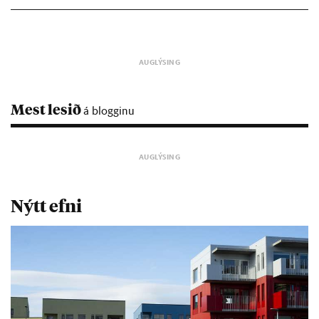
Mest lesið
á blogginu
Nýtt efni