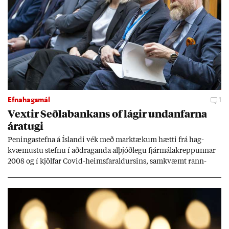
Efnahagsmál
1
Vext­ir Seðla­bank­ans of lág­ir und­an­farna
ára­tugi
Pen­inga­stefna á Ís­landi vék með mark­tæk­um hætti frá hag­
kvæm­ustu stefnu í að­drag­anda al­þjóð­legu fjár­málakrepp­unn­ar
2008 og í kjöl­far Covid-heims­far­ald­urs­ins, sam­kvæmt rann­
sókn­ar­rit­gerð Seðla­bank­ans. Vext­ir hafa al­mennt ver­ið of lág­ir.
Tíð áföll og óvissa tor­velda hag­stjórn á Ís­landi.