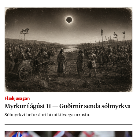
ing­ur við bænd­ur og dreif­býli breyt­ast mik­ið frá nú­ver­andi
kerfi, en sveigj­an­leiki til lausna er um­tals­verð­ur.
Flækjusagan
Myrk­ur í ág­úst 11 — Guð­irn­ir senda sól­myrkva
Sól­myrkvi hef­ur áhrif á mik­il­væga orr­ustu.