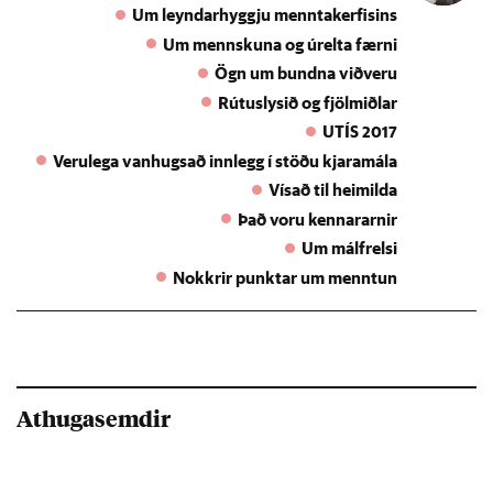
Um leyndarhyggju menntakerfisins
Um mennskuna og úrelta færni
Ögn um bundna viðveru
Rútuslysið og fjölmiðlar
UTÍS 2017
Verulega vanhugsað innlegg í stöðu kjaramála
Vísað til heimilda
Það voru kennararnir
Um málfrelsi
Nokkrir punktar um menntun
Athugasemdir