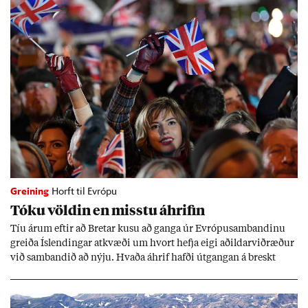
Greining
Horft til Evrópu
Tóku völd­in en misstu áhrif­in
Tíu ár­um eft­ir að Bret­ar kusu að ganga úr Evr­ópu­sam­band­inu
greiða Ís­lend­ing­ar at­kvæði um hvort hefja eigi að­ild­ar­við­ræð­ur
við sam­band­ið að nýju. Hvaða áhrif hafði út­gang­an á breskt
sam­fé­lag og hvaða lex­íu geta Ís­lend­ing­ar lært af henni?