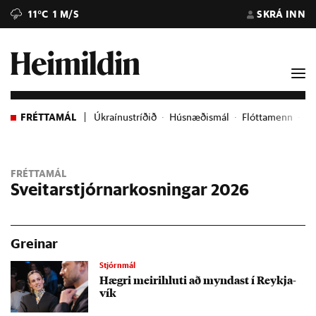
11°C
1 M/S
SKRÁ INN
FRÉTTAMÁL
Úkraínustríðið
Húsnæðismál
Flóttamenn
Ev
FRÉTTAMÁL
Sveitarstjórnarkosningar 2026
Greinar
Stjórnmál
Hægri meiri­hluti að mynd­ast í Reykja­
vík