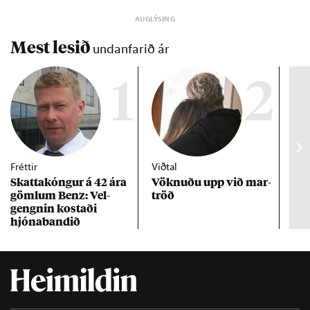
Mest lesið
undanfarið ár
1
2
Fréttir
Viðtal
Inn
Skattakóng­ur á 42 ára
Vökn­uðu upp við mar­
RÚV
göml­um Benz: Vel­
tröð
Mar
gengn­in kostaði
un
hjóna­band­ið