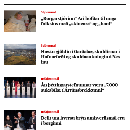
Stjórnmál
„Borg­ar­stjór­inn“ Ari höfð­ar til unga
fólks­ins með „skincare“ og „haul“
Stjórnmál
Hæstu gjöld­in í Garða­bæ, skuld­irn­ar í
Hafnar­firði og skulda­aukn­ing­in á Nes­
inu
Stjórnmál
Án þétt­ing­ar­stefn­unn­ar væru „7.000
auka­bíl­ar í Ár­túns­brekk­unni“
Stjórnmál
Deilt um hversu brýn um­hverf­is­mál eru
í borg­inni