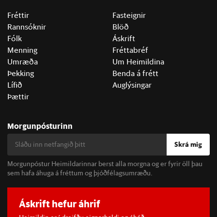
Fréttir
Fasteignir
Rannsóknir
Blöð
Fólk
Áskrift
Menning
Fréttabréf
Umræða
Um Heimildina
Þekking
Benda á frétt
Lífið
Auglýsingar
Þættir
Morgunpósturinn
Skrá mig
Morgunpóstur Heimildarinnar berst alla morgna og er fyrir öll þau
sem hafa áhuga á fréttum og þjóðfélagsumræðu.
Áskrift hefur áhrif