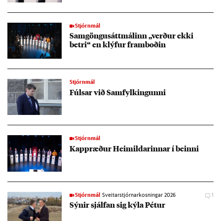
Stjórnmál
Sam­göngusátt­mál­inn „verð­ur ekki
betri“ en klýf­ur fram­boð­in
Stjórnmál
Fúls­ar við Sam­fylk­ing­unni
Stjórnmál
Kapp­ræð­ur Heim­ild­ar­inn­ar í beinni
Stjórnmál
Sveitarstjórnarkosningar 2026
1
Sýn­ir sjálf­an sig kýla Pét­ur