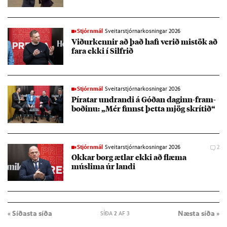
Stjórnmál
Sveitarstjórnarkosningar 2026
Við­ur­kenn­ir að það hafi ver­ið mis­tök að
fara ekki í Silfr­ið
Stjórnmál
Sveitarstjórnarkosningar 2026
Pírat­ar undr­andi á Góð­an dag­inn-fram­
boð­inu: „Mér finnst þetta mjög skrít­ið“
Stjórnmál
Sveitarstjórnarkosningar 2026
2
Okk­ar borg ætl­ar ekki að flæma
múslima úr landi
« Síðasta síða
Næsta síða »
SÍÐA
2
AF 3