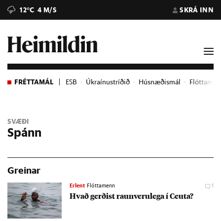
12°C
4 M/S
SKRÁ INN
FRÉTTAMÁL
ESB
Úkraínustríðið
Húsnæðismál
Flóttame
SVÆÐI
Spánn
Greinar
Erlent
Flóttamenn
1
Hvað gerð­ist raun­veru­lega í Ceuta?