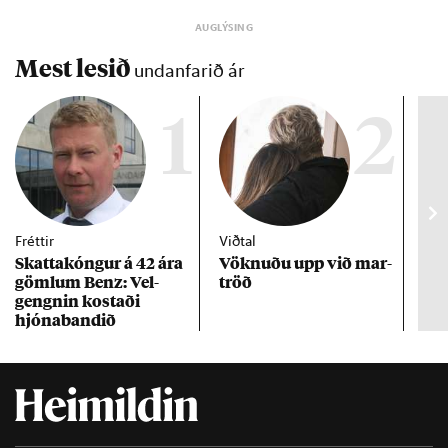
Mest lesið
undanfarið ár
1
2
Fréttir
Viðtal
Inn
Skattakóng­ur á 42 ára
Vökn­uðu upp við mar­
RÚV
göml­um Benz: Vel­
tröð
Mar
gengn­in kostaði
un
hjóna­band­ið