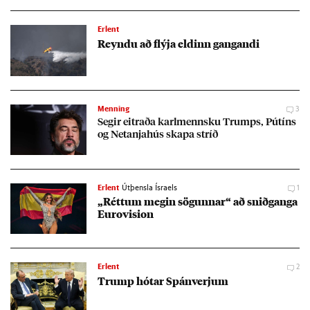
Erlent
Reyndu að flýja eld­inn gang­andi
Menning
3
Seg­ir eitr­aða karl­mennsku Trumps, Pútíns
og Net­anja­hús skapa stríð
Erlent
Útþensla Ísraels
1
„Rétt­um meg­in sög­unn­ar“ að snið­ganga
Eurovisi­on
Erlent
2
Trump hót­ar Spán­verj­um