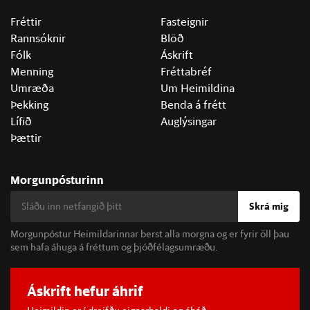
Fréttir
Fasteignir
Rannsóknir
Blöð
Fólk
Áskrift
Menning
Fréttabréf
Umræða
Um Heimildina
Þekking
Benda á frétt
Lífið
Auglýsingar
Þættir
Morgunpósturinn
Skrá mig
Morgunpóstur Heimildarinnar berst alla morgna og er fyrir öll þau
sem hafa áhuga á fréttum og þjóðfélagsumræðu.
Áskrift hefur áhrif