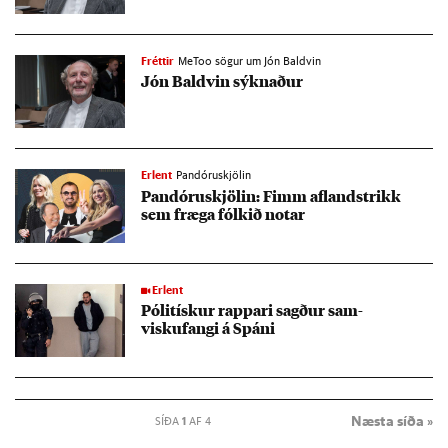
Fréttir
MeToo sögur um Jón Baldvin
Jón Bald­vin sýkn­að­ur
Erlent
Pandóruskjölin
Pan­dóru­skjöl­in: Fimm af­l­and­strikk
sem fræga fólk­ið not­ar
Erlent
Póli­tísk­ur rapp­ari sagð­ur sam­
viskufangi á Spáni
Næsta síða »
SÍÐA
1
AF 4