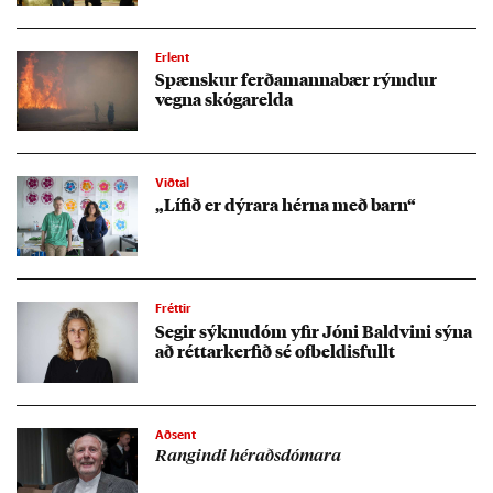
Erlent
Spænsk­ur ferða­manna­bær rýmd­ur
vegna skógar­elda
Viðtal
„Líf­ið er dýr­ara hérna með barn“
Fréttir
Seg­ir sýknu­dóm yf­ir Jóni Bald­vini sýna
að rétt­ar­kerf­ið sé of­beld­is­fullt
Aðsent
Rang­indi hér­aðs­dóm­ara