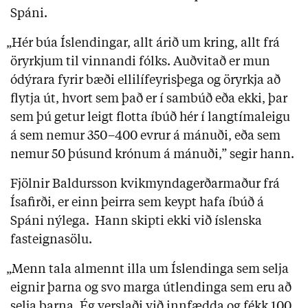
Spáni.
„Hér búa Íslendingar, allt árið um kring, allt frá
öryrkjum til vinnandi fólks. Auðvitað er mun
ódýrara fyrir bæði ellilífeyrisþega og öryrkja að
flytja út, hvort sem það er í sambúð eða ekki, þar
sem þú getur leigt flotta íbúð hér í langtímaleigu
á sem nemur 350–400 evrur á mánuði, eða sem
nemur 50 þúsund krónum á mánuði,” segir hann.
Fjölnir Baldursson kvikmyndagerðarmaður frá
Ísafirði, er einn þeirra sem keypt hafa íbúð á
Spáni nýlega. Hann skipti ekki við íslenska
fasteignasölu.
„Menn tala almennt illa um Íslendinga sem selja
eignir þarna og svo marga útlendinga sem eru að
selja þarna. Ég verslaði við innfædda og fékk 100