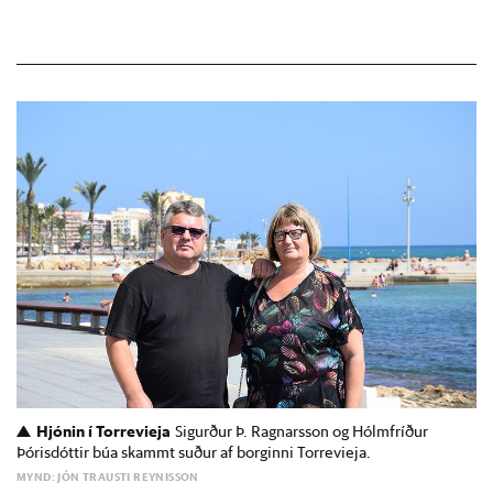
Hjónin í Torrevieja
Sigurður Þ. Ragnarsson og Hólmfríður
Þórisdóttir búa skammt suður af borginni Torrevieja.
MYND: JÓN TRAUSTI REYNISSON