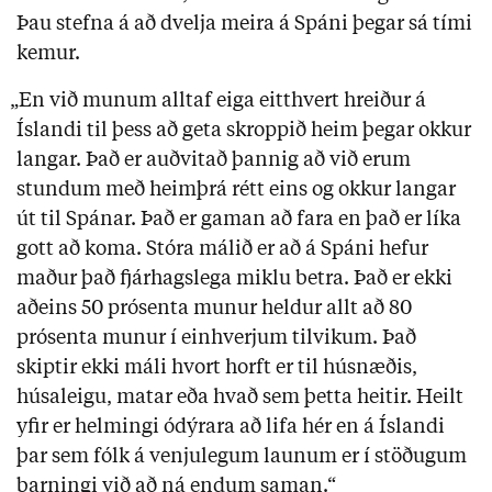
Þau stefna á að dvelja meira á Spáni þegar sá tími
kemur.
„En við munum alltaf eiga eitthvert hreiður á
Íslandi til þess að geta skroppið heim þegar okkur
langar. Það er auðvitað þannig að við erum
stundum með heimþrá rétt eins og okkur langar
út til Spánar. Það er gaman að fara en það er líka
gott að koma. Stóra málið er að á Spáni hefur
maður það fjárhagslega miklu betra. Það er ekki
aðeins 50 prósenta munur heldur allt að 80
prósenta munur í einhverjum tilvikum. Það
skiptir ekki máli hvort horft er til húsnæðis,
húsaleigu, matar eða hvað sem þetta heitir. Heilt
yfir er helmingi ódýrara að lifa hér en á Íslandi
þar sem fólk á venjulegum launum er í stöðugum
barningi við að ná endum saman.“