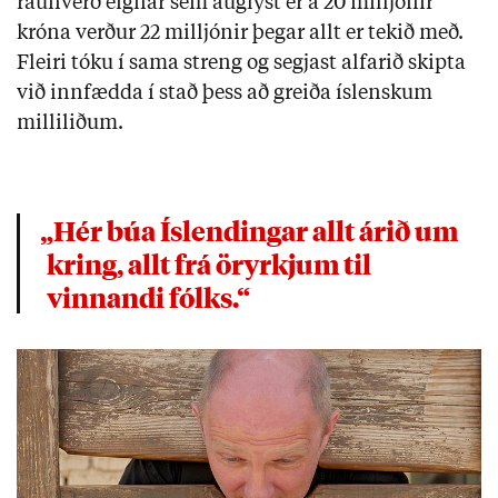
raunverð eignar sem auglýst er á 20 milljónir
króna verður 22 milljónir þegar allt er tekið með.
Fleiri tóku í sama streng og segjast alfarið skipta
við innfædda í stað þess að greiða íslenskum
milliliðum.
„Hér búa Íslendingar allt árið um
kring, allt frá öryrkjum til
vinnandi fólks.“