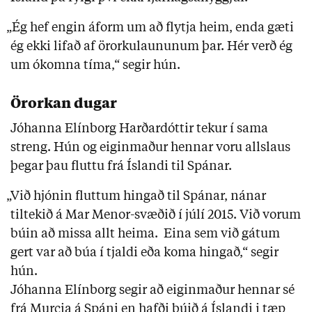
„Ég hef engin áform um að flytja heim, enda gæti
ég ekki lifað af örorkulaununum þar. Hér verð ég
um ókomna tíma,“ segir hún.
Örorkan dugar
Jóhanna Elínborg Harðardóttir tekur í sama
streng. Hún og eiginmaður hennar voru allslaus
þegar þau fluttu frá Íslandi til Spánar.
„Við hjónin fluttum hingað til Spánar, nánar
tiltekið á Mar Menor-svæðið í júlí 2015. Við vorum
búin að missa allt heima. Eina sem við gátum
gert var að búa í tjaldi eða koma hingað,“ segir
hún.
Jóhanna Elínborg segir að eiginmaður hennar sé
frá Murcia á Spáni en hafði búið á Íslandi i tæp