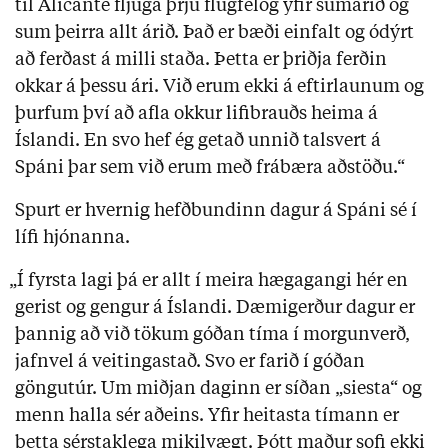
til Alicante fljúga þrjú flugfélög yfir sumarið og
sum þeirra allt árið. Það er bæði einfalt og ódýrt
að ferðast á milli staða. Þetta er þriðja ferðin
okkar á þessu ári. Við erum ekki á eftirlaunum og
þurfum því að afla okkur lifibrauðs heima á
Íslandi. En svo hef ég getað unnið talsvert á
Spáni þar sem við erum með frábæra aðstöðu.“
Spurt er hvernig hefðbundinn dagur á Spáni sé í
lífi hjónanna.
„Í fyrsta lagi þá er allt í meira hægagangi hér en
gerist og gengur á Íslandi. Dæmigerður dagur er
þannig að við tökum góðan tíma í morgunverð,
jafnvel á veitingastað. Svo er farið í góðan
göngutúr. Um miðjan daginn er síðan „siesta“ og
menn halla sér aðeins. Yfir heitasta tímann er
þetta sérstaklega mikilvægt. Þótt maður sofi ekki