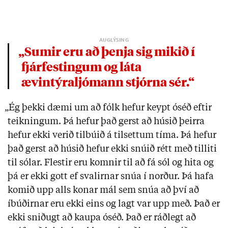
„Sumir eru að þenja sig mikið í
fjárfestingum og láta
ævintýraljómann stjórna sér.“
„Ég þekki dæmi um að fólk hefur keypt óséð eftir
teikningum. Þá hefur það gerst að húsið þeirra
hefur ekki verið tilbúið á tilsettum tíma. Þá hefur
það gerst að húsið hefur ekki snúið rétt með tilliti
til sólar. Flestir eru komnir til að fá sól og hita og
þá er ekki gott ef svalirnar snúa í norður. Þá hafa
komið upp alls konar mál sem snúa að því að
íbúðirnar eru ekki eins og lagt var upp með. Það er
ekki sniðugt að kaupa óséð. Það er ráðlegt að