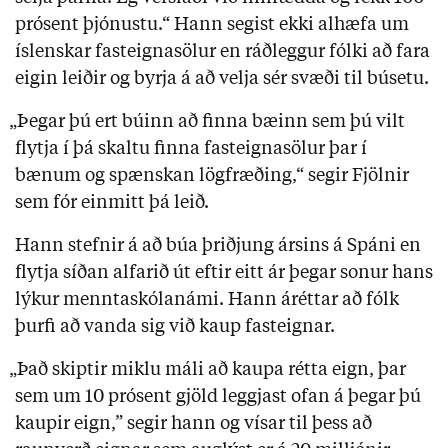
prósent þjónustu.“ Hann segist ekki alhæfa um
íslenskar fasteignasölur en ráðleggur fólki að fara
eigin leiðir og byrja á að velja sér svæði til búsetu.
„Þegar þú ert búinn að finna bæinn sem þú vilt
flytja í þá skaltu finna fasteignasölur þar í
bænum og spænskan lögfræðing,“ segir Fjölnir
sem fór einmitt þá leið.
Hann stefnir á að búa þriðjung ársins á Spáni en
flytja síðan alfarið út eftir eitt ár þegar sonur hans
lýkur menntaskólanámi. Hann áréttar að fólk
þurfi að vanda sig við kaup fasteignar.
„Það skiptir miklu máli að kaupa rétta eign, þar
sem um 10 prósent gjöld leggjast ofan á þegar þú
kaupir eign,” segir hann og vísar til þess að