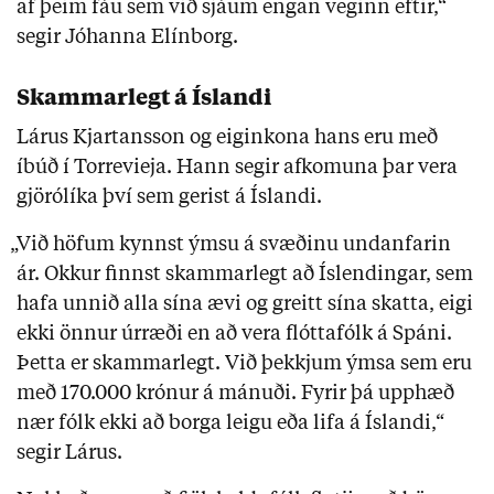
af þeim fáu sem við sjáum engan veginn eftir,“
segir Jóhanna Elínborg.
Skammarlegt á Íslandi
Lárus Kjartansson og eiginkona hans eru með
íbúð í Torrevieja. Hann segir afkomuna þar vera
gjörólíka því sem gerist á Íslandi.
„Við höfum kynnst ýmsu á svæðinu undanfarin
ár. Okkur finnst skammarlegt að Íslendingar, sem
hafa unnið alla sína ævi og greitt sína skatta, eigi
ekki önnur úrræði en að vera flóttafólk á Spáni.
Þetta er skammarlegt. Við þekkjum ýmsa sem eru
með 170.000 krónur á mánuði. Fyrir þá upphæð
nær fólk ekki að borga leigu eða lifa á Íslandi,“
segir Lárus.