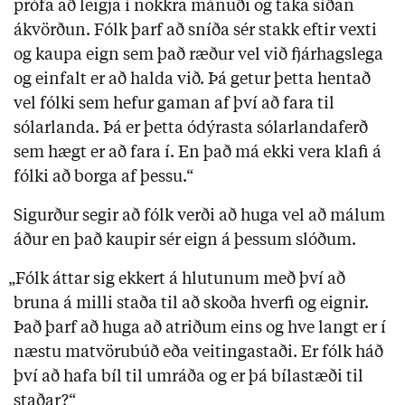
prófa að leigja í nokkra mánuði og taka síðan
ákvörðun. Fólk þarf að sníða sér stakk eftir vexti
og kaupa eign sem það ræður vel við fjárhagslega
og einfalt er að halda við. Þá getur þetta hentað
vel fólki sem hefur gaman af því að fara til
sólarlanda. Þá er þetta ódýrasta sólarlandaferð
sem hægt er að fara í. En það má ekki vera klafi á
fólki að borga af þessu.“
Sigurður segir að fólk verði að huga vel að málum
áður en það kaupir sér eign á þessum slóðum.
„Fólk áttar sig ekkert á hlutunum með því að
bruna á milli staða til að skoða hverfi og eignir.
Það þarf að huga að atriðum eins og hve langt er í
næstu matvörubúð eða veitingastaði. Er fólk háð
því að hafa bíl til umráða og er þá bílastæði til
staðar?“