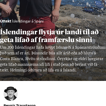
Úttekt
Íslendingar á Spáni
Íslendingar flytja úr landi til að
geta lifað af framfærslu sinni
Um 200 Ís­lend­ing­ar hafa keypt hús­næði á Spán­ar­strönd­um
það sem af er ári. Þús­und­ir búa allt ár­ið eða að hluta á
Costa Blanca, Hvítu strönd­inni. Ör­yrkj­ar og eldri borg­ar­ar
geta lif­að mann­sæm­andi lífi í stað þess að berj­ast við fá­
tækt. Helm­ingi ódýr­ara að lifa en á Ís­landi.
Reynir Traustason