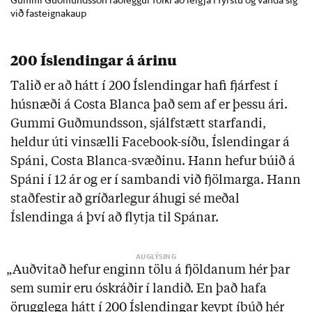
við fasteignakaup
200 Íslendingar á árinu
Talið er að hátt í 200 Íslendingar hafi fjárfest í
húsnæði á Costa Blanca það sem af er þessu ári.
Gummi Guðmundsson, sjálfstætt starfandi,
heldur úti vinsælli Facebook-síðu, Íslendingar á
Spáni, Costa Blanca-svæðinu. Hann hefur búið á
Spáni í 12 ár og er í sambandi við fjölmarga. Hann
staðfestir að gríðarlegur áhugi sé meðal
Íslendinga á því að flytja til Spánar.
„Auðvitað hefur enginn tölu á fjöldanum hér þar
sem sumir eru óskráðir í landið. En það hafa
örugglega hátt í 200 Íslendingar keypt íbúð hér