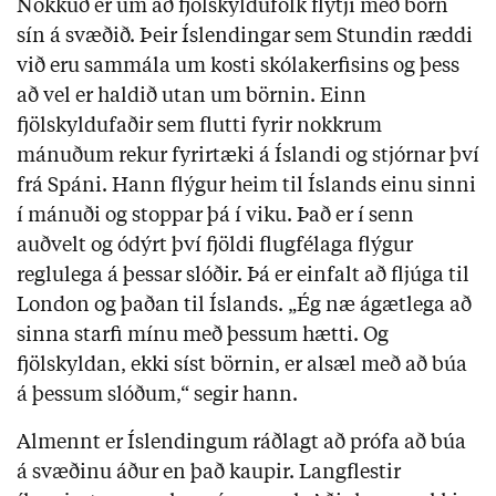
Nokkuð er um að fjölskyldufólk flytji með börn
sín á svæðið. Þeir Íslendingar sem Stundin ræddi
við eru sammála um kosti skólakerfisins og þess
að vel er haldið utan um börnin. Einn
fjölskyldufaðir sem flutti fyrir nokkrum
mánuðum rekur fyrirtæki á Íslandi og stjórnar því
frá Spáni. Hann flýgur heim til Íslands einu sinni
í mánuði og stoppar þá í viku. Það er í senn
auðvelt og ódýrt því fjöldi flugfélaga flýgur
reglulega á þessar slóðir. Þá er einfalt að fljúga til
London og þaðan til Íslands. „Ég næ ágætlega að
sinna starfi mínu með þessum hætti. Og
fjölskyldan, ekki síst börnin, er alsæl með að búa
á þessum slóðum,“ segir hann.
Almennt er Íslendingum ráðlagt að prófa að búa
á svæðinu áður en það kaupir. Langflestir