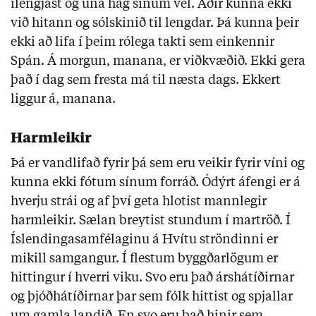
ílengjast og una hag sínum vel. Aðir kunna ekki
við hitann og sólskinið til lengdar. Þá kunna þeir
ekki að lifa í þeim rólega takti sem einkennir
Spán. Á morgun, manana, er viðkvæðið. Ekki gera
það í dag sem fresta má til næsta dags. Ekkert
liggur á, manana.
Harmleikir
Þá er vandlifað fyrir þá sem eru veikir fyrir víni og
kunna ekki fótum sínum forráð. Ódýrt áfengi er á
hverju strái og af því geta hlotist mannlegir
harmleikir. Sælan breytist stundum í martröð. Í
Íslendingasamfélaginu á Hvítu ströndinni er
mikill samgangur. Í flestum byggðarlögum er
hittingur í hverri viku. Svo eru það árshátíðirnar
og þjóðhátíðirnar þar sem fólk hittist og spjallar