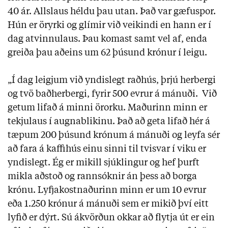
40 ár. Allslaus héldu þau utan. Það var gæfuspor.
Hún er öryrki og glímir við veikindi en hann er í
dag atvinnulaus. Þau komast samt vel af, enda
greiða þau aðeins um 62 þúsund krónur í leigu.
„Í dag leigjum við yndislegt raðhús, þrjú herbergi
og tvö baðherbergi, fyrir 500 evrur á mánuði. Við
getum lifað á minni örorku. Maðurinn minn er
tekjulaus í augnablikinu. Það að geta lifað hér á
tæpum 200 þúsund krónum á mánuði og leyfa sér
að fara á kaffihús einu sinni til tvisvar í viku er
yndislegt. Ég er mikill sjúklingur og hef þurft
mikla aðstoð og rannsóknir án þess að borga
krónu. Lyfjakostnaðurinn minn er um 10 evrur
eða 1.250 krónur á mánuði sem er mikið því eitt
lyfið er dýrt. Sú ákvörðun okkar að flytja út er ein