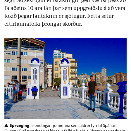
segir að sextugur einstaklingur geti vænst þess að
fá aðeins 10 ára lán þar sem uppgreiðslu á að vera
lokið þegar lántakinn er sjötugur. Þetta setur
eftirlaunafólki þröngar skorður.
Sprenging
Íslendingar fjölmenna sem aldrei fyrr til Spánar.
Gummi Guðmundsson ráðleggur fólki að leigja í fyrstu og vanda sig