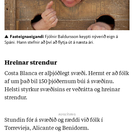
Fasteignaeigandi
Fjölnir Baldursson keypti nýverið eign á
Spáni. Hann stefnir að því að flytja út á næsta ári.
Hreinar strendur
Costa Blanca er alþjóðlegt svæði. Hermt er að fólk
af um það bil 150 þjóðernum búi á svæðinu.
Helsti styrkur svæðisins er veðrátta og hreinar
strendur.
Stundin fór á svæðið og ræddi við fólk í
Torrevieja, Alicante og Benidorm.