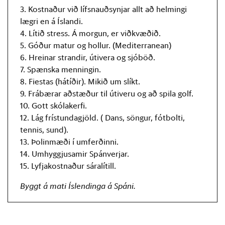
3. Kostnaður við lífsnauðsynjar allt að helmingi
lægri en á Íslandi.
4. Lítið stress. Á morgun, er viðkvæðið.
5. Góður matur og hollur. (Mediterranean)
6. Hreinar strandir, útivera og sjóböð.
7. Spænska menningin.
8. Fiestas (hátíðir). Mikið um slíkt.
9. Frábærar aðstæður til útiveru og að spila golf.
10. Gott skólakerfi.
12. Lág frístundagjöld. ( Dans, söngur, fótbolti,
tennis, sund).
13. Þolinmæði í umferðinni.
14. Umhyggjusamir Spánverjar.
15. Lyfjakostnaður sáralítill.
Byggt á mati Íslendinga á Spáni.