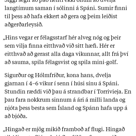
Siggi segir að það henti ekki öllum að dvelja
langtímum saman í sólinni á Spáni. Sumir finni
til þess að hafa ekkert að gera og þeim leiðist
aðgerðarleysið.
„Hins vegar er félagsstarf hér alveg nóg og þeir
sem vilja finna eitthvað við sitt hæfi. Hér er
eitthvað að gerast alla daga vikunnar, allt frá því
að sauma, spila félagsvist og spila mini-golf.
Sigurður og Hólmfríður, kona hans, dvelja
gjarnan í 4–6 vikur í senn í húsi sínu á Spáni.
Stundin ræddi við þau á strandbar í Torrivieja. En
þau fara nokkrum sinnum á ári á milli landa og
njóta þess besta sem Ísland og Spánn hafa upp á
að bjóða.
„Hingað er mjög mikið framboð af flugi. Hingað