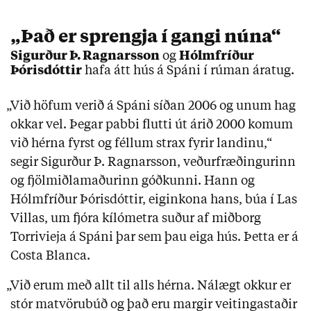
„Það er sprengja í gangi núna“
Sigurður Þ. Ragnarsson
og
Hólmfríður
Þórisdóttir
hafa átt hús á Spáni í rúman áratug.
„Við höfum verið á Spáni síðan 2006 og unum hag
okkar vel. Þegar pabbi flutti út árið 2000 komum
við hérna fyrst og féllum strax fyrir landinu,“
segir Sigurður Þ. Ragnarsson, veðurfræðingurinn
og fjölmiðlamaðurinn góðkunni. Hann og
Hólmfríður Þórisdóttir, eiginkona hans, búa í Las
Villas, um fjóra kílómetra suður af miðborg
Torrivieja á Spáni þar sem þau eiga hús. Þetta er á
Costa Blanca.
„Við erum með allt til alls hérna. Nálægt okkur er
stór matvörubúð og það eru margir veitingastaðir