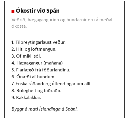
Ókostir við Spán
Veðrið, hægagangurinn og hundarnir eru á meðal
ókosta.
1. Tilbreytingarlaust veður.
2. Hiti og loftmengun.
3. Of mikil sól.
4. Hægagangur (mañana).
5. Fjarlægð frá föðurlandinu.
6. Ónæði af hundum.
7. Enska ráðandi og útlendingar um allt.
8. Rólegheit og biðraðir.
9. Kakkalakkar.
Byggt á mati Íslendinga á Spáni.