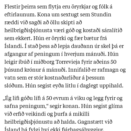
Flestir þeirra sem flytja eru öryrkjar og fólk á
eftirlaunum. Kona um sextugt sem Stundin
ræddi við sagði að öllu skipti að
heilbrigðisþjónusta væri góð og kostaði sáralítið
sem ekkert. Hún er öryrki og fær bætur frá
Íslandi. Í stað þess að lepja dauðann úr skel þá er
afgangur af peningum í hverjum mánuði. Hún
leigir íbúð í miðborg Torrevieja fyrir aðeins 50
þúsund krónur á mánuði. Innifalið er rafmagn og
vatn sem er stór kostnaðarliður á þessum
slóðum. Hún segist eyða litlu í daglegt uppihald.
„Ég lifi góðu lífi á 50 evrum á viku og legg fyrir og
safna peningum,“ segir konan. Hún segist glíma
við erfið veikindi og þurfa á mikilli
heilbrigðisþjónustu að halda. Gagnstætt við
Ísland þá fylgi því ekki fjárhagsáhyggjur.