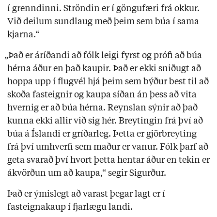
í grenndinni. Ströndin er í göngufæri frá okkur.
Við deilum sundlaug með þeim sem búa í sama
kjarna.“
„Það er áríðandi að fólk leigi fyrst og prófi að búa
hérna áður en það kaupir. Það er ekki sniðugt að
hoppa upp í flugvél hjá þeim sem býður best til að
skoða fasteignir og kaupa síðan án þess að vita
hvernig er að búa hérna. Reynslan sýnir að það
kunna ekki allir við sig hér. Breytingin frá því að
búa á Íslandi er gríðarleg. Þetta er gjörbreyting
frá því umhverfi sem maður er vanur. Fólk þarf að
geta svarað því hvort þetta hentar áður en tekin er
ákvörðun um að kaupa,“ segir Sigurður.
Það er ýmislegt að varast þegar lagt er í
fasteignakaup í fjarlægu landi.