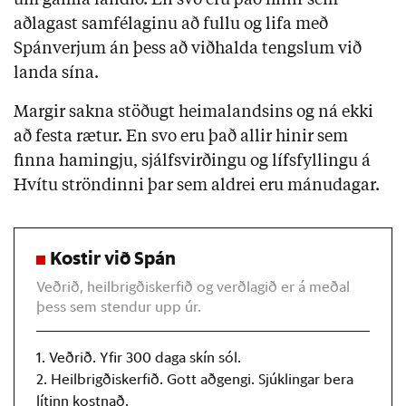
um gamla landið. En svo eru það hinir sem
aðlagast samfélaginu að fullu og lifa með
Spánverjum án þess að viðhalda tengslum við
landa sína.
Margir sakna stöðugt heimalandsins og ná ekki
að festa rætur. En svo eru það allir hinir sem
finna hamingju, sjálfsvirðingu og lífsfyllingu á
Hvítu ströndinni þar sem aldrei eru mánudagar.
Kostir við Spán
Veðrið, heilbrigðiskerfið og verðlagið er á meðal
þess sem stendur upp úr.
1. Veðrið. Yfir 300 daga skín sól.
2. Heilbrigðiskerfið. Gott aðgengi. Sjúklingar bera
lítinn kostnað.