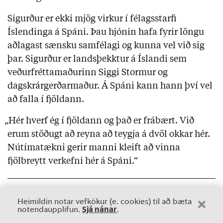
Sigurður er ekki mjög virkur í félagsstarfi
Íslendinga á Spáni. Þau hjónin hafa fyrir löngu
aðlagast sænsku samfélagi og kunna vel við sig
þar. Sigurður er landsþekktur á Íslandi sem
veðurfréttamaðurinn Siggi Stormur og
dagskrárgerðarmaður. Á Spáni kann hann því vel
að falla í fjöldann.
„Hér hverf ég í fjöldann og það er frábært. Við
erum stöðugt að reyna að teygja á dvöl okkar hér.
Nútímatækni gerir manni kleift að vinna
fjölbreytt verkefni hér á Spáni.“
Heimildin notar vefkökur (e. cookies) til að bæta
Sjá nánar
notendaupplifun.
.