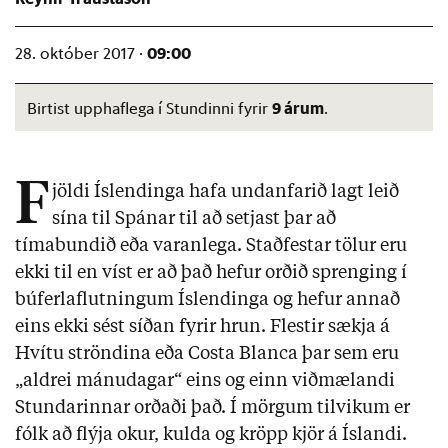
09:00
28. október 2017 ·
9 árum
Birtist upphaflega í Stundinni fyrir
.
F
jöldi Íslendinga hafa undanfarið lagt leið
sína til Spánar til að setjast þar að
tímabundið eða varanlega. Staðfestar tölur eru
ekki til en víst er að það hefur orðið sprenging í
búferlaflutningum Íslendinga og hefur annað
eins ekki sést síðan fyrir hrun. Flestir sækja á
Hvítu ströndina eða Costa Blanca þar sem eru
„aldrei mánudagar“ eins og einn viðmælandi
Stundarinnar orðaði það. Í mörgum tilvikum er
fólk að flýja okur, kulda og kröpp kjör á Íslandi.