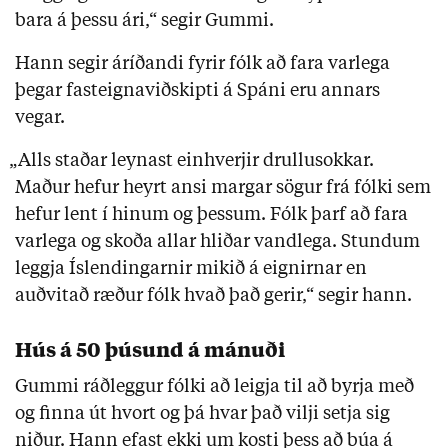
bara á þessu ári,“ segir Gummi.
Hann segir áríðandi fyrir fólk að fara varlega
þegar fasteignaviðskipti á Spáni eru annars
vegar.
„Alls staðar leynast einhverjir drullusokkar.
Maður hefur heyrt ansi margar sögur frá fólki sem
hefur lent í hinum og þessum. Fólk þarf að fara
varlega og skoða allar hliðar vandlega. Stundum
leggja Íslendingarnir mikið á eignirnar en
auðvitað ræður fólk hvað það gerir,“ segir hann.
Hús á 50 þúsund á mánuði
Gummi ráðleggur fólki að leigja til að byrja með
og finna út hvort og þá hvar það vilji setja sig
niður. Hann efast ekki um kosti þess að búa á