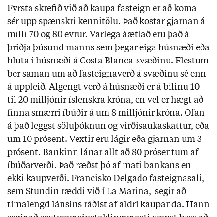
Fyrsta skrefið við að kaupa fasteign er að koma
sér upp spænskri kennitölu. Það kostar gjarnan á
milli 70 og 80 evrur. Varlega áætlað eru það á
þriðja þúsund manns sem þegar eiga húsnæði eða
hluta í húsnæði á Costa Blanca-svæðinu. Flestum
ber saman um að fasteignaverð á svæðinu sé enn
á uppleið. Algengt verð á húsnæði er á bilinu 10
til 20 milljónir íslenskra króna, en vel er hægt að
finna smærri íbúðir á um 8 milljónir króna. Ofan
á það leggst söluþóknun og virðisaukaskattur, eða
um 10 prósent. Vextir eru lágir eða gjarnan um 3
prósent. Bankinn lánar allt að 80 prósentum af
íbúðarverði. Það ræðst þó af mati bankans en
ekki kaupverði. Francisko Delgado fasteignasali,
sem Stundin ræddi við í La Marina, segir að
tímalengd lánsins ráðist af aldri kaupanda. Hann