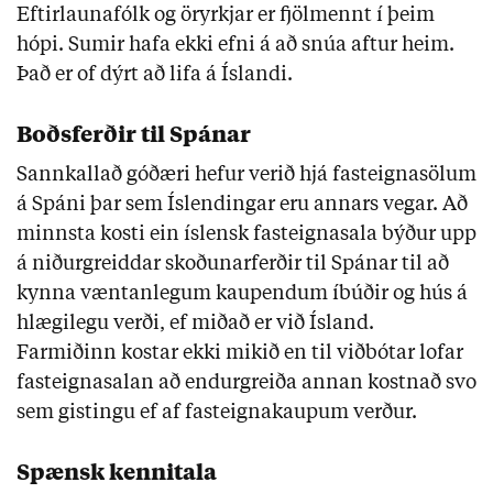
Eftirlaunafólk og öryrkjar er fjölmennt í þeim
hópi. Sumir hafa ekki efni á að snúa aftur heim.
Það er of dýrt að lifa á Íslandi.
Boðsferðir til Spánar
Sannkallað góðæri hefur verið hjá fasteignasölum
á Spáni þar sem Íslendingar eru annars vegar. Að
minnsta kosti ein íslensk fasteignasala býður upp
á niðurgreiddar skoðunarferðir til Spánar til að
kynna væntanlegum kaupendum íbúðir og hús á
hlægilegu verði, ef miðað er við Ísland.
Farmiðinn kostar ekki mikið en til viðbótar lofar
fasteignasalan að endurgreiða annan kostnað svo
sem gistingu ef af fasteignakaupum verður.
Spænsk kennitala