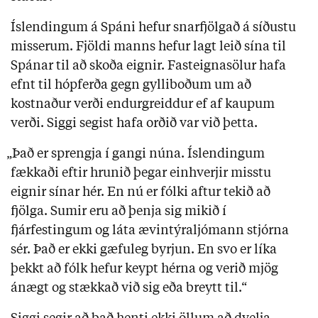
Íslendingum á Spáni hefur snarfjölgað á síðustu
misserum. Fjöldi manns hefur lagt leið sína til
Spánar til að skoða eignir. Fasteignasölur hafa
efnt til hópferða gegn gylliboðum um að
kostnaður verði endurgreiddur ef af kaupum
verði. Siggi segist hafa orðið var við þetta.
„Það er sprengja í gangi núna. Íslendingum
fækkaði eftir hrunið þegar einhverjir misstu
eignir sínar hér. En nú er fólki aftur tekið að
fjölga. Sumir eru að þenja sig mikið í
fjárfestingum og láta ævintýraljómann stjórna
sér. Það er ekki gæfuleg byrjun. En svo er líka
þekkt að fólk hefur keypt hérna og verið mjög
ánægt og stækkað við sig eða breytt til.“