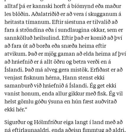
alltaf þá er kannski horft á bíómynd eða maður
les blöðin. Aðalatriðið er að vera í skugganum á
heitasta tímanum. Eftir siestuna er tilvalið að
fara á ströndina eða í sundlaugina okkar, sem er
sannkölluð heilsulind. Eftir það er komið að því
að fara út að borða eða snæða heima eftir
atvikum. Það er mjög gaman að elda heima af því
að hráefnið er á allt öðru og betra verði en á
Íslandi. Það má alveg gera mistök. Erfiðast er að
venjast fisknum hérna, Hann stenst ekki
samanburð við hráefnið á Íslandi. Ég get ekki
vanist honum, enda allur gikkur með fisk. Ég vil
helst gömlu góðu ýsuna en hún fæst auðvitað
ekki hér.“
Sigurður og Hólmfríður eiga langt í land með að
ná eftirlaunaaldri, enda aðeisn fimmtug að aldri.