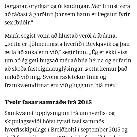
borgarar, öryrkjar og útlendingar. Mér finnst vera
að ráðast á garðinn þar sem hann er lægstur fyrir
sex íbúðir.“
María segist vona að hlustað verði á íbúana.
„Þetta er fjölmennasta hverfið í Reykjavík og þau
ætla að auka enn við,“ segir hún. „Ég er ekki viss
um að ég geti hugsað mér að búa hérna og er farin
að skoða fasteignaauglýsingar. Þetta kemur það
mikið við mig. Svona rask tekur tíma og
framkvæmdirnar eru við gluggann hjá mér.“
Tveir fasar samráðs frá 2015
Samkvæmt upplýsingum frá umhverfis- og
skipulagssviði hófst fyrsti fasi samráðs
hverfisskipulags í Breiðholti í september 2015 og