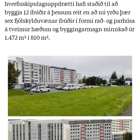
hverfisskipulagsuppdrætti hafi staðið til að
byggja 12 íbúðir á þessum reit en að nú yrðu þær
sex fjölskylduvænar íbúðir í formi rað- og parhúsa
á tveimur hæðum og byggingarmagn minnkað úr
1.472 m² í 810 m².​