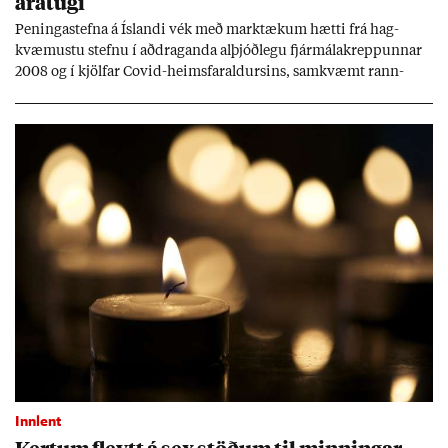
ára­tugi
Pen­inga­stefna á Ís­landi vék með mark­tæk­um hætti frá hag­
kvæm­ustu stefnu í að­drag­anda al­þjóð­legu fjár­málakrepp­unn­ar
2008 og í kjöl­far Covid-heims­far­ald­urs­ins, sam­kvæmt rann­
sókn­ar­rit­gerð Seðla­bank­ans. Vext­ir hafa al­mennt ver­ið of lág­ir.
Tíð áföll og óvissa tor­velda hag­stjórn á Ís­landi.
Innlent
Kert­um fleytt á sex stöð­um til minn­ing­ar