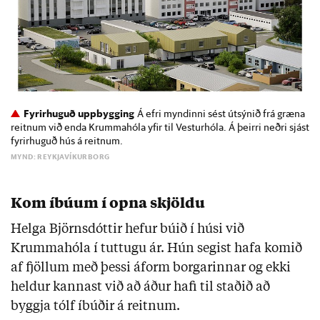
Fyrirhuguð uppbygging
Á efri myndinni sést útsýnið frá græna
reitnum við enda Krummahóla yfir til Vesturhóla. Á þeirri neðri sjást
fyrirhuguð hús á reitnum.
MYND: REYKJAVÍKURBORG
Kom íbúum í opna skjöldu
Helga Björnsdóttir hefur búið í húsi við
Krummahóla í tuttugu ár. Hún segist hafa komið
af fjöllum með þessi áform borgarinnar og ekki
heldur kannast við að áður hafi til staðið að
byggja tólf íbúðir á reitnum.