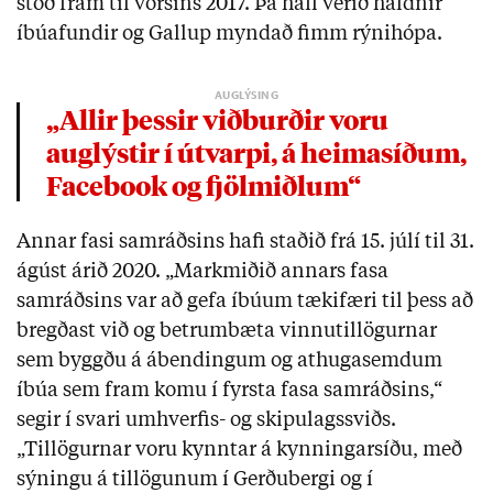
stóð fram til vorsins 2017. Þá hafi verið haldnir
íbúafundir og Gallup myndað fimm rýnihópa.
„Allir þessir viðburðir voru
auglýstir í útvarpi, á heimasíðum,
Facebook og fjölmiðlum“
Annar fasi samráðsins hafi staðið frá 15. júlí til 31.
ágúst árið 2020. „Markmiðið annars fasa
samráðsins var að gefa íbúum tækifæri til þess að
bregðast við og betrumbæta vinnutillögurnar
sem byggðu á ábendingum og athugasemdum
íbúa sem fram komu í fyrsta fasa samráðsins,“
segir í svari umhverfis- og skipulagssviðs.
„Tillögurnar voru kynntar á kynningarsíðu, með
sýningu á tillögunum í Gerðubergi og í