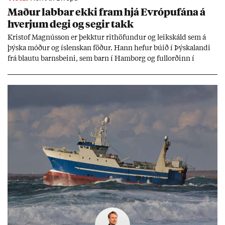
Mað­ur labb­ar ekki fram hjá Evr­ópuf­ána á
hverj­um degi og seg­ir takk
Kri­stof Magnús­son er þekkt­ur rit­höf­und­ur og leik­skáld sem á
þýska móð­ur og ís­lensk­an föð­ur. Hann hef­ur bú­ið í Þýskalandi
frá blautu barns­beini, sem barn í Ham­borg og full­orð­inn í
Berlín, en er vel kunn­ug­ur á Ís­landi og tal­ar ís­lensku. Hvernig
ætli hann upp­lifi að búa í landi inn­an Evr­ópu­sam­bands­ins?