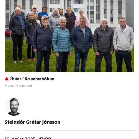
Íbúar í Krummahólum
MYND: VÍKINGUR
Steindór Grétar Jónsson
12:00