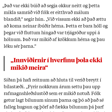
„Það var ekki búið að segja okkur neitt og þetta
mikla samráð við fólk er eitthvað málum
blandið,“ segir hún. „Við vissum ekki að það ættu
að koma neinar íbúðir hérna. Þetta er bara hóll og
þegar við fluttum hingað var trjágróður uppi á
hólnum. Það var mikið af krökkum hérna og þau
léku sér þarna.“
„Innviðirnir í hverfinu þola ekki
mikið meira“
Síðan þá hafi reitnum að hluta til verið breytt í
bílastæði. „Fyrir nokkrum árum settu þau upp
rafmagnshleðslustöð sem er mikið notuð. Fólk
getur lagt bílunum sínum þarna og þó að það sé
falleg hugsun og þörf að fækka bílunum þá þarf