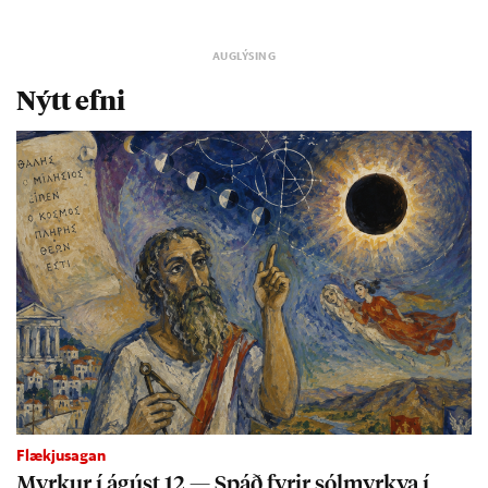
Nýtt efni
Flækjusagan
Myrk­ur í ág­úst 12 — Spáð fyr­ir sól­myrkva í