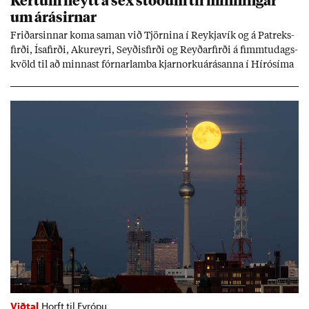
um árás­irn­ar
Frið­arsinn­ar koma sam­an við Tjörn­ina í Reykja­vík og á Pat­reks­
firði, Ísa­firði, Ak­ur­eyri, Seyð­is­firði og Reyð­ar­firði á fimmtu­dags­
kvöld til að minn­ast fórn­ar­lamba kjarn­orku­árás­anna í Hírósíma
og Naga­sakí.
Viðtal
Horft til Evrópu