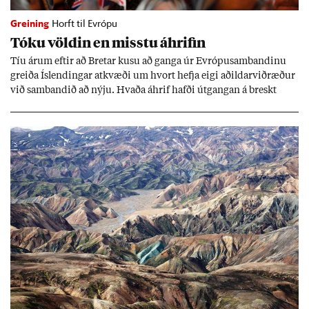
Greining
Horft til Evrópu
Tóku völd­in en misstu áhrif­in
Tíu ár­um eft­ir að Bret­ar kusu að ganga úr Evr­ópu­sam­band­inu
greiða Ís­lend­ing­ar at­kvæði um hvort hefja eigi að­ild­ar­við­ræð­ur
við sam­band­ið að nýju. Hvaða áhrif hafði út­gang­an á breskt
sam­fé­lag og hvaða lex­íu geta Ís­lend­ing­ar lært af henni?