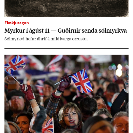
Flækjusagan
Myrk­ur í ág­úst 11 — Guð­irn­ir senda sól­myrkva
Sól­myrkvi hef­ur áhrif á mik­il­væga orr­ustu.