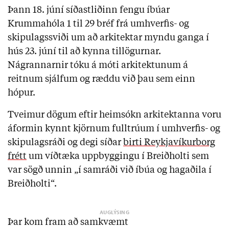
Þann 18. júní síðastliðinn fengu íbúar
Krummahóla 1 til 29 bréf frá umhverfis- og
skipulagssviði um að arkitektar myndu ganga í
hús 23. júní til að kynna tillögurnar.
Nágrannarnir tóku á móti arkitektunum á
reitnum sjálfum og ræddu við þau sem einn
hópur.
Tveimur dögum eftir heimsókn arkitektanna voru
áformin kynnt kjörnum fulltrúum í umhverfis- og
skipulagsráði og degi síðar
birti Reykjavíkurborg
frétt
um víðtæka uppbyggingu í Breiðholti sem
var sögð unnin „í samráði við íbúa og hagaðila í
Breiðholti“.
Þar kom fram að samkvæmt