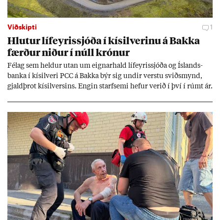
Viðskipti
1
Hlut­ur líf­eyr­is­sjóða í kís­il­ver­inu á Bakka
færð­ur nið­ur í núll krón­ur
Fé­lag sem held­ur ut­an um eign­ar­hald líf­eyr­is­sjóða og Ís­lands­
banka í kís­il­veri PCC á Bakka býr sig und­ir verstu sviðs­mynd,
gjald­þrot kís­il­vers­ins. Eng­in starf­semi hef­ur ver­ið í því í rúmt ár.