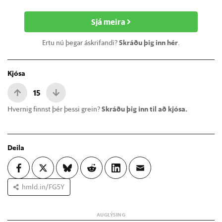
Sjá meira
Ertu nú þegar áskrifandi?
Skráðu þig inn hér
.
Kjósa
15
Hvernig finnst þér þessi grein?
Skráðu þig inn til að kjósa.
Deila
hmld.in/FG5Y