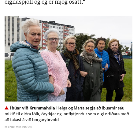
eignaspjöll og ég er mjög ósátt.“
Íbúar við Krummahóla
Helga og María segja að íbúarnir séu
mikið til eldra fólk, öryrkjar og innflytjendur sem eigi erfiðara með
að takast á við borgaryfirvöld.
MYND: VÍKINGUR