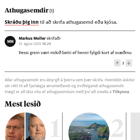
Athugasemdir
(1)
Skráðu þig inn
til að skrifa athugasemd eða kjósa.
Markus Moller
skrifaði
MM
13. ágúst 2025
16:24
Þessi grein væri mikið betri ef henni fylgdi kort af svæðinu
2
Allar athugasemdir eru ábyrgð á þeirra sem þær skrifa. Heimildin áskilur
sér rétt til að fjarlægja ærumeiðandi og óviðeigandi athugasemdir.
Hægt er að láta vita af athugasemdum með því að smella á
Tilkynna
.
Mest lesið
1
2