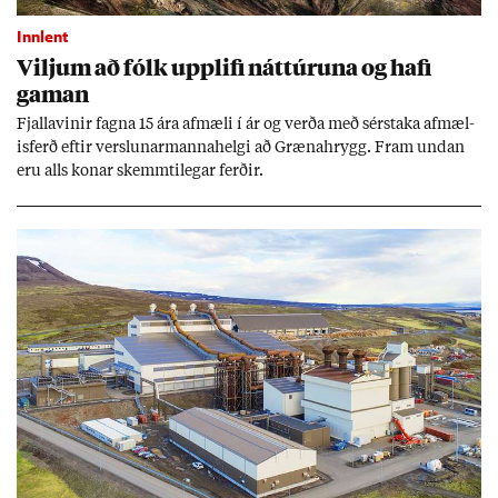
Innlent
Vilj­um að fólk upp­lifi nátt­úr­una og hafi
gam­an
Fjalla­vin­ir fagna 15 ára af­mæli í ár og verða með sér­staka af­mæl­
is­ferð eft­ir versl­un­ar­manna­helgi að Græna­hrygg. Fram und­an
eru alls kon­ar skemmti­leg­ar ferð­ir.