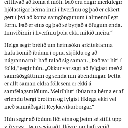
eitthvað að koma á móti. Það eru engir merkilegir
hjólastígar hérna inni í hverfinu og það er ekkert
gert í því að koma samgöngunum í almennilegt
form. Það er eins og það sé byrjað á öfugum enda.
Innviðirnir í hverfinu þola ekki mikið meira.“
Helga segir bréfið um heimsókn arkitektanna
hafa komið íbúum í opna skjöldu og að
nágrannarnir hafi talað sig saman. „Það var hiti í
fólki,“ segir hún. „Okkur var sagt að fylgjast með á
samráðsgáttinni og senda inn ábendingar. Þetta
er allt saman eldra fólk sem er ekki á
samfélagsmiðlum. Meirihluti íbúanna hérna er af
erlendu bergi brotinn og fylgist líklega ekki vel
með samráðsgátt Reykjavíkurborgar.“
Hún segir að íbúum líði eins og þeim sé stillt upp
við vegg. „Þau segja að tillögurnar hafi verið