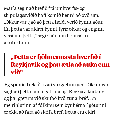
María segir að bréfið frá umhverfis- og
skipulagssviðið hafi komið henni að óvörum.
„Okkur var tjáð að þetta hefði verið kynnt áður.
En þetta var aldrei kynnt fyrir okkur og enginn
vissi um þetta,“ segir hún um heimsókn
arkitektanna.
„Þetta er fjölmennasta hverfið í
Reykjavík og þau ætla að auka enn
við“
„Ég spurði ítrekað hvað við gætum gert. Okkur var
sagt að þetta færi í gáttina hjá Reykjavíkurborg
og þar gætum við skrifað kvörtunarbréf. En
meirihlutinn af fólkinu sem býr hérna í götunni
er ekki að fara að skrifa bréf. Þetta eru eldri