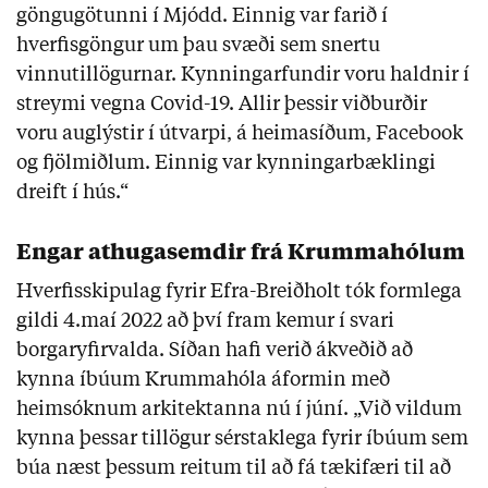
göngugötunni í Mjódd. Einnig var farið í
hverfisgöngur um þau svæði sem snertu
vinnutillögurnar. Kynningarfundir voru haldnir í
streymi vegna Covid-19. Allir þessir viðburðir
voru auglýstir í útvarpi, á heimasíðum, Facebook
og fjölmiðlum. Einnig var kynningarbæklingi
dreift í hús.“
Engar athugasemdir frá Krummahólum
Hverfisskipulag fyrir Efra-Breiðholt tók formlega
gildi 4.maí 2022 að því fram kemur í svari
borgaryfirvalda. Síðan hafi verið ákveðið að
kynna íbúum Krummahóla áformin með
heimsóknum arkitektanna nú í júní. „Við vildum
kynna þessar tillögur sérstaklega fyrir íbúum sem
búa næst þessum reitum til að fá tækifæri til að