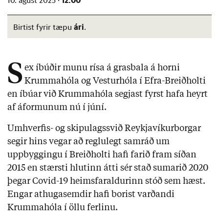
10. ágúst 2025 ·
ári
Birtist fyrir tæpu
.
S
ex íbúðir munu rísa á grasbala á horni
Krummahóla og Vesturhóla í Efra-Breiðholti
en íbúar við Krummahóla segjast fyrst hafa heyrt
af áformunum nú í júní.
Umhverfis- og skipulagssvið Reykjavíkurborgar
segir hins vegar að reglulegt samráð um
uppbyggingu í Breiðholti hafi farið fram síðan
2015 en stærsti hlutinn átti sér stað sumarið 2020
þegar Covid-19 heimsfaraldurinn stóð sem hæst.
Engar athugasemdir hafi borist varðandi
Krummahóla í öllu ferlinu.