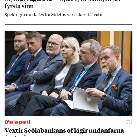
fyrsta sinn
Spek­ing­ur­inn Þa­les frá Míletus var ekk­ert blá­vatn
Efnahagsmál
1
Vext­ir Seðla­bank­ans of lág­ir und­an­farna