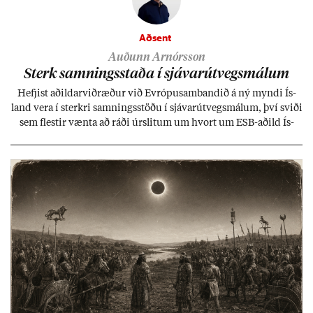
Aðsent
Auðunn Arnórsson
Sterk samn­ings­staða í sjáv­ar­út­vegs­mál­um
Hefj­ist að­ild­ar­við­ræð­ur við Evr­ópu­sam­band­ið á ný myndi Ís­
land vera í sterkri samn­ings­stöðu í sjáv­ar­út­vegs­mál­um, því sviði
sem flest­ir vænta að ráði úr­slit­um um hvort um ESB-að­ild Ís­
lands geti sam­ist. Hvað land­bún­að­ar­mál snert­ir myndi stuðn­
ing­ur við bænd­ur og dreif­býli breyt­ast mik­ið frá nú­ver­andi
kerfi, en sveigj­an­leiki til lausna er um­tals­verð­ur.