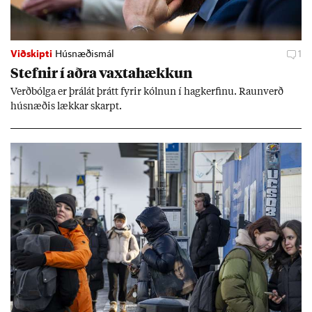
Viðskipti
Húsnæðismál
1
Stefn­ir í aðra vaxta­hækk­un
Verð­bólga er þrálát þrátt fyr­ir kóln­un í hag­kerf­inu. Raun­verð
hús­næð­is lækk­ar skarpt.