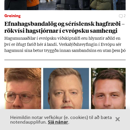
Greining
2
Efna­hags­banda­lög og sér­ís­lensk hag­fræði –
rök­vísi hag­stjórn­ar í evr­ópsku sam­hengi
Hags­muna­að­il­ar í evr­ópsku við­skipta­lífi eru hlynnt­ir að­ild en
því er öf­ugt far­ið hér á landi. Verka­lýðs­hreyf­ing­in í Evr­ópu sér
hags­muni sína bet­ur tryggða inn­an sam­bands­ins en ut­an þess þó
lít­ið fari fyr­ir því sjón­ar­miði hér­lend­is. Al­menn­ing­ur í lönd­um
Evr­ópu­sam­bands­ins er í mikl­um meiri­hluta ánægð­ur með það
sam­band. Ís­lensk­ur al­menn­ing­ur fær að segja sitt álit inn­an
mán­að­ar.
Heimildin notar vefkökur (e. cookies) til að bæta
Sjá nánar
notendaupplifun.
.