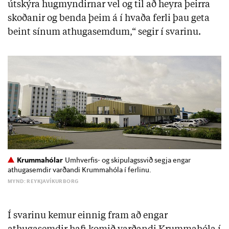
útskýra hugmyndirnar vel og til að heyra þeirra
skoðanir og benda þeim á í hvaða ferli þau geta
beint sínum athugasemdum,“ segir í svarinu.
Krummahólar
Umhverfis- og skipulagssvið segja engar
athugasemdir varðandi Krummahóla í ferlinu.
MYND: REYKJAVÍKURBORG
Í svarinu kemur einnig fram að engar