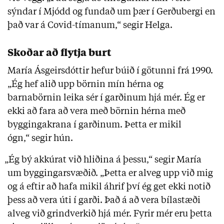
sýndar í Mjódd og fundað um þær í Gerðubergi en
það var á Covid-tímanum,“ segir Helga.
Skoðar að flytja burt
María Ásgeirsdóttir hefur búið í götunni frá 1990.
„Ég hef alið upp börnin mín hérna og
barnabörnin leika sér í garðinum hjá mér. Ég er
ekki að fara að vera með börnin hérna með
byggingakrana í garðinum. Þetta er mikil
ógn,“ segir hún.
„Ég bý akkúrat við hliðina á þessu,“ segir María
um byggingarsvæðið. „Þetta er alveg upp við mig
og á eftir að hafa mikil áhrif því ég get ekki notið
þess að vera úti í garði. Það á að vera bílastæði
alveg við grindverkið hjá mér. Fyrir mér eru þetta