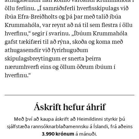
athugasemdir hafi komið varðandi Krummahóla í
öllu ferlinu. „Í samráðsferli hverfisskipulags við
íbúa Efra-Breiðholts og þá þar með talið íbúa
Krummahóla, var reynt að ná til sem flestra í öllu
hverfinu,“ segir í svarinu. „Íbúum Krummahóla
gafst tækifæri til að rýna, skoða og koma með
athugasemdir við fyrirhuguðum
skipulagsbreytingum er snerta þeirra
nærumhverfi eins og öllum öðrum íbúum í
hverfinu.“
Áskrift hefur áhrif
Með því að kaupa áskrift að Heimildinni styrkir þú
sjálfstæða rannsóknarblaðamennsku á Íslandi, frá aðeins
3.990 krónum
á mánuði.