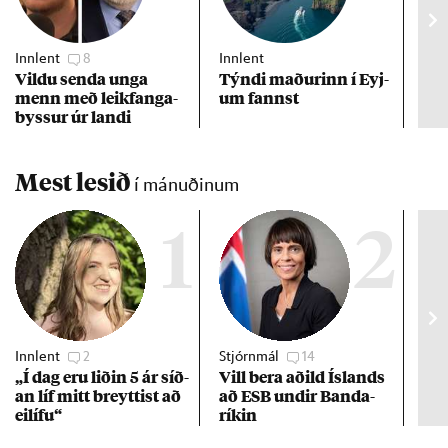
Innlent
8
Innlent
Inn
Vildu senda unga
Týndi mað­ur­inn í Eyj­
Erf
menn með leik­fanga­
um fannst
að 
byss­ur úr landi
Mest lesið
í mánuðinum
1
2
Innlent
2
Stjórnmál
14
Stj
„Í dag eru lið­in 5 ár síð­
Vill bera að­ild Ís­lands
Kre
an líf mitt breytt­ist að
að ESB und­ir Banda­
af 
ei­lífu“
rík­in