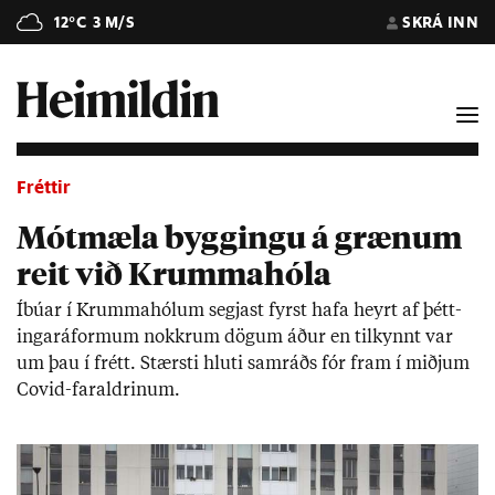
12°C
3 M/S
SKRÁ INN
Fréttir
Mótmæla byggingu á grænum
reit við Krummahóla
Íbú­ar í Krumma­hól­um segj­ast fyrst hafa heyrt af þétt­
ingaráform­um nokkr­um dög­um áð­ur en til­kynnt var
um þau í frétt. Stærsti hluti sam­ráðs fór fram í miðj­um
Covid-far­aldr­in­um.