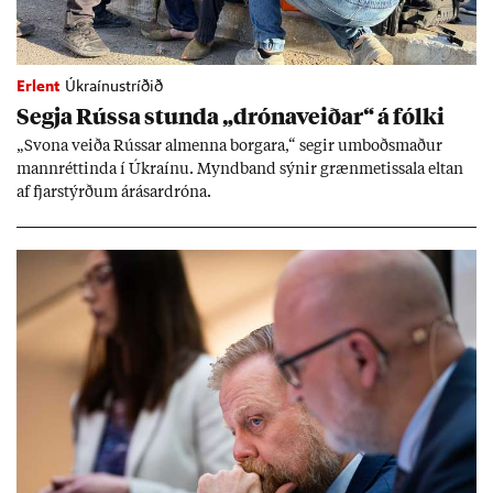
Erlent
Úkraínustríðið
Segja Rússa stunda „dróna­veið­ar“ á fólki
„Svona veiða Rúss­ar al­menna borg­ara,“ seg­ir um­boðs­mað­ur
mann­rétt­inda í Úkraínu. Mynd­band sýn­ir græn­met­issala elt­an
af fjar­stýrð­um árás­ar­dróna.