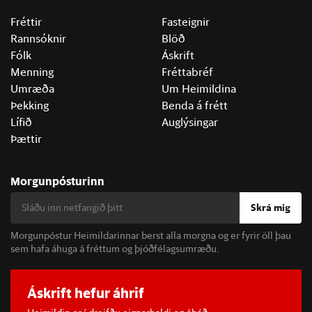
Fréttir
Fasteignir
Rannsóknir
Blöð
Fólk
Áskrift
Menning
Fréttabréf
Umræða
Um Heimildina
Þekking
Benda á frétt
Lífið
Auglýsingar
Þættir
Morgunpósturinn
Skrá mig
Morgunpóstur Heimildarinnar berst alla morgna og er fyrir öll þau
sem hafa áhuga á fréttum og þjóðfélagsumræðu.
Áskrift hefur áhrif