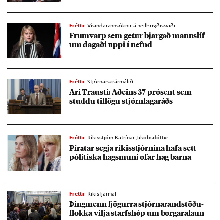
Fréttir
Vísindarannsóknir á heilbrigðissviði
Frum­varp sem get­ur bjarg­að manns­líf­
um dag­aði uppi í nefnd
Fréttir
Stjórnarskrármálið
Ari Trausti: Að­eins 37 pró­sent sem
studdu til­lögu stjórn­laga­ráðs
Fréttir
Ríkisstjórn Katrínar Jakobsdóttur
Pírat­ar segja rík­is­stjórn­ina hafa sett
póli­tíska hags­muni of­ar hag barna
Fréttir
Ríkisfjármál
Þing­menn fjög­urra stjórn­ar­and­stöðu­
flokka vilja starfs­hóp um borg­ara­laun