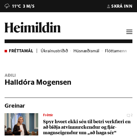
11°C
3 M/S
SKRÁ INN
FRÉTTAMÁL
Úkraínustríðið
Húsnæðismál
Flóttamenn
Ev
AÐILI
Halldóra Mogensen
Greinar
Fréttir
2
Spyr hvort ekki séu til betri verk­færi en
að biðja at­vinnu­rek­end­ur og fjár­
magnseig­end­ur um „að haga sér“