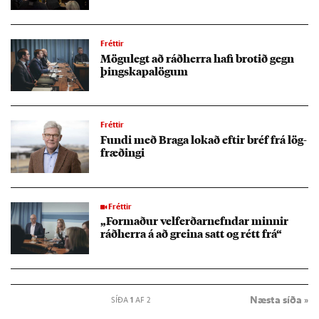
Fréttir
Mögu­legt að ráð­herra hafi brot­ið gegn
þing­skap­a­lög­um
Fréttir
Fundi með Braga lok­að eft­ir bréf frá lög­
fræð­ingi
Fréttir
„Formað­ur vel­ferð­ar­nefnd­ar minn­ir
ráð­herra á að greina satt og rétt frá“
Næsta síða »
SÍÐA
1
AF 2