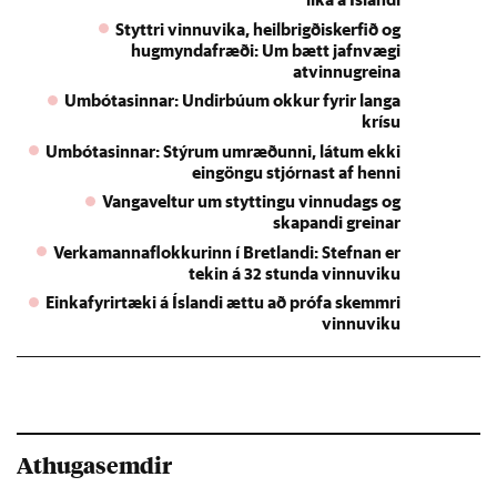
Styttri vinnuvika, heilbrigðiskerfið og
hugmyndafræði: Um bætt jafnvægi
atvinnugreina
Umbótasinnar: Undirbúum okkur fyrir langa
krísu
Umbótasinnar: Stýrum umræðunni, látum ekki
eingöngu stjórnast af henni
Vangaveltur um styttingu vinnudags og
skapandi greinar
Verkamannaflokkurinn í Bretlandi: Stefnan er
tekin á 32 stunda vinnuviku
Einkafyrirtæki á Íslandi ættu að prófa skemmri
vinnuviku
Athugasemdir