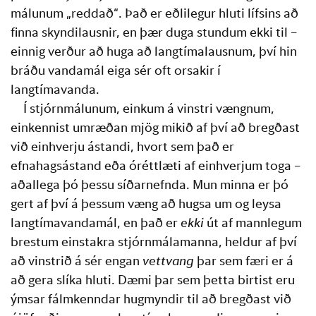
málunum „reddað“. Það er eðlilegur hluti lífsins að 
finna skyndilausnir, en þær duga stundum ekki til – 
einnig verður að huga að langtímalausnum, því hin 
bráðu vandamál eiga sér oft orsakir í 
langtímavanda.
Í stjórnmálunum, einkum á vinstri vængnum, 
einkennist umræðan mjög mikið af því að bregðast 
við einhverju ástandi, hvort sem það er 
efnahagsástand eða óréttlæti af einhverjum toga – 
aðallega þó þessu síðarnefnda. Mun minna er þó 
gert af því á þessum væng að hugsa um og leysa 
langtímavandamál, en það er 
ekki
 út af mannlegum 
brestum einstakra stjórnmálamanna, heldur af því 
að vinstrið á sér engan 
vettvang
 þar sem færi er á 
að gera slíka hluti. Dæmi þar sem þetta birtist eru 
ýmsar fálmkenndar hugmyndir til að bregðast við 