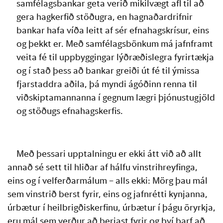
samfélagsbankar geta verið mikilvægt afl til að 
gera hagkerfið stöðugra, en hagnaðardrifnir 
bankar hafa víða leitt af sér efnahagskrísur, eins 
og þekkt er. Með samfélagsbönkum má jafnframt 
veita fé til uppbyggingar lýðræðislegra fyrirtækja 
og í stað þess að bankar greiði út fé til ýmissa 
fjarstaddra aðila, þá myndi ágóðinn renna til 
viðskiptamannanna í gegnum lægri þjónustugjöld 
og stöðugs efnahagskerfis.
Með þessari upptalningu er ekki átt við að allt 
annað sé sett til hliðar af hálfu vinstrihreyfinga, 
eins og í velferðarmálum – alls ekki: Mörg þau mál 
sem vinstrið berst fyrir, eins og jafnrétti kynjanna, 
úrbætur í heilbrigðiskerfinu, úrbætur í þágu öryrkja, 
eru mál sem verður að berjast fyrir og því þarf að 