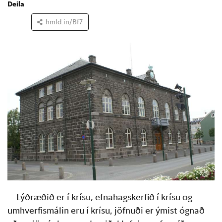
Deila
hmld.in/Bf7
Lýðræðið er í krísu, efnahagskerfið í krísu og 
umhverfismálin eru í krísu, jöfnuði er ýmist ógnað 