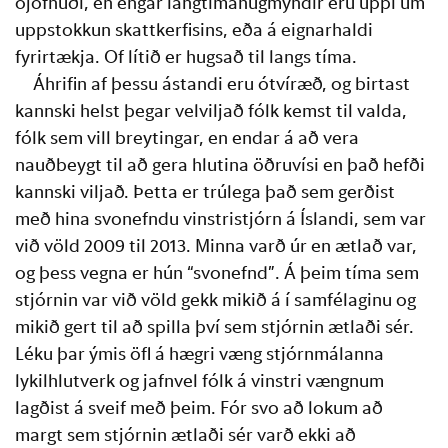
ójöfnuði, en engar langtímahugmyndir eru uppi um 
uppstokkun skattkerfisins, eða á eignarhaldi 
fyrirtækja. Of lítið er hugsað til langs tíma.
Áhrifin af þessu ástandi eru ótvíræð, og birtast 
kannski helst þegar velviljað fólk kemst til valda, 
fólk sem vill breytingar, en endar á að vera 
nauðbeygt til að gera hlutina öðruvísi en það hefði 
kannski viljað. Þetta er trúlega það sem gerðist 
með hina svonefndu vinstristjórn á Íslandi, sem var 
við völd 2009 til 2013. Minna varð úr en ætlað var, 
og þess vegna er hún “svonefnd”. Á þeim tíma sem 
stjórnin var við völd gekk mikið á í samfélaginu og 
mikið gert til að spilla því sem stjórnin ætlaði sér. 
Léku þar ýmis öfl á hægri væng stjórnmálanna 
lykilhlutverk og jafnvel fólk á vinstri vængnum 
lagðist á sveif með þeim. Fór svo að lokum að 
margt sem stjórnin ætlaði sér varð ekki að 