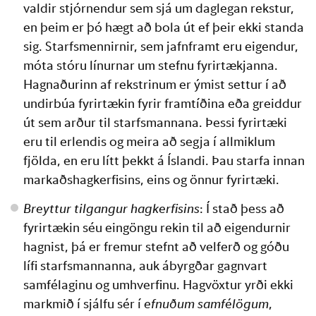
valdir stjórnendur sem sjá um daglegan rekstur, 
en þeim er þó hægt að bola út ef þeir ekki standa 
sig. Starfsmennirnir, sem jafnframt eru eigendur, 
móta stóru línurnar um stefnu fyrirtækjanna. 
Hagnaðurinn af rekstrinum er ýmist settur í að 
undirbúa fyrirtækin fyrir framtíðina eða greiddur 
út sem arður til starfsmannana. Þessi fyrirtæki 
eru til erlendis og meira að segja í allmiklum 
fjölda, en eru lítt þekkt á Íslandi. Þau starfa innan 
markaðshagkerfisins, eins og önnur fyrirtæki.
Breyttur tilgangur hagkerfisins
: Í stað þess að 
fyrirtækin séu eingöngu rekin til að eigendurnir 
hagnist, þá er fremur stefnt að velferð og góðu 
lífi starfsmannanna, auk ábyrgðar gagnvart 
samfélaginu og umhverfinu. Hagvöxtur yrði ekki 
markmið í sjálfu sér í 
efnuðum samfélögum
, 