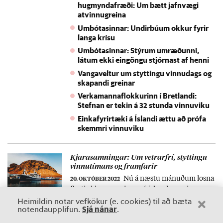
hugmyndafræði: Um bætt jafnvægi
atvinnugreina
Umbótasinnar: Undirbúum okkur fyrir
langa krísu
Umbótasinnar: Stýrum umræðunni,
látum ekki eingöngu stjórnast af henni
Vangaveltur um styttingu vinnudags og
skapandi greinar
Verkamannaflokkurinn í Bretlandi:
Stefnan er tekin á 32 stunda vinnuviku
Einkafyrirtæki á Íslandi ættu að prófa
skemmri vinnuviku
Kjara­samn­ing­ar: Um vetr­ar­frí, stytt­ingu
vinnu­tím­ans og fram­far­ir
Nú á næstu mán­uð­um losna
20. OKTÓBER 2022
flest­ir kjara­samn­ing­ar á ís­lensk­um vinnu­
Heimildin notar vefkökur (e. cookies) til að bæta
mark­aði og semja þarf um kaup og kjör í
Sjá nánar
notendaupplifun.
.
mjög mik­illi óvissu um fram­tíð­ina. Verð­
Jafnaðarsamfélagið: Aukin lífsgæði,
bólga er mik­il og efna­hags­ástand­ið í heim­in­