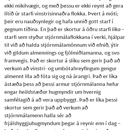
ekki mikilvægir, og með þessu er ekki reynt að gera 
lítið úr starfi vinstrisinnaðra flokka. Þvert á móti; 
þeir eru nauðsynlegir og hafa unnið gott starf í 
gegnum tíðina. En það er skortur á öðru starfi 
líka
 – 
starfi sem styður stjórnmálaflokkana í verki, hjálpar 
til við að halda stjórnmálamönnum við efnið, ýtir 
við gildum almennings og fjölmiðlamanna, og svo 
framvegis. Það er skortur á slíku sem gerir það að 
verkum að vinstri- og umbótahreyfingum gengur 
almennt illa að fóta sig og ná árangri. Það er líka 
ástæða þess að þessi armur stjórnmálanna hefur 
engar 
heildstæðar 
hugmyndir um hvernig 
samfélagið á að vera uppbyggt. Það er líka þessi 
skortur sem gerir það að verkum að 
stjórnmálamenn halla sér að 
frjálshyggjuhugmyndum þegar á reynir enn í dag – 