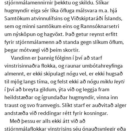
stjórnmálamennirnir þekktu og skildu. Slíkar 
hugmyndir eiga sér líka öfluga málsvara m.a. hjá 
Samtökum atvinnulífsins og Viðskiptaráði Íslands, 
sem og minni samtökum eins og Rannsóknarsetri 
um nýsköpun og hagvöxt. Það getur reynst erfitt 
fyrir stjórnmálamenn að standa gegn slíkum öflum, 
þegar mótvægi við þeim skortir.
 Vandinn er þannig fólginn í því að starf 
vinstrisinnaðra flokka, og raunar umbótahreyfinga 
almennt, er ekki skipulagt nógu vel, er ekki hugsað 
til mjög langs tíma, og felst ekki að nógu 
miklu leyti
í því að breyta gildum, ýta við og leggja fram 
heildstæðar og ígrundaðar hugmyndir, vinna inn 
traust og svo framvegis. Slíkt starf er auðvitað alger 
andstæða við reddingar rétt fyrir kosningar.
Með þessu er alls ekki átt við að 
stjórnmálaflokkar vinstrisins séu ónauðsynlegir eða 