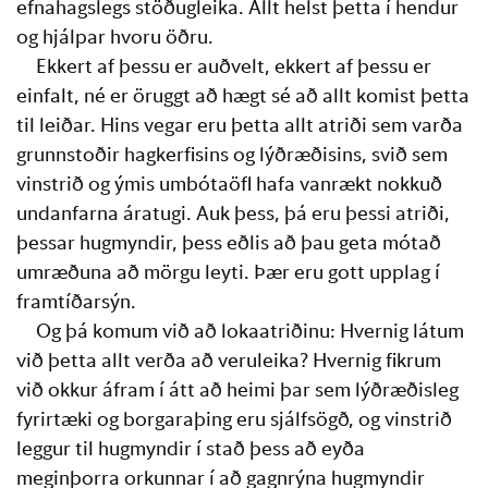
efnahagslegs stöðugleika. Allt helst þetta í hendur 
og hjálpar hvoru öðru.
Ekkert af þessu er auðvelt, ekkert af þessu er 
einfalt, né er öruggt að hægt sé að allt komist þetta 
til leiðar. Hins vegar eru þetta allt atriði sem varða 
grunnstoðir hagkerfisins og lýðræðisins, svið sem 
vinstrið og ýmis umbótaöfl hafa vanrækt nokkuð 
undanfarna áratugi. Auk þess, þá eru þessi atriði, 
þessar hugmyndir, þess eðlis að þau geta mótað 
umræðuna að mörgu leyti. Þær eru gott upplag í 
framtíðarsýn.
Og þá komum við að lokaatriðinu: Hvernig látum 
við þetta allt verða að veruleika? Hvernig fikrum 
við okkur áfram í átt að heimi þar sem lýðræðisleg 
fyrirtæki og borgaraþing eru sjálfsögð, og vinstrið 
leggur til hugmyndir í stað þess að eyða 
meginþorra orkunnar í að gagnrýna hugmyndir 