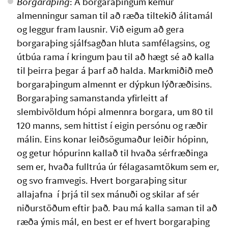
Borgaraþing
: Á borgaraþingum kemur 
almenningur saman til að ræða tiltekið álitamál 
og leggur fram lausnir. Við eigum að gera 
borgaraþing sjálfsagðan hluta samfélagsins, og 
útbúa rama í kringum þau til að hægt sé að kalla 
til þeirra þegar á þarf að halda. Markmiðið með 
borgaraþingum almennt er dýpkun lýðræðisins. 
Borgaraþing samanstanda yfirleitt af 
slembivöldum hópi almennra borgara, um 80 til 
120 manns, sem hittist í eigin persónu og ræðir 
málin. Eins konar leiðsögumaður leiðir hópinn, 
og getur hópurinn kallað til hvaða sérfræðinga 
sem er, hvaða fulltrúa úr félagasamtökum sem er, 
og svo framvegis. Hvert borgaraþing situr 
allajafna  í þrjá til sex mánuði og skilar af sér 
niðurstöðum eftir það. Þau má kalla saman til að 
ræða ýmis mál, en best er ef hvert borgaraþing  