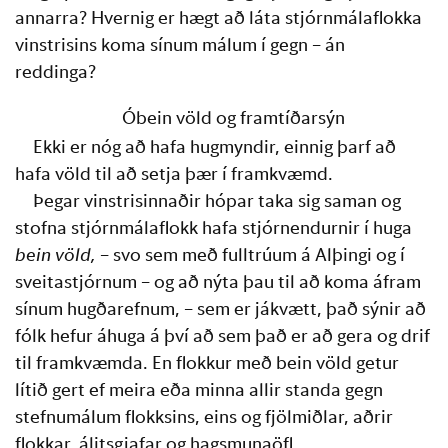
annarra? Hvernig er hægt að láta stjórnmálaflokka 
vinstrisins koma sínum málum í gegn – án 
reddinga? 
Óbein völd og framtíðarsýn
Ekki er nóg að hafa hugmyndir, einnig þarf að 
hafa völd til að setja þær í framkvæmd.
Þegar vinstrisinnaðir hópar taka sig saman og 
stofna stjórnmálaflokk hafa stjórnendurnir í huga 
bein
völd, 
– svo sem með fulltrúum á Alþingi og í 
sveitastjórnum – og að nýta þau til að koma áfram 
sínum hugðarefnum, – sem er jákvætt, það sýnir að 
fólk hefur áhuga á því að sem það er að gera og drif 
til framkvæmda. En flokkur með bein völd getur 
lítið gert ef meira eða minna allir standa gegn 
stefnumálum flokksins, eins og fjölmiðlar, aðrir 
flokkar, álitsgjafar og hagsmunaöfl 