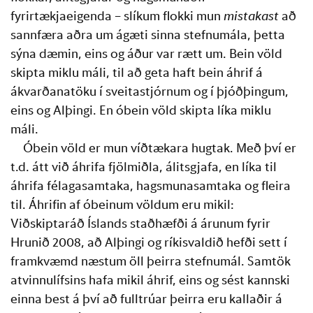
fyrirtækjaeigenda – slíkum flokki mun 
mistakast
 að 
sannfæra aðra um ágæti sinna stefnumála, þetta 
sýna dæmin, eins og áður var rætt um. Bein völd 
skipta miklu máli, til að geta haft bein áhrif á 
ákvarðanatöku í sveitastjórnum og í þjóðþingum, 
eins og Alþingi. En óbein völd skipta líka miklu 
máli. 
Óbein völd er mun víðtækara hugtak. Með því er 
t.d. átt við áhrifa fjölmiðla, álitsgjafa, en líka til 
áhrifa félagasamtaka, hagsmunasamtaka og fleira 
til. Áhrifin af óbeinum völdum eru mikil: 
Viðskiptaráð Íslands staðhæfði á árunum fyrir 
Hrunið 2008, að Alþingi og ríkisvaldið hefði sett í 
framkvæmd næstum öll þeirra stefnumál. Samtök 
atvinnulífsins hafa mikil áhrif, eins og sést kannski 
einna best á því að fulltrúar þeirra eru kallaðir á 