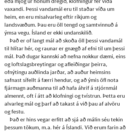
eða mjög úr honum dregið, klofningur fer víða 
vaxandi. Þessi vandamál eru til staðar víða um 
heim, en eru misalvarleg eftir ríkjum og 
landsvæðum. Þau eru öll tengd og samtvinnuð á 
ýmsa vegu. Ísland er ekki undanskilið.
Það er of langt mál að skoða öll þessi vandamál 
til hlítar hér, og raunar er gnægð af efni til um þessi 
mál. Það dugar kannski að nefna nokkur dæmi, eins 
og loftslagsbreytingar og afleiðingar þeirra, 
ofnýtingu auðlinda jarðar, að auður heimsins 
safnast sífellt á færri hendur, og að ýmis öfl nota 
fjármagn auðmanna til að hafa áhrif á stjórnmál 
almennt, oft í átt að klofningi og tvístrun. Þetta eru 
alvarleg mál og þarf að takast á við þau af alvöru 
og festu.
Það er hins vegar erfitt að sjá að málin séu tekin 
þessum tökum, m.a. hér á Íslandi. Við erum farin að 