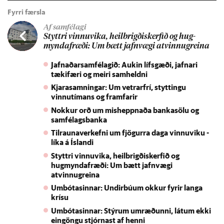
Fyrri færsla
Af samfélagi
Styttri vinnu­vika, heil­brigðis­kerf­ið og hug­
mynda­fræði: Um bætt jafn­vægi at­vinnu­greina
Jafnaðarsamfélagið: Aukin lífsgæði, jafnari
tækifæri og meiri samheldni
Kjarasamningar: Um vetrarfrí, styttingu
vinnutímans og framfarir
Nokkur orð um misheppnaða bankasölu og
samfélagsbanka
Tilraunaverkefni um fjögurra daga vinnuviku -
líka á Íslandi
Styttri vinnuvika, heilbrigðiskerfið og
hugmyndafræði: Um bætt jafnvægi
atvinnugreina
Umbótasinnar: Undirbúum okkur fyrir langa
krísu
Umbótasinnar: Stýrum umræðunni, látum ekki
eingöngu stjórnast af henni