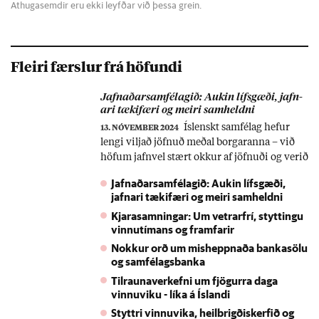
Athugasemdir eru ekki leyfðar við þessa grein.
Fleiri færslur frá höfundi
Jafn­að­ar­sam­fé­lag­ið: Auk­in lífs­gæði, jafn­
ari tæki­færi og meiri sam­heldni
Ís­lenskt sam­fé­lag hef­ur
13. NÓVEMBER 2024
lengi vilj­að jöfn­uð með­al borg­ar­anna – við
höf­um jafn­vel stært okk­ur af jöfn­uði og ver­ið
stolt af því að ójöfn­uð­ur hafi ekki auk­ist á
Jafnaðarsamfélagið: Aukin lífsgæði,
með­an það hef­ur ver­ið raun­in ann­ars stað­ar.
jafnari tækifæri og meiri samheldni
Og um margt byggð­um við upp sam­fé­lag
Kjarasamningar: Um vetrarfrí, styttingu
jöfn­uð­ar, þar sem mun­ur­inn á að­stæð­um og
vinnutímans og framfarir
tæki­fær­um fólks var ekki of mik­ill. En við
Nokkur orð um misheppnaða bankasölu
vik­um af braut jöfn­uð­ar...
og samfélagsbanka
Tilraunaverkefni um fjögurra daga
vinnuviku - líka á Íslandi
Styttri vinnuvika, heilbrigðiskerfið og