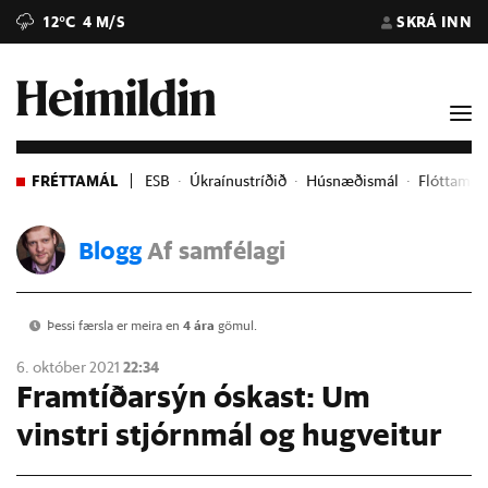
12°C
4 M/S
SKRÁ INN
FRÉTTAMÁL
ESB
Úkraínustríðið
Húsnæðismál
Flóttame
Blogg
Af samfélagi
Þessi færsla er meira en
4 ára
gömul.
6. október 2021
22:34
Framtíðarsýn óskast: Um
vinstri stjórnmál og hugveitur