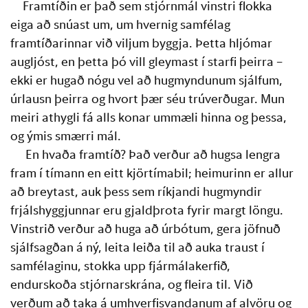
Framtíðin er það sem stjórnmál vinstri flokka 
eiga að snúast um, um hvernig samfélag 
framtíðarinnar við viljum byggja. Þetta hljómar 
augljóst, en þetta þó vill gleymast í starfi þeirra – 
ekki er hugað nógu vel að hugmyndunum sjálfum, 
úrlausn þeirra og hvort þær séu trúverðugar. Mun 
meiri athygli fá alls konar ummæli hinna og þessa, 
og ýmis smærri mál.
 En hvaða framtíð? Það verður að hugsa lengra 
fram í tímann en eitt kjörtímabil; heimurinn er allur 
að breytast, auk þess sem ríkjandi hugmyndir 
frjálshyggjunnar eru gjaldþrota fyrir margt löngu. 
Vinstrið verður að huga að úrbótum, gera jöfnuð 
sjálfsagðan á ný, leita leiða til að auka traust í 
samfélaginu, stokka upp fjármálakerfið, 
endurskoða stjórnarskrána, og fleira til. Við 
verðum að taka á umhverfisvandanum af alvöru og 