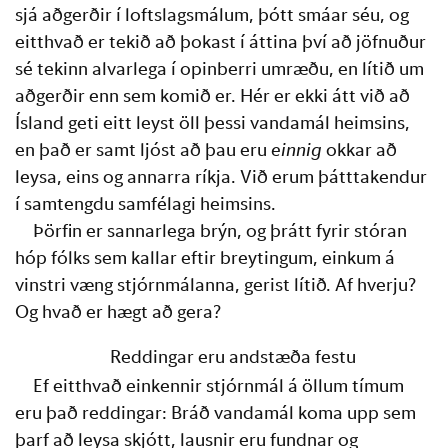
sjá aðgerðir í loftslagsmálum, þótt smáar séu, og 
eitthvað er tekið að þokast í áttina því að jöfnuður 
sé tekinn alvarlega í opinberri umræðu, en lítið um 
aðgerðir enn sem komið er. Hér er ekki átt við að 
Ísland geti eitt leyst öll þessi vandamál heimsins, 
en það er samt ljóst að þau eru 
einnig
 okkar að 
leysa, eins og annarra ríkja. Við erum þátttakendur 
í samtengdu samfélagi heimsins.
Þörfin er sannarlega brýn, og þrátt fyrir stóran 
hóp fólks sem kallar eftir breytingum, einkum á 
vinstri væng stjórnmálanna, gerist lítið. Af hverju? 
Og hvað er hægt að gera? 
Reddingar eru andstæða festu
Ef eitthvað einkennir stjórnmál á öllum tímum 
eru það reddingar: Bráð vandamál koma upp sem 
þarf að leysa skjótt, lausnir eru fundnar og 