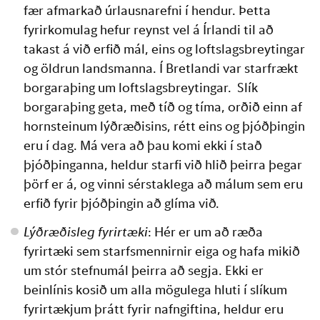
fær afmarkað úrlausnarefni í hendur. Þetta 
fyrirkomulag hefur reynst vel á Írlandi til að 
takast á við erfið mál, eins og loftslagsbreytingar 
og öldrun landsmanna. Í Bretlandi var starfrækt 
borgaraþing um loftslagsbreytingar.  Slík 
borgaraþing geta, með tíð og tíma, orðið einn af 
hornsteinum lýðræðisins, rétt eins og þjóðþingin 
eru í dag. Má vera að þau komi ekki í stað 
þjóðþinganna, heldur starfi við hlið þeirra þegar 
þörf er á, og vinni sérstaklega að málum sem eru 
erfið fyrir þjóðþingin að glíma við.
Lýðræðisleg fyrirtæki
: Hér er um að ræða 
fyrirtæki sem starfsmennirnir eiga og hafa mikið 
um stór stefnumál þeirra að segja. Ekki er 
beinlínis kosið um alla mögulega hluti í slíkum 
fyrirtækjum þrátt fyrir nafngiftina, heldur eru 