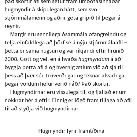
það skortir afl sem setur fram umbótasinnaðar 
hugmyndir á skipulegan hátt, sem svo 
stjórnmálamenn og aðrir geta gripið til þegar á 
reynir.
Margir eru sennilega ósammála ofangreindu og 
telja einfaldlega að þörf sé á nýju stjórnmálaafli – 
þetta er sama hugsun og var ríkjandi eftir hrunið 
2008. Gott og vel, en á hvaða 
hugmyndum
 á að 
byggja þetta afl á og hvernig ætlum við að sjá til 
þess að þær séu trúverðugar og teknar alvarlega, 
þegar völdum hefur verið náð? Það skortir.
Hugmyndirnar eru vissulega til, og fjallað er um 
nokkrar hér á eftir. Einnig er lögð fram tillaga að afli 
til að styðja við hugmyndirnar.
Hugmyndir fyrir framtíðina