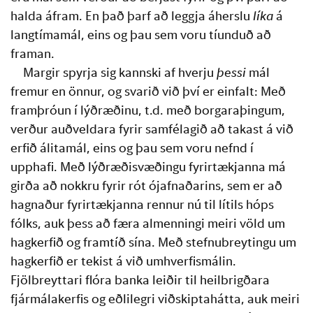
halda áfram. En það þarf að leggja áherslu 
líka
 á 
langtímamál, eins og þau sem voru tíunduð að 
framan.
Margir spyrja sig kannski af hverju 
þessi
 mál 
fremur en önnur, og svarið við því er einfalt: Með 
framþróun í lýðræðinu, t.d. með borgaraþingum, 
verður auðveldara fyrir samfélagið að takast á við 
erfið álitamál, eins og þau sem voru nefnd í 
upphafi. Með lýðræðisvæðingu fyrirtækjanna má 
girða að nokkru fyrir rót ójafnaðarins, sem er að 
hagnaður fyrirtækjanna rennur nú til lítils hóps 
fólks, auk þess að færa almenningi meiri völd um 
hagkerfið og framtíð sína. Með stefnubreytingu um 
hagkerfið er tekist á við umhverfismálin. 
Fjölbreyttari flóra banka leiðir til heilbrigðara 
fjármálakerfis og eðlilegri viðskiptahátta, auk meiri 