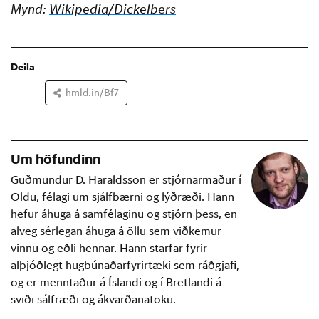
Mynd: 
Wikipedia/Dickelbers
Deila
hmld.in/Bf7
Um höfundinn
Guðmundur D. Haraldsson er stjórnarmaður í
Öldu, félagi um sjálfbærni og lýðræði. Hann
hefur áhuga á samfélaginu og stjórn þess, en
alveg sérlegan áhuga á öllu sem viðkemur
vinnu og eðli hennar. Hann starfar fyrir
alþjóðlegt hugbúnaðarfyrirtæki sem ráðgjafi,
og er menntaður á Íslandi og í Bretlandi á
sviði sálfræði og ákvarðanatöku.