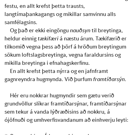
festu, en allt krefst þetta trausts, 
langtímaþankagangs og mikillar samvinnu alls 
samfélagsins. 
Og það er ekki eingöngu 
nauðsyn
 til breytinga, 
heldur einnig 
tækifæri 
á næstu árum. Tækifærið er 
tilkomið vegna þess að þörf á hröðum breytingum 
sökum loftslagsbreytinga, vegna faraldursins og 
mikilla breytinga i efnahagskerfinu.
En allt krefst þetta nýrra og en jafnframt 
gagnreyndra hugmynda. Við þurfum 
framtíðarsýn
.
Hér eru nokkrar hugmyndir sem gætu verið 
grundvöllur slíkrar framtíðarsýnar, framtíðarsýnar 
sem tekur á vanda lýðræðisins að nokkru, á 
ójöfnuði og umhverfisvandanum að einhverju leyti: