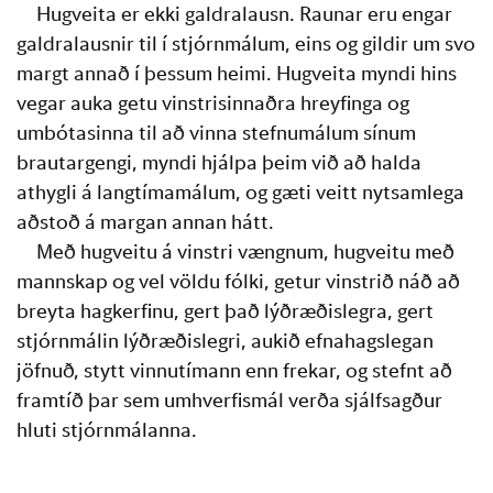
Hugveita er ekki galdralausn. Raunar eru engar 
galdralausnir til í stjórnmálum, eins og gildir um svo 
margt annað í þessum heimi. Hugveita myndi hins 
vegar auka getu vinstrisinnaðra hreyfinga og 
umbótasinna til að vinna stefnumálum sínum 
brautargengi, myndi hjálpa þeim við að halda 
athygli á langtímamálum, og gæti veitt nytsamlega 
aðstoð á margan annan hátt. 
Með hugveitu á vinstri vængnum, hugveitu með 
mannskap og vel völdu fólki, getur vinstrið náð að 
breyta hagkerfinu, gert það lýðræðislegra, gert 
stjórnmálin lýðræðislegri, aukið efnahagslegan 
jöfnuð, stytt vinnutímann enn frekar, og stefnt að 
framtíð þar sem umhverfismál verða sjálfsagður 
hluti stjórnmálanna.