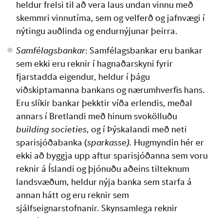
heldur frelsi til að vera laus undan vinnu með 
skemmri vinnutíma, sem og velferð og jafnvægi í 
nýtingu auðlinda og endurnýjunar þeirra. 
Samfélagsbankar
: Samfélagsbankar eru bankar 
sem ekki eru reknir í hagnaðarskyni fyrir 
fjarstadda eigendur, heldur í þágu 
viðskiptamanna bankans og nærumhverfis hans. 
Eru slíkir bankar þekktir víða erlendis, meðal 
annars í Bretlandi með hinum svokölluðu 
building societies
, og í Þýskalandi með neti 
sparisjóðabanka (
sparkasse). 
Hugmyndin hér er 
ekki að byggja upp aftur sparisjóðanna sem voru 
reknir á Íslandi og þjónuðu aðeins tilteknum 
landsvæðum, heldur nýja banka sem starfa á 
annan hátt og eru reknir sem 
sjálfseignarstofnanir. Skynsamlega reknir 