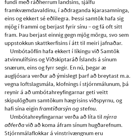
fundi með ráðherrum landsins, sjálfu 
framkvæmdavaldinu, í aðdraganda kjarasamninga, 
eins og ekkert sé eðlilegra. Þessi samtök hafa sig 
mjög í frammi og berjast fyrir sínu – og fá oft sitt 
fram. Þau berjast einnig gegn mjög mörgu, svo sem 
uppstokkun skattkerfisins í átt til meiri jafnaðar.
Umbótaöflin hafa ekkert í líkingu við Samtök 
atvinnulífsins og Viðskiptaráð Íslands á sínum 
snærum, eins og fyrr segir. En nú, þegar æ 
augljósara verður að ýmislegt þarf að breytast m.a. 
vegna loftslagsmála, klofnings í stjórnmálunum, þá 
reynir á að umbótahreyfingarnar geti veitt 
skipulögðum samtökum hægrisins viðspyrnu, og 
hafi sína eigin 
framtíðarsýn og stefnu
. 
Umbótahreyfingarnar verða að líta til 
nýrra 
aðferða
 við að koma áfram sínum hugðarefnum. 
Stjórnmálaflokkar á vinstrivængnum eru 