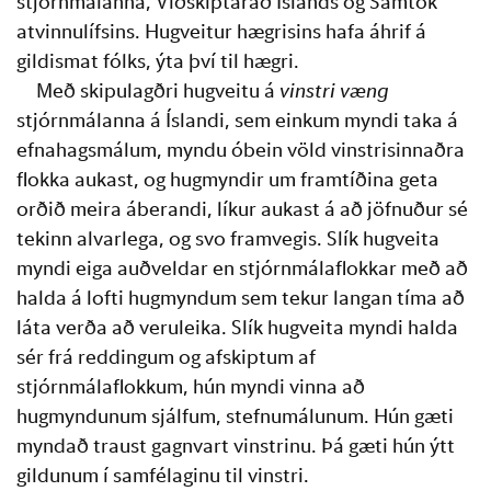
stjórnmálanna, Viðskiptaráð Íslands og Samtök 
atvinnulífsins. Hugveitur hægrisins hafa áhrif á 
gildismat fólks, ýta því til hægri.
Með skipulagðri hugveitu á 
vinstri væng
stjórnmálanna á Íslandi, sem einkum myndi taka á 
efnahagsmálum, myndu óbein völd vinstrisinnaðra 
flokka aukast, og hugmyndir um framtíðina geta 
orðið meira áberandi, líkur aukast á að jöfnuður sé 
tekinn alvarlega, og svo framvegis. Slík hugveita 
myndi eiga auðveldar en stjórnmálaflokkar með að 
halda á lofti hugmyndum sem tekur langan tíma að 
láta verða að veruleika. Slík hugveita myndi halda 
sér frá reddingum og afskiptum af 
stjórnmálaflokkum, hún myndi vinna að 
hugmyndunum sjálfum, stefnumálunum. Hún gæti 
myndað traust gagnvart vinstrinu. Þá gæti hún ýtt 
gildunum í samfélaginu til vinstri. 