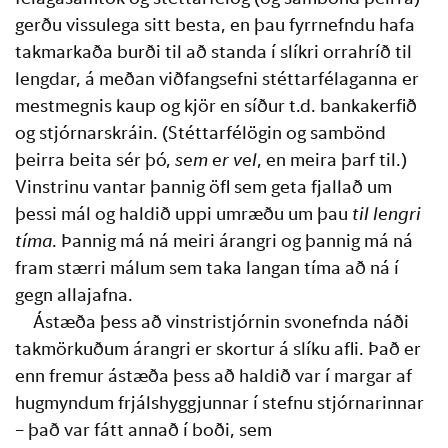
gerðu vissulega sitt besta, en þau fyrrnefndu hafa 
takmarkaða burði til að standa í slíkri orrahríð til 
lengdar, á meðan viðfangsefni stéttarfélaganna er 
mestmegnis kaup og kjör en síður t.d. bankakerfið 
og stjórnarskráin. (Stéttarfélögin og sambönd 
þeirra beita sér þó, 
sem er vel
, en meira þarf til.) 
Vinstrinu vantar þannig öfl sem geta fjallað um 
þessi mál og haldið uppi umræðu um þau 
til lengri 
tíma
. Þannig má ná meiri árangri og þannig má ná 
fram stærri málum sem taka langan tíma að ná í 
gegn allajafna.
Ástæða þess að vinstristjórnin svonefnda náði 
takmörkuðum árangri er skortur á slíku afli. Það er 
enn fremur ástæða þess að haldið var í margar af 
hugmyndum frjálshyggjunnar í stefnu stjórnarinnar 
– það var fátt annað í boði, sem 