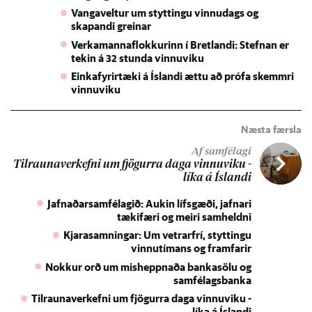
Vangaveltur um styttingu vinnudags og
skapandi greinar
Verkamannaflokkurinn í Bretlandi: Stefnan er
tekin á 32 stunda vinnuviku
Einkafyrirtæki á Íslandi ættu að prófa skemmri
vinnuviku
Næsta færsla
Af samfélagi
Til­rauna­verk­efni um fjög­urra daga vinnu­viku -
líka á Ís­landi
Jafnaðarsamfélagið: Aukin lífsgæði, jafnari
tækifæri og meiri samheldni
Kjarasamningar: Um vetrarfrí, styttingu
vinnutímans og framfarir
Nokkur orð um misheppnaða bankasölu og
samfélagsbanka
Tilraunaverkefni um fjögurra daga vinnuviku -
líka á Íslandi