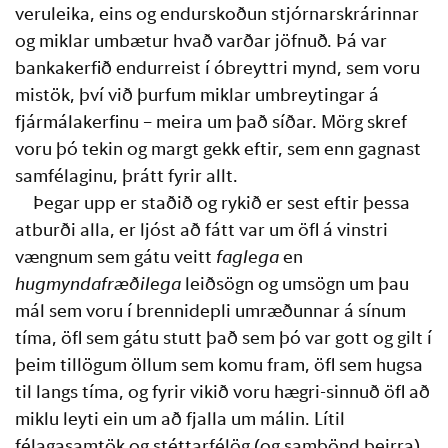
veruleika, eins og endurskoðun stjórnarskrárinnar 
og miklar umbætur hvað varðar jöfnuð. Þá var 
bankakerfið endurreist í óbreyttri mynd, sem voru 
mistök, því við þurfum miklar umbreytingar á 
fjármálakerfinu – meira um það síðar. Mörg skref 
voru þó tekin og margt gekk eftir, sem enn gagnast 
samfélaginu, þrátt fyrir allt.
Þegar upp er staðið og rykið er sest eftir þessa 
atburði alla, er ljóst að fátt var um öfl á vinstri 
vængnum sem gátu veitt 
faglega
 en 
hugmyndafræðilega
 leiðsögn og umsögn um þau 
mál sem voru í brennidepli umræðunnar á sínum 
tíma, öfl sem gátu stutt það sem þó var gott og gilt í 
þeim tillögum öllum sem komu fram, öfl sem hugsa 
til langs tíma, og fyrir vikið voru hægri-sinnuð öfl að 
miklu leyti ein um að fjalla um málin. Lítil 
félagasamtök og stéttarfélög (og sambönd þeirra) 