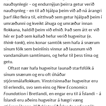
nauðsynlegir – og endurnýjun þeirra getur verið 
nauðsynleg – en til að hjálpa þeim við að ná árangri 
þarf 
líka
 fleira til, eitthvað sem getur hjálpað þeim í 
umræðunni og kveikt áhuga og umræður innan 
flokkana, haldið þeim við efnið. Það sem átt er við 
hér er það sem kallað hefur verið
hugveitur (e. 
think-tank
), eins konar samtök sem hafa á snærum 
sínum fólk sem beinlínis vinnur að lausnum við 
vandamálum samtímans, og hefur til þess tíma og 
getu.
Oftast nær hafa hugveitur launað starfsfólk á 
sínum snærum og eru oft óháðar 
stjórnmálaflokkum. Vinstrisinnaðar hugveitur eru 
til erlendis, svo sem eins og
 New Economics 
Foundation
 í Bretlandi, en engar eru til á Íslandi – á 
Íslandi eru aðeins hugveitur á hægri væng 