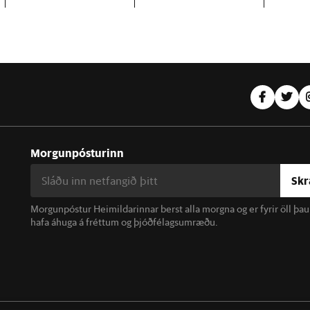
Morgunpósturinn
Skr
Morgunpóstur Heimildarinnar berst alla morgna og er fyrir öll þa
hafa áhuga á fréttum og þjóðfélagsumræðu.