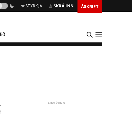
STYRKJA
SKRÁ INN
ÁSKRIFT
fið
3