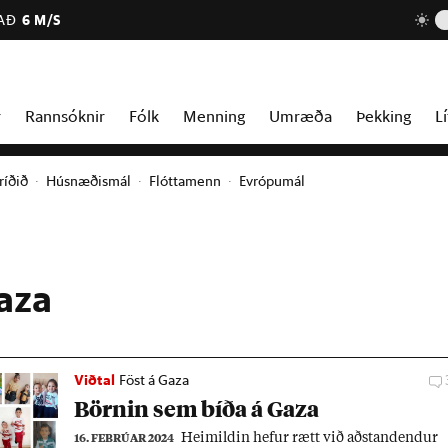
AÐ
6 M/S
r
Rannsóknir
Fólk
Menning
Umræða
Þekking
Lí
ríðið
Húsnæðismál
Flóttamenn
Evrópumál
aza
Viðtal
Föst á Gaza
Börn­in sem bíða á Gaza
Heim­ild­in hef­ur rætt við að­stand­end­ur
16. FEBRÚAR 2024