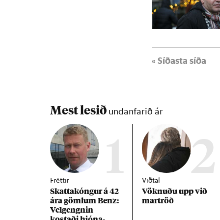
« Síðasta síða
Mest lesið
undanfarið ár
1
2
Fréttir
Viðtal
Skattakóng­ur á 42
Vökn­uðu upp við
ára göml­um Benz:
mar­tröð
Vel­gengn­in
kostaði hjóna­