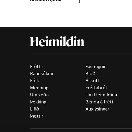
band­ið
Fréttir
Fasteignir
Rannsóknir
Blöð
Fólk
Áskrift
Menning
Fréttabréf
Umræða
Um Heimildina
Þekking
Benda á frétt
Lífið
Auglýsingar
Þættir