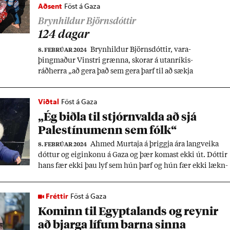
Aðsent
Föst á Gaza
Brynhildur Björnsdóttir
124 dag­ar
Bryn­hild­ur Björns­dótt­ir, vara­
8. FEBRÚAR 2024
þing­mað­ur Vinstri grænna, skor­ar á ut­an­rík­is­
ráð­herra „að gera það sem gera þarf til að sækja
fólk­ið okk­ar“ til Gasa.
Viðtal
Föst á Gaza
„Ég biðla til stjórn­valda að sjá
Palestínu­menn sem fólk“
Ah­med Murtaja á þriggja ára lang­veika
8. FEBRÚAR 2024
dótt­ur og eig­in­konu á Gaza og þær kom­ast ekki út. Dótt­ir
hans fær ekki þau lyf sem hún þarf og hún fær ekki lækn­
is­þjón­ust­una sem hún þarf. Á með­an þær sitja fast­ar á
Gaza búa þær í tjaldi og mat­ur og vatn af svo skorn­um
Fréttir
Föst á Gaza
skammti að það stefn­ir lífi þeirra í hættu. Dótt­ir hans heit
Kom­inn til Egypta­lands og reyn­ir
ir Sham og upp­á­halds lit­ur­inn henn­ar er blár en Ah­med
hef­ur ekki séð hana frá því að hún var hálfs árs.
að bjarga líf­um barna sinna