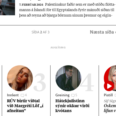
Palestínsk­ur fað­ir sem er með stöðu flótta­
7. FEBRÚAR 2024
manns á Ís­landi fór til Egypta­lands fyr­ir mán­uði síð­an til
þess að reyna að bjarga börn­um sín­um þrem­ur og eig­in­
konu af Gasa­svæð­inu. Ekk­ert hef­ur geng­ið og hann grát­
bið­ur ís­lensk stjórn­völd um hjálp.
Næsta síða 
SÍÐA
2
AF 3
3
4
Innlent
4
Greining
5
Pistill
RÚV birt­ir við­tal
Há­tekju­list­inn
Sif Si
við Mar­gréti Löf „í
sýn­ir okk­ur virði
Óskemm
af­neit­un“
kvót­ans
lif­un 