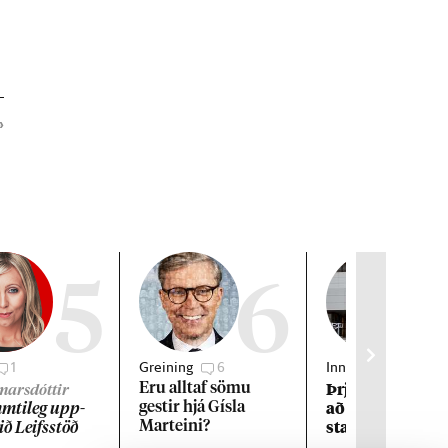
»
5
6
1
Greining
6
Innlent
1
Þrjár kon­ur kva
Eru alltaf sömu
gmarsdóttir
að und­an áreitn
gest­ir hjá Gísla
ti­leg upp­
starfs­manns R
Marteini?
við Leifs­stöð