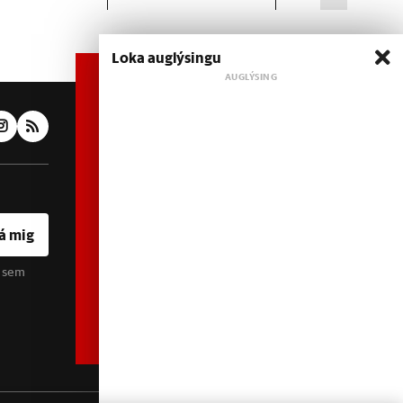
Loka auglýsingu
Áskrift hefur áhrif
Heimildin er í dreifðu
eignarhaldi og óháð
hagsmunaaðilum. Með því að
kaupa áskrift að Heimildinni
styrkir þú sjálfstæða
rannsóknarblaðamennsku.
á mig
u sem
Sjá meira