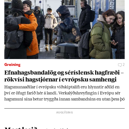
Greining
2
Efna­hags­banda­lög og sér­ís­lensk hag­fræði –
rök­vísi hag­stjórn­ar í evr­ópsku sam­hengi
Hags­muna­að­il­ar í evr­ópsku við­skipta­lífi eru hlynnt­ir að­ild en
því er öf­ugt far­ið hér á landi. Verka­lýðs­hreyf­ing­in í Evr­ópu sér
hags­muni sína bet­ur tryggða inn­an sam­bands­ins en ut­an þess þó
lít­ið fari fyr­ir því sjón­ar­miði hér­lend­is. Al­menn­ing­ur í lönd­um
Evr­ópu­sam­bands­ins er í mikl­um meiri­hluta ánægð­ur með það
sam­band. Ís­lensk­ur al­menn­ing­ur fær að segja sitt álit inn­an
mán­að­ar.