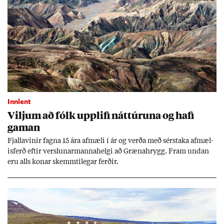
Innlent
Vilj­um að fólk upp­lifi nátt­úr­una og hafi
gam­an
Fjalla­vin­ir fagna 15 ára af­mæli í ár og verða með sér­staka af­mæl­
is­ferð eft­ir versl­un­ar­manna­helgi að Græna­hrygg. Fram und­an
eru alls kon­ar skemmti­leg­ar ferð­ir.