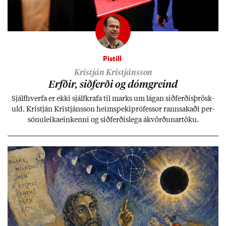
Pistill
Kristján Kristjánsson
Erfð­ir, sið­ferði og dómgreind
Sjálf­hverfa er ekki sjálf­krafa til marks um lág­an sið­ferð­is­þrösk­
uld. Kristján Kristjáns­son heim­speki­pró­fess­or rann­sak­aði per­
sónu­leika­ein­kenni og sið­ferð­is­lega ákvörð­un­ar­töku.