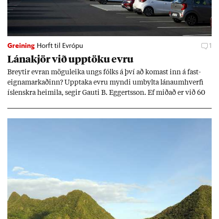
Greining
Horft til Evrópu
1
Lána­kjör við upp­töku evru
Breyt­ir evr­an mögu­leika ungs fólks á því að kom­ast inn á fast­
eigna­mark­að­inn? Upp­taka evru myndi um­bylta lánaum­hverfi
ís­lenskra heim­ila, seg­ir Gauti B. Eggerts­son. Ef mið­að er við 60
millj­óna króna lán til 25 ára myndi mán­að­ar­leg greiðslu­byrði
lækka um þriðj­ung.