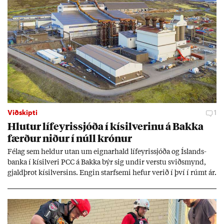
Viðskipti
1
Hlut­ur líf­eyr­is­sjóða í kís­il­ver­inu á Bakka
færð­ur nið­ur í núll krón­ur
Fé­lag sem held­ur ut­an um eign­ar­hald líf­eyr­is­sjóða og Ís­lands­
banka í kís­il­veri PCC á Bakka býr sig und­ir verstu sviðs­mynd,
gjald­þrot kís­il­vers­ins. Eng­in starf­semi hef­ur ver­ið í því í rúmt ár.