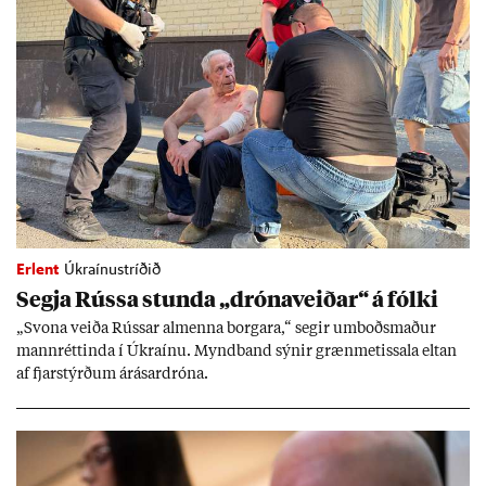
Erlent
Úkraínustríðið
Segja Rússa stunda „dróna­veið­ar“ á fólki
„Svona veiða Rúss­ar al­menna borg­ara,“ seg­ir um­boðs­mað­ur
mann­rétt­inda í Úkraínu. Mynd­band sýn­ir græn­met­issala elt­an
af fjar­stýrð­um árás­ar­dróna.