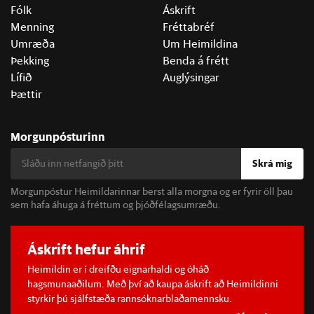
Fólk
Áskrift
Menning
Fréttabréf
Umræða
Um Heimildina
Þekking
Benda á frétt
Lífið
Auglýsingar
Þættir
Morgunpósturinn
Skrá mig
Morgunpóstur Heimildarinnar berst alla morgna og er fyrir öll þau
sem hafa áhuga á fréttum og þjóðfélagsumræðu.
Áskrift hefur áhrif
Heimildin er í dreifðu eignarhaldi og óháð
hagsmunaaðilum. Með því að kaupa áskrift að Heimildinni
styrkir þú sjálfstæða rannsóknarblaðamennsku.