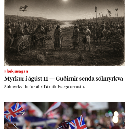
Flækjusagan
Myrk­ur í ág­úst 11 — Guð­irn­ir senda sól­myrkva
Sól­myrkvi hef­ur áhrif á mik­il­væga orr­ustu.