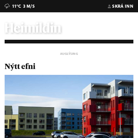
11°C
3 M/S
SKRÁ INN
Nýtt efni