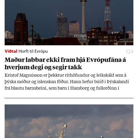
Viðtal
Horft til Evrópu
2
Mað­ur labb­ar ekki fram hjá Evr­ópuf­ána á
hverj­um degi og seg­ir takk
Kri­stof Magnús­son er þekkt­ur rit­höf­und­ur og leik­skáld sem á
þýska móð­ur og ís­lensk­an föð­ur. Hann hef­ur bú­ið í Þýskalandi
frá blautu barns­beini, sem barn í Ham­borg og full­orð­inn í
Berlín, en er vel kunn­ug­ur á Ís­landi og tal­ar ís­lensku. Hvernig
ætli hann upp­lifi að búa í landi inn­an Evr­ópu­sam­bands­ins?