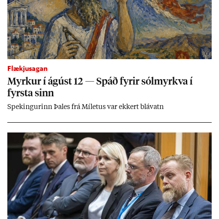
Flækjusagan
Myrk­ur í ág­úst 12 — Spáð fyr­ir sól­myrkva í
fyrsta sinn
Spek­ing­ur­inn Þa­les frá Míletus var ekk­ert blá­vatn