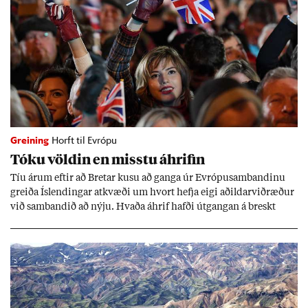
Greining
Horft til Evrópu
Tóku völd­in en misstu áhrif­in
Tíu ár­um eft­ir að Bret­ar kusu að ganga úr Evr­ópu­sam­band­inu
greiða Ís­lend­ing­ar at­kvæði um hvort hefja eigi að­ild­ar­við­ræð­ur
við sam­band­ið að nýju. Hvaða áhrif hafði út­gang­an á breskt
sam­fé­lag og hvaða lex­íu geta Ís­lend­ing­ar lært af henni?