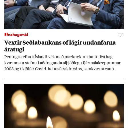
Efnahagsmál
1
Vext­ir Seðla­bank­ans of lág­ir und­an­farna
ára­tugi
Pen­inga­stefna á Ís­landi vék með mark­tæk­um hætti frá hag­
kvæm­ustu stefnu í að­drag­anda al­þjóð­legu fjár­málakrepp­unn­ar
2008 og í kjöl­far Covid-heims­far­ald­urs­ins, sam­kvæmt rann­
sókn­ar­rit­gerð Seðla­bank­ans. Vext­ir hafa al­mennt ver­ið of lág­ir.
Tíð áföll og óvissa tor­velda hag­stjórn á Ís­landi.