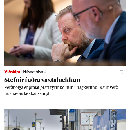
Viðskipti
Húsnæðismál
1
Stefn­ir í aðra vaxta­hækk­un
Verð­bólga er þrálát þrátt fyr­ir kóln­un í hag­kerf­inu. Raun­verð
hús­næð­is lækk­ar skarpt.