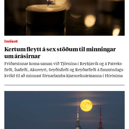
Innlent
Kert­um fleytt á sex stöð­um til minn­ing­ar
um árás­irn­ar
Frið­arsinn­ar koma sam­an við Tjörn­ina í Reykja­vík og á Pat­reks­
firði, Ísa­firði, Ak­ur­eyri, Seyð­is­firði og Reyð­ar­firði á fimmtu­dags­
kvöld til að minn­ast fórn­ar­lamba kjarn­orku­árás­anna í Hírósíma
og Naga­sakí.