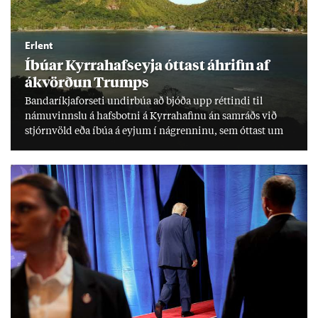
Erlent
Íbú­ar Kyrra­hafs­eyja ótt­ast áhrif­in af
ákvörð­un Trumps
Banda­ríkja­for­seti und­ir­búa að bjóða upp rétt­indi til
námu­vinnslu á hafs­botni á Kyrra­haf­inu án sam­ráðs við
stjórn­völd eða íbúa á eyj­um í ná­grenn­inu, sem ótt­ast um
lífs­við­ur­væri sitt og um­hverfi.