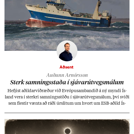
Aðsent
Auðunn Arnórsson
Sterk samn­ings­staða í sjáv­ar­út­vegs­mál­um
Hefj­ist að­ild­ar­við­ræð­ur við Evr­ópu­sam­band­ið á ný myndi Ís­
land vera í sterkri samn­ings­stöðu í sjáv­ar­út­vegs­mál­um, því sviði
sem flest­ir vænta að ráði úr­slit­um um hvort um ESB-að­ild Ís­
lands geti sam­ist. Hvað land­bún­að­ar­mál snert­ir myndi stuðn­
ing­ur við bænd­ur og dreif­býli breyt­ast mik­ið frá nú­ver­andi
kerfi, en sveigj­an­leiki til lausna er um­tals­verð­ur.