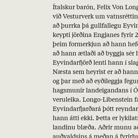
Ítalskur barón, Felix Von Lon
við Vesturverk um vatnsrétti
að þurrka þá gullfallegu Eyv
keypti jörðina Engjanes fyrir 
þeim formerkjun að hann hefði
að hann ætlaði að byggja sér h
Eyvindarfjörð lenti hann í sla
Næsta sem heyrist er að hann e
og þar með að eyðileggja fegu
hagsmunir landeigandans í Ófei
veruleika. Longo-Libenstein fær
Eyvindarfjarðará þótt reynda
hann átti ekki. Þetta er lykil
landinu blæða. Aðrir munu a
auðvaldsins á meðan á fyri