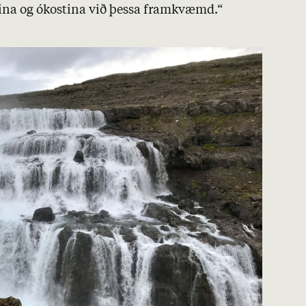
t­ina og ókost­ina við þessa fram­kvæmd.“