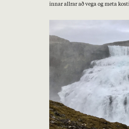
inn­ar allr­ar að vega og meta kos