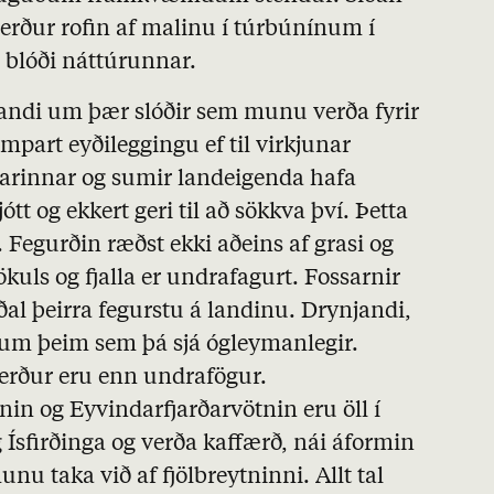
erður rofin af malinu í túrbúnínum í
á blóði náttúrunnar.
gandi um þær slóðir sem munu verða fyrir
art eyðileggingu ef til virkjunar
arinnar og sumir landeigenda hafa
ótt og ekkert geri til að sökkva því. Þetta
. Fegurðin ræðst ekki aðeins af grasi og
ökuls og fjalla er undrafagurt. Fossarnir
al þeirra fegurstu á landinu. Drynjandi,
llum þeim sem þá sjá ógleymanlegir.
verður eru enn undrafögur.
in og Eyvindarfjarðarvötnin eru öll í
Ísfirðinga og verða kaffærð, nái áformin
nu taka við af fjölbreytninni. Allt tal