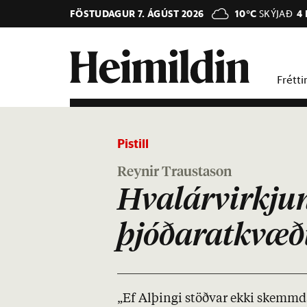
FÖSTUDAGUR 7. ÁGÚST 2026
10°C
SKÝJAÐ
4
Frétti
Pistill
Reynir Traustason
Hvalárvirkjun
þjóðaratkvæð
„Ef Al­þingi stöðv­ar ekki skemmd­a