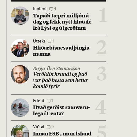
Innlent
4
1
Tap­aði tæpri millj­ón á
dag og fékk nýtt hluta­fé
frá Lýsi og út­gerð­inni
Úttekt
1
2
Hlið­ar­bis­ness al­þing­is­
manna
3
Birgir Örn Steinarsson
Ver­öld­in hrundi og það
var það besta sem hef­ur
kom­ið fyr­ir
Erlent
1
4
Hvað gerð­ist raun­veru­
lega í Ceuta?
Viðtal
9
5
Inn­an ESB „mun Ís­land