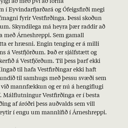
lgi að með því að fórna
m í Eyvindarfjarðará og Ófeigsfirði megi
fmagni fyrir Vestfirðinga. Þessi skoðun
rðum. Skyndilega má heyra þær raddir að
nda með Árneshreppi. Sem gamall
tta er hræsni. Engin tenging er á milli
ns á Vestfjörðum. Það er sjálfstætt og
kerfið á Vestfjörðum. Til þess þarf ekki
ingað til hafa Vestfirðingar ekki haft
fundið til samhugs með þessu svæði sem
 við mannfækkun og er nú á hengiflugi
f. Málflutningur Vestfirðinga er í besta
iðing af áróðri þess auðvalds sem vill
keytir í engu um mannlífið í Árneshreppi.