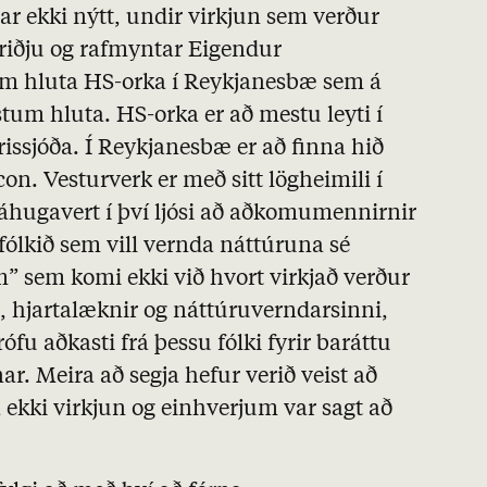
r ekki nýtt, undir virkjun sem verður
óriðju og rafmyntar Eigendur
um hluta HS-orka í Reykjanesbæ sem á
stum hluta. HS-orka er að mestu leyti í
yrissjóða. Í Reykjanesbæ er að finna hið
on. Vesturverk er með sitt lögheimili í
a áhugavert í því ljósi að aðkomumennirnir
fólkið sem vill vernda náttúruna sé
 sem komi ekki við hvort virkjað verður
, hjartalæknir og náttúruverndarsinni,
rófu aðkasti frá þessu fólki fyrir baráttu
ar. Meira að segja hefur verið veist að
ekki virkjun og einhverjum var sagt að