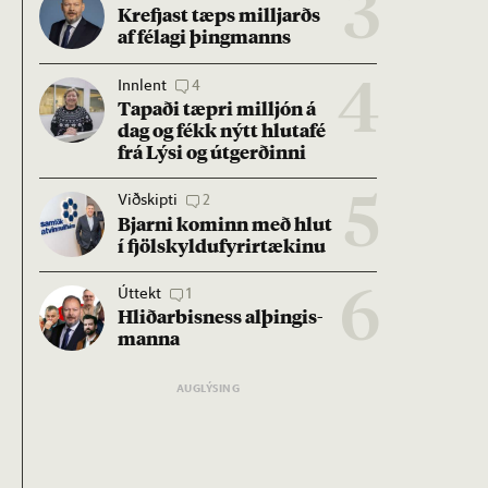
3
Krefjast tæps millj­arðs
af fé­lagi þing­manns
Innlent
4
4
Tap­aði tæpri millj­ón á
dag og fékk nýtt hluta­fé
frá Lýsi og út­gerð­inni
Viðskipti
2
5
Bjarni kom­inn með hlut
í fjöl­skyldu­fyr­ir­tæk­inu
Úttekt
1
6
Hlið­ar­bis­ness al­þing­is­
manna