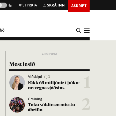
STYRKJA
SKRÁ INN
ÁSKRIFT
fið
Mest lesið
Viðskipti
3
1
Fékk 63 millj­ón­ir í þókn­
un vegna sjóðs­ins
Greining
2
Tóku völd­in en misstu
áhrif­in