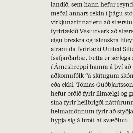
landið, sem hann hefur reynda
meðal annars rekin í þágu st
virkjunarinnar eru að stærst
fyrirtækið Vesturverk að stær
eigu breskra og íslenskra lífe
alræmda fyrirtæki United Silic
Ísafjarðarbæ. Þetta er sérleg
í Árneshreppi hamra á því að 
aðkomufólk “á skítugum skóm”
eða ekki. Tómas Guðbjartsson
hefur orðið fyrir illmælgi og g
sína fyrir heilbrigði náttúrunn
heimamönnum fyrir að styðja 
hypja sig á brott af svæðinu.