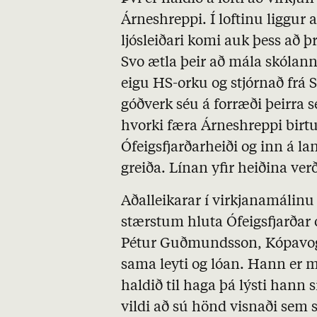
Árneshreppi. Í loftinu liggur
ljósleiðari komi auk þess að þr
Svo ætla þeir að mála skólann
eigu HS-orku og stjórnað frá S
góðverk séu á forræði þeirra s
hvorki færa Árneshreppi birtu 
Ófeigsfjarðarheiði og inn á la
greiða. Línan yfir heiðina v
Aðalleikarar í virkjanamálin
stærstum hluta Ófeigsfjarðar 
Pétur Guðmundsson, Kópavog
sama leyti og lóan. Hann er me
haldið til haga þá lýsti hann 
vildi að sú hönd visnaði sem 