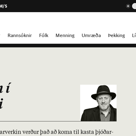
 M/S
r
Rannsóknir
Fólk
Menning
Umræða
Þekking
Lí
 í
i
r­verk­in verð­ur það að koma til kasta þjóð­ar­