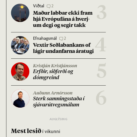
Viðtal
2
3
Mað­ur labb­ar ekki fram
hjá Evr­ópuf­ána á hverj­
um degi og seg­ir takk
Efnahagsmál
2
4
Vext­ir Seðla­bank­ans of
lág­ir und­an­farna ára­tugi
5
Kristján Kristjánsson
Erfð­ir, sið­ferði og
dómgreind
6
Auðunn Arnórsson
Sterk samn­ings­staða í
sjáv­ar­út­vegs­mál­um
Mest lesið
í vikunni