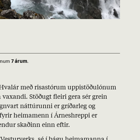
7 árum
 rúmum
.
 Hvalár með risastórum uppistöðulónum
 vaxandi. Stöðugt fleiri gera sér grein
agnvart náttúrunni er gríðarleg og
fyrir heimamenn í Árneshreppi er
tendur skaðinn einn eftir.
un Vesturverks, sé í þágu heimamanna í