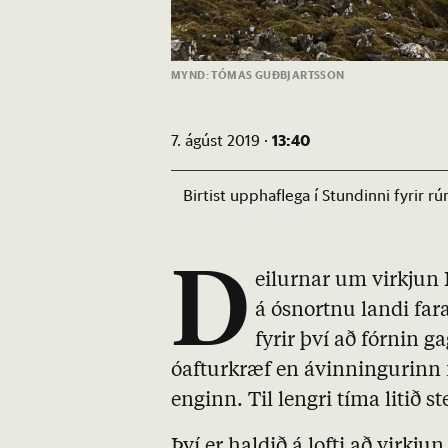
MYND: TÓMAS GUÐBJARTSSON
13:40
7. ágúst 2019 ·
Birtist upphaflega í Stundinni fyrir
D
eilurnar um virkjun
á ósnortnu landi fara
fyrir því að fórnin g
óafturkræf en ávinningurinn 
enginn. Til lengri tíma litið s
Því er haldið á lofti að virkj