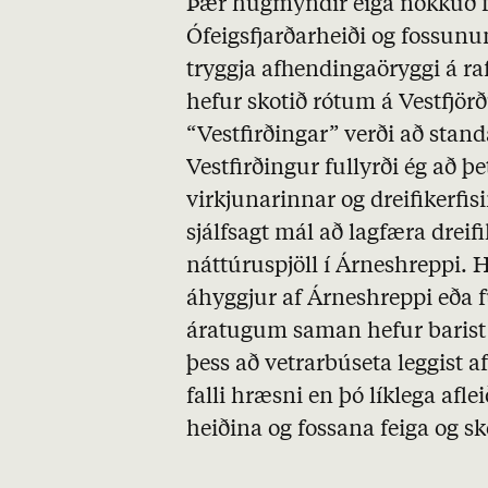
Þær hugmyndir eiga nokkuð fy
Ófeigsfjarðarheiði og fossunu
tryggja afhendingaöryggi á ra
hefur skotið rótum á Vestfjö
“Vestfirðingar” verði að sta
Vestfirðingur fullyrði ég að þe
virkjunarinnar og dreifikerfisi
sjálfsagt mál að lagfæra dreifi
náttúruspjöll í Árneshreppi. H
áhyggjur af Árneshreppi eða 
áratugum saman hefur barist
þess að vetrarbúseta leggist a
falli hræsni en þó líklega afle
heiðina og fossana feiga og s