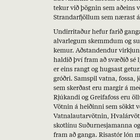
tekur við þögnin sem aðeins v
Strandarfjöllum sem nærast 
Undirritaður hefur farið gan
alvarlegum skemmdum og sump
kemur. Aðstandendur virkjun
haldið því fram að svæðið sé lj
er eins rangt og hugsast getur
gróðri. Samspil vatna, fossa, j
sem skerðast eru margir á með
Rjúkandi og Greifafoss eru ö
Vötnin á heiðinni sem sökkt 
Vatnalautarvötnin, Hvalárvötn
skotlínu Suðurnesjamanna og 
fram að ganga. Risastór lón mu