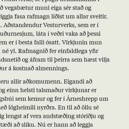
 að vegabætur muni eiga sér stað og
iggja fasa rafmagn liðist um allar sveitir.
. Aðstandendur Vesturverks, sem er í
uðurnesjum, láta í veðri vaka að þessi
em er í besta falli ósatt. Virkjunin mun
né yl. Rafmagnið fer einfaldlega yfir
ndsnetið og áfram til þeirra sem hæst vilja
erður á kostnað almennings.
u eru allir aðkomumenn. Eigandi að
og einn helsti talsmaður virkjunar er
sbúi sem kemur og fer í Árneshrepp um
ð lögheimili nyrðra. En til að öllu sé
sig lengst af vera andstæðing stóriðju og
stæði að slíku. Nú er hann að leggja