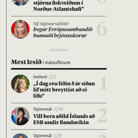
stjórna fisk­veið­um í
Norð­ur-Atlants­hafi“
6
Sif Sigmarsdóttir
Þeg­ar Evr­ópu­sam­band­ið
bann­aði brjósta­skor­ur
Mest lesið
í mánuðinum
Innlent
2
1
„Í dag eru lið­in 5 ár síð­an
líf mitt breytt­ist að ei­
lífu“
Stjórnmál
14
2
Vill bera að­ild Ís­lands að
ESB und­ir Banda­rík­in
Stjórnmál
9