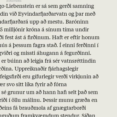
go-Liebenstein er sá sem gerði samning
ndin við Eyvindarfjarðarvatn og þar með
indarfjarðará upp að mestu. Baróninn
25 milljónir króna á sínum tíma undir
 fest ást á firðinum. Haft er eftir honum
ús á þessum fagra stað. Í einni ferðinni í
gviðri og missti áhugann á fegurðinni.
r búinn að leigja frá sér vatnsréttindin
rðina. Uppreiknaðir fjárhagslegir
gsfirði eru gífurlegir verði virkjunin að
 svo sitt líka fyrir að fórna
r sé grunur um að hann hafi selt það sem
atriði í öllu málinu. Þessir munu græða en
ðeins fá brauðmola af gnægtarborði
rhuguðum framkvæmdum stendur. Síðan