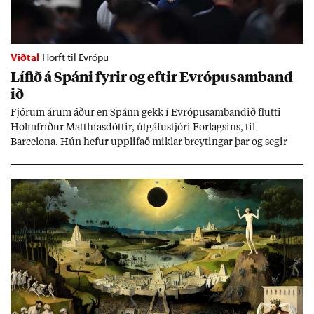
Viðtal
Horft til Evrópu
Líf­ið á Spáni fyr­ir og eft­ir Evr­ópu­sam­band­
ið
Fjór­um ár­um áð­ur en Spánn gekk í Evr­ópu­sam­band­ið flutti
Hólm­fríð­ur Matth­ías­dótt­ir, út­gáfu­stjóri For­lags­ins, til
Barcelona. Hún hef­ur upp­lif­að mikl­ar breyt­ing­ar þar og seg­ir
Evr­ópu­sam­band­ið hafa dælt styrkj­um til Spán­ar og það til ým­
issa mála, eins og til end­ur­bóta á sam­göng­um og land­bún­aði
jafnt sem styrkj­um til menn­ing­ar­mála. Þá hafi katalónsk­an hlot­
ið með­byr.