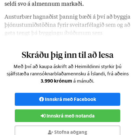
seldi svo á almennum markaði.
Austurbær hagnaðist þannig bæði á því að byggja
þjónustumiðstöðina fyrir sveitarfélagið sem og að
geta tengt þá byggingu íbúðunum sem
Austurbær seldi …
Skráðu þig inn til að lesa
Með því að kaupa áskrift að Heimildinni styrkir þú
sjálfstæða rannsóknarblaðamennsku á Íslandi, frá aðeins
3.990 krónum
á mánuði.
Innskrá með Facebook
Innskrá með notanda
Stofna aðgang