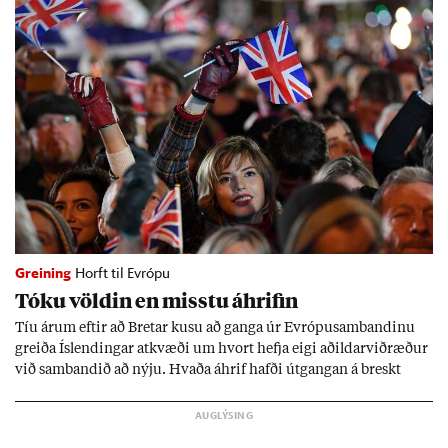
Greining
Horft til Evrópu
Tóku völd­in en misstu áhrif­in
Tíu ár­um eft­ir að Bret­ar kusu að ganga úr Evr­ópu­sam­band­inu
greiða Ís­lend­ing­ar at­kvæði um hvort hefja eigi að­ild­ar­við­ræð­ur
við sam­band­ið að nýju. Hvaða áhrif hafði út­gang­an á breskt
sam­fé­lag og hvaða lex­íu geta Ís­lend­ing­ar lært af henni?