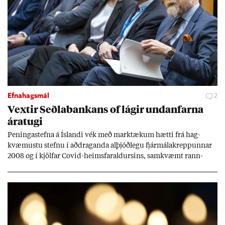
Efnahagsmál
2
Vext­ir Seðla­bank­ans of lág­ir und­an­farna
ára­tugi
Pen­inga­stefna á Ís­landi vék með mark­tæk­um hætti frá hag­
kvæm­ustu stefnu í að­drag­anda al­þjóð­legu fjár­málakrepp­unn­ar
2008 og í kjöl­far Covid-heims­far­ald­urs­ins, sam­kvæmt rann­
sókn­ar­rit­gerð Seðla­bank­ans. Vext­ir hafa al­mennt ver­ið of lág­ir.
Tíð áföll og óvissa tor­velda hag­stjórn á Ís­landi.