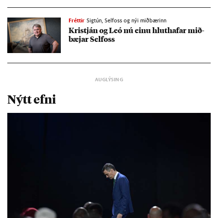
Fréttir
Sigtún, Selfoss og nýi miðbærinn
Kristján og Leó nú einu hlut­haf­ar mið­
bæj­ar Sel­foss
Nýtt efni