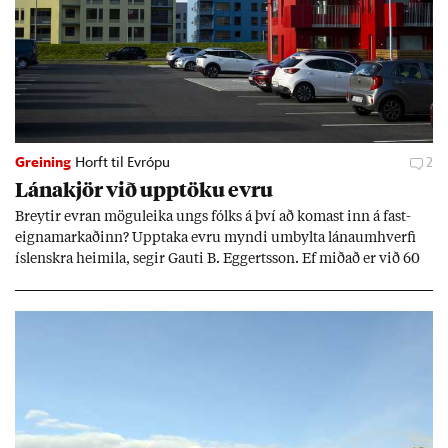
Greining
Horft til Evrópu
2
Lána­kjör við upp­töku evru
Breyt­ir evr­an mögu­leika ungs fólks á því að kom­ast inn á fast­
eigna­mark­að­inn? Upp­taka evru myndi um­bylta lánaum­hverfi
ís­lenskra heim­ila, seg­ir Gauti B. Eggerts­son. Ef mið­að er við 60
millj­óna króna lán til 25 ára myndi mán­að­ar­leg greiðslu­byrði
lækka um þriðj­ung.