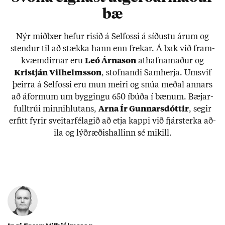
bæ
Nýr mið­bær hef­ur ris­ið á Sel­fossi á síð­ustu ár­um og
stend­ur til að stækka hann enn frek­ar. Á bak við fram­
kvæmd­irn­ar eru
Leó Árna­son
at­hafna­mað­ur og
Kristján Vil­helms­son
, stofn­andi Sam­herja. Um­svif
þeirra á Sel­fossi eru mun meiri og snúa með­al ann­ars
að áform­um um bygg­ingu 650 íbúða í bæn­um. Bæj­ar­
full­trúi minni­hlut­ans,
Arna Ír Gunn­ars­dótt­ir
, seg­ir
erfitt fyr­ir sveit­ar­fé­lag­ið að etja kappi við fjár­sterka að­
ila og lýð­ræð­is­hall­inn sé mik­ill.