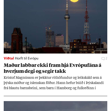
Viðtal
Horft til Evrópu
2
Mað­ur labb­ar ekki fram hjá Evr­ópuf­ána á
hverj­um degi og seg­ir takk
Kri­stof Magnús­son er þekkt­ur rit­höf­und­ur og leik­skáld sem á
þýska móð­ur og ís­lensk­an föð­ur. Hann hef­ur bú­ið í Þýskalandi
frá blautu barns­beini, sem barn í Ham­borg og full­orð­inn í
Berlín, en er vel kunn­ug­ur á Ís­landi og tal­ar ís­lensku. Hvernig
ætli hann upp­lifi að búa í landi inn­an Evr­ópu­sam­bands­ins?