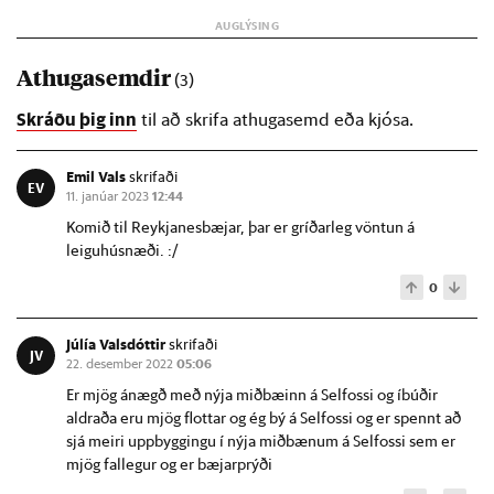
Athugasemdir
(3)
Skráðu þig inn
til að skrifa athugasemd eða kjósa.
Emil Vals
skrifaði
EV
11. janúar 2023
12:44
Komið til Reykjanesbæjar, þar er gríðarleg vöntun á
leiguhúsnæði. :/
0
Júlía Valsdóttir
skrifaði
JV
22. desember 2022
05:06
Er mjög ánægð með nýja miðbæinn á Selfossi og íbúðir
aldraða eru mjög flottar og ég bý á Selfossi og er spennt að
sjá meiri uppbyggingu í nýja miðbænum á Selfossi sem er
mjög fallegur og er bæjarprýði