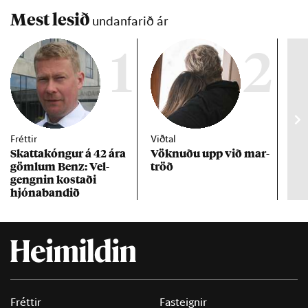
Mest lesið
undanfarið ár
1
2
Fréttir
Viðtal
Inn
Skattakóng­ur á 42 ára
Vökn­uðu upp við mar­
RÚV
göml­um Benz: Vel­
tröð
Mar
gengn­in kostaði
un
hjóna­band­ið
Fréttir
Fasteignir