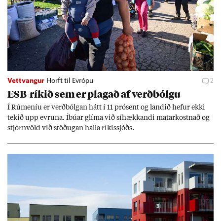
Vettvangur
Horft til Evrópu
2
ESB-rík­ið sem er plag­að af verð­bólgu
Í Rúm­en­íu er verð­bólg­an hátt í 11 pró­sent og land­ið hef­ur ekki
tek­ið upp evr­una. Íbú­ar glíma við sí­hækk­andi mat­ar­kostn­að og
stjórn­völd við stöð­ug­an halla rík­is­sjóðs.