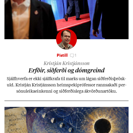
Pistill
1
Kristján Kristjánsson
Erfð­ir, sið­ferði og dómgreind
Sjálf­hverfa er ekki sjálf­krafa til marks um lág­an sið­ferð­is­þrösk­
uld. Kristján Kristjáns­son heim­speki­pró­fess­or rann­sak­aði per­
sónu­leika­ein­kenni og sið­ferð­is­lega ákvörð­un­ar­töku.