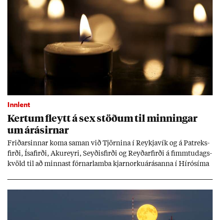
Innlent
Kert­um fleytt á sex stöð­um til minn­ing­ar
um árás­irn­ar
Frið­arsinn­ar koma sam­an við Tjörn­ina í Reykja­vík og á Pat­reks­
firði, Ísa­firði, Ak­ur­eyri, Seyð­is­firði og Reyð­ar­firði á fimmtu­dags­
kvöld til að minn­ast fórn­ar­lamba kjarn­orku­árás­anna í Hírósíma
og Naga­sakí.