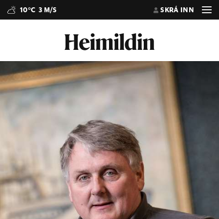
10°C
3 M/S
SKRÁ INN