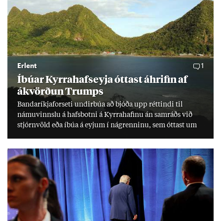
Erlent
1
Íbú­ar Kyrra­hafs­eyja ótt­ast áhrif­in af
ákvörð­un Trumps
Banda­ríkja­for­seti und­ir­búa að bjóða upp rétt­indi til
námu­vinnslu á hafs­botni á Kyrra­haf­inu án sam­ráðs við
stjórn­völd eða íbúa á eyj­um í ná­grenn­inu, sem ótt­ast um
lífs­við­ur­væri sitt og um­hverfi.