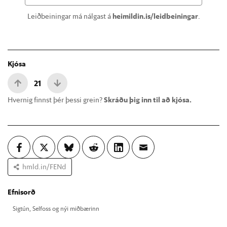
Leiðbeiningar má nálgast á
heimildin.is/leidbeiningar
.
Kjósa
21
Hvernig finnst þér þessi grein?
Skráðu þig inn til að kjósa.
hmld.in/FENd
Efnisorð
Sig­tún, Sel­foss og nýi mið­bær­inn