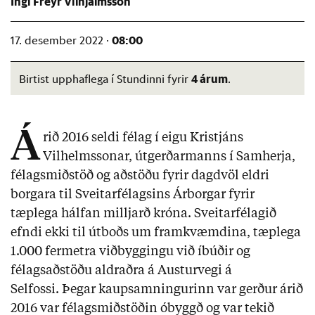
Ingi Freyr Vilhjálmsson
08:00
17. desember 2022 ·
4 árum
Birtist upphaflega í Stundinni fyrir
.
Á
rið 2016 seldi félag í eigu Kristjáns
Vilhelmssonar, útgerðarmanns í Samherja,
félagsmiðstöð og aðstöðu fyrir dagdvöl eldri
borgara til Sveitarfélagsins Árborgar fyrir
tæplega hálfan milljarð króna. Sveitarfélagið
efndi ekki til útboðs um framkvæmdina, tæplega
1.000 fermetra viðbyggingu við íbúðir og
félagsaðstöðu aldraðra á Austurvegi á
Selfossi. Þegar kaupsamningurinn var gerður árið
2016 var félagsmiðstöðin óbyggð og var tekið