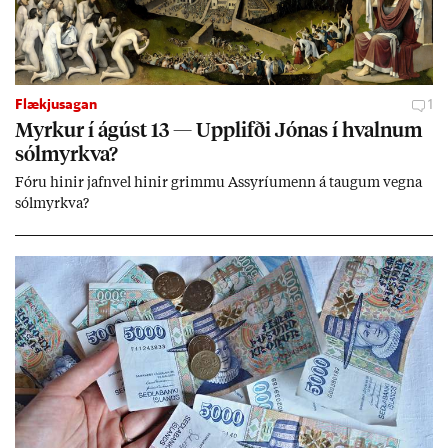
Flækjusagan
1
Myrk­ur í ág­úst 13 — Upp­lifði Jón­as í hvaln­um
sól­myrkva?
Fóru hinir jafn­vel hinir grimmu Ass­yríu­menn á taug­um vegna
sól­myrkva?