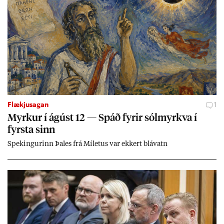
Flækjusagan
1
Myrk­ur í ág­úst 12 — Spáð fyr­ir sól­myrkva í
fyrsta sinn
Spek­ing­ur­inn Þa­les frá Míletus var ekk­ert blá­vatn