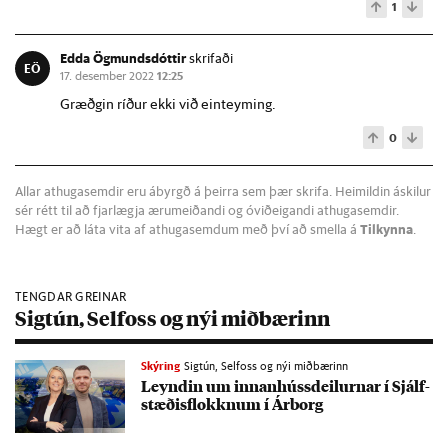
1
Edda Ögmundsdóttir
skrifaði
EÖ
17. desember 2022
12:25
Græðgin ríður ekki við einteyming.
0
Allar athugasemdir eru ábyrgð á þeirra sem þær skrifa. Heimildin áskilur
sér rétt til að fjarlægja ærumeiðandi og óviðeigandi athugasemdir.
Hægt er að láta vita af athugasemdum með því að smella á
Tilkynna
.
TENGDAR GREINAR
Sigtún, Selfoss og nýi miðbærinn
Skýring
Sigtún, Selfoss og nýi miðbærinn
Leynd­in um inn­an­húss­deil­urn­ar í Sjálf­
stæð­is­flokkn­um í Ár­borg