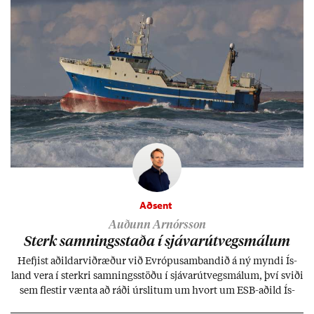
Aðsent
Auðunn Arnórsson
Sterk samn­ings­staða í sjáv­ar­út­vegs­mál­um
Hefj­ist að­ild­ar­við­ræð­ur við Evr­ópu­sam­band­ið á ný myndi Ís­
land vera í sterkri samn­ings­stöðu í sjáv­ar­út­vegs­mál­um, því sviði
sem flest­ir vænta að ráði úr­slit­um um hvort um ESB-að­ild Ís­
lands geti sam­ist. Hvað land­bún­að­ar­mál snert­ir myndi stuðn­