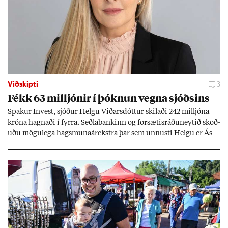
Viðskipti
3
Fékk 63 millj­ón­ir í þókn­un vegna sjóðs­ins
Spak­ur In­vest, sjóð­ur Helgu Við­ars­dótt­ur skil­aði 242 millj­óna
króna hagn­aði í fyrra. Seðla­bank­inn og for­sæt­is­ráðu­neyt­ið skoð­
uðu mögu­lega hags­muna­árekstra þar sem unnusti Helgu er Ás­
geir Jóns­son seðla­banka­stjóri.