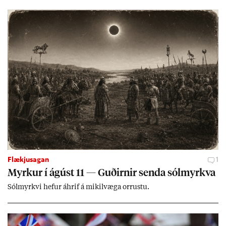
ing­ur við bænd­ur og dreif­býli breyt­ast mik­ið frá nú­ver­andi
kerfi, en sveigj­an­leiki til lausna er um­tals­verð­ur.
Flækjusagan
1
Myrk­ur í ág­úst 11 — Guð­irn­ir senda sól­myrkva
Sól­myrkvi hef­ur áhrif á mik­il­væga orr­ustu.