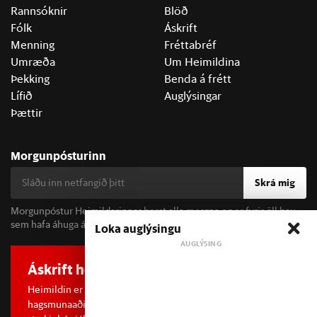
Rannsóknir
Blöð
Fólk
Áskrift
Menning
Fréttabréf
Umræða
Um Heimildina
Þekking
Benda á frétt
Lífið
Auglýsingar
Þættir
Morgunpósturinn
Skrá mig
Morgunpóstur Heimildarinnar berst alla morgna og er fyrir öll þau
sem hafa áhuga á fréttum og þjóðfélagsumræðu.
Loka auglýsingu
Áskrift hefur áhrif
Heimildin er í dreifðu eignarhaldi og óháð
hagsmunaaðilum. Með því að kaupa áskrift að Heimildinni