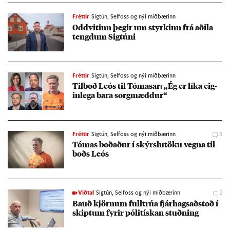
Fréttir
Sigtún, Selfoss og nýi miðbærinn
Odd­vit­inn þeg­ir um styrk­inn frá að­ila
tengd­um Sig­túni
Fréttir
Sigtún, Selfoss og nýi miðbærinn
Til­boð Leós til Tóm­as­ar: „Ég er líka eig­
in­lega bara sorg­mædd­ur“
Fréttir
Sigtún, Selfoss og nýi miðbærinn
3
Tóm­as boð­að­ur í skýrslu­töku vegna til­
boðs Leós
Viðtal
Sigtún, Selfoss og nýi miðbærinn
2
Bauð kjörn­um full­trúa fjár­hags­að­stoð í
skipt­um fyr­ir póli­tísk­an stuðn­ing