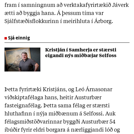
fram í samningnum að verktakafyrirtækið Jáverk
ætti að byggja hana. Á þessum tíma var
Sjálfstæðisflokkurinn í meirihluta í Árborg.
Sjá einnig
Kristján í Samherja er stærsti
eigandi nýs miðbæjar Selfoss
Þetta fyrirtæki Kristjáns, og Leó Árnasonar
viðskiptafélaga hans, heitir Austurbær
fasteignafélag. Þetta sama félag er stærsti
hluthafinn í nýja miðbænum á Selfossi. Auk
félagsmiðstöðvarinnar byggði Austurbær 54
íbúðir fyrir eldri borgara á nærliggjandi lóð og