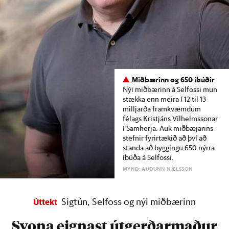
Miðbærinn og 650 íbúðir
Nýi miðbærinn á Selfossi mun
stækka enn meira í 12 til 13
milljarða framkvæmdum
félags Kristjáns Vilhelmssonar
í Samherja. Auk miðbæjarins
stefnir fyrirtækið að því að
standa að byggingu 650 nýrra
íbúða á Selfossi.
MYND: AUÐUNN NÍELSSON
Sigtún, Selfoss og nýi miðbærinn
Úttekt
Svona eignast útgerðarmaður