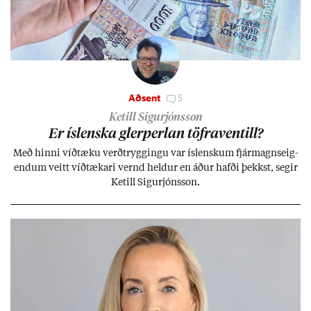
Aðsent
5
Ketill Sigurjónsson
Er ís­lenska glerperl­an töfra­ventill?
Með hinni víð­tæku verð­trygg­ingu var ís­lensk­um fjár­magns­eig­
end­um veitt víð­tæk­ari vernd held­ur en áð­ur hafði þekkst, seg­ir
Ketill Sig­ur­jóns­son.