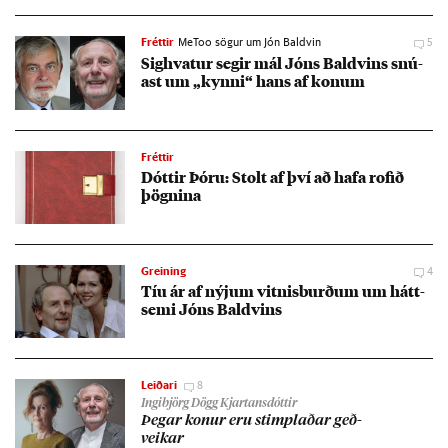
Fréttir
MeToo sögur um Jón Baldvin
5
Sig­hvat­ur seg­ir mál Jóns Bald­vins snú­
ast um „kynni“ hans af kon­um
Fréttir
Dótt­ir Þóru: Stolt af því að hafa rof­ið
þögn­ina
Greining
4
Tíu ár af nýj­um vitn­is­burð­um um hátt­
semi Jóns Bald­vins
Leiðari
8
Ingibjörg Dögg Kjartansdóttir
Þeg­ar kon­ur eru stimpl­að­ar geð­
veik­ar