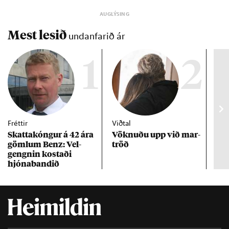
Mest lesið
undanfarið ár
1
2
Fréttir
Viðtal
Inn
Skattakóng­ur á 42 ára
Vökn­uðu upp við mar­
RÚV
göml­um Benz: Vel­
tröð
Mar
gengn­in kostaði
un
hjóna­band­ið