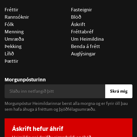
Fréttir
Fasteignir
Rannsóknir
Blöð
Fólk
Áskrift
Menning
Fréttabréf
Umræða
Um Heimildina
Þekking
Benda á frétt
Lífið
Auglýsingar
Þættir
Morgunpósturinn
Skrá mig
Morgunpóstur Heimildarinnar berst alla morgna og er fyrir öll þau
sem hafa áhuga á fréttum og þjóðfélagsumræðu.
Áskrift hefur áhrif