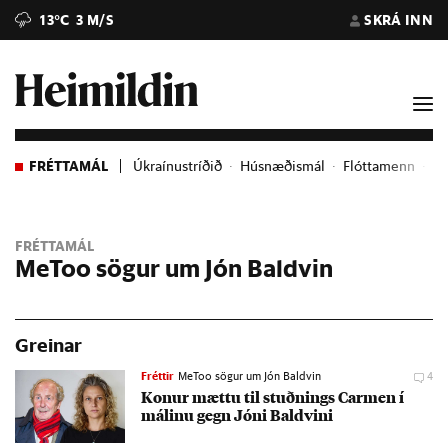
13°C
3 M/S
SKRÁ INN
FRÉTTAMÁL
Úkraínustríðið
Húsnæðismál
Flóttamenn
Ev
FRÉTTAMÁL
MeToo sögur um Jón Baldvin
Greinar
Fréttir
MeToo sögur um Jón Baldvin
4
Kon­ur mættu til stuðn­ings Car­men í
mál­inu gegn Jóni Bald­vini