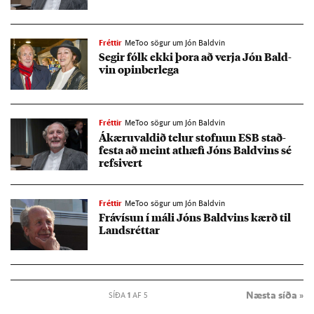
Fréttir
MeToo sögur um Jón Baldvin
Seg­ir fólk ekki þora að verja Jón Bald­
vin op­in­ber­lega
Fréttir
MeToo sögur um Jón Baldvin
Ákæru­vald­ið tel­ur stofn­un ESB stað­
festa að meint at­hæfi Jóns Bald­vins sé
refsi­vert
Fréttir
MeToo sögur um Jón Baldvin
Frá­vís­un í máli Jóns Bald­vins kærð til
Lands­rétt­ar
Næsta síða »
SÍÐA
1
AF 5