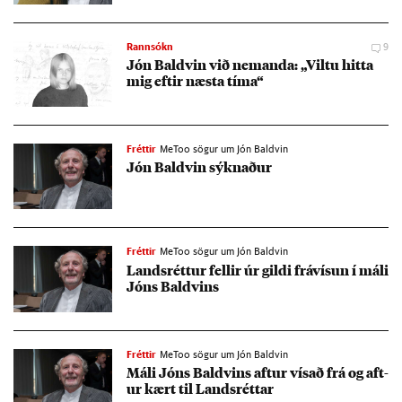
Rannsókn
9
Jón Bald­vin við nem­anda: „Viltu hitta
mig eft­ir næsta tíma“
Fréttir
MeToo sögur um Jón Baldvin
Jón Bald­vin sýkn­að­ur
Fréttir
MeToo sögur um Jón Baldvin
Lands­rétt­ur fell­ir úr gildi frá­vís­un í máli
Jóns Bald­vins
Fréttir
MeToo sögur um Jón Baldvin
Máli Jóns Bald­vins aft­ur vís­að frá og aft­
ur kært til Lands­rétt­ar