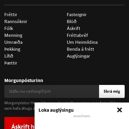
Fréttir
Fasteignir
Rannsóknir
Blöð
Fólk
Áskrift
Menning
Fréttabréf
Umræða
Um Heimildina
Þekking
Benda á frétt
Lífið
Auglýsingar
Þættir
Morgunpósturinn
Skrá mig
Morgunpóstur Heimildarinnar berst alla morgna og er fyrir öll þau
sem hafa áhuga á fréttum og þjóðfélagsumræðu.
Loka auglýsingu
Áskrift hefur áhrif