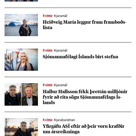
Fréttir
Kjaramál
Heið­veig María legg­ur fram fram­boðs­
lista
Fréttir
Kjaramál
Sjó­manna­fé­lagi Ís­lands birt stefna
Fréttir
Kjaramál
Hall­ur Halls­son fékk þrett­án millj­ón­ir
fyr­ir að rita sögu Sjó­manna­fé­lags Ís­
lands
Fréttir
Kjarabaráttan
Yf­ir­gáfu ASÍ eft­ir að þeir voru krafð­ir
um árs­reikn­inga