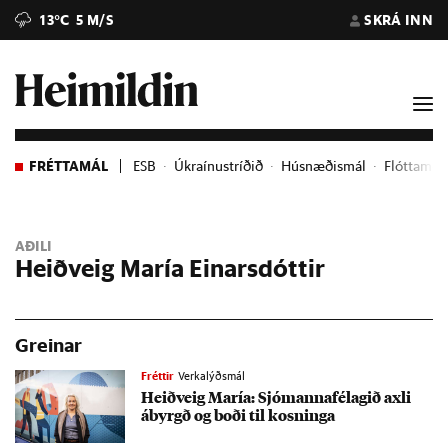
13°C
5 M/S
SKRÁ INN
FRÉTTAMÁL
ESB
Úkraínustríðið
Húsnæðismál
Flóttame
AÐILI
Heiðveig María Einarsdóttir
Greinar
Fréttir
Verkalýðsmál
Heið­veig María: Sjó­manna­fé­lag­ið axli
ábyrgð og boði til kosn­inga