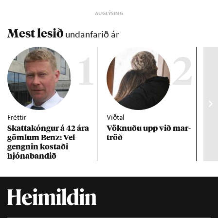
Mest lesið
undanfarið ár
1
2
Fréttir
Viðtal
Inn
Skattakóng­ur á 42 ára
Vökn­uðu upp við mar­
RÚV
göml­um Benz: Vel­
tröð
Mar
gengn­in kostaði
un
hjóna­band­ið