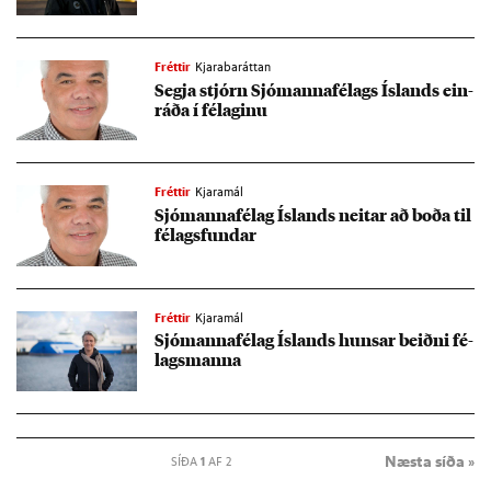
Fréttir
Kjarabaráttan
Segja stjórn Sjó­manna­fé­lags Ís­lands ein­
ráða í fé­lag­inu
Fréttir
Kjaramál
Sjó­manna­fé­lag Ís­lands neit­ar að boða til
fé­lags­fund­ar
Fréttir
Kjaramál
Sjó­manna­fé­lag Ís­lands huns­ar beiðni fé­
lags­manna
Næsta síða »
SÍÐA
1
AF 2