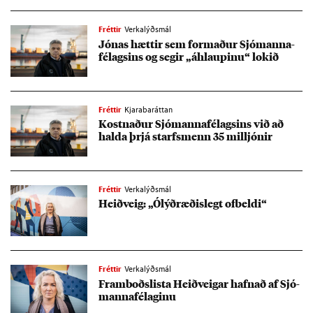
Fréttir
Verkalýðsmál
Jón­as hætt­ir sem formað­ur Sjó­manna­
fé­lags­ins og seg­ir „áhlaup­inu“ lok­ið
Fréttir
Kjarabaráttan
Kostn­að­ur Sjó­manna­fé­lags­ins við að
halda þrjá starfs­menn 35 millj­ón­ir
Fréttir
Verkalýðsmál
Heið­veig: „Ólýð­ræð­is­legt of­beldi“
Fréttir
Verkalýðsmál
Fram­boðs­lista Heið­veig­ar hafn­að af Sjó­
manna­fé­lag­inu