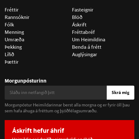
Fréttir
Fasteignir
Rannsóknir
Blöð
Fólk
Áskrift
Menning
Fréttabréf
Umræða
Um Heimildina
Þekking
Benda á frétt
Lífið
Auglýsingar
Þættir
Morgunpósturinn
Skrá mig
Morgunpóstur Heimildarinnar berst alla morgna og er fyrir öll þau
sem hafa áhuga á fréttum og þjóðfélagsumræðu.
Áskrift hefur áhrif