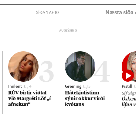
Næsta síða 
SÍÐA
1
AF 10
3
4
Innlent
4
Greining
5
Pistill
RÚV birt­ir við­tal
Há­tekju­list­inn
Sif Si
við Mar­gréti Löf „í
sýn­ir okk­ur virði
Óskemm
af­neit­un“
kvót­ans
lif­un 