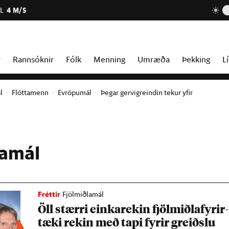
L
4 M/S
r
Rannsóknir
Fólk
Menning
Umræða
Þekking
Lí
l
Flóttamenn
Evrópumál
Þegar gervigreindin tekur yfir
lamál
Fréttir
Fjölmiðlamál
Öll stærri einka­rek­in fjöl­miðla­fyr­ir­
tæki rek­in með tapi fyr­ir greiðslu