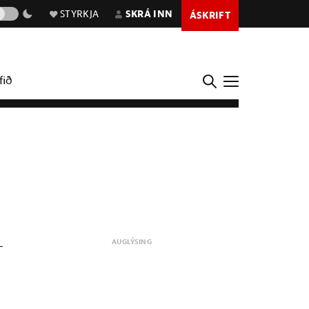
STYRKJA
SKRÁ INN
ÁSKRIFT
fið