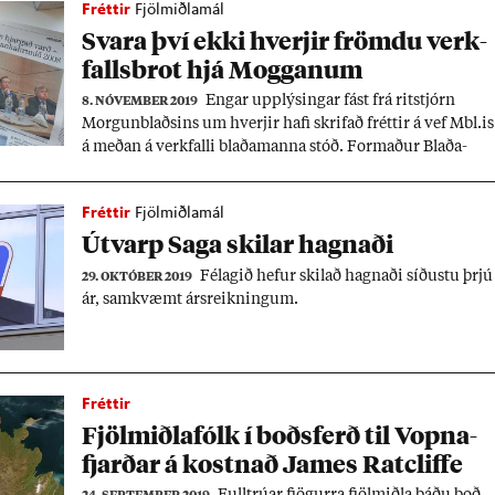
Fréttir
Fjölmiðlamál
Svara því ekki hverj­ir frömdu verk­
falls­brot hjá Mogg­an­um
Eng­ar upp­lýs­ing­ar fást frá rit­stjórn
8. NÓVEMBER 2019
Morg­un­blaðs­ins um hverj­ir hafi skrif­að frétt­ir á vef Mbl.is
á með­an á verk­falli blaða­manna stóð. Formað­ur Blaða­
manna­fé­lags­ins seg­ir um verk­falls­brot að ræða hjá Mbl.is
og RÚV og býst við að fara með mál­ið fyr­ir Fé­lags­dóm.
Fréttir
Fjölmiðlamál
Út­varp Saga skil­ar hagn­aði
Fé­lag­ið hef­ur skil­að hagn­aði síð­ustu þrjú
29. OKTÓBER 2019
ár, sam­kvæmt árs­reikn­ing­um.
Fréttir
Fjöl­miðla­fólk í boðs­ferð til Vopna­
fjarð­ar á kostn­að James Ratclif­fe
Full­trú­ar fjög­urra fjöl­miðla þáðu boð