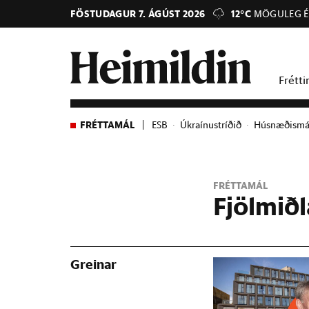
FÖSTUDAGUR 7. ÁGÚST 2026
12°C
MÖGULEG É
Frétti
FRÉTTAMÁL
ESB
Úkraínustríðið
Húsnæðismá
FRÉTTAMÁL
Fjölmið
Greinar