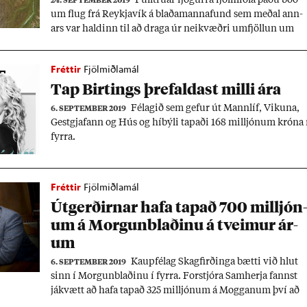
24. SEPTEMBER 2019
um flug frá Reykja­vík á blaða­manna­fund sem með­al ann­
ars var hald­inn til að draga úr nei­kvæðri um­fjöll­un um
fjár­fest­ing­ar Ratclif­fe.
Fréttir
Fjölmiðlamál
Tap Birt­ings þre­fald­ast milli ára
Fé­lag­ið sem gef­ur út Mann­líf, Vik­una,
6. SEPTEMBER 2019
Gest­gjaf­ann og Hús og hí­býli tap­aði 168 millj­ón­um króna 
fyrra.
Fréttir
Fjölmiðlamál
Út­gerð­irn­ar hafa tap­að 700 millj­ón
um á Morg­un­blað­inu á tveim­ur ár­
um
Kaup­fé­lag Skag­firð­inga bætti við hlut
6. SEPTEMBER 2019
sinn í Morg­un­blað­inu í fyrra. For­stjóra Sam­herja fannst
já­kvætt að hafa tap­að 325 millj­ón­um á Mogg­an­um því að
eig­end­urn­ir höfðu áhrif á sam­fé­lagsum­ræð­una.