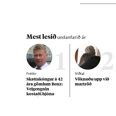
Mest lesið
undanfarið ár
1
2
Fréttir
Viðtal
Skattakóng­ur á 42
Vökn­uðu upp við
ára göml­um Benz:
mar­tröð
Vel­gengn­in
kostaði hjóna­
band­ið