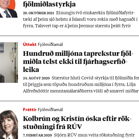
fjöl­miðla­styrkja
Ein­ung­is tvö einka­rek­in fjöl­miðla­fyr­ir­
28. OKTÓBER 2021
tæki af þeim sjö helstu á Ís­landi voru rek­in með hagn­aði í
fyrra. Tals­vert tap er á þeim þrem­ur stærstu þrátt fyr­ir
mynd­ar­lega fjöl­miðla­styrki.
Úttekt
Fjölmiðlamál
Hundruð millj­óna ta­prekst­ur fjöl­
miðla telst ekki til fjár­hagserf­ið­
leika
Stærst­ur hluti Covid-styrkja til fjöl­miðla fe
24. ÁGÚST 2020
til þriggja sem töp­uðu hundruð­um millj­óna í fyrra. Lilja
Al­freðs­dótt­ir mennta­mála­ráð­herra vildi að smærri miðl­ar
fengju meira. And­staða var á Al­þingi og ekki er vit­að hvor
fjöl­miðla­frum­varp verð­ur aft­ur lagt fram. Pró­fess­or seg­ir
Fréttir
Fjölmiðlamál
pen­ing­um aus­ið til hags­muna­að­ila.
Kol­brún og Krist­ín óska eft­ir rök­
stuðn­ingi frá RÚV
Stjórn RÚV mun veita rök­stuðn­ing fyr­ir
7. FEBRÚAR 2020