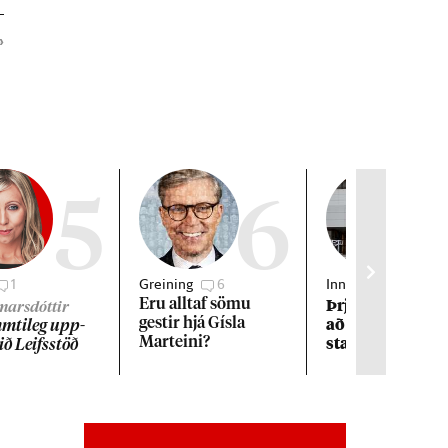
»
5
6
1
Greining
6
Innlent
1
Þrjár kon­ur kva
Eru alltaf sömu
gmarsdóttir
að und­an áreitn
gest­ir hjá Gísla
ti­leg upp­
starfs­manns R
Marteini?
við Leifs­stöð