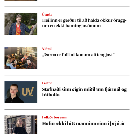
Úttekt
Heil­inn er gerð­ur til að halda okk­ur ör­ugg­
um en ekki ham­ingju­söm­um
Viðtal
„Þarna er fullt af kon­um að tengj­ast“
Fréttir
Stofn­aði sinn eig­in mið­il um fjár­mál og
fót­bolta
Fólkið í borginni
Hef­ur ekki hitt mann­inn sinn í þrjú ár