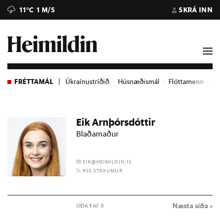
11°C
1 M/S
SKRÁ INN
FRÉTTAMÁL
Úkraínustríðið
Húsnæðismál
Flóttamenn
Ev
Eik Arnþórsdóttir
Blaðamaður
EIK@HEIMILDIN.IS
RSS STRAUMUR
Næsta síða »
SÍÐA
1
AF 9