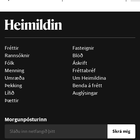
Fréttir
Fasteignir
Rannsóknir
Blöð
Fólk
Áskrift
Menning
Fréttabréf
Umræða
Um Heimildina
Þekking
Benda á frétt
Lífið
Auglýsingar
Þættir
Morgunpósturinn
Skrá mig