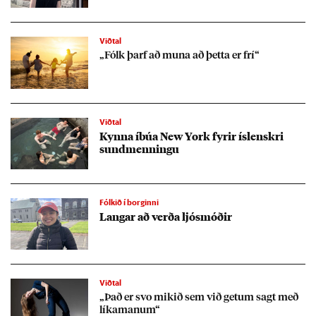
Viðtal
„Fólk þarf að muna að þetta er frí“
Viðtal
Kynna íbúa New York fyr­ir ís­lenskri
sund­menn­ingu
Fólkið í borginni
Lang­ar að verða ljós­móð­ir
Viðtal
„Það er svo mik­ið sem við get­um sagt með
lík­am­an­um“