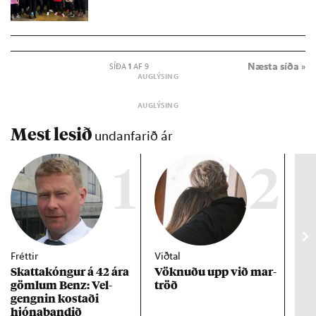
Næsta síða »
SÍÐA
1
AF 9
Mest lesið
undanfarið ár
1
2
Fréttir
Viðtal
Inn
Skattakóng­ur á 42 ára
Vökn­uðu upp við mar­
RÚV
göml­um Benz: Vel­
tröð
Mar
gengn­in kostaði
un
hjóna­band­ið