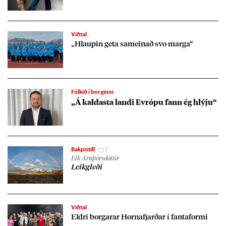
Viðtal
„Hlaup­in geta sam­ein­að svo marga“
Fólkið í borginni
„Á kald­asta landi Evr­ópu fann ég hlýju“
Bakpistill
2
Eik Arnþórsdóttir
Leik­gleði
Viðtal
Eldri borg­ar­ar Horna­fjarð­ar í fanta­formi