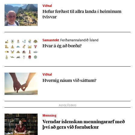
Viðtal
Hef­ur ferð­ast til allra landa í heim­in­um
tvisvar
Samantekt
Ferðamannalandið Ísland
Hvar á ég að borða?
Viðtal
Hvernig ná­um við sátt­um?
Menning
Vernd­ar ís­lensk­an menn­ing­ar­arf með
því að gera við forn­bæk­ur