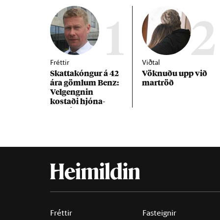
1
2
Fréttir
Viðtal
Skattakóng­ur á 42
Vökn­uðu upp við
ára göml­um Benz:
mar­tröð
Vel­gengn­in
kostaði hjóna­
band­ið
Fréttir
Fasteignir