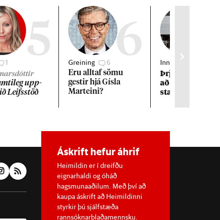
5
6
1
Greining
6
Innlent
1
Þrjár kon­ur kva
Eru alltaf sömu
gmarsdóttir
að und­an áreitn
gest­ir hjá Gísla
ti­leg upp­
starfs­manns R
Marteini?
við Leifs­stöð
Áskrift hefur áhrif
Heimildin er í dreifðu
eignarhaldi og óháð
hagsmunaaðilum. Með því að
kaupa áskrift að Heimildinni
styrkir þú sjálfstæða
rannsóknarblaðamennsku.