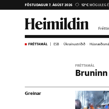
FÖSTUDAGUR 7. ÁGÚST 2026
12°C
MÖGULEG É
Frétti
FRÉTTAMÁL
ESB
Úkraínustríðið
Húsnæðismá
FRÉTTAMÁL
Bruninn
Greinar