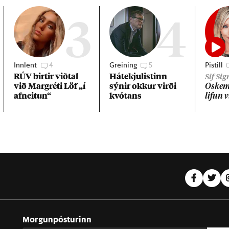
3
4
Innlent
4
Greining
5
Pistill
RÚV birt­ir við­tal
Há­tekju­list­inn
Sif Si
við Mar­gréti Löf „í
sýn­ir okk­ur virði
Óskemm
af­neit­un“
kvót­ans
lif­un 
Morgunpósturinn