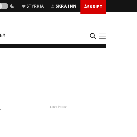
STYRKJA
SKRÁ INN
ÁSKRIFT
fið