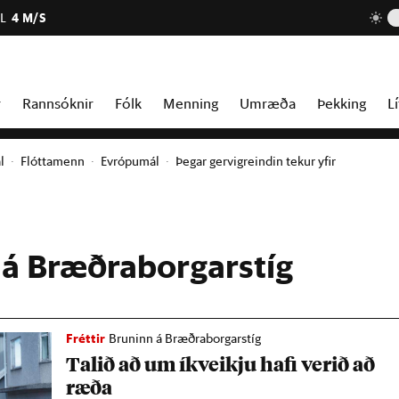
L
4 M/S
r
Rannsóknir
Fólk
Menning
Umræða
Þekking
Lí
l
Flóttamenn
Evrópumál
Þegar gervigreindin tekur yfir
 á Bræðraborgarstíg
Fréttir
Bruninn á Bræðraborgarstíg
Tal­ið að um íkveikju hafi ver­ið að
ræða