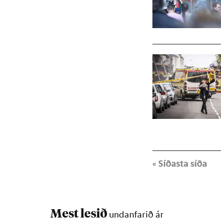
« Síðasta síða
Mest lesið
undanfarið ár