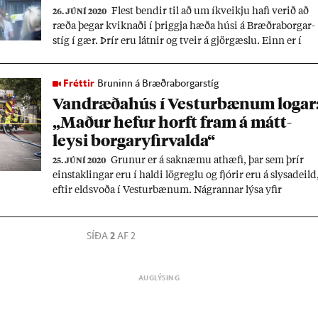
Flest bend­ir til að um íkveikju hafi ver­ið að
26. JÚNÍ 2020
ræða þeg­ar kvikn­aði í þriggja hæða húsi á Bræðra­borg­ar­
stíg í gær. Þrír eru látn­ir og tveir á gjör­gæslu. Einn er í
haldi lög­reglu vegna máls­ins.
Fréttir
Bruninn á Bræðraborgarstíg
Vand­ræða­hús í Vest­ur­bæn­um log­ar
„Mað­ur hef­ur horft fram á mátt­
leysi borg­ar­yf­ir­valda“
Grun­ur er á sak­næmu at­hæfi, þar sem þrír
25. JÚNÍ 2020
ein­stak­ling­ar eru í haldi lög­reglu og fjór­ir eru á slysa­deild
eft­ir elds­voða í Vest­ur­bæn­um. Ná­grann­ar lýsa yf­ir
langvar­andi áhyggj­um af ástandi húss­ins á Bræðra­borg­ar
stíg 1 og fyrr­ver­andi íbúi kvart­aði und­an því í frétt Stund
SÍÐA
2
AF 2
ar­inn­ar fyr­ir fjór­um ár­um.