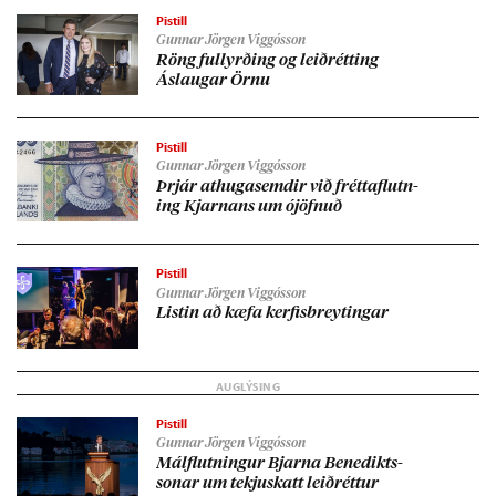
Pistill
Gunnar Jörgen Viggósson
Röng full­yrð­ing og leið­rétt­ing
Áslaug­ar Örnu
Pistill
Gunnar Jörgen Viggósson
Þrjár at­huga­semd­ir við frétta­flutn­
ing Kjarn­ans um ójöfn­uð
Pistill
Gunnar Jörgen Viggósson
List­in að kæfa kerf­is­breyt­ing­ar
Pistill
Gunnar Jörgen Viggósson
Mál­flutn­ing­ur Bjarna Bene­dikts­
son­ar um tekju­skatt leið­rétt­ur