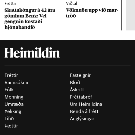
Fréttir
Viðtal
Inn
Skattakóng­ur á 42 ára
Vökn­uðu upp við mar­
RÚV
göml­um Benz: Vel­
tröð
Mar
gengn­in kostaði
un
hjóna­band­ið
Fréttir
Fasteignir
Rannsóknir
Blöð
Fólk
Áskrift
Menning
Fréttabréf
Umræða
Um Heimildina
Þekking
Benda á frétt
Lífið
Auglýsingar
Þættir