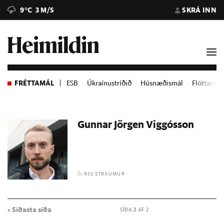
9°C
3 M/S
SKRÁ INN
FRÉTTAMÁL
ESB
Úkraínustríðið
Húsnæðismál
Flóttame
Gunnar Jörgen Viggósson
RSS STRAUMUR
« Síðasta síða
SÍÐA
2
AF 2