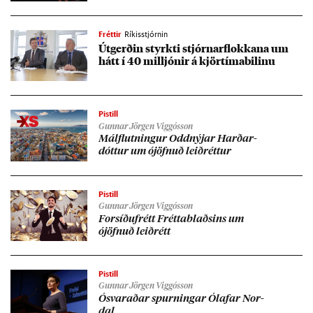
Fréttir
Ríkisstjórnin
Út­gerð­in styrkti stjórn­ar­flokk­ana um
hátt í 40 millj­ón­ir á kjör­tíma­bil­inu
Pistill
Gunnar Jörgen Viggósson
Mál­flutn­ing­ur Odd­nýj­ar Harð­ar­
dótt­ur um ójöfn­uð leið­rétt­ur
Pistill
Gunnar Jörgen Viggósson
For­síðu­frétt Frétta­blaðs­ins um
ójöfn­uð leið­rétt
Pistill
Gunnar Jörgen Viggósson
Ósvar­að­ar spurn­ing­ar Ólaf­ar Nor­
dal