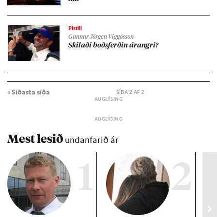
Pistill
Gunnar Jörgen Viggósson
Skil­aði boðs­ferð­in ár­angri?
« Síðasta síða
SÍÐA
2
AF 2
Mest lesið
undanfarið ár
1
2