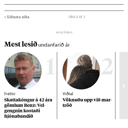
« Síðasta síða
SÍÐA
2
AF 2
Mest lesið
undanfarið ár
1
2
Fréttir
Viðtal
Inn
Skattakóng­ur á 42 ára
Vökn­uðu upp við mar­
RÚV
göml­um Benz: Vel­
tröð
Mar
gengn­in kostaði
un
hjóna­band­ið