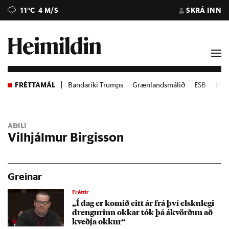
11°C
4 M/S
SKRÁ INN
FRÉTTAMÁL
Bandaríki Trumps
Grænlandsmálið
ESB
Úkra
AÐILI
Vilhjálmur Birgisson
Greinar
Fréttir
„Í dag er kom­ið eitt ár frá því elsku­legi
dreng­ur­inn okk­ar tók þá ákvörð­un að
kveðja okk­ur“