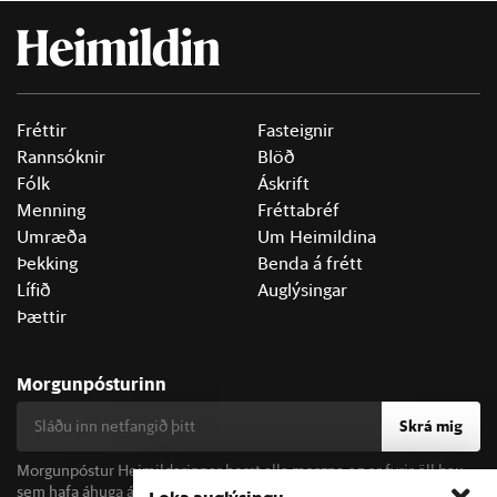
Fréttir
Fasteignir
Rannsóknir
Blöð
Fólk
Áskrift
Menning
Fréttabréf
Umræða
Um Heimildina
Þekking
Benda á frétt
Lífið
Auglýsingar
Þættir
Morgunpósturinn
Skrá mig
Morgunpóstur Heimildarinnar berst alla morgna og er fyrir öll þau
sem hafa áhuga á fréttum og þjóðfélagsumræðu.