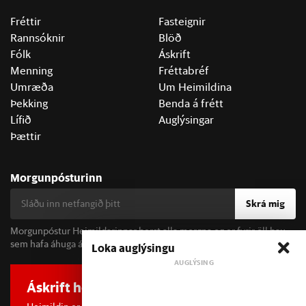
Fréttir
Fasteignir
Rannsóknir
Blöð
Fólk
Áskrift
Menning
Fréttabréf
Umræða
Um Heimildina
Þekking
Benda á frétt
Lífið
Auglýsingar
Þættir
Morgunpósturinn
Skrá mig
Morgunpóstur Heimildarinnar berst alla morgna og er fyrir öll þau
sem hafa áhuga á fréttum og þjóðfélagsumræðu.
Loka auglýsingu
Áskrift hefur áhrif