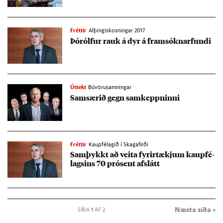
Fréttir
Alþingiskosningar 2017
Þórólf­ur rauk á dyr á fram­sókn­ar­fundi
Úttekt
Búvörusamningar
Sam­sær­ið gegn sam­keppn­inni
Fréttir
Kaupfélagið í Skagafirði
Sam­þykkt að veita fyr­ir­tækj­um kaup­fé­
lags­ins 70 pró­sent af­slátt
Næsta síða »
SÍÐA
1
AF 2