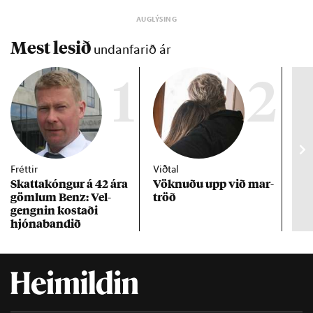
Mest lesið
undanfarið ár
1
2
Fréttir
Viðtal
Inn
Skattakóng­ur á 42 ára
Vökn­uðu upp við mar­
RÚV
göml­um Benz: Vel­
tröð
Mar
gengn­in kostaði
un
hjóna­band­ið