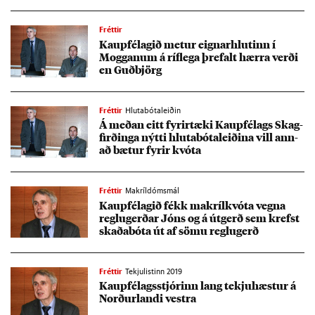
Fréttir
Kaup­fé­lag­ið met­ur eign­ar­hlut­inn í
Mogg­an­um á ríf­lega þre­falt hærra verði
en Guð­björg
Fréttir
Hlutabótaleiðin
Á með­an eitt fyr­ir­tæki Kaup­fé­lags Skag­
firð­inga nýtti hluta­bóta­leið­ina vill ann­
að bæt­ur fyr­ir kvóta
Fréttir
Makríldómsmál
Kaup­fé­lag­ið fékk mak­ríl­kvóta vegna
reglu­gerð­ar Jóns og á út­gerð sem krefst
skaða­bóta út af sömu reglu­gerð
Fréttir
Tekjulistinn 2019
Kaup­fé­lags­stjór­inn lang tekju­hæst­ur á
Norð­ur­landi vestra