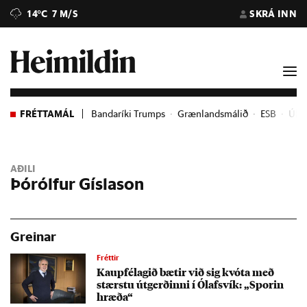
14°C
7 M/S
SKRÁ INN
FRÉTTAMÁL
Bandaríki Trumps
Grænlandsmálið
ESB
Úkra
AÐILI
Þórólfur Gíslason
Greinar
Fréttir
Kaup­fé­lag­ið bæt­ir við sig kvóta með
stærstu út­gerð­inni í Ól­afs­vík: „Spor­in
hræða“