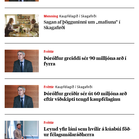
Menning
Kaupfélagið í Skagafirði
Sag­an af þögg­un­inni um „mafíuna“ í
Skaga­firði
Fréttir
Þórólf­ur greiddi sér 90 millj­óna arð í
fyrra
Fréttir
Kaupfélagið í Skagafirði
Þórólf­ur greið­ir sér út 60 milj­óna arð
eft­ir við­skipti tengd kaup­fé­lag­inu
Fréttir
Leynd yf­ir láni sem hvíl­ir á kúa­búi föð­
ur fé­lags­mála­ráð­herra