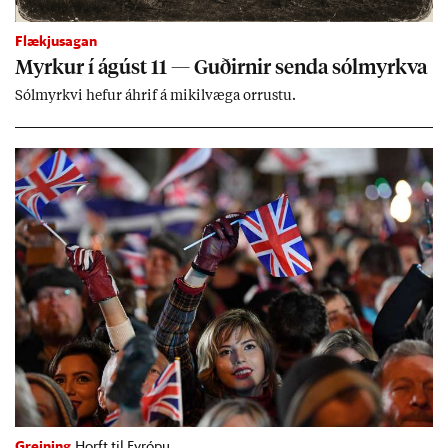
Flækjusagan
Myrk­ur í ág­úst 11 — Guð­irn­ir senda sól­myrkva
Sól­myrkvi hef­ur áhrif á mik­il­væga orr­ustu.
Greining
Horft til Evrópu