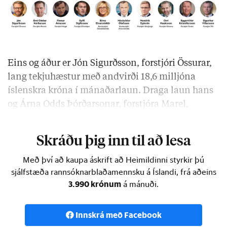
Eins og áður er Jón Sigurðsson, forstjóri Össurar,
lang tekjuhæstur með andvirði 18,6 milljóna
íslenskra króna í mánaðarlaun. Draga laun hans
og Árna Odds Þórðarsonar, forstjóra Marel,
meðaltalið nokkuð upp, …
Skráðu þig inn til að lesa
Með því að kaupa áskrift að Heimildinni styrkir þú
sjálfstæða rannsóknarblaðamennsku á Íslandi, frá aðeins
3.990 krónum
á mánuði.
Innskrá með Facebook