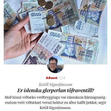
Aðsent
4
Ketill Sigurjónsson
Er ís­lenska glerperl­an töfra­ventill?
Með hinni víð­tæku verð­trygg­ingu var ís­lensk­um fjár­magns­eig­
end­um veitt víð­tæk­ari vernd held­ur en áð­ur hafði þekkst, seg­ir
Ketill Sig­ur­jóns­son.