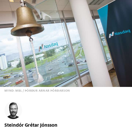
MYND: MBL / ÞÓRÐUR ARNAR ÞÓRÐARSON
Steindór Grétar Jónsson