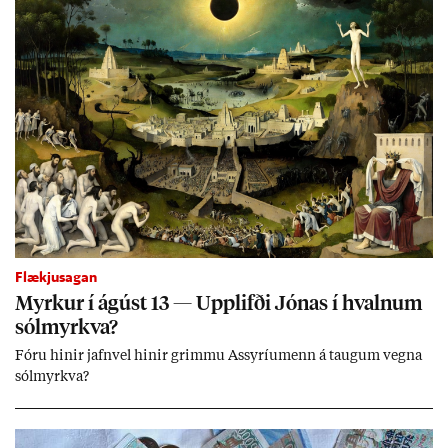
Flækjusagan
Myrk­ur í ág­úst 13 — Upp­lifði Jón­as í hvaln­um
sól­myrkva?
Fóru hinir jafn­vel hinir grimmu Ass­yríu­menn á taug­um vegna
sól­myrkva?