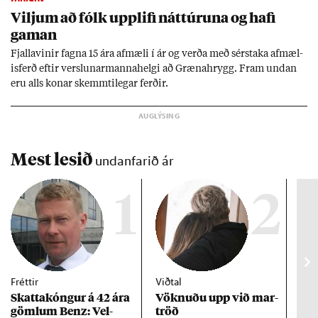
Vilj­um að fólk upp­lifi nátt­úr­una og hafi
gam­an
Fjalla­vin­ir fagna 15 ára af­mæli í ár og verða með sér­staka af­mæl­
is­ferð eft­ir versl­un­ar­manna­helgi að Græna­hrygg. Fram und­an
eru alls kon­ar skemmti­leg­ar ferð­ir.
Mest lesið
undanfarið ár
1
2
Fréttir
Viðtal
Inn
Skattakóng­ur á 42 ára
Vökn­uðu upp við mar­
RÚV
göml­um Benz: Vel­
tröð
Mar