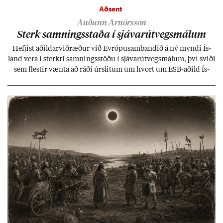
Aðsent
Auðunn Arnórsson
Sterk samn­ings­staða í sjáv­ar­út­vegs­mál­um
Hefj­ist að­ild­ar­við­ræð­ur við Evr­ópu­sam­band­ið á ný myndi Ís­
land vera í sterkri samn­ings­stöðu í sjáv­ar­út­vegs­mál­um, því sviði
sem flest­ir vænta að ráði úr­slit­um um hvort um ESB-að­ild Ís­
lands geti sam­ist. Hvað land­bún­að­ar­mál snert­ir myndi stuðn­
ing­ur við bænd­ur og dreif­býli breyt­ast mik­ið frá nú­ver­andi
kerfi, en sveigj­an­leiki til lausna er um­tals­verð­ur.