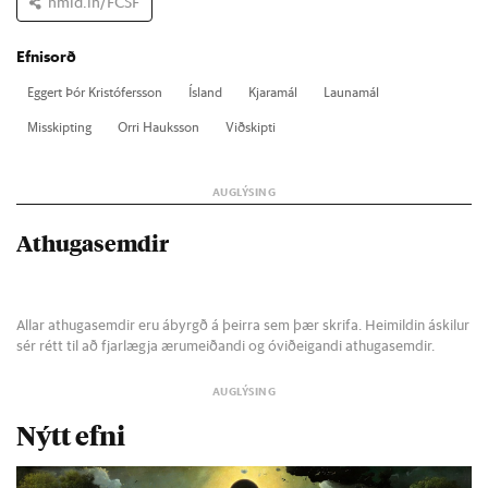
hmld.in/FCSF
Efnisorð
Eggert Þór Kristó­fers­son
Ís­land
Kjara­mál
Launa­mál
Mis­skipt­ing
Orri Hauks­son
Við­skipti
Athugasemdir
Allar athugasemdir eru ábyrgð á þeirra sem þær skrifa. Heimildin áskilur
sér rétt til að fjarlægja ærumeiðandi og óviðeigandi athugasemdir.
Nýtt efni