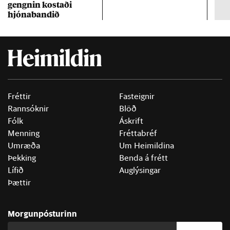
gengn­in kostaði
un
hjóna­band­ið
Fréttir
Fasteignir
Rannsóknir
Blöð
Fólk
Áskrift
Menning
Fréttabréf
Umræða
Um Heimildina
Þekking
Benda á frétt
Lífið
Auglýsingar
Þættir
Morgunpósturinn