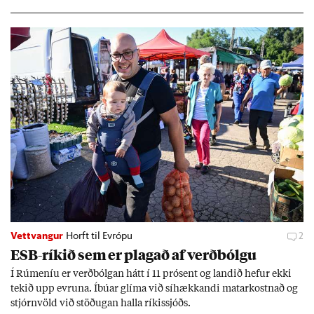
geir Jóns­son seðla­banka­stjóri.
Vettvangur
Horft til Evrópu
2
ESB-rík­ið sem er plag­að af verð­bólgu
Í Rúm­en­íu er verð­bólg­an hátt í 11 pró­sent og land­ið hef­ur ekki
tek­ið upp evr­una. Íbú­ar glíma við sí­hækk­andi mat­ar­kostn­að og
stjórn­völd við stöð­ug­an halla rík­is­sjóðs.