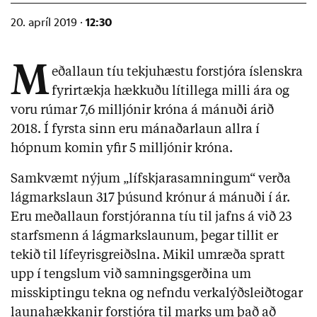
12:30
20. apríl 2019 ·
M
eðallaun tíu tekjuhæstu forstjóra íslenskra
fyrirtækja hækkuðu lítillega milli ára og
voru rúmar 7,6 milljónir króna á mánuði árið
2018. Í fyrsta sinn eru mánaðarlaun allra í
hópnum komin yfir 5 milljónir króna.
Samkvæmt nýjum „lífskjarasamningum“ verða
lágmarkslaun 317 þúsund krónur á mánuði í ár.
Eru meðallaun forstjóranna tíu til jafns á við 23
starfsmenn á lágmarkslaunum, þegar tillit er
tekið til lífeyrisgreiðslna. Mikil umræða spratt
upp í tengslum við samningsgerðina um
misskiptingu tekna og nefndu verkalýðsleiðtogar
launahækkanir forstjóra til marks um það að