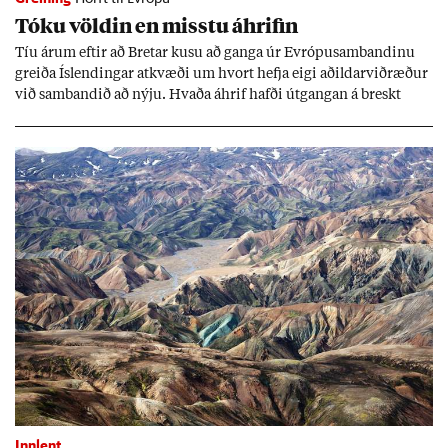
Tóku völd­in en misstu áhrif­in
Tíu ár­um eft­ir að Bret­ar kusu að ganga úr Evr­ópu­sam­band­inu
greiða Ís­lend­ing­ar at­kvæði um hvort hefja eigi að­ild­ar­við­ræð­ur
við sam­band­ið að nýju. Hvaða áhrif hafði út­gang­an á breskt
sam­fé­lag og hvaða lex­íu geta Ís­lend­ing­ar lært af henni?
Innlent