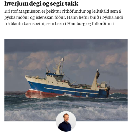
hverj­um degi og seg­ir takk
Kri­stof Magnús­son er þekkt­ur rit­höf­und­ur og leik­skáld sem á
þýska móð­ur og ís­lensk­an föð­ur. Hann hef­ur bú­ið í Þýskalandi
frá blautu barns­beini, sem barn í Ham­borg og full­orð­inn í
Berlín, en er vel kunn­ug­ur á Ís­landi og tal­ar ís­lensku. Hvernig
ætli hann upp­lifi að búa í landi inn­an Evr­ópu­sam­bands­ins?