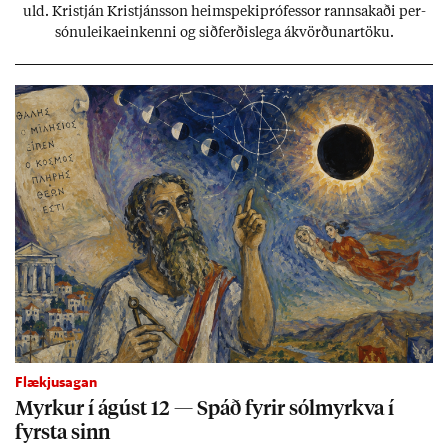
uld. Kristján Kristjáns­son heim­speki­pró­fess­or rann­sak­aði per­
sónu­leika­ein­kenni og sið­ferð­is­lega ákvörð­un­ar­töku.
Flækjusagan
Myrk­ur í ág­úst 12 — Spáð fyr­ir sól­myrkva í
fyrsta sinn