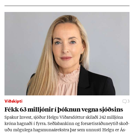
Viðskipti
3
Fékk 63 millj­ón­ir í þókn­un vegna sjóðs­ins
Spak­ur In­vest, sjóð­ur Helgu Við­ars­dótt­ur skil­aði 242 millj­óna
króna hagn­aði í fyrra. Seðla­bank­inn og for­sæt­is­ráðu­neyt­ið skoð­
uðu mögu­lega hags­muna­árekstra þar sem unnusti Helgu er Ás­