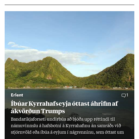
millj­óna króna lán til 25 ára myndi mán­að­ar­leg greiðslu­byrði
lækka um þriðj­ung.
Erlent
1
Íbú­ar Kyrra­hafs­eyja ótt­ast áhrif­in af
ákvörð­un Trumps
Banda­ríkja­for­seti und­ir­búa að bjóða upp rétt­indi til
námu­vinnslu á hafs­botni á Kyrra­haf­inu án sam­ráðs við
stjórn­völd eða íbúa á eyj­um í ná­grenn­inu, sem ótt­ast um
lífs­við­ur­væri sitt og um­hverfi.