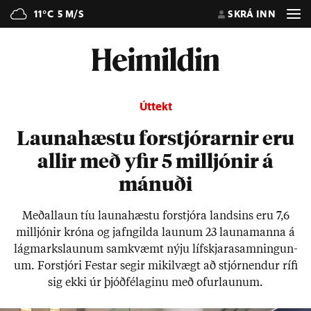
11°C
5 M/S
SKRÁ INN
Úttekt
Launahæstu forstjórarnir eru
allir með yfir 5 milljónir á
mánuði
Með­al­laun tíu launa­hæstu for­stjóra lands­ins eru 7,6
millj­ón­ir króna og jafn­gilda laun­um 23 launa­manna á
lág­marks­laun­um sam­kvæmt nýju lífs­kjara­samn­ing­un­
um. For­stjóri Fest­ar seg­ir mik­il­vægt að stjórn­end­ur rífi
sig ekki úr þjóð­fé­lag­inu með of­ur­laun­um.