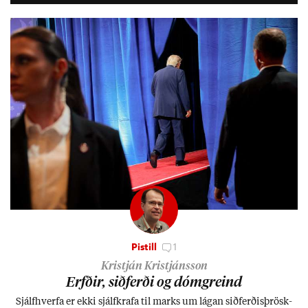
Pistill
1
Kristján Kristjánsson
Erfð­ir, sið­ferði og dómgreind
Sjálf­hverfa er ekki sjálf­krafa til marks um lág­an sið­ferð­is­þrösk­