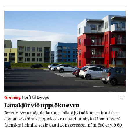
Greining
Horft til Evrópu
1
Lána­kjör við upp­töku evru
Breyt­ir evr­an mögu­leika ungs fólks á því að kom­ast inn á fast­
eigna­mark­að­inn? Upp­taka evru myndi um­bylta lánaum­hverfi
ís­lenskra heim­ila, seg­ir Gauti B. Eggerts­son. Ef mið­að er við 60