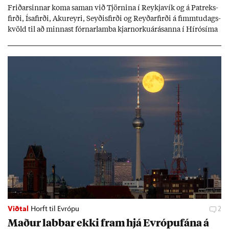
Frið­arsinn­ar koma sam­an við Tjörn­ina í Reykja­vík og á Pat­reks­
firði, Ísa­firði, Ak­ur­eyri, Seyð­is­firði og Reyð­ar­firði á fimmtu­dags­
kvöld til að minn­ast fórn­ar­lamba kjarn­orku­árás­anna í Hírósíma
og Naga­sakí.
Viðtal
Horft til Evrópu
2
Mað­ur labb­ar ekki fram hjá Evr­ópuf­ána á