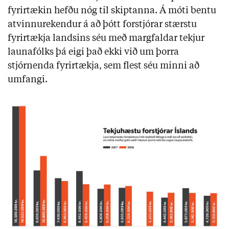
fyrirtækin hefðu nóg til skiptanna. Á móti bentu
atvinnurekendur á að þótt forstjórar stærstu
fyrirtækja landsins séu með margfaldar tekjur
launafólks þá eigi það ekki við um þorra
stjórnenda fyrirtækja, sem flest séu minni að
umfangi.