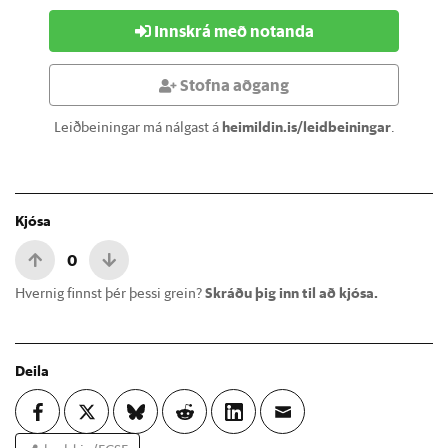
Innskrá með notanda
Stofna aðgang
Leiðbeiningar má nálgast á
heimildin.is/leidbeiningar
.
Kjósa
0
Hvernig finnst þér þessi grein?
Skráðu þig inn til að kjósa.
Deila