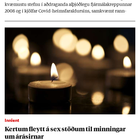
kvæm­ustu stefnu í að­drag­anda al­þjóð­legu fjár­málakrepp­unn­ar
2008 og í kjöl­far Covid-heims­far­ald­urs­ins, sam­kvæmt rann­
sókn­ar­rit­gerð Seðla­bank­ans. Vext­ir hafa al­mennt ver­ið of lág­ir.
Tíð áföll og óvissa tor­velda hag­stjórn á Ís­landi.
Innlent
Kert­um fleytt á sex stöð­um til minn­ing­ar
um árás­irn­ar