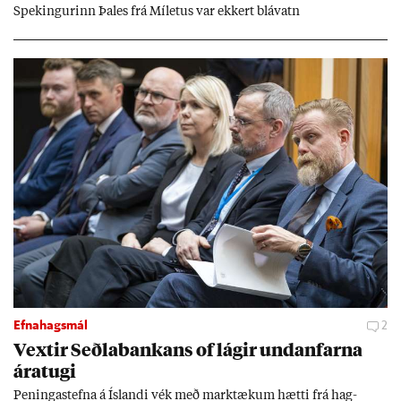
Spek­ing­ur­inn Þa­les frá Míletus var ekk­ert blá­vatn
Efnahagsmál
2
Vext­ir Seðla­bank­ans of lág­ir und­an­farna
ára­tugi
Pen­inga­stefna á Ís­landi vék með mark­tæk­um hætti frá hag­