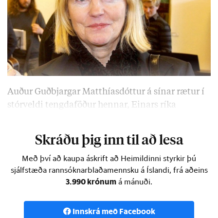
Auður Guðbjargar Matt­híasdóttur á sínar rætur í
stórveldi tengdaföður hennar, Einars ríka
Sigurðssonar. Sigurður Einarsson, eiginmaður
Skráðu þig inn til að lesa
Með því að kaupa áskrift að Heimildinni styrkir þú
sjálfstæða rannsóknarblaðamennsku á Íslandi, frá aðeins
3.990 krónum
á mánuði.
Innskrá með Facebook