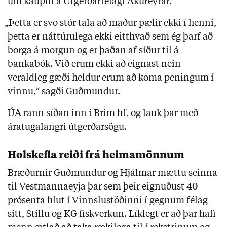
um kaupin á Útgerðarfélagi Akureyrar.
„Þetta er svo stór tala að maður pælir ekki í henni,
þetta er náttúrulega ekki eitthvað sem ég þarf að
borga á morgun og er þaðan af síður til á
bankabók. Við erum ekki að eignast nein
veraldleg gæði heldur erum að koma peningum í
vinnu,“ sagði Guðmundur.
ÚA rann síðan inn í Brim hf. og lauk þar með
áratugalangri útgerðarsögu.
Holskefla reiði frá heimamönnum
Bræðurnir Guðmundur og Hjálmar mættu seinna
til Vestmannaeyja þar sem þeir eignuðust 40
prósenta hlut í Vinnslustöðinni í gegnum félag
sitt, Stillu og KG fiskverkun. Líklegt er að þar hafi