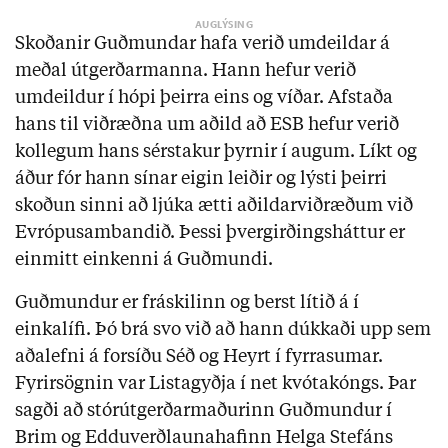
Skoðanir Guðmundar hafa verið umdeildar á
meðal útgerðarmanna. Hann hefur verið
umdeildur í hópi þeirra eins og víðar. Afstaða
hans til viðræðna um aðild að ESB hefur verið
kollegum hans sérstakur þyrnir í augum. Líkt og
áður fór hann sínar eigin leiðir og lýsti þeirri
skoðun sinni að ljúka ætti aðildarviðræðum við
Evrópusambandið. Þessi þvergirðingsháttur er
einmitt einkenni á Guðmundi.
Guðmundur er fráskilinn og berst lítið á í
einkalífi. Þó brá svo við að hann dúkkaði upp sem
aðalefni á forsíðu Séð og Heyrt í fyrrasumar.
Fyrirsögnin var Listagyðja í net kvótakóngs. Þar
sagði að stórútgerðarmaðurinn Guðmundur í
Brim og Edduverðlaunahafinn Helga Stefáns