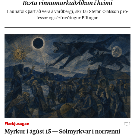
Besta vinnu­mark­aðs­lík­an í heimi
Launa­fólk þarf að vera á varð­bergi, skrif­ar Stefán Ólafs­son pró­
fess­or og sér­fræð­ing­ur Efl­ing­ar.
Flækjusagan
1
Myrk­ur í ág­úst 15 — Sól­myrkv­ar í nor­rænni