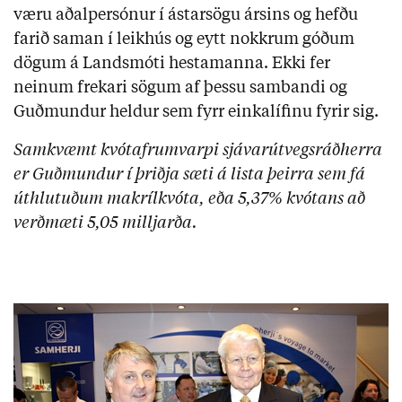
væru aðalpersónur í ástarsögu ársins og hefðu
farið saman í leikhús og eytt nokkrum góðum
dögum á Landsmóti hestamanna. Ekki fer
neinum frekari sögum af þessu sambandi og
Guðmundur heldur sem fyrr einkalífinu fyrir sig.
Samkvæmt kvótafrumvarpi sjávarútvegsráðherra
er Guðmundur í þriðja sæti á lista þeirra sem fá
úthlutuðum makríl­kvóta, eða 5,37% kvótans að
verðmæti 5,05 milljarða.