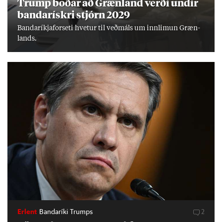
Trump boð­ar að Græn­land verði und­ir
banda­rískri stjórn 2029
Banda­ríkja­for­seti hvet­ur til veð­máls um inn­limun Græn­
lands.
Erlent
Bandaríki Trumps
2