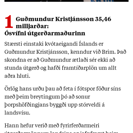
1
Guðmundur Kristjánsson 35,46
milljarðar:
Ósvífni útgerðarmaðurinn
Stærsti einstaki kvótaeigandi Íslands er
Guðmundur Kristjánsson, kenndur við Brim. Það
skondna er að Guðmundur ætlaði sér ekki að
stunda útgerð og hafði framtíðarplön um allt
aðra hluti.
Örlög hans urðu þau að feta í fótspor föður síns
með þeim breytingum þó að sonur
þorpshöfðingjans byggði upp stórveldi á
landsvísu.
Hann hefur verið með fyrirferðarmeiri