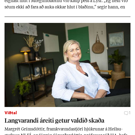
eign­ast hlut í Morg­un­blað­inu við kaup þess á Lýsi. „Ég held við
sé­um ekki að fara að auka okk­ar hlut í blað­inu,“ seg­ir hann, en
eig­end­ur blaðs­ins úr röð­um út­gerð­ar­manna greiddu ta­prekst­ur
þess í fyrra með 600 millj­óna hluta­fjáraukn­ingu.
Viðtal
1
Langvar­andi áreiti get­ur vald­ið skaða
Mar­grét Gríms­dótt­ir, fram­kvæmda­stjóri hjúkr­un­ar á Heilsu­