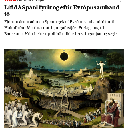
Líf­ið á Spáni fyr­ir og eft­ir Evr­ópu­sam­band­
ið
Fjór­um ár­um áð­ur en Spánn gekk í Evr­ópu­sam­band­ið flutti
Hólm­fríð­ur Matth­ías­dótt­ir, út­gáfu­stjóri For­lags­ins, til
Barcelona. Hún hef­ur upp­lif­að mikl­ar breyt­ing­ar þar og seg­ir
Evr­ópu­sam­band­ið hafa dælt styrkj­um til Spán­ar og það til ým­
issa mála, eins og til end­ur­bóta á sam­göng­um og land­bún­aði
jafnt sem styrkj­um til menn­ing­ar­mála. Þá hafi katalónsk­an hlot­
ið með­byr.