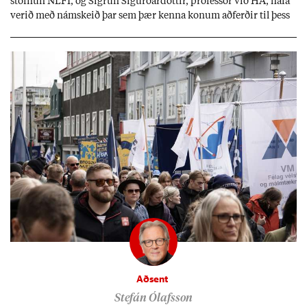
stofn­un NLFÍ, og Sigrún Sig­urð­ar­dótt­ir, pró­fess­or við HA, hafa
ver­ið með nám­skeið þar sem þær kenna kon­um að­ferð­ir til þess
að tak­ast á við streitu og af­leið­ing­ar áfalla.
Aðsent
Stefán Ólafsson