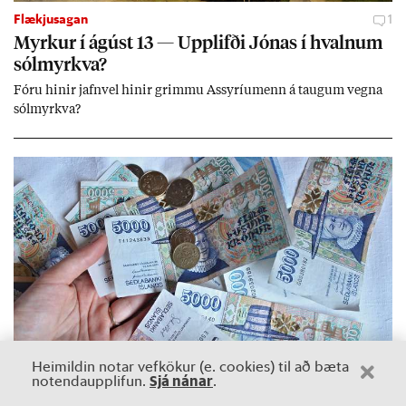
Flækjusagan
1
Myrk­ur í ág­úst 13 — Upp­lifði Jón­as í hvaln­um
sól­myrkva?
Fóru hinir jafn­vel hinir grimmu Ass­yríu­menn á taug­um vegna
sól­myrkva?
Heimildin notar vefkökur (e. cookies) til að bæta
Sjá nánar
notendaupplifun.
.