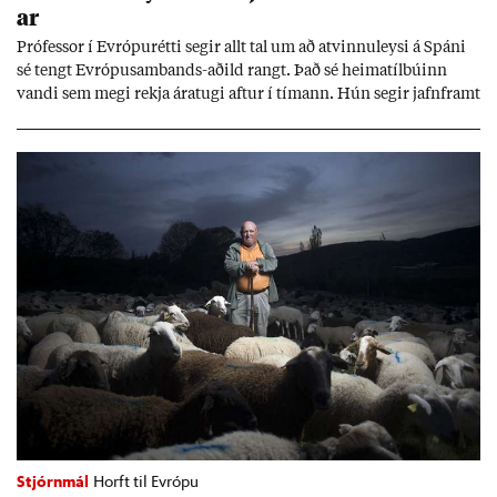
ar
Pró­fess­or í Evr­ópu­rétti seg­ir allt tal um að at­vinnu­leysi á Spáni
sé tengt Evr­ópu­sam­bands-að­ild rangt. Það sé heima­tíl­bú­inn
vandi sem megi rekja ára­tugi aft­ur í tím­ann. Hún seg­ir jafn­framt
að að­ild að ESB styrki stöðu neyt­enda, en það séu sann­ar­lega víti
til þess að var­ast.
Stjórnmál
Horft til Evrópu