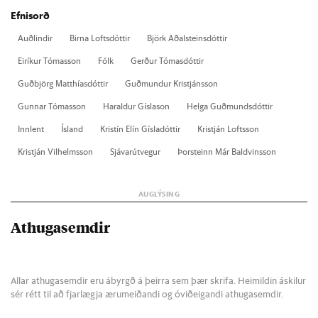
Efnisorð
Auð­lind­ir
Birna Lofts­dótt­ir
Björk Að­al­steins­dótt­ir
Ei­rík­ur Tóm­as­son
Fólk
Gerð­ur Tóm­as­dótt­ir
Guð­björg Matth­ías­dótt­ir
Guð­mund­ur Kristjáns­son
Gunn­ar Tóm­as­son
Har­ald­ur Gísla­son
Helga Guð­munds­dótt­ir
Inn­lent
Ís­land
Krist­ín El­ín Gísla­dótt­ir
Kristján Lofts­son
Kristján Vil­helms­son
Sjáv­ar­út­veg­ur
Þor­steinn Már Bald­vins­son
Athugasemdir
Allar athugasemdir eru ábyrgð á þeirra sem þær skrifa. Heimildin áskilur
sér rétt til að fjarlægja ærumeiðandi og óviðeigandi athugasemdir.