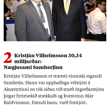
2
Kristján Vilhelmsson 30,34
milljarðar:
Nægjusami Samherjinn
Kristján Vilhelmsson er stærsti einstaki eigandi
Samherja. Hann var upphaflega vélstjóri á
Akureyrinni en tók síðan við starfi útgerðarstjóra
þegar fyrirtækið stækkaði og Þorsteinn Már
Baldvinsson, frændi hans, varð forstjóri.