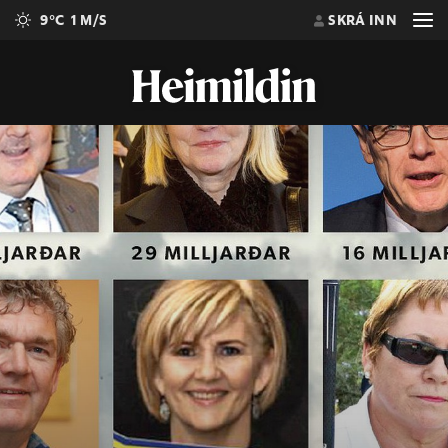
9°C
1 M/S
SKRÁ INN