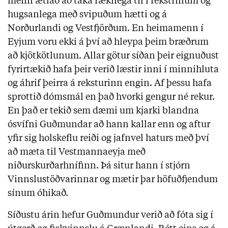
menn ætlað að taka rækilega til í rekstrinum og
hugsanlega með svipuðum hætti og á
Norðurlandi og Vestfjörðum. En heimamenn í
Eyjum voru ekki á því að hleypa þeim bræðrum
að kjötkötlunum. Allar götur síðan þeir eignuðust
fyrirtækið hafa þeir verið læstir inni í minnihluta
og áhrif þeirra á reksturinn engin. Af þessu hafa
sprottið dómsmál en það hvorki gengur né rekur.
En það er tekið sem dæmi um kjarki blandna
ósvífni Guðmundar að hann kallar enn og aftur
yfir sig holskeflu reiði og jafnvel haturs með því
að mæta til Vestmannaeyja með
niðurskurðarhnífinn. Þá situr hann í stjórn
Vinnslustöðvarinnar og mætir þar höfuðfjendum
sínum óhikað.
Síðustu árin hefur Guðmundur verið að fóta sig í