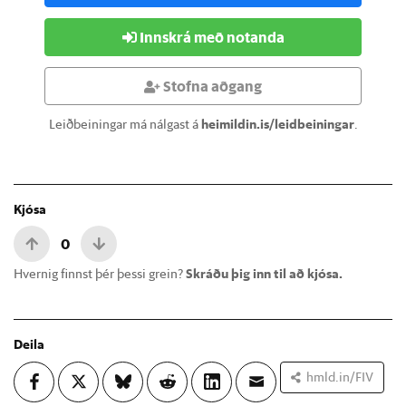
Innskrá með notanda
Stofna aðgang
Leiðbeiningar má nálgast á
heimildin.is/leidbeiningar
.
Kjósa
0
Hvernig finnst þér þessi grein?
Skráðu þig inn til að kjósa.
Deila
hmld.in/FIV