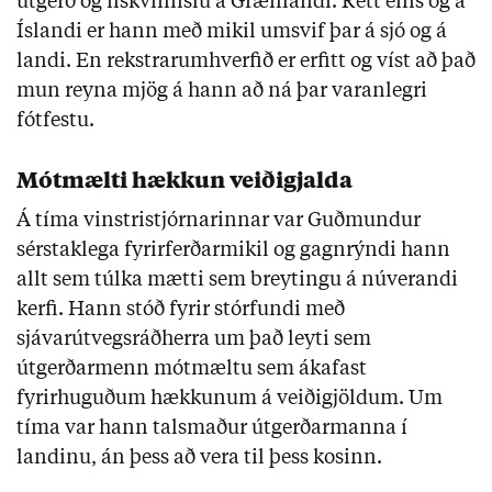
útgerð og fiskvinnslu á Grænlandi. Rétt eins og á
Íslandi er hann með mikil umsvif þar á sjó og á
landi. En rekstrarumhverfið er erfitt og víst að það
mun reyna mjög á hann að ná þar varanlegri
fótfestu.
Mótmælti hækkun veiðigjalda
Á tíma vinstristjórnarinnar var Guðmundur
sérstaklega fyrirferðarmikil og gagnrýndi hann
allt sem túlka mætti sem breytingu á núverandi
kerfi. Hann stóð fyrir stórfundi með
sjávarútvegsráðherra um það leyti sem
útgerðarmenn mótmæltu sem ákafast
fyrirhuguðum hækkunum á veiðigjöldum. Um
tíma var hann talsmaður útgerðarmanna í
landinu, án þess að vera til þess kosinn.