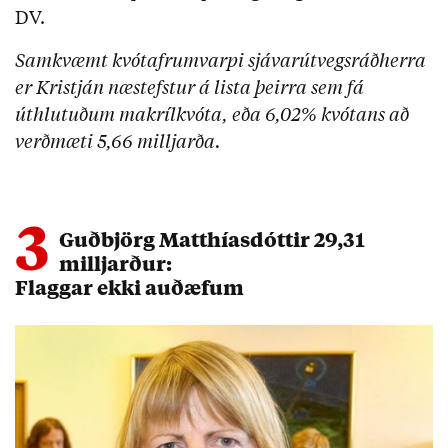
DV.
Samkvæmt kvótafrumvarpi sjávarútvegsráðherra
er Kristján næstefstur á lista þeirra sem fá
úthlutuðum makrílkvóta, eða 6,02% kvótans að
verðmæti 5,66 milljarða.
3
Guðbjörg Matthíasdóttir 29,31
milljarður:
Flaggar ekki auðæfum