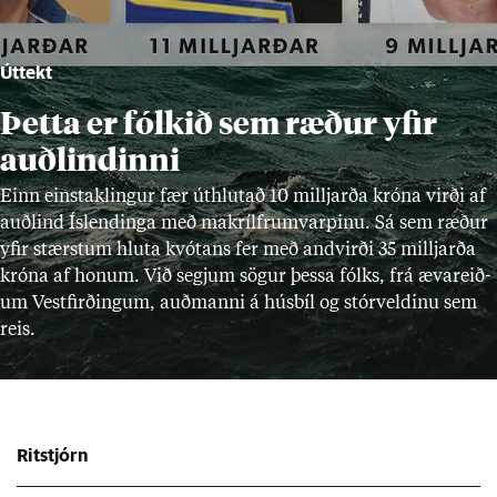
Úttekt
Þetta er fólkið sem ræður yfir
auðlindinni
Einn ein­stak­ling­ur fær út­hlut­að 10 millj­arða króna virði af
auð­lind Ís­lend­inga með mak­ríl­frum­varp­inu. Sá sem ræð­ur
yf­ir stærst­um hluta kvót­ans fer með and­virði 35 millj­arða
króna af hon­um. Við segj­um sög­ur þessa fólks, frá æv­areið­
um Vest­firð­ing­um, auð­manni á hús­bíl og stór­veld­inu sem
reis.
Ritstjórn