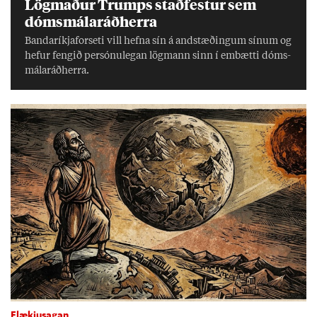
Lög­mað­ur Trumps stað­fest­ur sem
dóms­mála­ráð­herra
Banda­ríkja­for­seti vill hefna sín á and­stæð­ing­um sín­um og
hef­ur feng­ið per­sónu­leg­an lög­mann sinn í embætti dóms­
mála­ráð­herra.
Flækjusagan