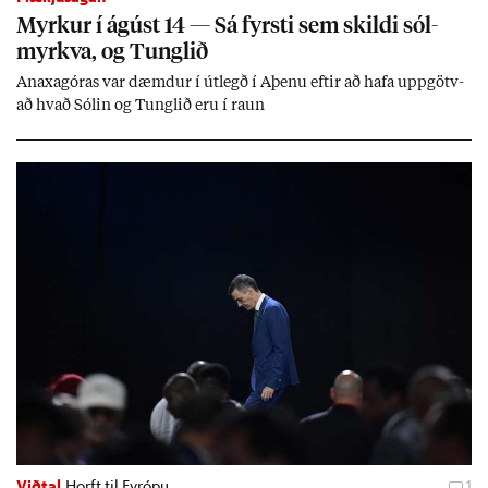
Myrk­ur í ág­úst 14 — Sá fyrsti sem skildi sól­
myrkva, og Tungl­ið
An­axagór­as var dæmd­ur í út­legð í Aþenu eft­ir að hafa upp­götv­
að hvað Sól­in og Tungl­ið eru í raun
Viðtal
Horft til Evrópu
1