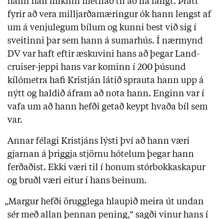
hann hafi mikinn metnað til að ná langt. Þrátt
fyrir að vera milljarðamæringur ók hann lengst af
um á venjulegum bílum og kunni best við sig í
sveitinni þar sem hann á sumarhús. Í nærmynd
DV var haft eftir æskuvini hans að þegar Land­
cruiser-jeppi hans var kominn í 200 þúsund
kílómetra hafi Kristján látið sprauta hann upp á
nýtt og haldið áfram að nota hann. Enginn var í
vafa um að hann hefði getað keypt hvaða bíl sem
var.
Annar félagi Kristjáns lýsti því að hann væri
gjarnan á þriggja stjörnu hótelum þegar hann
ferðaðist. Ekki væri til í honum stórbokkaskapur
og bruðl væri eitur í hans beinum.
„Margur hefði örugglega hlaupið meira út undan
sér með allan þennan pening,“ sagði vinur hans í