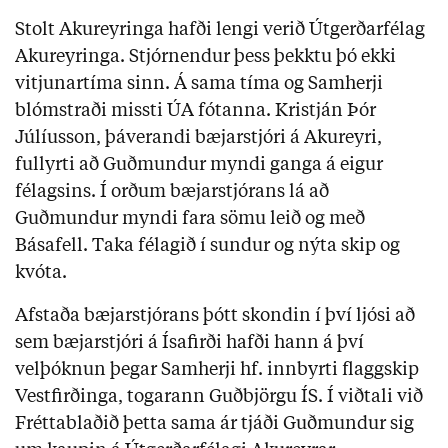
Stolt Akureyringa hafði lengi verið Útgerðarfélag
Akureyringa. Stjórnendur þess þekktu þó ekki
vitjunartíma sinn. Á sama tíma og Samherji
blómstraði missti ÚA fótanna. Kristján Þór
Júlíusson, þáverandi bæjarstjóri á Akureyri,
fullyrti að Guðmundur myndi ganga á eigur
félagsins. Í orðum bæjarstjórans lá að
Guðmundur myndi fara sömu leið og með
Básafell. Taka félagið í sundur og nýta skip og
kvóta.
Afstaða bæjarstjórans þótt skondin í því ljósi að
sem bæjarstjóri á Ísafirði hafði hann á því
velþóknun þegar Samherji hf. innbyrti flaggskip
Vestfirðinga, togarann Guðbjörgu ÍS. Í viðtali við
Fréttablaðið þetta sama ár tjáði Guðmundur sig