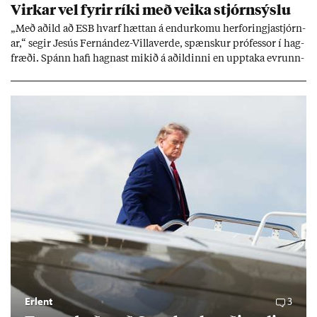
Virk­ar vel fyr­ir ríki með veika stjórn­sýslu
„Með að­ild að ESB hvarf hætt­an á end­ur­komu her­for­ingja­stjórn­
ar,“ seg­ir Jesús Fer­nández-Villa­ver­de, spænsk­ur pró­fess­or í hag­
fræði. Spánn hafi hagn­ast mik­ið á að­ild­inni en upp­taka evr­unn­
ar hafi engu að síð­ur skap­að áskor­an­ir.
Erlent
3