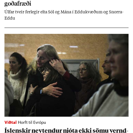
goða­fræði
Úlf­ar tveir fer­leg­ir elta Sól og Mána í Eddu­kvæð­um og Snorra-
Eddu
Viðtal
Horft til Evrópu
Ís­lensk­ir neyt­end­ur njóta ekki sömu vernd­