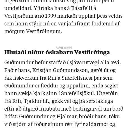
útgerðarmönnum landsins og jafnframt þeim
umdeildari. Yfirtaka hans á Básafelli á
Vestfjörðum árið 1999 markaði upphaf þess veldis
sem hann stýrir nú en var jafnframt fordæmd af
mörgum Vestfirðingum.
Hlutaði niður óskabarn Vestfirðinga
Guðmundur hefur starfað í sjávarútvegi alla ævi.
Faðir hans, Kristján Guðmundsson, gerði út og
rak fiskverkun frá Rifi á Snæfellsnesi þar sem
Guðmundur er fæddur og uppalinn, enda segist
hann sækja kjark sinn í Snæfellsjökul. Útgerðin
frá Rifi, Tjaldur hf., gekk vel og þá sérstaklega
eftir að útgerð línubáta með beitingarvél um borð
hófst. Guðmundur og Hjálmar, bróðir hans, tóku
við stjórn af föður sínum rétt fyrir aldarmót og