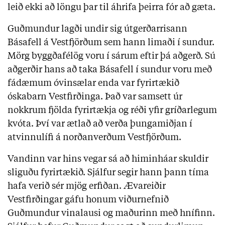
leið ekki að löngu þar til áhrifa þeirra fór að gæta.
Guðmundur lagði undir sig útgerðarrisann
Básafell á Vestfjörðum sem hann limaði í sundur.
Mörg byggðafélög voru í sárum eftir þá aðgerð. Sú
aðgerðir hans að taka Básafell í sundur voru með
fádæmum óvinsælar enda var fyrirtækið
óskabarn Vestfirðinga. Það var samsett úr
nokkrum fjölda fyrirtækja og réði yfir gríðarlegum
kvóta. Því var ætlað að verða þungamiðjan í
atvinnulífi á norðanverðum Vestfjörðum.
Vandinn var hins vegar sá að himinháar skuldir
sliguðu fyrirtækið. Sjálfur segir hann þann tíma
hafa verið sér mjög erfiðan. Ævareiðir
Vestfirðingar gáfu honum viðurnefnið
Guðmundur vinalausi og maðurinn með hnífinn.