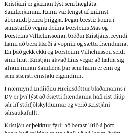
Kristjáni er gjarnan lýst sem hægláta
Samherjanum. Hann var lengst af minnst
áberandi þeirra þriggja. Þegar brestir komu í
samstarfið vegna deilna Þorsteins Más og
Þorsteins Vilhelmssonar, bróður Kristjáns, reyndi
hann að bera klæði á vopnin og sætta frændurna.
En það gekk ekki og Þorsteinn Vilhelmsson seldi
sinn hlut. Kristján ákvað hins vegar að halda sig
áfram innan Samherja þar sem hann er enn og
sem stærsti einstaki eigandinn.
Í nærmynd Indiíönu Hreinsdóttur blaðamanns í
DV er því lýst að ósætti frændanna hafi rist djúp
sár líf stórfjölskyldunnar og verið Kristjáni
sársaukafullt.
Kristján er þekktur fyrir að berast lítið á þótt