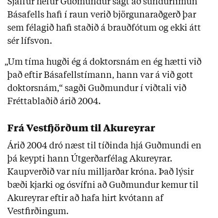
Sjálfur hefur Guðmundur sagt að sundurlimun
Básafells hafi í raun verið björgunaraðgerð þar
sem félagið hafi staðið á brauðfótum og ekki átt
sér lífsvon.
„Um tíma hugði ég á doktorsnám en ég hætti við
það eftir Básafellstímann, hann var á við gott
doktorsnám,“ sagði Guðmundur í viðtali við
Fréttablaðið árið 2004.
Frá Vestfjörðum til Akureyrar
Árið 2004 dró næst til tíðinda hjá Guðmundi en
þá keypti hann Útgerðarfélag Akureyrar.
Kaupverðið var níu milljarðar króna. Það lýsir
bæði kjarki og ósvífni að Guðmundur kemur til
Akureyrar eftir að hafa hirt kvótann af
Vestfirðingum.