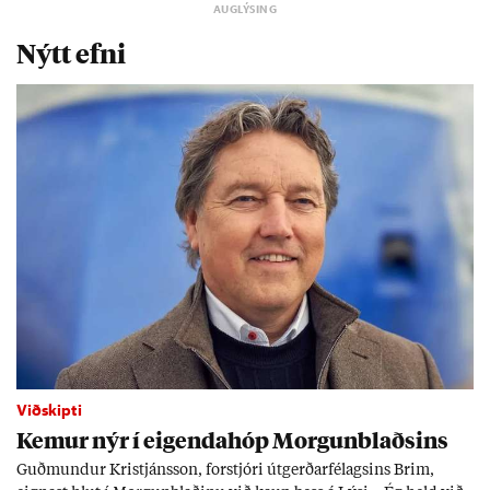
Nýtt efni
Viðskipti
Kem­ur nýr í eig­enda­hóp Morg­un­blaðs­ins
Guð­mund­ur Kristjáns­son, for­stjóri út­gerð­ar­fé­lags­ins Brim,