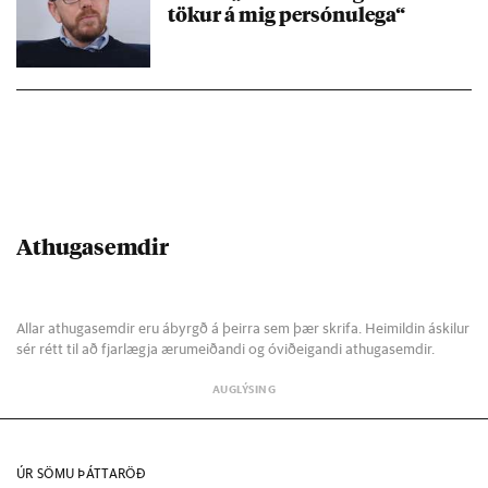
tök­ur á mig per­sónu­lega“
Athugasemdir
Allar athugasemdir eru ábyrgð á þeirra sem þær skrifa. Heimildin áskilur
sér rétt til að fjarlægja ærumeiðandi og óviðeigandi athugasemdir.
ÚR SÖMU ÞÁTTARÖÐ