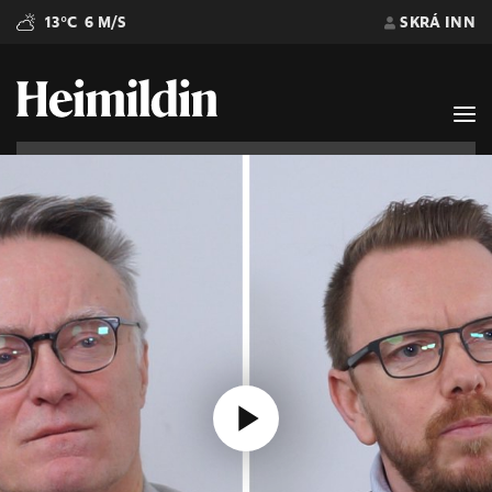
13°C
6 M/S
SKRÁ INN