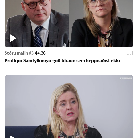
Stóru málin
#3
·
44:36
1
Próf­kjör Sam­fylk­ing­ar góð til­raun sem heppn­að­ist ekki