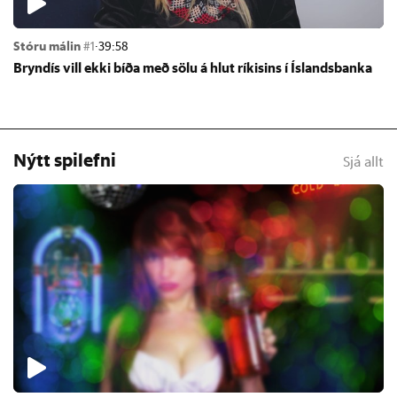
Stóru málin
#1
·
39:58
Bryn­dís vill ekki bíða með sölu á hlut rík­is­ins í Ís­lands­banka
Nýtt spilefni
Sjá allt