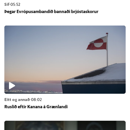
Sif
·
05:52
Þeg­ar Evr­ópu­sam­band­ið bann­aði brjósta­skor­ur
Eitt og annað
·
08:02
Rusl­ið eft­ir Kan­ana á Græn­landi