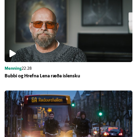
Menning
22:28
Bubbi og Hrefna Lena ræða ís­lensku