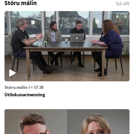
Stóru málin
Sjá allt
Stóru málin
#4
·
57:38
Úti­lok­un­ar­menn­ing