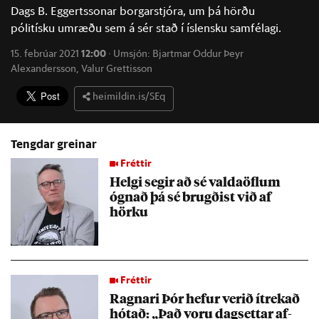
Dags B. Eggertssonar borgarstjóra, um þá hörðu
pólitísku umræðu sem á sér stað í íslensku samfélagi.
15. febrúar 2021
12:00
·
Umsjón:
Bjartmar Oddur Þeyr
Alexandersson
,
Valur Grettisson
heimildin.is/SEq
Tengdar greinar
Fréttir
Helgi seg­ir að sé valda­öfl­um
ógn­að þá sé brugð­ist við af
hörku
Fréttir
Ragn­ari Þór hef­ur ver­ið ít­rek­að
hót­að: „Það voru dag­sett­ar af­