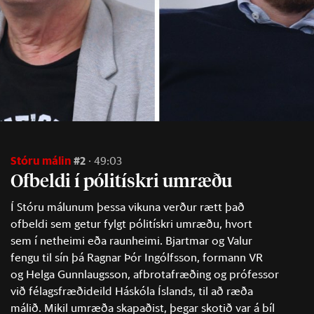
Stóru málin
#2
49:03
Of­beldi í póli­tískri um­ræðu
Í Stóru málunum þessa vikuna verður rætt það
ofbeldi sem getur fylgt pólitískri umræðu, hvort
sem í netheimi eða raunheimi. Bjartmar og Valur
fengu til sín þá Ragnar Þór Ingólfsson, formann VR
og Helga Gunnlaugsson, afbrotafræðing og prófessor
við félagsfræðideild Háskóla Íslands, til að ræða
málið. Mikil umræða skapaðist, þegar skotið var á bíl