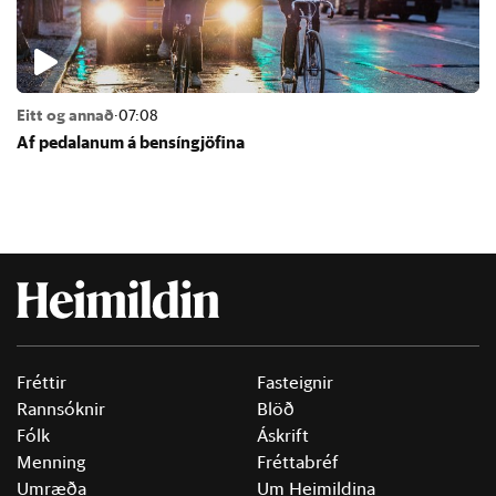
Eitt og annað
·
07:08
Af pedal­an­um á bens­ín­gjöf­ina
Fréttir
Fasteignir
Rannsóknir
Blöð
Fólk
Áskrift
Menning
Fréttabréf
Umræða
Um Heimildina